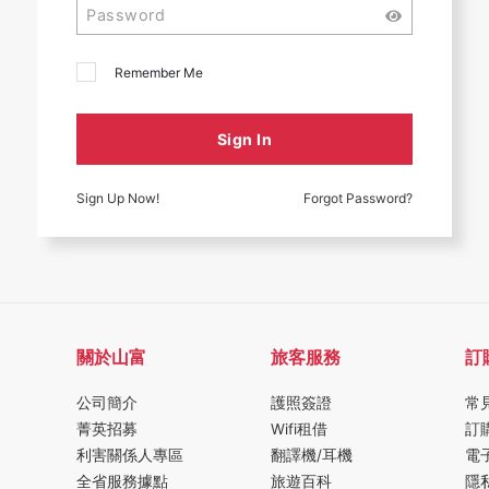
Remember Me
Sign In
Sign Up Now!
Forgot Password?
關於山富
旅客服務
訂
公司簡介
護照簽證
常
菁英招募
Wifi租借
訂
利害關係人專區
翻譯機/耳機
電
全省服務據點
旅遊百科
隱