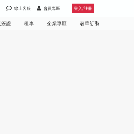
線上客服
會員專區
登入/註冊
照簽證
租車
企業專區
奢華訂製