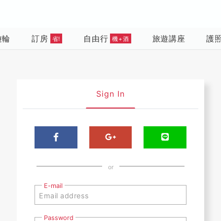
遊輪
訂房
自由行
旅遊講座
護
省!
機+酒
Sign In
or
E-mail
Password