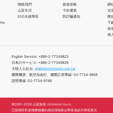
聯絡我們
旅遊攻略
網
山富生活
卡友優惠
交
ESG永續專區
防詐騙通知
匯
the
下
旅
個
English Service: +886-2-77349823
日本のサービス: +886-2-77349826
大陸人士赴台:
phillis@richmond.com.tw
國際機票、航空自由行、國際訂房專線: 02-7734-9656
證照專線: 02-7734-9766
©2001-2026 山富旅遊 richmond tours.
已投保旺旺友聯產物履約保證保險新台幣壹億貳仟肆佰萬元