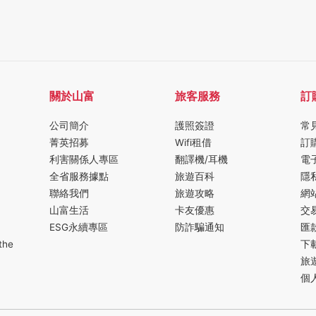
關於山富
旅客服務
訂
公司簡介
護照簽證
常
菁英招募
Wifi租借
訂
利害關係人專區
翻譯機/耳機
電
全省服務據點
旅遊百科
隱
聯絡我們
旅遊攻略
網
山富生活
卡友優惠
交
ESG永續專區
防詐騙通知
匯
the
下
旅
個