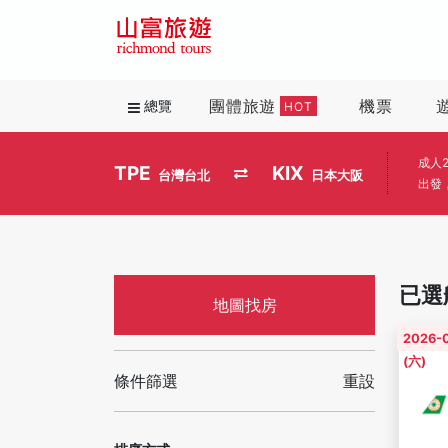
團體旅遊
機票
總覽
HOT
成人
TPE
KIX
台灣台北
日本大阪
出發
已選
地圖找房
2026-
(六)
條件篩選
重設