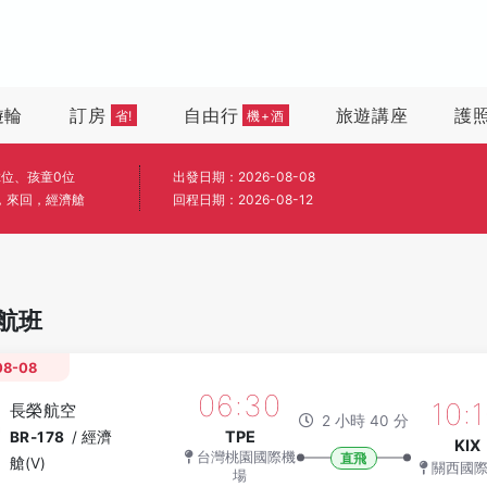
遊輪
訂房
自由行
旅遊講座
護
省!
機+酒
2位、孩童0位
出發日期：2026-08-08
，來回，經濟艙
回程日期：2026-08-12
航班
08-08
06:30
10:
長榮航空
2 小時 40 分
TPE
BR-178
/
經濟
KIX
台灣桃園國際機
直飛
艙(V)
關西國
場