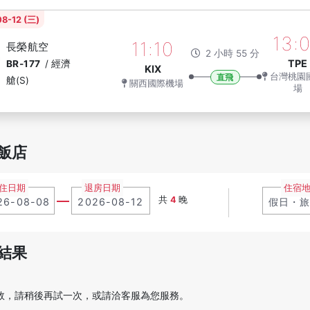
8-12 (三)
13:
11:10
長榮航空
2 小時 55 分
TPE
BR-177
/
經濟
KIX
台灣桃園
直飛
艙(S)
關西國際機場
場
飯店
住日期
退房日期
住宿
共
4
晚
結果
敗，請稍後再試一次，或請洽客服為您服務。