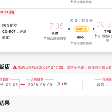
香港國際機場
8-13 (四)
8 小時 0 分
00:3
17:35
國泰航空
轉機1次
TPE
CX-507
/
經濟
KIX
台灣桃園
艙(K)
HKG
關西國際機場
場
香港國際機場
飯店
您的回程航班為 08/13 17:35。請留意系統目前搜尋退房日期為
住日期
退房日期
住宿
共
1
晚
結果