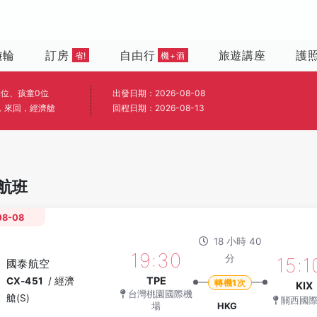
遊輪
訂房
自由行
旅遊講座
護
省!
機+酒
2位、孩童0位
出發日期：2026-08-08
，來回，經濟艙
回程日期：2026-08-13
航班
08-08
18 小時 40
19:30
分
15:1
國泰航空
TPE
CX-451
/
經濟
轉機1次
KIX
台灣桃園國際機
艙(S)
關西國
場
HKG