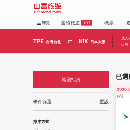
團體旅遊
機票
總覽
HOT
成人
TPE
KIX
台灣台北
日本大阪
出發
已選
地圖找房
2026-
(六)
條件篩選
重設
排序方式