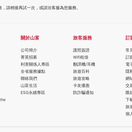
敗，請稍後再試一次，或請洽客服為您服務。
關於山富
旅客服務
訂
公司簡介
護照簽證
常
菁英招募
Wifi租借
訂
利害關係人專區
翻譯機/耳機
電
全省服務據點
旅遊百科
隱
聯絡我們
旅遊攻略
網
山富生活
卡友優惠
交
ESG永續專區
防詐騙通知
匯
the
下
旅
個