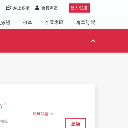
線上客服
會員專區
登入/註冊
照簽證
租車
企業專區
奢華訂製
+1
0
航班詳情
際機場
更換