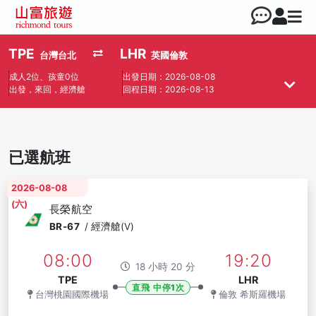
TPE
LHR
台灣台北
英國倫敦
成人2位、孩童0位
出發日期：2026-08-08
出發，來回，經濟艙
回程日期：2026-08-13
已選航班
2026-08-08
(六)
長榮航空
BR-67
/
經濟艙(V)
08:00
19:20
18 小時 20 分
TPE
LHR
直飛 中停1次
台灣桃園國際機場
倫敦 希斯羅機場