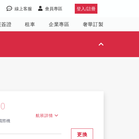
線上客服
會員專區
登入/註冊
照簽證
租車
企業專區
奢華訂製
00
航班詳情
國際機
更換