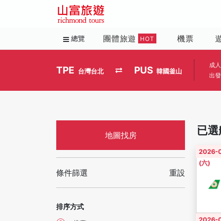
團體旅遊
機票
總覽
HOT
成人
TPE
PUS
台灣台北
韓國釜山
出發
已選
地圖找房
2026-
(六)
條件篩選
重設
排序方式
2026-0