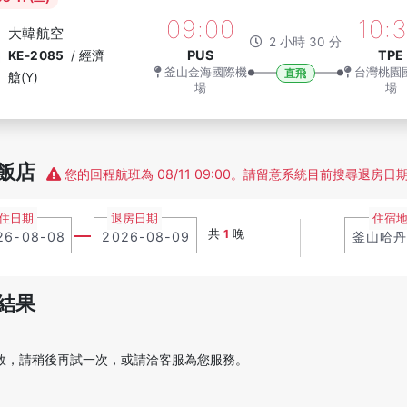
09:00
10:
大韓航空
2 小時 30 分
PUS
TPE
KE-2085
/
經濟
釜山金海國際機
台灣桃園
直飛
艙(Y)
場
場
飯店
您的回程航班為 08/11 09:00。請留意系統目前搜尋退房日期為
住日期
退房日期
住宿
共
1
晚
結果
敗，請稍後再試一次，或請洽客服為您服務。