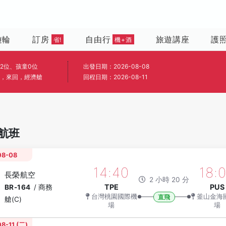
遊輪
訂房
自由行
旅遊講座
護
省!
機+酒
2位、孩童0位
出發日期：2026-08-08
，來回，經濟艙
回程日期：2026-08-11
航班
08-08
14:40
18:
長榮航空
2 小時 20 分
TPE
PUS
BR-164
/
商務
台灣桃園國際機
釜山金海
直飛
艙(C)
場
場
8-11 (二)