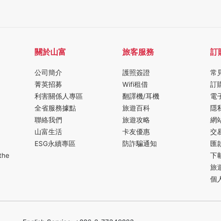
關於山富
旅客服務
訂
公司簡介
護照簽證
常
菁英招募
Wifi租借
訂
利害關係人專區
翻譯機/耳機
電
全省服務據點
旅遊百科
隱
聯絡我們
旅遊攻略
網
山富生活
卡友優惠
交
ESG永續專區
防詐騙通知
匯
the
下
旅
個