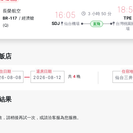
18:
長榮航空
16:05
3 小時 50 分
TPE
BR-117
/
經濟艙
SDJ
仙台機場
台灣桃園
直飛
(Q)
場
飯店
住日期
退房日期
住宿
共
4
晚
結果
敗，請稍後再試一次，或請洽客服為您服務。