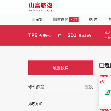
團體旅遊
機票
總覽
HOT
成人
TPE
SDJ
台灣台北
日本仙台
出發
已選
地圖找房
2026-
(六)
條件篩選
重設
排序方式
2026-0