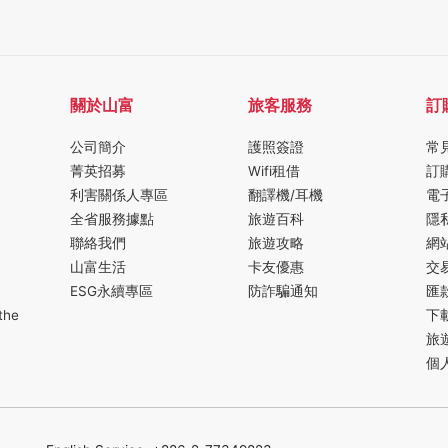
關於山富
旅客服務
訂
公司簡介
護照簽證
常
菁英招募
Wifi租借
訂
利害關係人專區
翻譯機/耳機
電
全省服務據點
旅遊百科
隱
聯絡我們
旅遊攻略
網
山富生活
卡友優惠
交
ESG永續專區
防詐騙通知
匯
the
下
旅
個