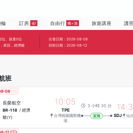
遊輪
訂房
自由行
旅遊講座
護
省!
機+酒
2位、孩童0位
出發日期：2026-08-08
，來回，經濟艙
回程日期：2026-08-12
航班
08-08
10:05
長榮航空
14:
3 小時 30 分
TPE
BR-118
/
經濟
SDJ
仙
台灣桃園國際機
直飛
艙(Y)
場
8-12 (三)