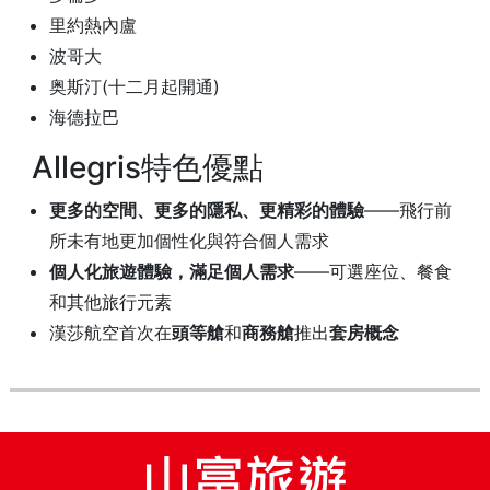
里約熱內盧
波哥大
奥斯汀(十二月起開通)
海德拉巴
Allegris特色優點
更多的空間、更多的隱私、更精彩的體驗
——飛行前
所未有地更加個性化與符合個人需求
個人化旅遊體驗，滿足個人需求
——可選座位、餐食
和其他旅行元素
漢莎航空首次在
頭等艙
和
商務艙
推出
套房概念