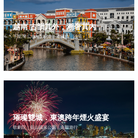
越南 古韻其外，潮奢其內
下龍灣｜河內｜峴港｜富國島｜沙壩
璀璨雙城．東澳跨年煙火盛宴
歌劇院｜藍山國家公園｜企鵝遊行