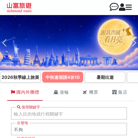
2026秋季線上旅展
中秋連假請4休10
暑期出遊
國內外團體
遊輪
機票
飯店
搜尋關鍵字
出發地