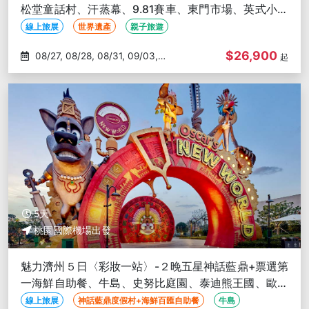
松堂童話村、汗蒸幕、9.81賽車、東門市場、英式小火
車、跆拳道秀
線上旅展
世界遺產
親子旅遊
$26,900
08/27, 08/28, 08/31, 09/03,
起
09/04
5天
桃園國際機場出發
魅力濟州５日〈彩妝一站〉-２晚五星神話藍鼎+票選第
一海鮮自助餐、牛島、史努比庭園、泰迪熊王國、歐式
森林小火車、阿里郎秀
線上旅展
神話藍鼎度假村+海鮮百匯自助餐
牛島