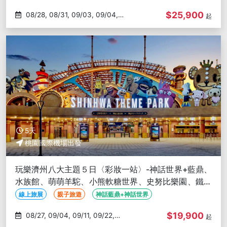
$25,900
08/28, 08/31, 09/03, 09/04,
起
09/06
5天
桃園國際機場出發
玩樂濟州八大主題５日〈彩妝一站〉-神話世界+藍鼎、
水族館、萌萌羊駝、小熊軟糖世界、史努比樂園、鐵道
自行車
線上旅展
親子旅遊
神話藍鼎+神話世界
$19,900
08/27, 09/04, 09/11, 09/22,
起