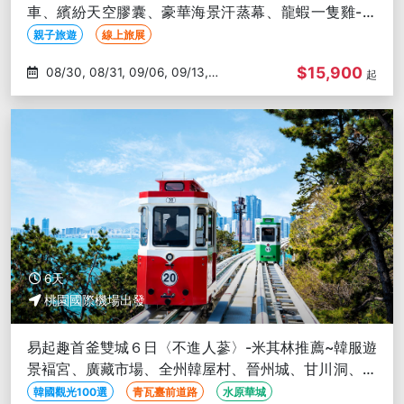
車、繽紛天空膠囊、豪華海景汗蒸幕、龍蝦一隻雞-午
去晚回
親子旅遊
線上旅展
$15,900
08/30, 08/31, 09/06, 09/13,
起
09/23
6天
桃園國際機場出發
易起趣首釜雙城６日〈不進人蔘〉-米其林推薦~韓服遊
景褔宮、廣藏市場、全州韓屋村、晉州城、甘川洞、松
島海上纜車、天空膠囊
韓國觀光100選
青瓦臺前道路
水原華城