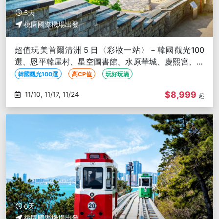
5天
桃園國際機場出發
超值玩美首爾清洲５日〈彩妝一站〉－韓國觀光100
選、恩平韓屋村、星空圖書館、水原華城、慶熙宮、聖
水洞、OUTLET、韓服
韓國觀光100選
高CP值
玩好玩滿
$8,999
11/10, 11/17, 11/24
起
6天
桃園國際機場出發