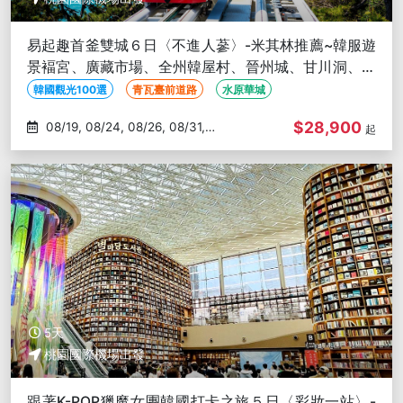
易起趣首釜雙城６日〈不進人蔘〉-米其林推薦~韓服遊
景褔宮、廣藏市場、全州韓屋村、晉州城、甘川洞、松
島海上纜車、天空膠囊
韓國觀光100選
青瓦臺前道路
水原華城
$28,900
08/19, 08/24, 08/26, 08/31,
起
09/02
5天
桃園國際機場出發
跟著K-POP獵魔女團韓國打卡之旅５日〈彩妝一站〉-