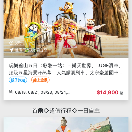
5天
桃園國際機場出發
玩樂釜山５日〈彩妝一站〉－樂天世界、LUGE滑車、
頂級５星海景汗蒸幕、人氣膠囊列車、太宗臺遊園車、
海景咖啡廳、龍蝦餐-晚
親子旅遊
線上旅展
$14,900
08/18, 08/21, 08/23, 08/24,
起
08/25
首爾◇超值行程◇一日自主