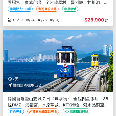
景褔宮、廣藏市場、全州韓屋村、晉州城、甘川洞、松
島海上纜車、天空膠囊
韓國觀光100選
青瓦臺前道路
水原華城
$28,900
08/19, 08/24, 08/26, 08/31,
起
09/02
7天
桃園國際機場出發
韓國首爾釜山雙城７日〈無購物〉-全程四星飯店、38
線DMZ、景福宮、水原華城、KTX體驗、紫水晶洞窟遊
船、世界文化遺產
特色美食
米其林推薦景點美食
KIX高速鐵路體驗