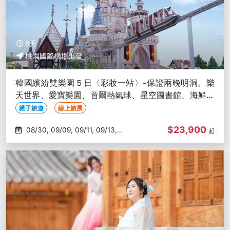
5天
桃園國際機場出發
韓國繽紛雙樂園５日〈彩妝一站〉-保證兩晚明洞、樂
天世界、愛寶樂園、首爾熱氣球、星空圖書館、海鮮巨
寶盆、東大門汗蒸幕
親子旅遊
線上旅展
$23,900
08/30, 09/09, 09/11, 09/13,
起
09/18