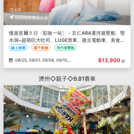
5天
桃園國際機場出發
慢遊首爾５日〈彩妝一站〉－京仁ARA運河遊覽船、聖
水洞~超萌巨大吐司、LUGE滑車、復古電動車、美食家
天堂~廣藏市場
線上旅展
親子旅遊
現代遊覽船
$13,900
08/25, 09/01, 09/08, 09/15,
起
09/22
濟州◇親子◇9.81賽車