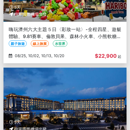
5天
桃園國際機場出發
嗨玩濟州六大主題５日〈彩妝一站〉-全程四星、遊艇
體驗、9.81賽車、倫敦貝果、森林小火車、小熊軟糖世
界、韓服體驗
親子旅遊
線上旅展
水世界
$22,900
08/25, 10/02, 10/13, 10/20
起
5天
桃園國際機場出發