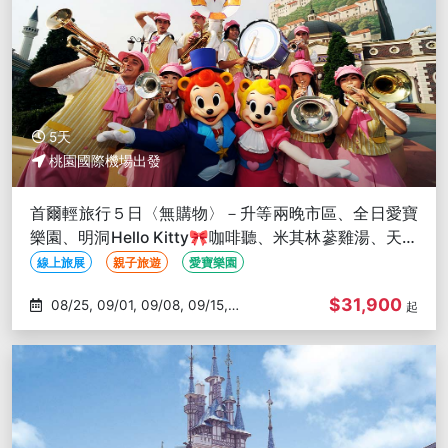
5天
桃園國際機場出發
首爾輕旅行５日〈無購物〉－升等兩晚市區、全日愛寶
樂園、明洞Hello Kitty🎀咖啡聽、米其林蔘雞湯、天空
步道
線上旅展
親子旅遊
愛寶樂園
$31,900
08/25, 09/01, 09/08, 09/15,
起
09/22