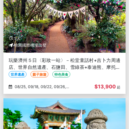
5天
桃園國際機場出發
玩樂濟州５日〈彩妝一站〉－松堂童話村+吉卜力周邊
店、世界自然遺產、石鹽田、雪綠茶+泰迪熊、摩托車
秀、海鮮鍋、東門市場
世界遺產
親子旅遊
特色美食
$13,900
08/25, 09/18, 09/22, 09/26,
起
10/02