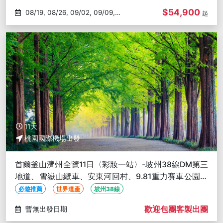
$54,900
08/19, 08/26, 09/02, 09/09,
起
09/16
11天
桃園國際機場出發
首爾釜山濟州全覽11日〈彩妝一站〉-坡州38線DM第三
地道、雪嶽山纜車、安東河回村、9.81重力賽車公園、
水光影水上樂園
必遊推薦
世界遺產
坡州38線
歡迎包團客製出團
暫無出發日期