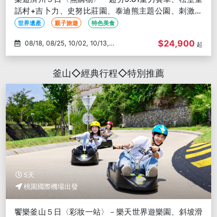
話村+吉卜力、史努比莊園、泰迪熊主題公園、刺激摩
托車秀、東門傳統市場
世界遺產
親子旅遊
特色美食
$24,900
08/18, 08/25, 10/02, 10/13,
起
10/20
釜山◇經典行程◇特別推薦
5天
桃園國際機場出發
饗樂釜山５日〈彩妝一站〉－樂天世界遊樂園、斜坡滑