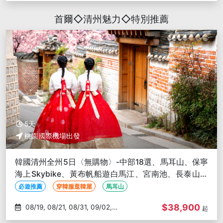
11/29
首爾◇清州魅力◇特別推薦
5天
桃園國際機場出發
韓國清州全州5日〈無購物〉-中部18選、馬耳山、保寧
海上Skybike、黃布帆船遊白馬江、宮南池、長泰山休
養林
必遊推薦
穿韓服逛韓屋
馬耳山
$38,900
08/19, 08/21, 08/31, 09/02,
起
09/04