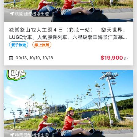
4天
桃園國際機場出發
歡樂釜山12大主題４日〈彩妝一站〉－樂天世界、
LUGE滑車、人氣膠囊列車、六星級奢華海景汗蒸幕、
松島海上纜車
親子旅遊
線上旅展
$19,900
09/13, 10/10, 10/18
起
5天
桃園國際機場出發