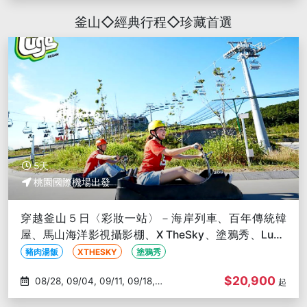
釜山◇經典行程◇珍藏首選
5天
桃園國際機場出發
穿越釜山５日〈彩妝一站〉－海岸列車、百年傳統韓
屋、馬山海洋影視攝影棚、X TheSky、塗鴉秀、Luge
滑車
豬肉湯飯
XTHESKY
塗鴉秀
$20,900
08/28, 09/04, 09/11, 09/18,
起
10/02