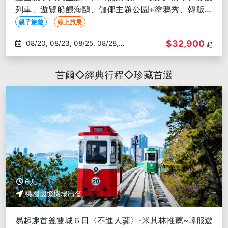
列車、遊覽船餵海鷗、伽倻主題公園+塗鴉秀、韓版侏
羅紀+打卡小王子
親子旅遊
線上旅展
$32,900
08/20, 08/23, 08/25, 08/28,
起
09/09
首爾◇經典行程◇珍藏首選
6天
桃園國際機場出發
易起趣首釜雙城６日〈不進人蔘〉-米其林推薦~韓服遊