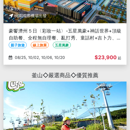
5天
桃園國際機場出發
豪饗濟州５日〈彩妝一站〉-五星萬豪+神話世界+頂級
自助餐、全程無自理餐、亂打秀、童話村+吉卜力、山
茶花之丘、森林小火車
親子旅遊
線上旅展
五星萬豪
$23,900
08/25, 10/02, 10/06, 10/20
起
釜山◇嚴選商品◇優質推薦