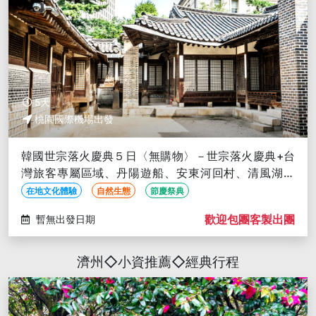
5天
桃園國際機場出發
韓國世宗落火慶典５日〈無購物〉－世宗落火慶典+台
灣旅客專屬區域、丹陽遊船、安東河回村、清風湖纜
車、滿天下SKY WALK
在地文化體驗
自然生態
節慶祭典
歡迎包團客製出團
暫無出發日期
濟州◇小資推薦◇經典行程