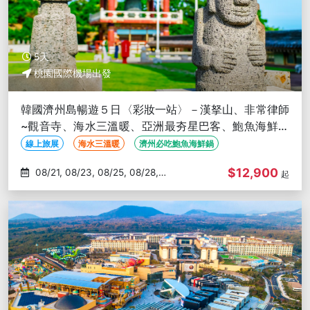
5天
桃園國際機場出發
韓國濟州島暢遊５日〈彩妝一站〉－漢拏山、非常律師
~觀音寺、海水三溫暖、亞洲最夯星巴客、鮑魚海鮮美
食
線上旅展
海水三溫暖
濟州必吃鮑魚海鮮鍋
$12,900
08/21, 08/23, 08/25, 08/28,
起
08/30