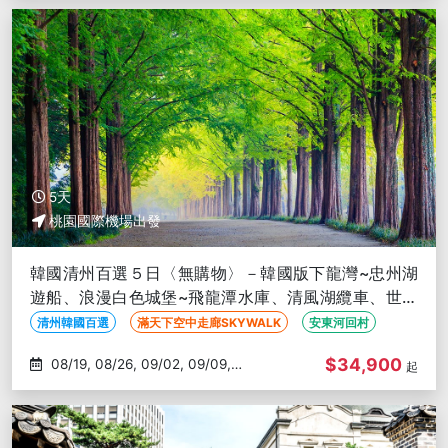
5天
桃園國際機場出發
韓國清州百選５日〈無購物〉－韓國版下龍灣~忠州湖
遊船、浪漫白色城堡~飛龍潭水庫、清風湖纜車、世界
文化遺產~安東河回村
清州韓國百選
滿天下空中走廊SKYWALK
安東河回村
$34,900
08/19, 08/26, 09/02, 09/09,
起
09/16