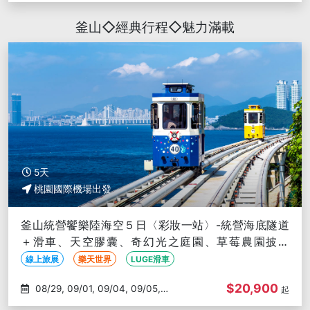
09/26
釜山◇經典行程◇魅力滿載
5天
桃園國際機場出發
釜山統營饗樂陸海空５日〈彩妝一站〉-統營海底隧道
＋滑車、天空膠囊、奇幻光之庭園、草莓農園披薩
DIY、奢華汗蒸幕、樂天世界
線上旅展
樂天世界
LUGE滑車
$20,900
08/29, 09/01, 09/04, 09/05,
起
09/11