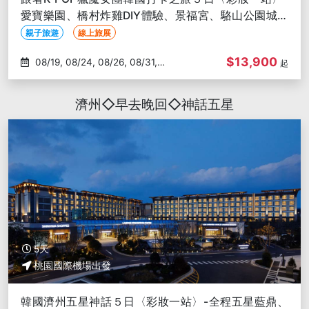
愛寶樂園、橋村炸雞DIY體驗、景福宮、駱山公園城廓
路
親子旅遊
線上旅展
$13,900
08/19, 08/24, 08/26, 08/31,
起
09/02
濟州◇早去晚回◇神話五星
5天
桃園國際機場出發
韓國濟州五星神話５日〈彩妝一站〉-全程五星藍鼎、