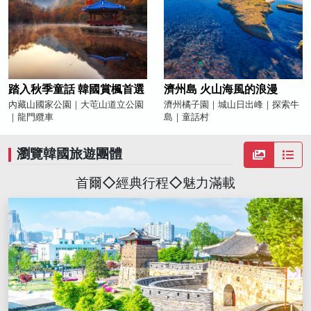
踏入秋季童話 韓國賞楓首選
濟州島 火山海風的浪漫
內藏山國家公園｜大芚山道立公園
濟州橘子園｜城山日出峰｜探索牛
｜龍門纜車
島｜童話村
瀏覽韓國旅遊團體
首爾◇經典行程◇魅力滿載