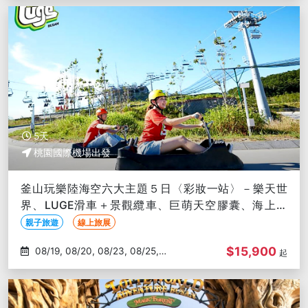
5天
桃園國際機場出發
釜山玩樂陸海空六大主題５日〈彩妝一站〉－樂天世
界、LUGE滑車＋景觀纜車、巨萌天空膠囊、海上纜
車、鐵道自行車、龍蝦一隻雞
親子旅遊
線上旅展
$15,900
08/19, 08/20, 08/23, 08/25,
起
08/27