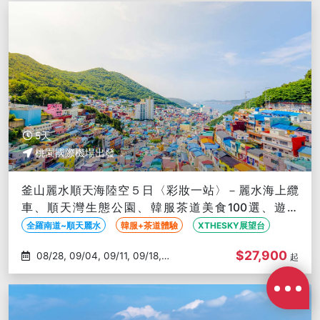
5天
桃園國際機場出發
釜山麗水順天海陸空５日〈彩妝一站〉－麗水海上纜
車、順天灣生態公園、韓服茶道美食100選、遊艇
PARTY、LUGE渠道車
全羅南道~順天麗水
韓服+茶道體驗
XTHESKY展望台
$27,900
08/28, 09/04, 09/11, 09/18,
起
10/02