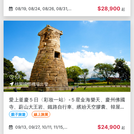
$28,900
08/19, 08/24, 08/26, 08/31,
起
09/02
5天
桃園國際機場出發
愛上釜慶５日〈彩妝一站〉-５星金海樂天、慶州佛國
寺、蔚山大王岩、鐵路自行車、繽紛天空膠囊、韓屋韓
服體驗【星宇領航釜山】
親子旅遊
線上旅展
$24,900
09/13, 09/27, 10/11, 11/15,
起