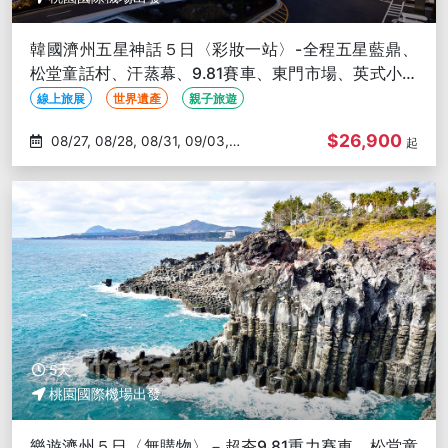
韓國濟州五星神話５日〈彩妝一站〉-全程五星藍鼎、
松堂童話村、汗蒸幕、9.81賽車、東門市場、英式小火
車、跆拳道秀
線上旅展
世界遺產
親子旅遊
$26,900
08/27, 08/28, 08/31, 09/03,
起
09/04
5天
桃園國際機場出發
樂遊濟州５日〈無購物〉－超夯9.81重力賽車、松堂童