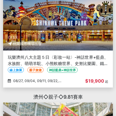
5天
桃園國際機場出發
玩樂濟州八大主題５日〈彩妝一站〉-神話世界+藍鼎、
水族館、萌萌羊駝、小熊軟糖世界、史努比樂園、鐵道
自行車
線上旅展
親子旅遊
神話藍鼎+神話世界
$19,900
08/27, 09/04, 09/11, 09/22,
起
09/26
濟州◇親子◇9.81賽車