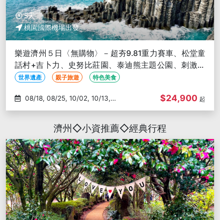
5天
桃園國際機場出發
樂遊濟州５日〈無購物〉－超夯9.81重力賽車、松堂童
話村+吉卜力、史努比莊園、泰迪熊主題公園、刺激摩
托車秀、東門傳統市場
世界遺產
親子旅遊
特色美食
$24,900
08/18, 08/25, 10/02, 10/13,
起
10/20
濟州◇小資推薦◇經典行程