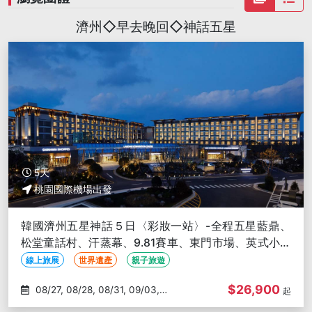
濟州◇早去晚回◇神話五星
5天
桃園國際機場出發
韓國濟州五星神話５日〈彩妝一站〉-全程五星藍鼎、
松堂童話村、汗蒸幕、9.81賽車、東門市場、英式小火
車、跆拳道秀
線上旅展
世界遺產
親子旅遊
$26,900
08/27, 08/28, 08/31, 09/03,
起
09/04