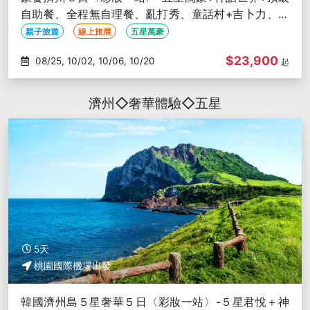
自助餐、全程無自理餐、亂打秀、童話村+吉卜力、山
茶花之丘、森林小火車
親子旅遊
線上旅展
五星萬豪
$23,900
08/25, 10/02, 10/06, 10/20
起
濟州◇奢華體驗◇五星
5天
桃園國際機場出發
韓國濟州島５星奢華５日〈彩妝一站〉-５星君悅＋神