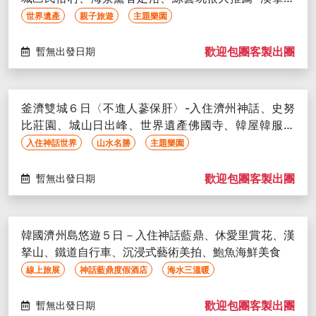
10/02, 10/04, 10/05, 10/06,
木園露天夜市
世界遺產
親子旅遊
主題樂園
10/12, 10/13, 10/15, 10/16, 10/18,
10/19, 10/20
歡迎包團客製出團
暫無出發日期
釜濟雙城６日〈不進人蔘保肝〉-入住濟州神話、史努
比莊園、城山日出峰、世界遺產佛國寺、韓屋韓服體
驗、海雲台天空膠囊
入住神話世界
山水名勝
主題樂園
歡迎包團客製出團
暫無出發日期
韓國濟州島悠遊５日－入住神話藍鼎、休愛里賞花、漢
拏山、鐵道自行車、沉浸式藝術美拍、鮑魚海鮮美食
線上旅展
神話藍鼎度假酒店
海水三溫暖
歡迎包團客製出團
暫無出發日期