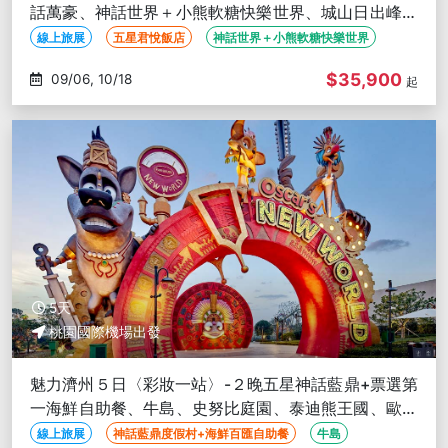
話萬豪、神話世界＋小熊軟糖快樂世界、城山日出峰、
美饌豪華升級、華麗韓服
線上旅展
五星君悅飯店
神話世界＋小熊軟糖快樂世界
$35,900
09/06, 10/18
起
5天
桃園國際機場出發
魅力濟州５日〈彩妝一站〉-２晚五星神話藍鼎+票選第
一海鮮自助餐、牛島、史努比庭園、泰迪熊王國、歐式
森林小火車、阿里郎秀
線上旅展
神話藍鼎度假村+海鮮百匯自助餐
牛島