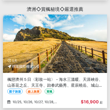
濟洲◇賞楓秘境◇嚴選推薦
5天
桃園國際機場出發
楓戀濟州５日〈彩妝一站〉－海水三溫暖、天涯峽谷、
山茶花之丘、天王寺、跆拳武藝秀、星辰曉岳、城山日
出峰、倫敦貝果、偶來市場
親子旅遊
線上旅展
賞楓
$16,900
10/25, 10/26, 10/27, 10/28,
起
10/29