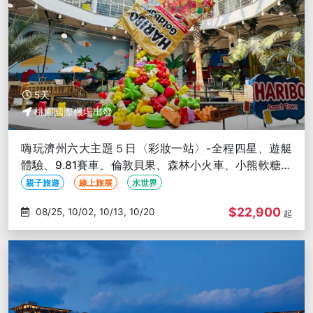
5天
桃園國際機場出發
嗨玩濟州六大主題５日〈彩妝一站〉-全程四星、遊艇
體驗、9.81賽車、倫敦貝果、森林小火車、小熊軟糖世
界、韓服體驗
親子旅遊
線上旅展
水世界
$22,900
08/25, 10/02, 10/13, 10/20
起