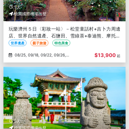
5天
桃園國際機場出發
玩樂濟州５日〈彩妝一站〉－松堂童話村+吉卜力周邊
店、世界自然遺產、石鹽田、雪綠茶+泰迪熊、摩托車
秀、海鮮鍋、東門市場
世界遺產
親子旅遊
特色美食
$13,900
08/25, 09/18, 09/22, 09/26,
起
10/02
5天
桃園國際機場出發