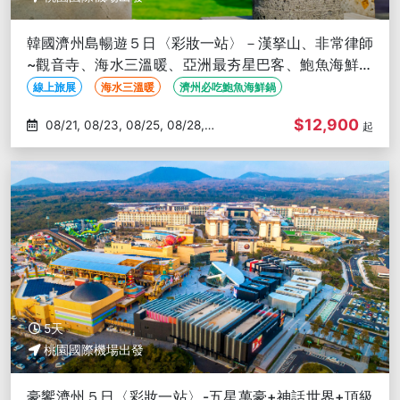
韓國濟州島暢遊５日〈彩妝一站〉－漢拏山、非常律師
~觀音寺、海水三溫暖、亞洲最夯星巴客、鮑魚海鮮美
食
線上旅展
海水三溫暖
濟州必吃鮑魚海鮮鍋
$12,900
08/21, 08/23, 08/25, 08/28,
起
08/30
5天
桃園國際機場出發
豪饗濟州５日〈彩妝一站〉-五星萬豪+神話世界+頂級