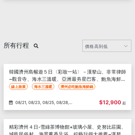
所有行程
韓國濟州島暢遊５日〈彩妝一站〉－漢拏山、非常律師
~觀音寺、海水三溫暖、亞洲最夯星巴客、鮑魚海鮮美
食
線上旅展
海水三溫暖
濟州必吃鮑魚海鮮鍋
$12,900
08/21, 08/23, 08/25, 08/28,
起
08/30, 08/31, 09/01, 09/03,
09/04, 09/08, 09/10, 09/13,
09/14, 09/20, 09/21, 09/22,
精彩濟州４日-雪綠茶博物館+玻璃小屋、史努比莊園、
09/24, 09/28, 09/29, 10/01,
城邑民俗村、海景薰香足浴、綜藝玩很大推薦~漢拏樹