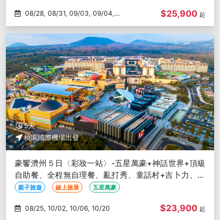
$25,900
08/28, 08/31, 09/03, 09/04,
起
09/06
5天
桃園國際機場出發
豪饗濟州５日〈彩妝一站〉-五星萬豪+神話世界+頂級
自助餐、全程無自理餐、亂打秀、童話村+吉卜力、山
茶花之丘、森林小火車
親子旅遊
線上旅展
五星萬豪
$23,900
08/25, 10/02, 10/06, 10/20
起