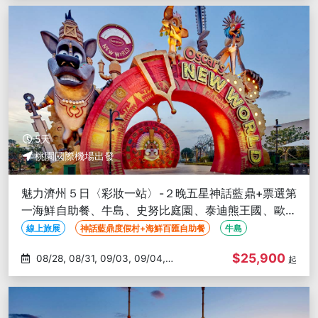
5天
桃園國際機場出發
魅力濟州５日〈彩妝一站〉-２晚五星神話藍鼎+票選第
一海鮮自助餐、牛島、史努比庭園、泰迪熊王國、歐式
森林小火車、阿里郎秀
線上旅展
神話藍鼎度假村+海鮮百匯自助餐
牛島
$25,900
08/28, 08/31, 09/03, 09/04,
起
09/06