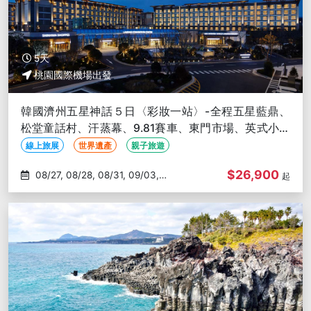
5天
桃園國際機場出發
韓國濟州五星神話５日〈彩妝一站〉-全程五星藍鼎、
松堂童話村、汗蒸幕、9.81賽車、東門市場、英式小火
車、跆拳道秀
線上旅展
世界遺產
親子旅遊
$26,900
08/27, 08/28, 08/31, 09/03,
起
09/04