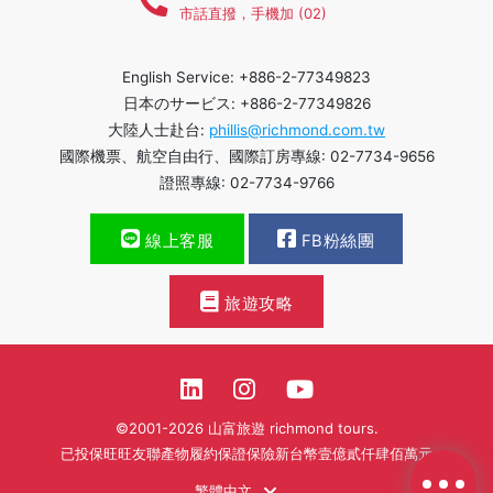
市話直撥，手機加 (02)
English Service: +886-2-77349823
日本のサービス: +886-2-77349826
大陸人士赴台:
phillis@richmond.com.tw
國際機票、航空自由行、國際訂房專線: 02-7734-9656
證照專線: 02-7734-9766
線上客服
FB粉絲團
旅遊攻略
©2001-2026 山富旅遊 richmond tours.
已投保旺旺友聯產物履約保證保險新台幣壹億貳仟肆佰萬元
繁體中文