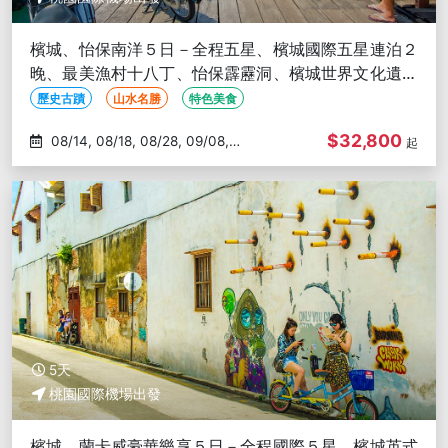
檳城、怡保南洋５日－全程五星、檳城國際五星連泊２
晚、最美漁村十八丁、怡保霹靂洞、檳城世界文化遺產
一日遊、米其林必比登推薦
歷史古蹟
山水名勝
特色美食
$32,800
08/14, 08/18, 08/28, 09/08,
起
09/19
5天
桃園國際機場出發
檳城、蘭卡威豪華樂享５日－全程國際５星、檳城英式