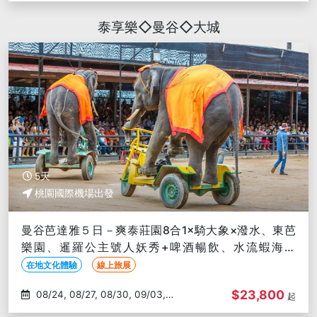
09/08
泰享樂◇曼谷◇大城
5天
桃園國際機場出發
曼谷芭達雅５日－爽泰莊園8合1×騎大象×潑水、東芭
樂園、暹羅公主號人妖秀+啤酒暢飲、水流蝦海鮮
BBQ、無購物
在地文化體驗
線上旅展
$23,800
08/24, 08/27, 08/30, 09/03,
起
09/06