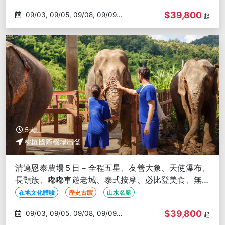
$39,800
09/03, 09/05, 09/08, 09/09,
起
09/10
5天
桃園國際機場出發
清邁恩泰農場５日－全程五星、友善大象、天使瀑布、
長頸族、嘟嘟車遊老城、泰式按摩、必比登美食、無購
物
在地文化體驗
歷史古蹟
山水名勝
$39,800
09/03, 09/05, 09/08, 09/09,
起