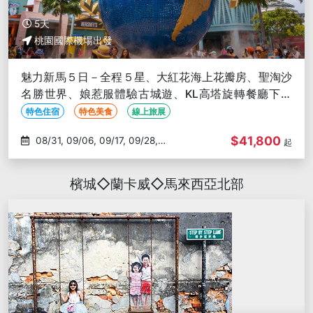
5天
桃園國際機場出發
魅力新馬５日－全程５星、大紅花海上花瓣房、聖淘沙
名勝世界、娘惹服體驗古城遊、KL高塔旋轉餐廳下午
茶、必比登美食
特色住宿
特色美食
線上旅展
$41,800
08/31, 09/06, 09/17, 09/28,
起
09/29
檳城◇蘭卡威◇馬來西亞北部