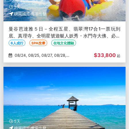
5天
桃園國際機場出發
曼谷芭達雅５日－全程五星、翡翠灣17合1一票玩到
底、真理寺、全明星號遊艇人妖秀・水門寺大佛、必比
登美食、無購物、６人成行
6人成行
SPA按摩
在地文化體驗
$33,800
08/24, 08/25, 08/27, 08/28,
起
08/29
5天
桃園國際機場出發