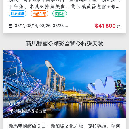
下午茶、米其林推薦美食、蘭卡威黃昏遊船+海上
BBQ、東方村天空之橋
世界遺產
自然生態
渡假村
$41,800
08/11, 08/14, 08/26, 08/28,
起
09/04
新馬雙國◇精彩全覽◇特殊天數
6天
桃園國際機場出發
新馬雙國繽紛６日－新加坡文化之旅、克拉碼頭、聖淘