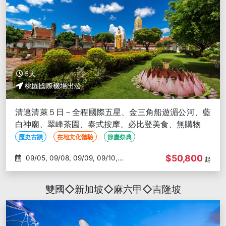
5天
桃園國際機場出發
清邁清萊５日－全程國際五星、金三角船遊湄公河、藍
白神廟、翠峰茶園、泰式按摩、必比登美食、無購物
歷史古蹟
在地文化體驗
節慶祭典
$50,800
09/05, 09/08, 09/09, 09/10,
起
09/11
雙國◇新加坡◇麻六甲◇吉隆坡