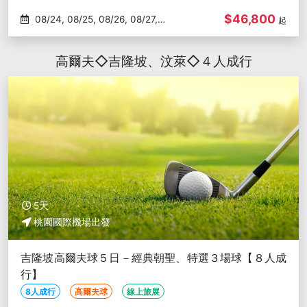
$46,800
08/24, 08/25, 08/26, 08/27,
起
08/28
高爾夫◇吉隆坡、汶萊◇４人成行
5天
桃園國際機場出發
吉隆坡高爾夫球５日－經典朝聖、特選３場球【８人成
行】
8人成行
高爾夫球
線上旅展