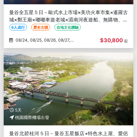
曼谷全五星５日－歐式水上市場×美功火車市集×暹羅古
城×鄭王廟×嘟嘟車遊老城×湄南河夜遊船、無購物、６
人成行
6人成行
歷史古蹟
在地文化體驗
$30,800
08/24, 08/25, 08/26, 08/27,
起
08/28
5天
桃園國際機場出發
曼谷北碧桂河５日－曼谷五星飯店+特色水上屋、愛侶