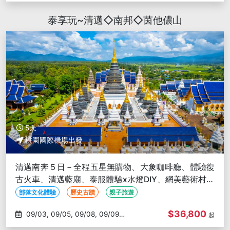
09/10
泰享玩~清邁◇南邦◇茵他儂山
5天
桃園國際機場出發
清邁南奔５日－全程五星無購物、大象咖啡廳、體驗復
古火車、清邁藍廟、泰服體驗x水燈DIY、網美藝術村、
必比登美食
部落文化體驗
歷史古蹟
親子旅遊
$36,800
09/03, 09/05, 09/08, 09/09,
起
09/11