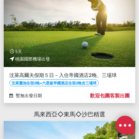
5天
桃園國際機場出發
汶萊高爾夫假期５日－入住帝國酒店2晚、三場球
汶萊麗池住宿2晚+六星級帝國酒店住宿2晚含三場球
歡迎包團客製出團
暫無出發日期
馬來西亞◇東馬◇沙巴精選