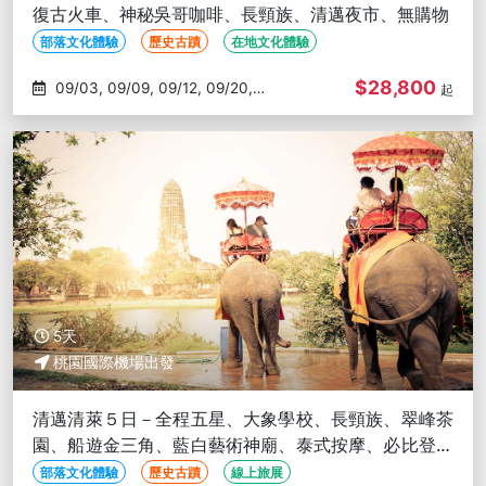
復古火車、神秘吳哥咖啡、長頸族、清邁夜市、無購物
部落文化體驗
歷史古蹟
在地文化體驗
$28,800
09/03, 09/09, 09/12, 09/20,
起
09/26
5天
桃園國際機場出發
清邁清萊５日－全程五星、大象學校、長頸族、翠峰茶
園、船遊金三角、藍白藝術神廟、泰式按摩、必比登美
食、無購物
部落文化體驗
歷史古蹟
線上旅展