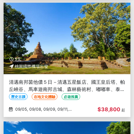
5天
桃園國際機場出發
清邁南邦茵他儂５日－清邁五星飯店、國王皇后塔、帕
丘峽谷、馬車遊南邦古城、森林藝術村、嘟嘟車、泰式
按摩、必比登美食、無購物
歷史古蹟
在地文化體驗
必遊推薦
$38,800
09/05, 09/08, 09/09, 09/11,
起
09/12