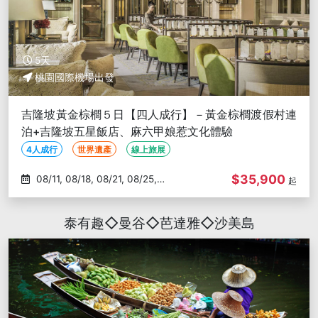
5天
桃園國際機場出發
吉隆坡黃金棕櫚５日【四人成行】－黃金棕櫚渡假村連
泊+吉隆坡五星飯店、麻六甲娘惹文化體驗
4人成行
世界遺產
線上旅展
$35,900
08/11, 08/18, 08/21, 08/25,
起
09/01
泰有趣◇曼谷◇芭達雅◇沙美島