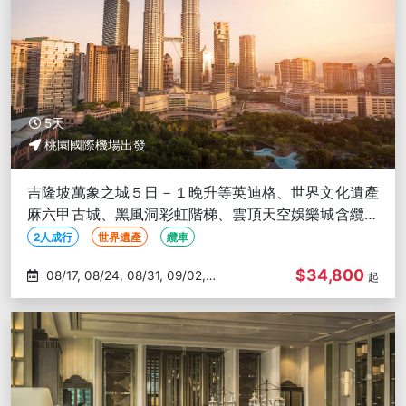
5天
桃園國際機場出發
吉隆坡萬象之城５日－１晚升等英迪格、世界文化遺產
麻六甲古城、黑風洞彩虹階梯、雲頂天空娛樂城含纜車
【２人成行含司機服務費】
2人成行
世界遺產
纜車
$34,800
08/17, 08/24, 08/31, 09/02,
起
09/05