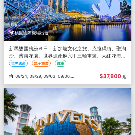
6天
桃園國際機場出發
新馬雙國繽紛６日－新加坡文化之旅、克拉碼頭、聖淘
沙、濱海花園、世界遺產麻六甲三輪車遊、大紅花海上
Villa、雙子星商圈
世界遺產
親子旅遊
纜車
$37,800
08/24, 08/29, 09/03, 09/06,
起
09/17