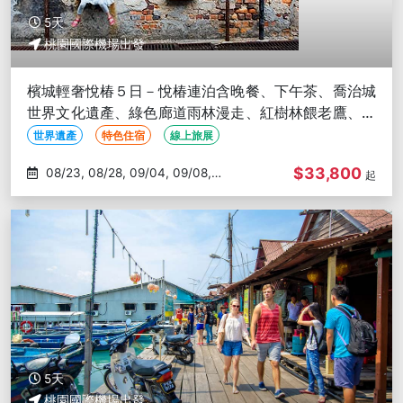
5天
桃園國際機場出發
檳城輕奢悅椿５日－悅椿連泊含晚餐、下午茶、喬治城
世界文化遺產、綠色廊道雨林漫走、紅樹林餵老鷹、凱
麗古堡
世界遺產
特色住宿
線上旅展
$33,800
08/23, 08/28, 09/04, 09/08,
起
09/22
5天
桃園國際機場出發