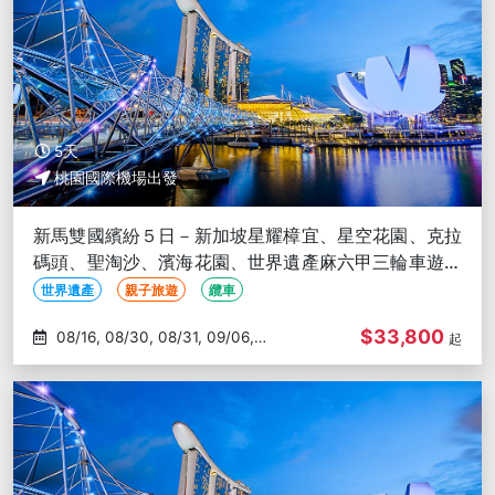
5天
桃園國際機場出發
新馬雙國繽紛５日－新加坡星耀樟宜、星空花園、克拉
碼頭、聖淘沙、濱海花園、世界遺產麻六甲三輪車遊、
大紅花海上泳池別墅
世界遺產
親子旅遊
纜車
$33,800
08/16, 08/30, 08/31, 09/06,
起
09/17