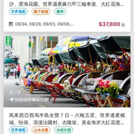
沙、濱海花園、世界遺產麻六甲三輪車遊、大紅花海上
Villa、雙子星商圈
世界遺產
親子旅遊
纜車
$37,800
08/24, 08/29, 09/03, 09/06,
起
09/17
7天
桃園國際機場出發
馬來西亞西馬半島全覽７日－六晚五星、世界遺產檳
城、怡保、浪漫法國村、吉隆坡、黃金海岸大紅花渡假
村、世界遺產麻六甲
世界遺產
山水名勝
自然生態