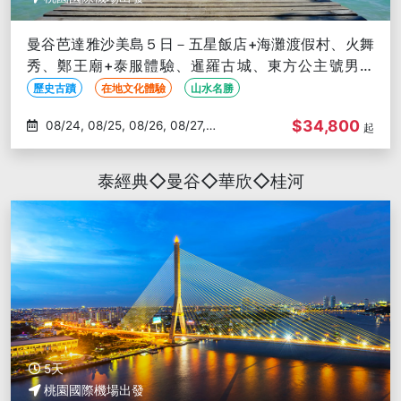
曼谷芭達雅沙美島５日－五星飯店+海灘渡假村、火舞
秀、鄭王廟+泰服體驗、暹羅古城、東方公主號男模
秀、泰式按摩、無購物
歷史古蹟
在地文化體驗
山水名勝
$34,800
08/24, 08/25, 08/26, 08/27,
起
08/28
泰經典◇曼谷◇華欣◇桂河
5天
桃園國際機場出發