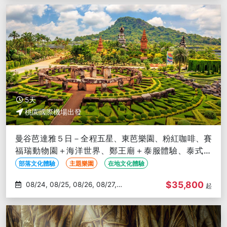
5天
桃園國際機場出發
曼谷芭達雅５日－全程五星、東芭樂園、粉紅咖啡、賽
福瑞動物園＋海洋世界、鄭王廟＋泰服體驗、泰式按
摩、夜遊湄南河、無購物
部落文化體驗
主題樂園
在地文化體驗
$35,800
08/24, 08/25, 08/26, 08/27,
起
08/28