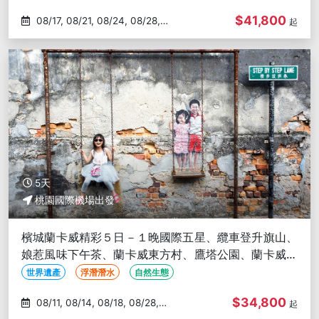
$41,800
08/17, 08/21, 08/24, 08/28,
起
08/31
5天
桃園國際機場出發
檳城蘭卡威精彩５日－１晚國際五星、纜車登升旗山、
娘惹風味下午茶、蘭卡威東方村、鷹塔公園、蘭卡威跳
島出海遊、魔鏡彩繪街
世界遺產
浮潛潛水
自然生態
$34,800
08/11, 08/14, 08/18, 08/28,
起