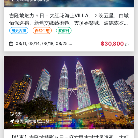
吉隆坡魅力５日－大紅花海上VILLA、２晚五星、白城
怡保巡禮、新舊交織藝術巷、雲頂娛樂城、波德森夕陽
遊船
歷史古蹟
自然生態
渡假村
$30,800
08/11, 08/14, 08/18, 08/25,
起
09/04
5天
桃園國際機場出發
【特惠】吉隆坡精彩５日－麻六甲古城世界遺產、大紅