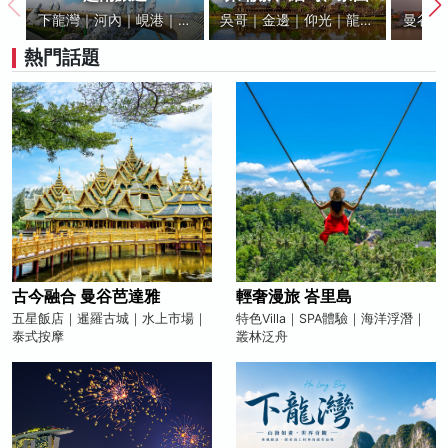
下龍灣｜河內｜峴港｜芽
吳哥｜金邊｜仰光｜龍坡
曼谷｜
莊｜胡志明市｜富國島
邦｜永珍
｜芭達
熱門話題
古今融合 曼谷芭達雅
輕奢漫旅 峇里島
五星飯店｜暹羅古城｜水上市場｜
特色Villa｜SPA體驗｜海洋浮潛｜
泰式按摩
叢林泛舟