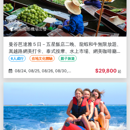
5天
桃園國際機場出發
曼谷芭達雅５日－五星飯店二晚、龍蝦和牛無限放題、
嵩越路網美打卡、泰式按摩、水上市場、網美咖啡廳、
無購物、６人成行
6人成行
在地文化體驗
親子旅遊
$29,800
08/24, 08/25, 08/26, 08/30,
起
08/31