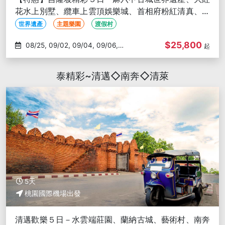
花水上別墅、纜車上雲頂娛樂城、首相府粉紅清真、雙
子星花園廣場
世界遺產
主題樂園
渡假村
$25,800
08/25, 09/02, 09/04, 09/06,
起
09/11
泰精彩~清邁◇南奔◇清萊
5天
桃園國際機場出發
清邁歡樂５日－水雲端莊園、蘭納古城、藝術村、南奔