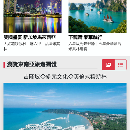
雙國盛宴 新加坡馬來西亞
下龍灣 奢華航行
大紅花渡假村｜麻六甲｜品味米其
六星級先鋒郵輪｜五星豪華酒店｜
林
米其林饗宴
瀏覽東南亞旅遊團體
吉隆坡◇多元文化◇英倫式穆斯林