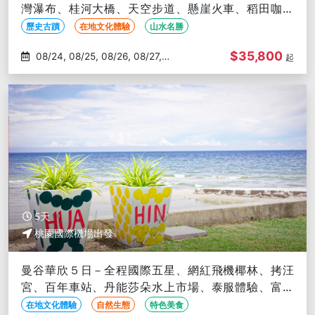
灣瀑布、桂河大橋、天空步道、懸崖火車、稻田咖啡
廳、夜遊湄南河、無購物
歷史古蹟
在地文化體驗
山水名勝
$35,800
08/24, 08/25, 08/26, 08/27,
起
08/28
5天
桃園國際機場出發
曼谷華欣５日－全程國際五星、網紅飛機椰林、拷汪
宮、百年車站、丹能莎朵水上市場、泰服體驗、富裕
號、米其林美食、高空酒吧
在地文化體驗
自然生態
特色美食