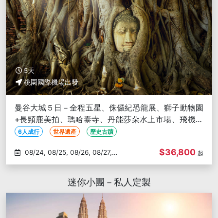
5天
桃園國際機場出發
曼谷大城５日－全程五星、侏儸紀恐龍展、獅子動物園
+長頸鹿美拍、瑪哈泰寺、丹能莎朵水上市場、飛機椰
林咖啡、泰服體驗、無購物
6人成行
世界遺產
歷史古蹟
$36,800
08/24, 08/25, 08/26, 08/27,
起
08/28
迷你小團－私人定製