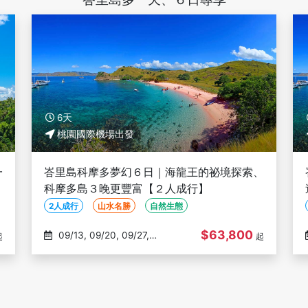
6天
桃園國際機場出發
一
峇里島科摩多夢幻６日｜海龍王的祕境探索、
樹
科摩多島３晚更豐富【２人成行】
2人成行
山水名勝
自然生態
$63,800
09/13, 09/20, 09/27,
起
起
10/04, 10/11