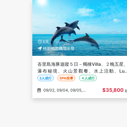
5天
桃園國際機場出發
峇里島海豚遊蹤５日－獨棟Villa、２晚五星
瀑布秘境、火山景觀餐、水上活動、Lul
SPA【２人成行】
2人成行
SPA按摩
４人成行
$35,800
09/02, 09/04, 09/05,
09/07, 09/09