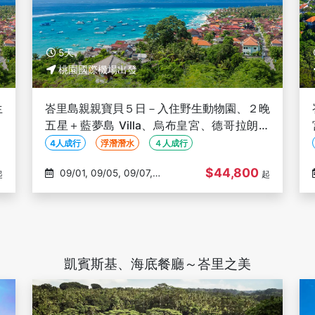
5天
桃園國際機場出發
生
峇里島親親寶貝５日－入住野生動物園、２晚
化
五星＋藍夢島 Villa、烏布皇宮、德哥拉朗梯
田、鳥巢+玻璃景觀台【４人成行】
4人成行
浮潛潛水
４人成行
$44,800
09/01, 09/05, 09/07,
起
起
09/09, 09/13
凱賓斯基、海底餐廳～峇里之美