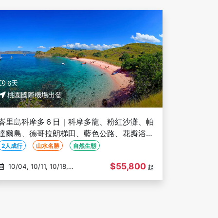
6天
桃園國際機場出發
峇里島科摩多６日｜科摩多龍、粉紅沙灘、帕
達爾島、德哥拉朗梯田、藍色公路、花瓣浴按
摩、烏布皇宮【２人成行】
2人成行
山水名勝
自然生態
$55,800
10/04, 10/11, 10/18,
起
10/25, 11/03