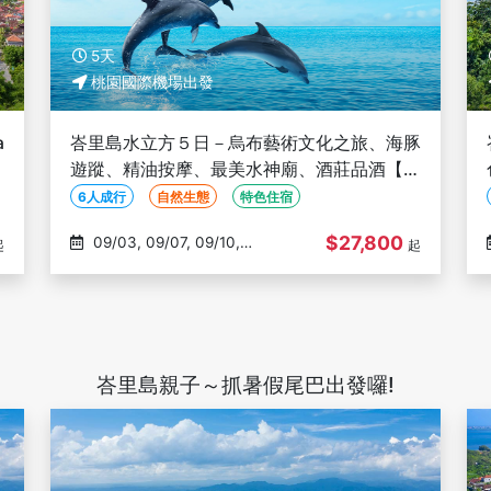
5天
桃園國際機場出發
a
峇里島水立方５日－烏布藝術文化之旅、海豚
浴
遊蹤、精油按摩、最美水神廟、酒莊品酒【６
人成行】
6人成行
自然生態
特色住宿
$27,800
09/03, 09/07, 09/10,
起
起
09/14, 09/21
峇里島親子～抓暑假尾巴出發囉!