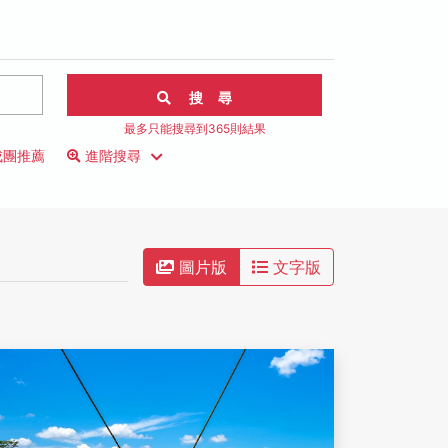
搜 尋
最多只能搜尋到365則結果
成團推薦
進階搜尋
圖片版
文字版