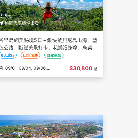
5天
桃園國際機場出發
峇里島網美秘境5日－銀快號貝尼島出海、藍
色公路＋斷崖美景打卡、花瓣浴按摩、鳥巢鞦
韆、高空樹屋、烏布皇宮【６人成行】
6人成行
山水名勝
自然生態
$30,800
09/01, 09/04, 09/06,
起
09/08, 09/11