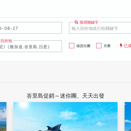
搜尋關鍵字
遊目的地
已
保證出團
月曆
峇里島促銷～迷你團、天天出發