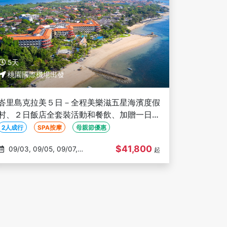
5天
桃園國際機場出發
峇里島克拉美５日－全程美樂滋五星海濱度假
村、２日飯店全套裝活動和餐飲、加贈一日酒
莊、Lulu Spa 2小時【２人成行】
2人成行
SPA按摩
母親節優惠
$41,800
09/03, 09/05, 09/07,
起
09/09, 09/11