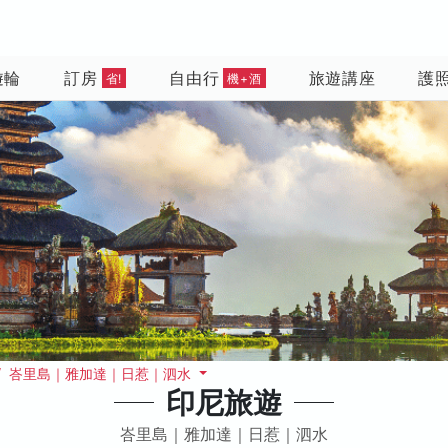
遊輪
訂房
自由行
旅遊講座
護
省!
機+酒
/ 峇里島｜雅加達｜日惹｜泗水
印尼旅遊
峇里島｜雅加達｜日惹｜泗水