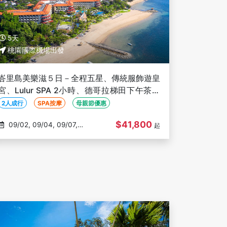
5天
桃園國際機場出發
峇里島美樂滋５日－全程五星、傳統服飾遊皇
宮、Lulur SPA 2小時、德哥拉梯田下午茶、
一日美樂滋全套裝【２人成行】
2人成行
SPA按摩
母親節優惠
$41,800
09/02, 09/04, 09/07,
起
09/13, 09/15