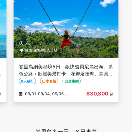
5天
桃園國際機場出發
、
峇里島網美秘境5日－銀快號貝尼島出海、藍
u
色公路＋斷崖美景打卡、花瓣浴按摩、鳥巢鞦
韆、高空樹屋、烏布皇宮【６人成行】
6人成行
山水名勝
自然生態
$30,800
09/01, 09/04, 09/06,
起
起
09/08, 09/11
峇里島多一天、６日專享