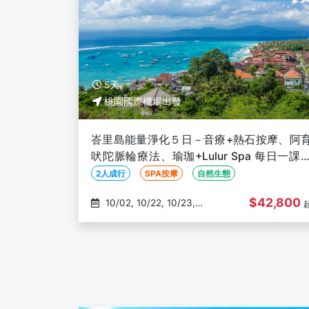
5天
桃園國際機場出發
峇里島能量淨化５日－音療+熱石按摩、阿
吠陀脈輪療法、瑜珈+Lulur Spa 每日一課
光煥發、蔬食優選【2人成行】
2人成行
SPA按摩
自然生態
$42,800
10/02, 10/22, 10/23,
11/03, 11/07