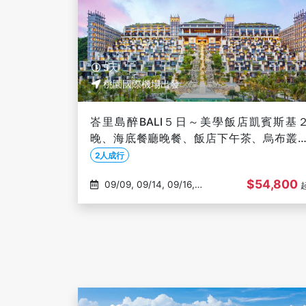
5天
桃園國際機場出發
峇里島醉BALI５日～美學飯店凱賓斯基
晚、海底餐廳晚餐、飯店下午茶、烏布叢
ATV探索【２人成行】
2人成行
$54,800
09/09, 09/14, 09/16,
09/16, 09/21