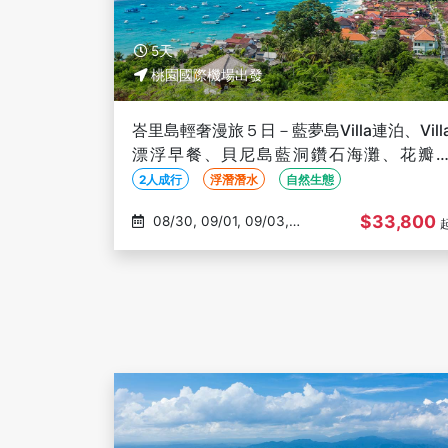
5天
桃園國際機場出發
峇里島輕奢漫旅５日－藍夢島Villa連泊、Vill
漂浮早餐、貝尼島藍洞鑽石海灘、花瓣
SPA、烏布藝術之旅【2人成行】
2人成行
浮潛潛水
自然生態
$33,800
08/30, 09/01, 09/03,
09/05, 09/06