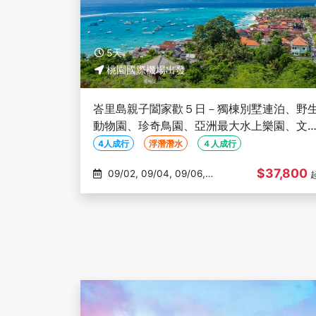
5天
桃園國際機場出發
峇里島親子闔家歡５日－獨棟別墅連泊、野
動物園、珍奇鳥園、亞洲最大水上樂園、文
中心體驗３選１【４人成行】
4人成行
浮潛潛水
４人成行
$37,800
09/02, 09/04, 09/06,
09/08, 09/10