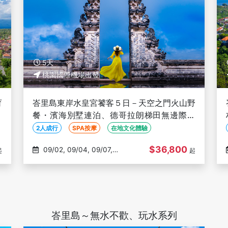
5天
桃園國際機場出發
育
峇里島東岸水皇宮饕客５日－天空之門火山野
容
餐・濱海別墅連泊、德哥拉朗梯田無邊際泳
池・6大精選在地特色餐【２人成行】
2人成行
SPA按摩
在地文化體驗
$36,800
09/02, 09/04, 09/07,
起
起
09/09, 09/14
峇里島～無水不歡、玩水系列