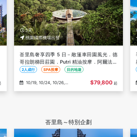
5天
桃園國際機場出發
２
峇里島奢享四季 5 日－敞篷車田園風光．德
林
哥拉朗梯田莊園．Putri 精油按摩．阿爾法專
車接送 【２人成行，不含機票】
2人成行
SPA按摩
目的地遊
$79,800
10/19, 10/24, 10/26,
起
起
10/31, 11/02
峇里島～特別企劃