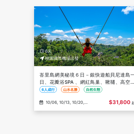
6天
桃園國際機場出發
峇里島網美秘境６日－銀快遊船貝尼達島
日、花瓣浴SPA 、網紅鳥巢、鞦韆、高空
屋、烏布皇宮【６人成行】
6人成行
山水名勝
自然生態
$31,800
10/06, 10/13, 10/20,
10/27, 11/03