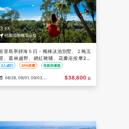
5天
桃園國際機場出發
峇里島寧靜海５日－獨棟泳池別墅、２晚五
星、叢林越野、網紅鞦韆、花瓣浴按摩2小
時、德哥拉梯田、烏布皇宮【２人成行】
2人成行
SPA按摩
母親節優惠
$38,800
08/28, 09/01, 09/03,
起
09/05, 09/06