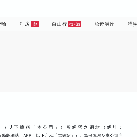
遊輪
訂房
自由行
旅遊講座
護
省!
機+酒
司（以下簡稱「本公司」）所經營之網站（網址：
行動版網站、APP，以下合稱「本網站」）。為保障您及本公司之