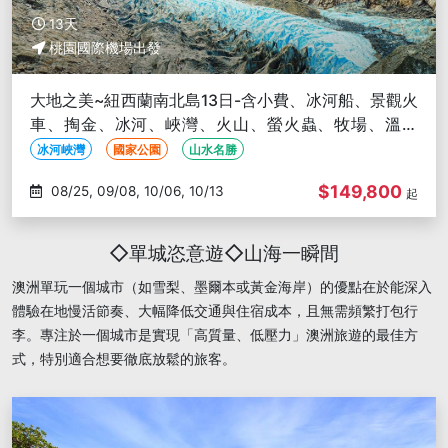
13天
桃園國際機場出發
大地之美~紐西蘭南北島13日-含小費、冰河船、景觀火
車、掏金、冰河、峽灣、火山、螢火蟲、牧場、溫泉
浴、皇后鎮兩晚
冰河峽灣
國家公園
山水名勝
$149,800
08/25, 09/08, 10/06, 10/13
起
◇單城恣意遊◇山海一瞬間
澳洲單玩一個城市（如雪梨、墨爾本或黃金海岸）的優點在於能深入
體驗在地慢活節奏、大幅降低交通與住宿成本，且無需頻繁打包行
李。專注於一個城市是實現「高質量、低壓力」澳洲旅遊的最佳方
式，特別適合想要徹底放鬆的旅客。