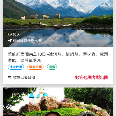
10天
桃園國際機場出發
華航紐西蘭南島10日~冰河船、龍蝦船、螢火蟲、峽灣
遊船、皇后鎮兩晚
冰河峽灣
國家公園
賞螢
歡迎包團客製出團
暫無出發日期