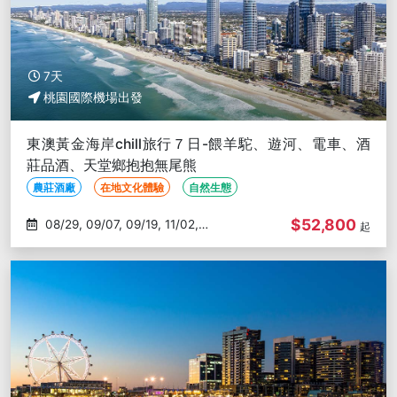
7天
桃園國際機場出發
東澳黃金海岸chill旅行７日-餵羊駝、遊河、電車、酒
莊品酒、天堂鄉抱抱無尾熊
農莊酒廠
在地文化體驗
自然生態
$52,800
08/29, 09/07, 09/19, 11/02,
起
11/07