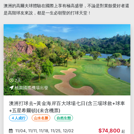
澳洲的高爾夫球體驗在國際上享有極高盛譽，不論是對業餘愛好者還
是高階球友來說，都是一生必朝聖的打球天堂！
7天
桃園國際機場出發
澳洲打球去~黃金海岸百大球場七日(含三場球敘+球車
+五星希爾頓)(未含機票)
４人成行
山水名勝
自然生態
$74,800
11/04, 11/11, 11/18, 11/25, 12/02
起