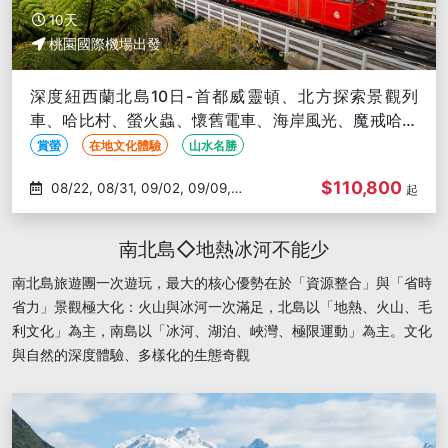
10天
桃園國際機場出發
深度紐西蘭北島10日-首都威靈頓、北方探索景觀列
車、哈比村、螢火蟲、懷舊電車、海岸風光、魔戒哈比
人午餐
賞螢
在地文化體驗
山水名勝
$110,800
08/22, 08/31, 09/02, 09/09,
起
09/12
南北島◇地熱冰河不能少
南北島旅遊團一次遊玩，最大的核心優勢在於「資源整合」與「省時
省力」景觀極大化：火山與冰河一次滿足，北島以「地熱、火山、毛
利文化」為主，南島以「冰河、湖泊、峽灣、極限運動」為主。文化
與自然的深度體驗、多樣化的生態奇觀