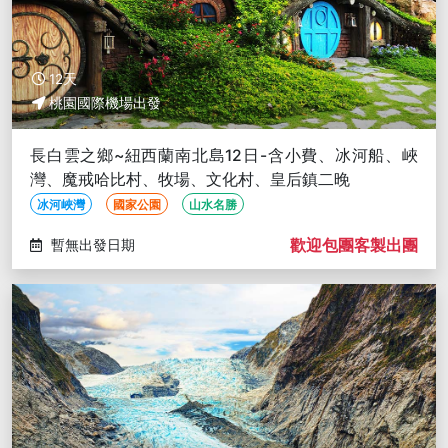
12天
桃園國際機場出發
長白雲之鄉~紐西蘭南北島12日-含小費、冰河船、峽
灣、魔戒哈比村、牧場、文化村、皇后鎮二晚
冰河峽灣
國家公園
山水名勝
歡迎包團客製出團
暫無出發日期