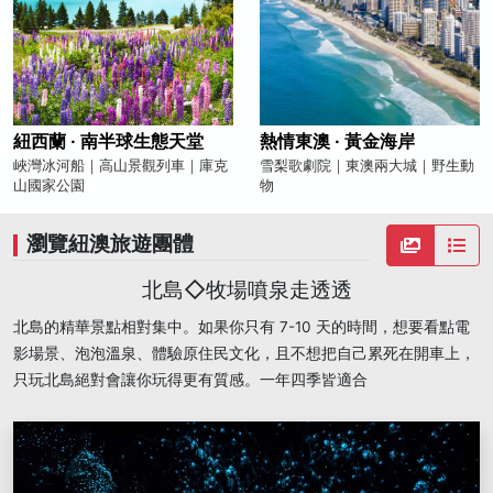
紐西蘭 · 南半球生態天堂
熱情東澳 · 黃金海岸
峽灣冰河船｜高山景觀列車｜庫克
雪梨歌劇院｜東澳兩大城｜野生動
山國家公園
物
瀏覽紐澳旅遊團體
北島◇牧場噴泉走透透
北島的精華景點相對集中。如果你只有 7-10 天的時間，想要看點電
影場景、泡泡溫泉、體驗原住民文化，且不想把自己累死在開車上，
只玩北島絕對會讓你玩得更有質感。一年四季皆適合