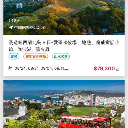
8天
桃園國際機場出發
漫遊紐西蘭北島８日-愛哥頓牧場、地熱、魔戒童話小
鎮、陶波湖、螢火蟲
賞螢
在地文化體驗
山水名勝
$79,300
08/24, 08/31, 09/04, 09/11,
起
09/18