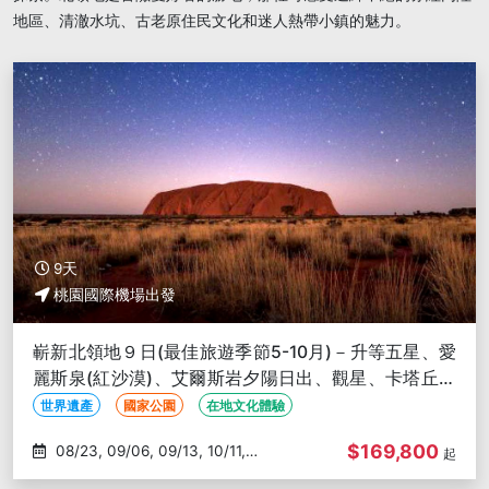
地區、清澈水坑、古老原住民文化和迷人熱帶小鎮的魅力。
9天
桃園國際機場出發
嶄新北領地９日(最佳旅遊季節5-10月)－升等五星、愛
麗斯泉(紅沙漠)、艾爾斯岩夕陽日出、觀星、卡塔丘塔
⽯群、帝王谷
世界遺產
國家公園
在地文化體驗
$169,800
08/23, 09/06, 09/13, 10/11,
起
10/25