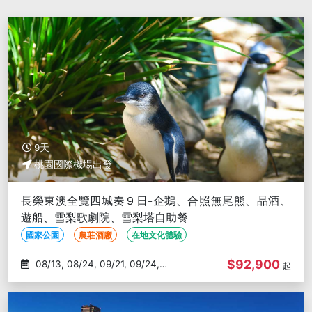
9天
桃園國際機場出發
長榮東澳全覽四城奏９日-企鵝、合照無尾熊、品酒、
遊船、雪梨歌劇院、雪梨塔自助餐
國家公園
農莊酒廠
在地文化體驗
$92,900
08/13, 08/24, 09/21, 09/24,
起
10/08