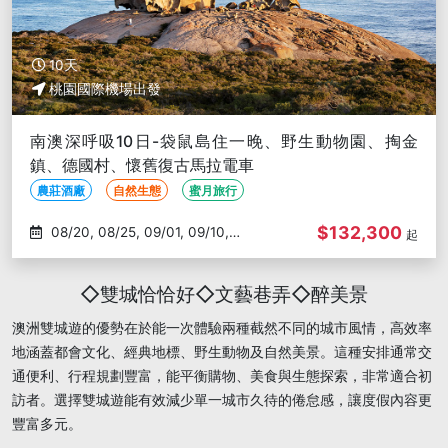
10天
桃園國際機場出發
南澳深呼吸10日-袋鼠島住一晚、野生動物園、掏金
鎮、德國村、懷舊復古馬拉電車
農莊酒廠
自然生態
蜜月旅行
$132,300
08/20, 08/25, 09/01, 09/10,
起
09/15
◇雙城恰恰好◇文藝巷弄◇醉美景
澳洲雙城遊的優勢在於能一次體驗兩種截然不同的城市風情，高效率
地涵蓋都會文化、經典地標、野生動物及自然美景。這種安排通常交
通便利、行程規劃豐富，能平衡購物、美食與生態探索，非常適合初
訪者。選擇雙城遊能有效減少單一城市久待的倦怠感，讓度假內容更
豐富多元。