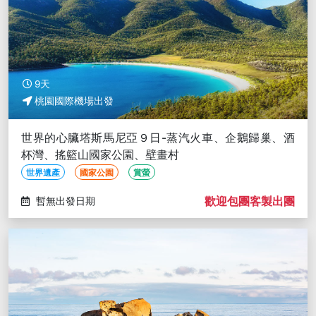
9天
桃園國際機場出發
世界的心臟塔斯馬尼亞９日-蒸汽火車、企鵝歸巢、酒
杯灣、搖籃山國家公園、壁畫村
世界遺產
國家公園
賞螢
歡迎包團客製出團
暫無出發日期