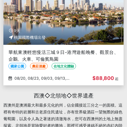
9天
桃園國際機場出發
華航東澳輕悠慢活三城９日-港灣遊船晚餐、觀景台、
企鵝、火車、可倫賓鳥園
國家公園
農莊酒廠
在地文化體驗
$88,800
08/20, 08/23, 09/03, 09/13,
起
09/24
西澳◇北領地◇世界遺產
西澳州是澳洲最大和最多元化的州，佔全國接近三分之一的面積。這
裡有奇特的岩層和古老原住民遺址，亦有世界級酒莊一望無際的綠色
葡萄園，以及令人為之著迷的清澈海水，您可在西澳州的土地上無盡
探索。北領地是冒險愛好者的勝地，那裡可感受連綿不絕的赤紅內陸