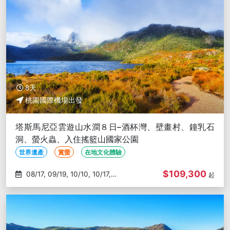
8天
桃園國際機場出發
塔斯馬尼亞雲遊山水澗８日–酒杯灣、壁畫村、鐘乳石
洞、螢火蟲、入住搖籃山國家公園
世界遺產
賞螢
在地文化體驗
$109,300
08/17, 09/19, 10/10, 10/17,
起
10/24