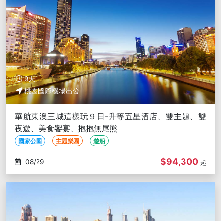
9天
桃園國際機場出發
華航東澳三城這樣玩９日-升等五星酒店、雙主題、雙
夜遊、美食饗宴、抱抱無尾熊
國家公園
主題樂園
遊船
$94,300
08/29
起