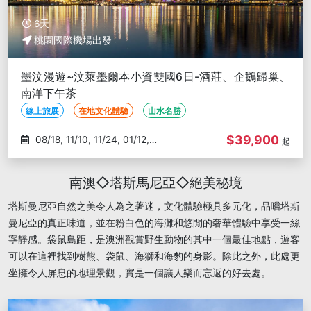
6天
桃園國際機場出發
墨汶漫遊~汶萊墨爾本小資雙國6日-酒莊、企鵝歸巢、
南洋下午茶
線上旅展
在地文化體驗
山水名勝
$39,900
08/18, 11/10, 11/24, 01/12,
起
01/26
南澳◇塔斯馬尼亞◇絕美秘境
塔斯曼尼亞自然之美令人為之著迷，文化體驗極具多元化，品嚐塔斯
曼尼亞的真正味道，並在粉白色的海灘和悠閒的奢華體驗中享受一絲
寧靜感。袋鼠島距，是澳洲觀賞野生動物的其中一個最佳地點，遊客
可以在這裡找到樹熊、袋鼠、海獅和海豹的身影。除此之外，此處更
坐擁令人屏息的地理景觀，實是一個讓人樂而忘返的好去處。