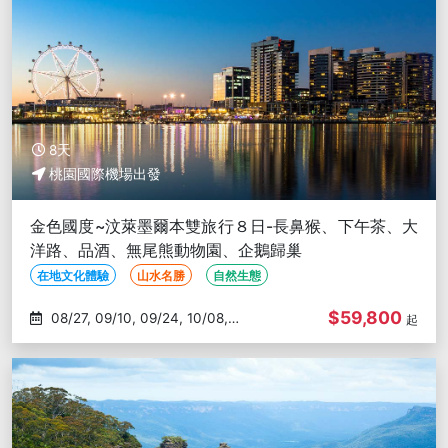
8天
桃園國際機場出發
金色國度~汶萊墨爾本雙旅行８日-長鼻猴、下午茶、大
洋路、品酒、無尾熊動物園、企鵝歸巢
在地文化體驗
山水名勝
自然生態
$59,800
08/27, 09/10, 09/24, 10/08,
起
10/22