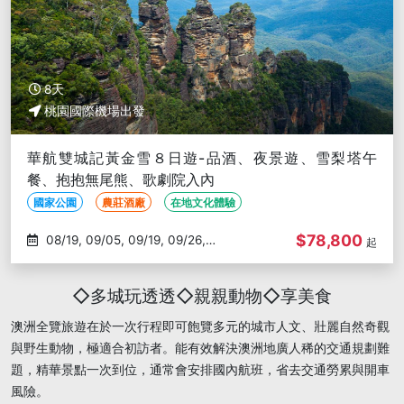
8天
桃園國際機場出發
華航雙城記黃金雪８日遊-品酒、夜景遊、雪梨塔午
餐、抱抱無尾熊、歌劇院入內
國家公園
農莊酒廠
在地文化體驗
$78,800
08/19, 09/05, 09/19, 09/26,
起
10/10
◇多城玩透透◇親親動物◇享美食
澳洲全覽旅遊在於一次行程即可飽覽多元的城市人文、壯麗自然奇觀
與野生動物，極適合初訪者。能有效解決澳洲地廣人稀的交通規劃難
題，精華景點一次到位，通常會安排國內航班，省去交通勞累與開車
風險。