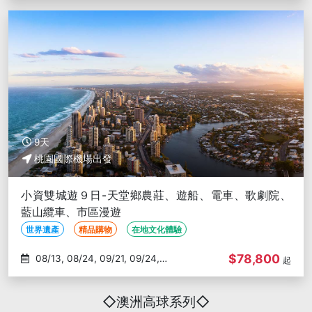
9天
桃園國際機場出發
小資雙城遊９日-天堂鄉農莊、遊船、電車、歌劇院、
藍山纜車、市區漫遊
世界遺產
精品購物
在地文化體驗
$78,800
08/13, 08/24, 09/21, 09/24,
起
10/05
◇澳洲高球系列◇