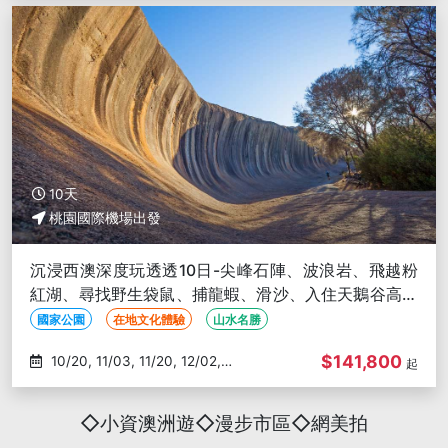
10天
桃園國際機場出發
沉浸西澳深度玩透透10日-尖峰石陣、波浪岩、飛越粉
紅湖、尋找野生袋鼠、捕龍蝦、滑沙、入住天鵝谷高球
度假村
國家公園
在地文化體驗
山水名勝
$141,800
10/20, 11/03, 11/20, 12/02,
起
01/06
◇小資澳洲遊◇漫步市區◇網美拍