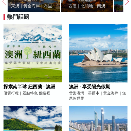
東澳｜黃金海岸｜布里斯
西澳｜北領地｜南澳
北島
本｜雪梨｜墨爾本｜凱恩
熱門話題
斯
探索南半球 紐西蘭 · 澳洲
澳洲 · 享受陽光假期
優質行程｜景點特色 點這裡
雪梨港灣｜墨爾本｜黃金海岸｜無
尾熊世界