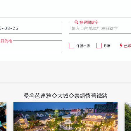
搜尋關鍵字
遊目的地
已
保證出團
月曆
曼谷芭達雅◇大城◇泰緬懷舊鐵路