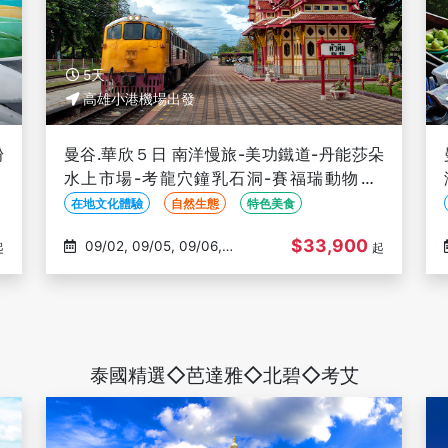
5天
高雄小港機場出發
粉
曼谷.華欣５日 南洋慢旅-美功鐵道-丹能莎朵
水
水上市場-考龍穴鐘乳石洞-賽福瑞動物園-
ICONSIAM【華航】-高雄出發
在地文化體驗
自然生態
特色美食
$33,900
09/02, 09/05, 09/06,
起
起
09/22, 10/02
泰國精選◇芭達雅◇北碧◇考艾