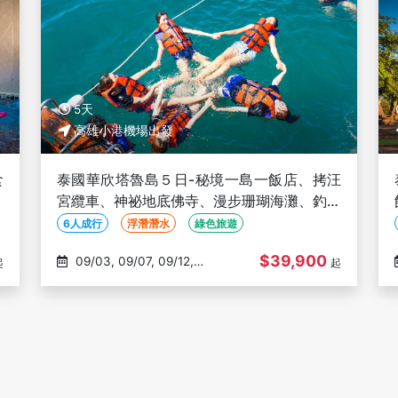
5天
高雄小港機場出發
食
泰國華欣塔魯島５日-秘境一島一飯店、拷汪
、
宮纜車、神祕地底佛寺、漫步珊瑚海灘、釣魷
】
魚、侏儸紀體驗展【六人成行、高雄出發】
6人成行
浮潛潛水
綠色旅遊
$39,900
09/03, 09/07, 09/12,
起
起
09/15, 09/20