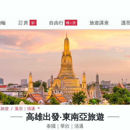
遊輪
訂房
自由行
旅遊講座
護
省!
機+酒
旅遊 / 曼谷｜清邁
高雄出發‧東南亞旅遊
泰國｜華欣｜清邁