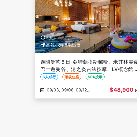
5天
高雄小港機場出發
泰國曼芭５日-亞特蘭提斯郵輪、米其林美
巴士遊曼谷、湯之炎古法按摩、LV概念館
丹能莎朵、椰林咖啡【六人成行、高雄出發
6人成行
頂級住宿
SPA按摩
$48,900
09/03, 09/08, 09/12,
09/16, 09/30