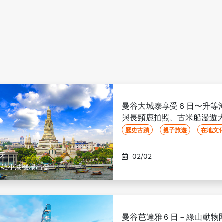
曼谷大城泰享受６日〜升等
與長頸鹿拍照、古米船漫遊
歷史古蹟
親子旅遊
在地文
6天
02/02
高雄小港機場出發
曼谷芭達雅６日－綠山動物