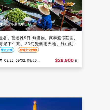
5天
高雄小港機場出發
曼谷、芭達雅5日-無購物、爽泰渡假莊園、
海景下午茶、3D幻覺藝術天地、綠山動物
園、嘟嘟車遊曼谷【華航】-高雄出發
歷史古蹟
在地文化體驗
$28,900
08/25, 09/02, 09/06,
起
09/18, 09/22