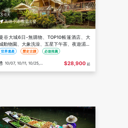
6天
高雄小港機場出發
曼谷大城6日-無購物、TOP10帳篷酒店、大
城動物園、大象洗澡、五星下午茶、夜遊湄南
河、泰緬懷舊鐵路【泰亞航】-高雄出發
世界遺產
歷史古蹟
必遊推薦
$28,900
10/07, 10/11, 10/25,
起
10/29, 11/05