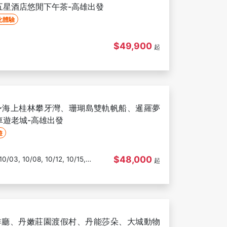
五星酒店悠閒下午茶-高雄出發
化體驗
$49,900
起
〜海上桂林攀牙灣、珊瑚島雙軌帆船、暹羅夢
車遊老城-高雄出發
遊
$48,000
起
啡廳、丹嫩莊園渡假村、丹能莎朵、大城動物