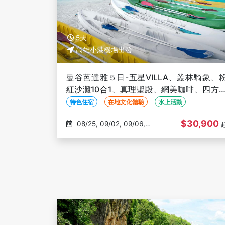
5天
高雄小港機場出發
曼谷芭達雅５日-五星VILLA、叢林騎象、
紅沙灘10合1、真理聖殿、網美咖啡、四方
上市場、泰式按摩【華航】-高雄出發
特色住宿
在地文化體驗
水上活動
$30,900
08/25, 09/02, 09/06,
09/18, 09/22