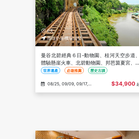
6天
高雄小港機場出發
曼谷北碧經典６日-動物園、桂河天空步道
體驗懸崖火車、北碧動物園、邦芭茵夏宮、
遊昭披耶河、無購物【泰航】-高雄出發
世界遺產
必遊推薦
歷史古蹟
$34,900
08/25, 09/09, 09/17,
09/20, 09/30