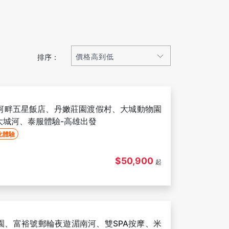
排序：
河畔五星飯店、丹嫩莊園渡假村、大城動物園
大城河、泰服體驗-高雄出發
化體驗
$50,900
起
園、富裕號郵輪夜遊湄南河、雙SPA按摩、米