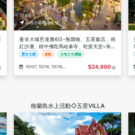
6天
高雄小港機場出發
莊
曼谷大城芭達雅6日-無購物、五星飯店、粉
動
紅沙灘、樹中佛陀馬哈泰寺、吃貨天堂~朱拉
隆功、大城動物園【泰亞航】-高雄出發
歷史古蹟
遊船
在地文化體驗
$24,900
10/07, 10/14, 10/18,
起
起
10/25, 10/29
格蘭島水上活動◇五星VILLA