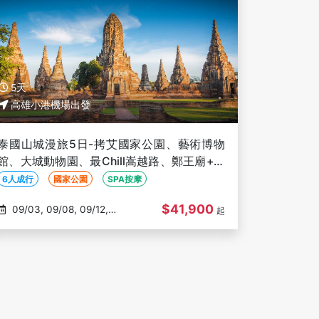
5天
高雄小港機場出發
泰國山城漫旅5日-拷艾國家公園、藝術博物
館、大城動物園、最Chill嵩越路、鄭王廟+泰
服體驗【六人成行、高雄出發】
6人成行
國家公園
SPA按摩
$41,900
09/03, 09/08, 09/12,
起
09/16, 09/20