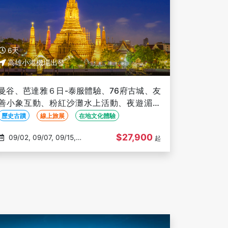
6天
高雄小港機場出發
曼谷、芭達雅６日-泰服體驗、76府古城、友
善小象互動、粉紅沙灘水上活動、夜遊湄南
河、流水蝦、耀華力路【泰航】-高雄出發
歷史古蹟
線上旅展
在地文化體驗
$27,900
09/02, 09/07, 09/15,
起
09/29, 10/01