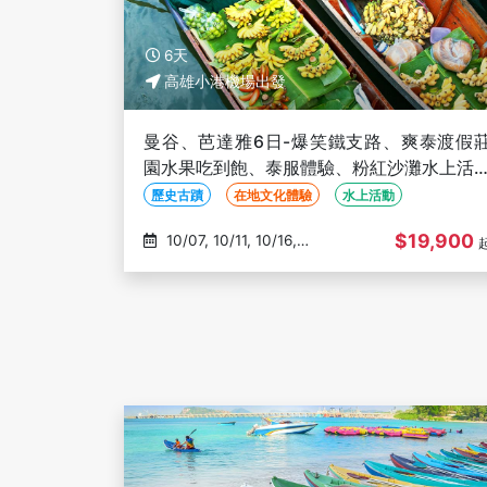
6天
高雄小港機場出發
曼谷、芭達雅6日-爆笑鐵支路、爽泰渡假
園水果吃到飽、泰服體驗、粉紅沙灘水上活
【泰亞航】-高雄出發
歷史古蹟
在地文化體驗
水上活動
$19,900
10/07, 10/11, 10/16,
10/25, 10/29