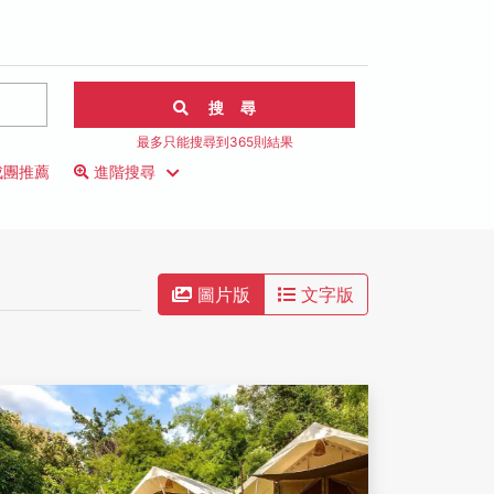
搜 尋
最多只能搜尋到365則結果
成團推薦
進階搜尋
圖片版
文字版