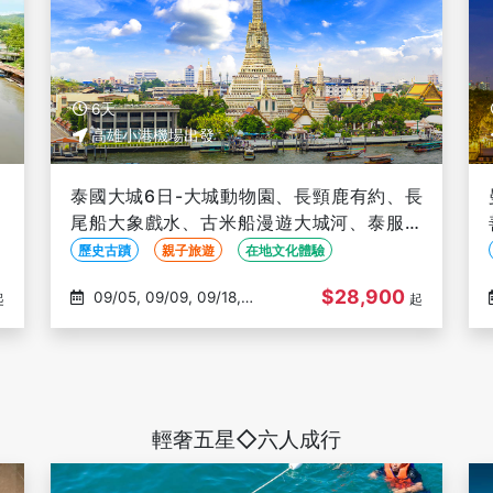
6天
高雄小港機場出發
、
泰國大城6日-大城動物園、長頸鹿有約、長
夜
尾船大象戲水、古米船漫遊大城河、泰服體
驗、海景下午茶、泰式指壓【泰航】-高雄出
歷史古蹟
親子旅遊
在地文化體驗
發
$28,900
09/05, 09/09, 09/18,
起
起
09/30, 10/15
輕奢五星◇六人成行