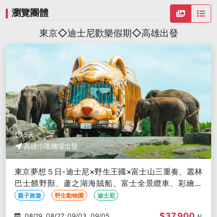
瀏覽團體
東京◇迪士尼歡樂假期◇高雄出發
5天
高雄小港機場出發
東京夢想５日-迪士尼×野生王國×富士山三重奏、叢林
巴士餵野獸、蘆之湖海賊船、富士全景纜車、彩繪杯
麵-高雄出發
親子旅遊
野生動物園
迪士尼
$37,900
08/19, 08/27, 09/03, 09/05,
起