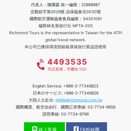
代表人：陳國森 統一編號：22888987
交觀綜字第2029號 品保協會北0030號
國際航空運輸協會會員編號：34301061
穆斯林友善旅行社 MFTA-005
Richmond Tours is the representative in Taiwan for the ATPI
global travel network.
本公司已獲得環境部銀級環保旅行業認證標章
4493535
市話直撥，手機加 (02)
English Service: +886-2-77349823
日本のサービス: +886-2-77349826
大陸人士赴台:
phillis@richmond.com.tw
國際機票、航空自由行、國際訂房專線: 02-7734-9656
證照專線: 02-7734-9766
線上客服
FB粉絲團