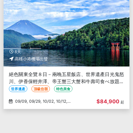
8天
高雄小港機場出發
絕色關東全覽８日－兩晚五星飯店、世界遺產日光鬼怒
川、伊香保輕井澤、帝王蟹三大蟹和牛壽司食べ放題、
溫泉美食-高雄出發
世界遺產
頂級住宿
特色美食
$84,900
09/09, 09/29, 10/02, 10/12,
起
10/28