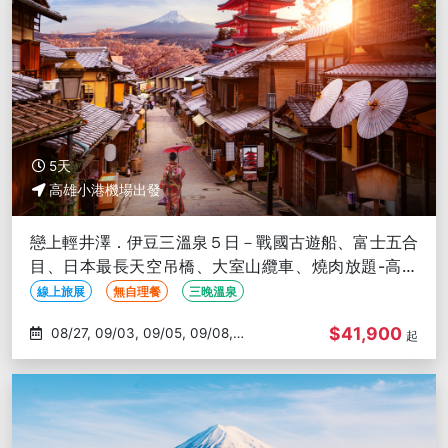
5天
高雄小港機場出發
戀上輕井澤．伊豆三溫泉５日－戰國古遊船、富士五合
目、日本最長天空吊橋、大室山纜車、燒肉放題-高雄
出發
線上旅展
無自理餐
三晚溫泉
$41,900
08/27, 09/03, 09/05, 09/08,
起
09/10