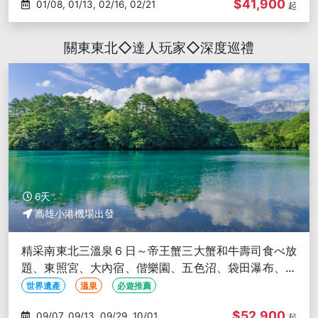
$41,900
01/08, 01/13, 02/16, 02/21
起
關東東北◇達人玩家◇深度巡禮
6天
高雄小港機場出發
精采南東北三溫泉６日～帝王蟹三大蟹和牛壽司食べ放
題、東照宮、大內宿、偕樂園、五色沼、袋田瀑布、彩
繪紅牛體驗-高雄出發
世界遺產
溫泉
必遊推薦
$52,900
09/07, 09/13, 09/29, 10/01,
起