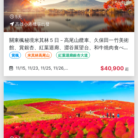
5天
高雄小港機場出發
關東楓秘境米其林５日－高尾山纜車、久保田一竹美術
館、賞銀杏、紅葉迴廊、澀谷展望台、和牛燒肉食べ放
題、西湖合掌屋-高雄出發
賞楓
米其林高尾山
紅葉迴廊銀杏大道
$40,900
11/15, 11/23, 11/25, 11/26,
起
11/28