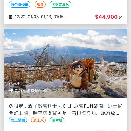
特色雪怪車
溫泉
冬限定樹冰
$44,900
12/20, 01/08, 01/13, 01/15,
起
01/27
6天
高雄小港機場出發
冬限定．親子戲雪迪士尼６日-冰雪FUN樂園、迪士尼
夢幻王國、晴空塔＆寶可夢、箱根海盜船、燒肉放題-
高雄出發
雪上樂園
迪士尼
晴空塔