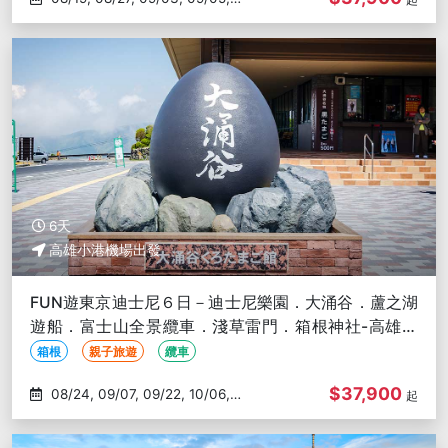
09/07
6天
高雄小港機場出發
FUN遊東京迪士尼６日－迪士尼樂園．大涌谷．蘆之湖
遊船．富士山全景纜車．淺草雷門．箱根神社-高雄出
發
箱根
親子旅遊
纜車
$37,900
08/24, 09/07, 09/22, 10/06,
起
10/15