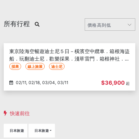
所有行程
東京陸海空暢遊迪士尼５日－橫濱空中纜車．箱根海盜
船．玩翻迪士尼．歡樂採果．淺草雷門．箱根神社．拉
麵博物館-高雄出發
採果
線上旅展
迪士尼
$36,900
02/11, 02/18, 03/04, 03/11
起
快速前往
日本旅遊
日本旅遊