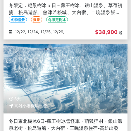
冬限定．絕景樹冰５日－藏王樹冰、銀山溫泉、草莓初
摘、松島遊船、會津若松城、大內宿、二晚溫泉飯店-
高雄出發
冬季雪景
溫泉
冬限定樹冰
$38,900
12/22, 12/24, 12/25, 12/29,
起
12/30
6天
高雄小港機場出發
冬日東北樹冰6日-藏王樹冰雪怪車・萌狐狸村・銀山溫
泉老街・松島遊船・大內宿・三晚溫泉住宿-高雄出發