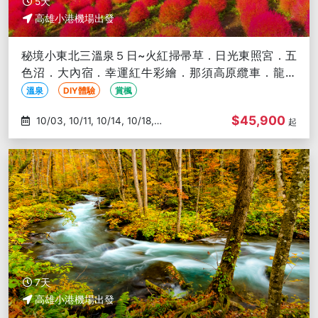
5天
高雄小港機場出發
秘境小東北三溫泉５日~火紅掃帚草．日光東照宮．五
色沼．大內宿．幸運紅牛彩繪．那須高原纜車．龍王
峽-高雄出發
溫泉
DIY體驗
賞楓
$45,900
10/03, 10/11, 10/14, 10/18,
起
10/31
7天
高雄小港機場出發