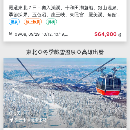
嚴選東北７日－奧入瀨溪、十和田湖遊船、銀山溫泉、
季節採果、五色沼、龍王峽、東照宮、嚴美溪、角館武
家屋敷、中尊寺-高雄出發
溫泉
線上旅展
賞楓
$64,900
09/08, 09/29, 10/12, 10/19,
起
10/27
東北◇冬季戲雪溫泉◇高雄出發
5天
高雄小港機場出發