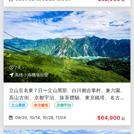
10/05
7天
高雄小港機場出發
立山京名東７日〜立山黑部、白川鄉合掌村、兼六園、
高山古街、京都宇治、抹茶體驗、東京鐵塔、名古屋
城、銀座金魚館-高雄出發
立山黑部
東京鐵塔
京都宇治
$64,900
09/30, 10/14, 10/28, 11/04
起