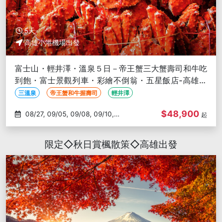
5天
高雄小港機場出發
富士山・輕井澤・溫泉５日－帝王蟹三大蟹壽司和牛吃
到飽・富士景觀列車・彩繪不倒翁・五星飯店-高雄出
發
三溫泉
帝王蟹和牛握壽司
輕井澤
$48,900
08/27, 09/05, 09/08, 09/10,
起
09/14
限定◇秋日賞楓散策◇高雄出發