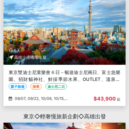
6天
高雄小港機場出發
東京雙迪士尼童樂會６日－暢遊迪士尼兩日、富士急樂
園、招財貓神社、鮮採季節水果、OUTLET、溫泉飯
店-高雄出發
親子旅遊
採果
迪士尼二日
$43,900
09/07, 09/22, 10/06, 10/15,
起
10/19
東京◇輕奢慢旅新企劃◇高雄出發