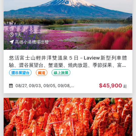
5天
高雄小港機場出發
悠活富士山輕井澤雙溫泉５日－Laview新型列車體
驗、澀谷展望台、蟹道樂、燒肉放題、季節採果、富士
山纜車-高雄出發
澀谷展望台
鐵道
線上旅展
$45,900
08/27, 09/03, 09/05, 09/08,
起
09/10