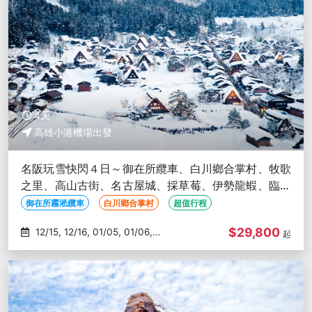
4天
高雄小港機場出發
名阪玩雪快閃４日～御在所纜車、白川鄉合掌村、牧歌
之里、高山古街、名古屋城、採草莓、伊勢龍蝦、臨空
城OUTLET-高雄出發
御在所霧淞纜車
白川鄉合掌村
超值行程
$29,800
12/15, 12/16, 01/05, 01/06,
起
01/12