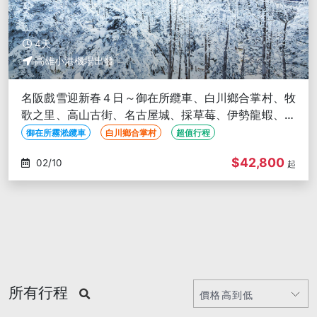
4天
高雄小港機場出發
名阪戲雪迎新春４日～御在所纜車、白川鄉合掌村、牧
歌之里、高山古街、名古屋城、採草莓、伊勢龍蝦、臨
空OUTLET-高雄出發
御在所霧淞纜車
白川鄉合掌村
超值行程
$42,800
02/10
起
所有行程