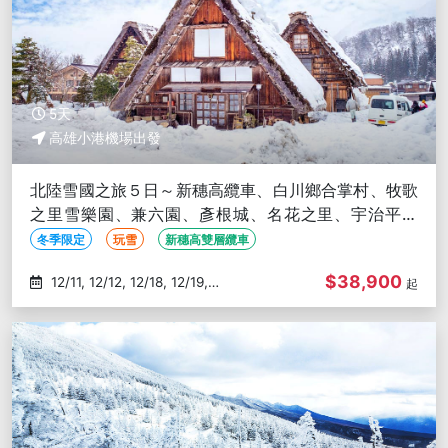
5天
高雄小港機場出發
北陸雪國之旅５日～新穗高纜車、白川鄉合掌村、牧歌
之里雪樂園、兼六園、彥根城、名花之里、宇治平等
院、越前海鮮市場-高雄出發
冬季限定
玩雪
新穗高雙層纜車
$38,900
12/11, 12/12, 12/18, 12/19,
起
01/08