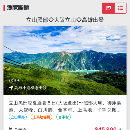
瀏覽團體
立山黑部◇大阪立山◇高雄出發
5天
高雄小港機場出發
立山黑部涼夏避暑５日(大阪進出)〜黑部大壩、御庫裏
池、大觀峰、白川鄉、合掌村、上高地、平等院鳳凰
堂-高雄出發
立山黑部
上高地秘境
合掌村
$45,900
09/05
起