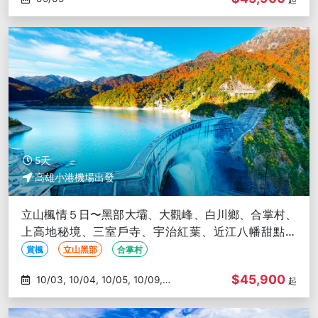
5天
高雄小港機場出發
立山楓情５日〜黑部大壩、大觀峰、白川鄉、合掌村、
上高地秘境、三室戶寺、宇治紅葉、近江八幡甜點小
屋-高雄出發
賞楓
立山黑部
合掌村
$45,900
10/03, 10/04, 10/05, 10/09,
起
10/19