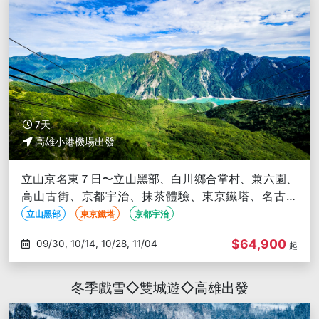
7天
高雄小港機場出發
立山京名東７日〜立山黑部、白川鄉合掌村、兼六園、
高山古街、京都宇治、抹茶體驗、東京鐵塔、名古屋
城、銀座金魚館-高雄出發
立山黑部
東京鐵塔
京都宇治
$64,900
09/30, 10/14, 10/28, 11/04
起
冬季戲雪◇雙城遊◇高雄出發