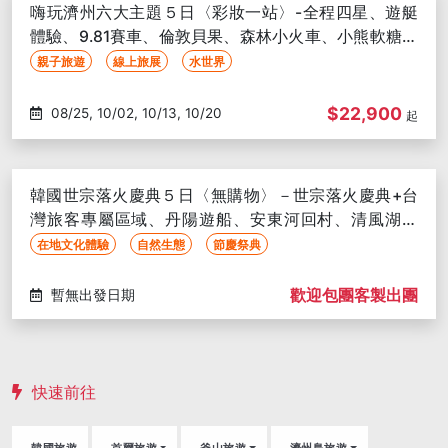
10/05, 10/09, 10/18, 10/19
嗨玩濟州六大主題５日〈彩妝一站〉-全程四星、遊艇
體驗、9.81賽車、倫敦貝果、森林小火車、小熊軟糖世
界、韓服體驗
親子旅遊
線上旅展
水世界
$22,900
08/25, 10/02, 10/13, 10/20
起
韓國世宗落火慶典５日〈無購物〉－世宗落火慶典+台
灣旅客專屬區域、丹陽遊船、安東河回村、清風湖纜
車、滿天下SKY WALK
在地文化體驗
自然生態
節慶祭典
歡迎包團客製出團
暫無出發日期
快速前往
韓國旅遊
首爾旅遊
釜山旅遊
濟州島旅遊