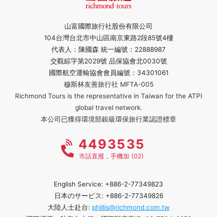
山富國際旅行社股份有限公司
104台灣台北市中山區南京東路2段85號4樓
代表人：陳國森 統一編號：22888987
交觀綜字第2029號 品保協會北0030號
國際航空運輸協會會員編號：34301061
穆斯林友善旅行社 MFTA-005
Richmond Tours is the representative in Taiwan for the ATPI
global travel network.
本公司已獲得環境部銀級環保旅行業認證標章
4493535
市話直撥，手機加 (02)
English Service: +886-2-77349823
日本のサービス: +886-2-77349826
大陸人士赴台:
phillis@richmond.com.tw