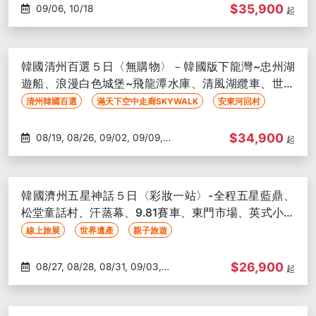
$35,900
09/06, 10/18
起
韓國清州百選５日〈無購物〉－韓國版下龍灣~忠州湖
遊船、浪漫白色城堡~飛龍潭水庫、清風湖纜車、世界
文化遺產~安東河回村
清州韓國百選
滿天下空中走廊SKYWALK
安東河回村
$34,900
08/19, 08/26, 09/02, 09/09,
起
09/16, 09/23, 09/30, 10/05,
10/12, 10/19
韓國濟州五星神話５日〈彩妝一站〉-全程五星藍鼎、
松堂童話村、汗蒸幕、9.81賽車、東門市場、英式小火
車、跆拳道秀
線上旅展
世界遺產
親子旅遊
$26,900
08/27, 08/28, 08/31, 09/03,
起
09/04, 09/06, 09/07, 09/10,
09/11, 09/27, 10/01, 10/02, 10/04,