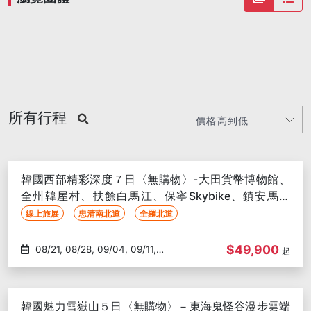
所有行程
韓國西部精彩深度７日〈無購物〉-大田貨幣博物館、
全州韓屋村、扶餘白馬江、保寧Skybike、鎮安馬耳
山、清州汗蒸幕咖啡廳
線上旅展
忠清南北道
全羅北道
$49,900
08/21, 08/28, 09/04, 09/11,
起
09/18, 10/02, 10/16, 10/23
韓國魅力雪嶽山５日〈無購物〉－東海鬼怪谷漫步雲端