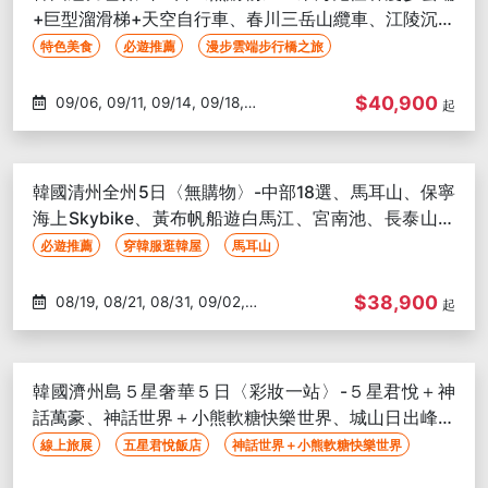
+巨型溜滑梯+天空自行車、春川三岳山纜車、江陵沉浸
式美術館、無自理餐
特色美食
必遊推薦
漫步雲端步行橋之旅
$40,900
09/06, 09/11, 09/14, 09/18,
起
09/28, 10/04, 11/13, 11/15, 11/20,
11/22, 11/27, 11/29, 12/04, 12/06,
12/11, 12/13, 12/18, 12/20, 12/25,
韓國清州全州5日〈無購物〉-中部18選、馬耳山、保寧
12/27
海上Skybike、黃布帆船遊白馬江、宮南池、長泰山休
養林
必遊推薦
穿韓服逛韓屋
馬耳山
$38,900
08/19, 08/21, 08/31, 09/02,
起
09/04, 09/14, 09/16, 09/18,
09/28, 10/02, 10/05, 10/12,
10/14, 10/16, 10/19, 10/21
韓國濟州島５星奢華５日〈彩妝一站〉-５星君悅＋神
話萬豪、神話世界＋小熊軟糖快樂世界、城山日出峰、
美饌豪華升級、華麗韓服
線上旅展
五星君悅飯店
神話世界＋小熊軟糖快樂世界