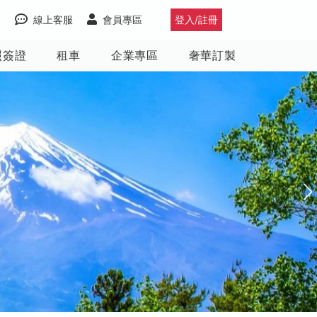
線上客服
會員專區
登入/註冊
照簽證
租車
企業專區
奢華訂製