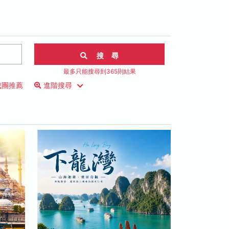
搜 尋
最多只能搜尋到365則結果
成團推薦
進階搜尋