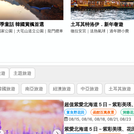
季童話 韓國賞楓首選
土耳其特洛伊．新年奢遊
國家公園｜大芚山道立公園｜龍門纜車
徹拉安宮｜送熱氣球｜過年贈小費
旅遊
主題旅遊
韓國旅遊
南亞旅遊
紐澳旅遊
中亞旅遊
土耳其旅遊
超值紫愛北海道５日－紫彩美瑛
星空夜景、洞爺花火、螃蟹懷石
富良野花田
函館百萬夜景
洞爺花
08/15, 08/16, 08/18, 08/21, 08/23
紫愛北海道５日－紫彩美瑛、花