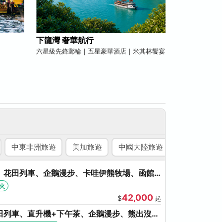
下龍灣 奢華航行
六星級先鋒郵輪｜五星豪華酒店｜米其林饗宴
中東非洲旅遊
美加旅遊
中國大陸旅遊
國內旅遊
、花田列車、企鵝漫步、卡哇伊熊牧場、函館
、啤酒暢飲
火
42,000
$
起
田列車、直升機+下午茶、企鵝漫步、熊出沒、