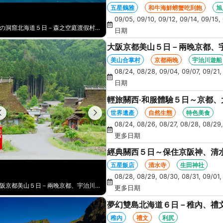
NO1旭山動物園、爐端燒、和牛
五星鶴雅
和牛海鮮螃蟹吃到飽
旭
09/05, 09/10, 09/12, 09/14, 09/15, 
初戀北海道５日－獨家洞爺直升機、企鵝遊行、天狗山纜車、函館百萬星空夜景、海膽、北方馬公園、海鮮和牛螃蟹吃到飽
日期
大阪京都美山５日－兩晚京都、
月橋、奈良朱紅燈籠、奈良梅花
美山合掌村
京都兩晚
宇治川遊船
08/24, 08/28, 09/04, 09/07, 09/21,
日期
輕旅關西‧和服體驗５日～京都
花鹿公園
世界遺產
自然生態
特色美食
08/24, 08/26, 08/27, 08/28, 08/29,
更多日期
經典關西５日～保住京阪神、清水
五星飯店
清水寺
生田神社
08/28, 08/29, 08/30, 08/31, 09/01,
輕旅關西‧和服體驗５日～京都、大阪、奈良～浪漫嵐山渡月橋+超人氣奈良梅花鹿公園
更多日期
夢幻雙島北海道６日－稚內、禮
寒布岬、留萌花田家番屋、紫彩
稚內
禮文
利尻