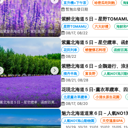
函館百萬夜景、哈密瓜+海鮮和
直升機+下午茶
哈密瓜吃到飽
海
暫無出發日期
紫醉北海道５日－星野TOMAM
船、知床五湖、哈密瓜+海鮮和
星野TOMAMU
六大好禮
海鮮和
紫愛北海道５日－紫彩美瑛、花田列車、直升機+下午茶、企鵝漫步、熊出沒、函館百萬夜景、哈密瓜+海鮮和牛八大螃蟹吃到飽
08/17, 08/22
紫薰北海道５日－星空纜車、函
之丘、花田列車、螃蟹懷石料理
花田列車
螃蟹懷石料理
函館百萬
08/22
紫戀北海道６日－企鵝遊行、浪
白金青池、旭山動物園、旭川常
積丹半島
富良野
人氣NO1旭川
08/21, 08/28
花現北海道５日-薰衣草纜車、
生花園、摩周湖、熱氣球、天空溫
北星薰衣草纜車
小清水原生花園
紫戀北海道６日－企鵝遊行、浪漫小樽、積丹半島、富良野、紫彩美瑛、美瑛白金青池、旭山動物園、旭川常盤旋轉塔
08/17, 08/20
魅力北海道道東６日－人氣NO1
鶴、霧之摩周湖、屈斜路湖、砂
人氣NO1旭山動物園
天空溫泉SPA
10/29, 10/31, 11/01, 11/02, 11/05, 1