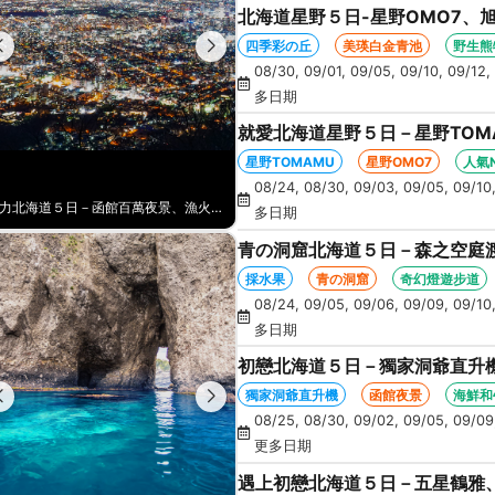
北海道星野５日-星野OMO7、
丘、卡哇伊草泥馬、美瑛白金青
四季彩の丘
美瑛白金青池
野生熊
08/30, 09/01, 09/05, 09/10, 09/12, 
多日期
就愛北海道星野５日－星野TOM
涮鍋、人氣NO1旭山動物園、海
星野TOMAMU
星野OMO7
人氣
08/24, 08/30, 09/03, 09/05, 09/10,
北海道星野５日-星野OMO7、旭山動物園、野生熊牧場+遊園巴士、四季彩の丘、卡哇伊草泥馬、美瑛白金青池、螃蟹吃到飽
多日期
青の洞窟北海道５日－森之空庭
企鵝遊行、卡哇伊熊牧場、忍者
採水果
青の洞窟
奇幻燈遊步道
08/24, 09/05, 09/06, 09/09, 09/10,
多日期
初戀北海道５日－獨家洞爺直升
景、海膽、北方馬公園、海鮮和
獨家洞爺直升機
函館夜景
海鮮和
08/25, 08/30, 09/02, 09/05, 09/09, 
更多日期
遇上初戀北海道５日－五星鶴雅