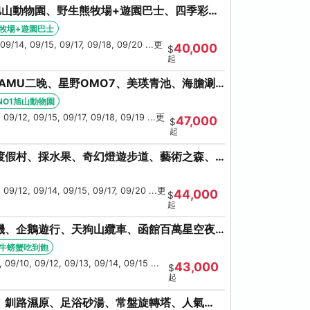
旭山動物園、野生熊牧場+遊園巴士、四季彩の
池、螃蟹吃到飽
牧場+遊園巴士
09/14, 09/15, 09/17, 09/18, 09/20 ...更
40,000
$
起
AMU二晚、星野OMO7、美瑛青池、海膽涮
鮮和牛螃蟹吃到飽
NO1旭山動物園
 09/12, 09/15, 09/17, 09/18, 09/19 ...更
47,000
$
起
渡假村、採水果、奇幻燈遊步道、藝術之森、
伊達時代村、螃蟹吃到飽
 09/12, 09/14, 09/15, 09/17, 09/20 ...更
44,000
$
起
機、企鵝遊行、天狗山纜車、函館百萬星空夜
牛螃蟹吃到飽
牛螃蟹吃到飽
09/10, 09/12, 09/13, 09/14, 09/15 ...
43,000
$
起
、釧路濕原、足浴砂湯、常盤旋轉塔、人氣