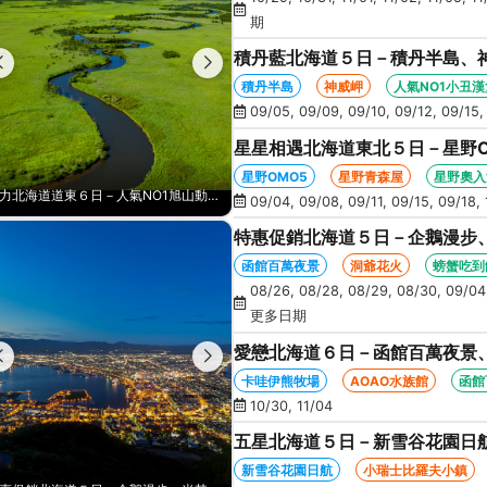
期
積丹藍北海道５日－積丹半島、
人氣NO1小丑漢堡、河童足湯、
積丹半島
神威岬
人氣NO1小丑漢
09/05, 09/09, 09/10, 09/12, 09/15,
星星相遇北海道東北５日－星野
景、新幹線北斗號、睡魔之家、十
星野OMO5
星野青森屋
星野奧入
積丹藍北海道５日－積丹半島、神威岬、夢幻星型五稜廓、米其林星空夜景、人氣NO1小丑漢堡、河童足湯、奇幻燈遊步道、璀璨溪谷
09/04, 09/08, 09/11, 09/15, 09/18, 
特惠促銷北海道５日－企鵝漫步
火、啤酒暢飲、螃蟹懷石料理、
函館百萬夜景
洞爺花火
螃蟹吃到
08/26, 08/28, 08/29, 08/30, 09/04,
更多日期
愛戀北海道６日－函館百萬夜景、
藻岩山纜車、三大螃蟹吃到飽(函
卡哇伊熊牧場
AOAO水族館
函館
10/30, 11/04
五星北海道５日－新雪谷花園日
空中纜車、積丹半島、採水果、
新雪谷花園日航
小瑞士比羅夫小鎮