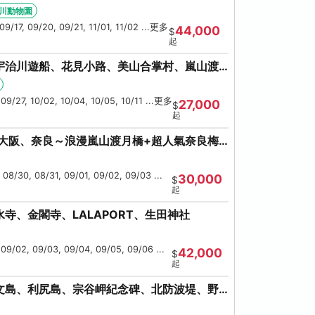
海鮮螃蟹吃到飽
川動物園
09/17, 09/20, 09/21, 11/01, 11/02 ...更多
44,000
$
起
宇治川遊船、花見小路、美山合掌村、嵐山渡
鹿、流水瀑布電扶梯
 09/27, 10/02, 10/04, 10/05, 10/11 ...更多
27,000
$
起
、大阪、奈良～浪漫嵐山渡月橋+超人氣奈良梅
 08/30, 08/31, 09/01, 09/02, 09/03 ...
30,000
$
起
寺、金閣寺、LALAPORT、生田神社
 09/02, 09/03, 09/04, 09/05, 09/06 ...
42,000
$
起
文島、利尻島、宗谷岬紀念碑、北防波堤、野
美瑛