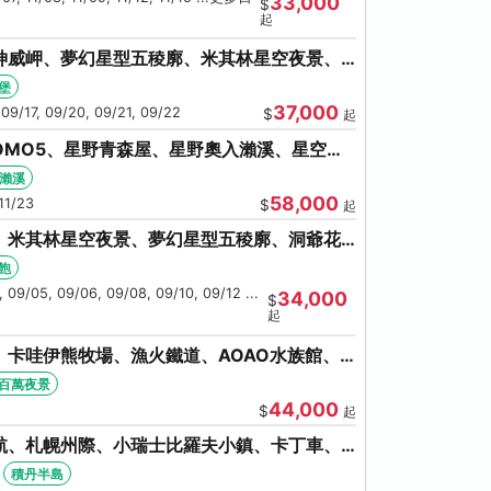
33,000
$
起
神威岬、夢幻星型五稜廓、米其林星空夜景、
奇幻燈遊步道、璀璨溪谷
堡
37,000
 09/17, 09/20, 09/21, 09/22
$
起
OMO5、星野青森屋、星野奧入瀨溪、星空夜
和田湖(不進免稅店)
瀨溪
58,000
11/23
$
起
、米其林星空夜景、夢幻星型五稜廓、洞爺花
螃蟹吃到飽
飽
 09/05, 09/06, 09/08, 09/10, 09/12 ...
34,000
$
起
卡哇伊熊牧場、漁火鐵道、AOAO水族館、
館/千歲)
百萬夜景
44,000
$
起
航、札幌州際、小瑞士比羅夫小鎮、卡丁車、
海鮮和牛螃蟹放題
積丹半島