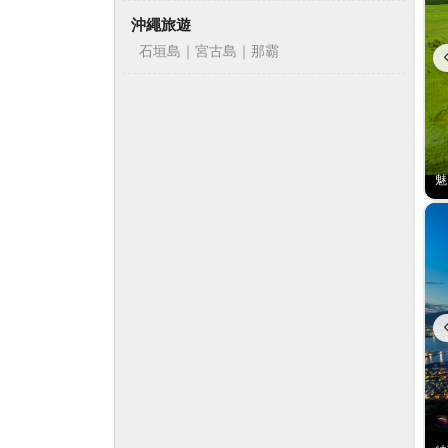
沖繩旅遊
石垣島｜宮古島｜那霸