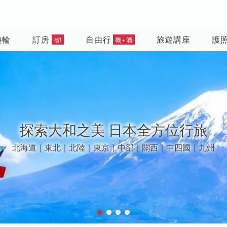
遊輪
訂房
自由行
旅遊講座
護
省!
機+酒
漫遊春夏歐洲
鬱金香花季 | 景觀列車 | 中世紀古堡｜峽灣