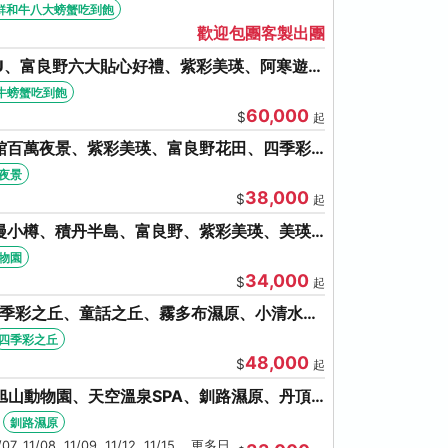
牛八大螃蟹吃到飽
鮮和牛八大螃蟹吃到飽
歡迎包團客製出團
U、富良野六大貼心好禮、紫彩美瑛、阿寒遊覽
牛螃蟹吃到飽
牛螃蟹吃到飽
60,000
$
起
館百萬夜景、紫彩美瑛、富良野花田、四季彩
夜景
38,000
$
起
漫小樽、積丹半島、富良野、紫彩美瑛、美瑛
盤旋轉塔
動物園
34,000
$
起
四季彩之丘、童話之丘、霧多布濕原、小清水原
泉SPA、螃蟹吃到飽
四季彩之丘
48,000
$
起
旭山動物園、天空溫泉SPA、釧路濕原、丹頂
湯體驗
釧路濕原
1/07, 11/08, 11/09, 11/12, 11/15 ...更多日