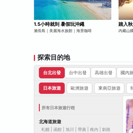
1.5小時就到 暑假玩沖繩
踏入秋
瀨長島｜美麗海水族館｜海景咖啡
內藏山
探索目的地
台北出發
台中出發
高雄出發
國內
日本旅遊
歐洲旅遊
東南亞旅遊
所有日本旅遊行程
北海道旅遊
札幌 | 函館 | 旭川 | 帶廣 | 稚內 | 釧路