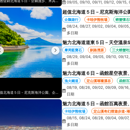
愛戀北海道６日－函館百萬夜景、卡哇伊熊牧場、漁火鐵道、AOAO水族館、藻岩山纜車、三大螃蟹吃到飽(函館/千歲)
09/05, 09/10, 09/11, 09/12, 09/15, 
超值北海道５日－尼克斯海洋公
蹄山名水公園、洞爺星空、花火
企鵝遊行
卡哇伊熊牧場
螃蟹懷石
08/24, 08/27, 09/02, 09/04, 09/05,
多日期
魅力北海道道東５日－天空溫泉S
丹頂鶴、花時計、砂湯體驗、螃
摩周藍寶石
釧路溼原
三大螃蟹吃
08/29, 09/04, 09/05, 09/10, 09/12,
多日期
魅力北海道６日－函館星空夜景
AOAO水族館、藻岩山纜車、三
漁火鐵道
定山溪璀璨溪谷
函館百
08/19, 08/26, 09/02, 09/09, 09/16, 
魅力北海道道東５日－天空溫泉SPA、神秘之湖、天都山流冰館、釧路濕原、丹頂鶴、花時計、砂湯體驗、螃蟹吃到飽
日期
魅力北海道５日－函館百萬夜景
鵝遊行、奇幻燈遊步道、璀璨溪谷
卡哇伊熊牧場
定山溪奇幻燈遊步道-
08/15, 08/24, 08/28, 09/04, 09/07,
多日期