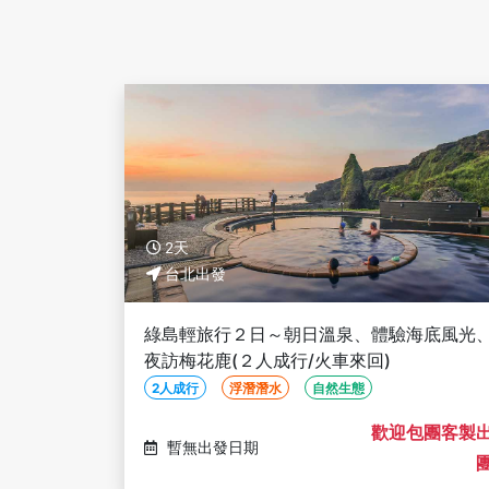
2天
台北出發
綠島輕旅行２日～朝日溫泉、體驗海底風光
夜訪梅花鹿(２人成行/火車來回)
2人成行
浮潛潛水
自然生態
歡迎包團客製
暫無出發日期