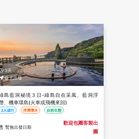
3天
台北出發
綠島藍洞秘境３日-綠島自在采風、藍洞浮
潛、機車環島(火車或飛機來回)
2人成行
浮潛潛水
自然生態
歡迎包團客製出
暫無出發日期
團