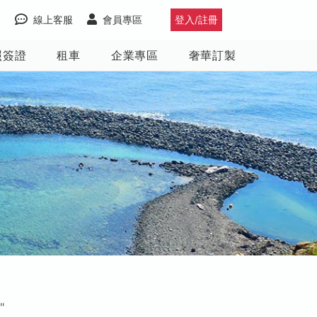
線上客服
會員專區
登入/註冊
照簽證
租車
企業專區
奢華訂製