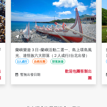
3天
台北出發
浮
蘭嶼樂遊３日-蘭嶼活動二選一、島上環島風
光、達悟族六大部落（２人成行/台北出發）
2人成行
自然生態
部落旅遊
出
歡迎包團客製出
暫無出發日期
團
團