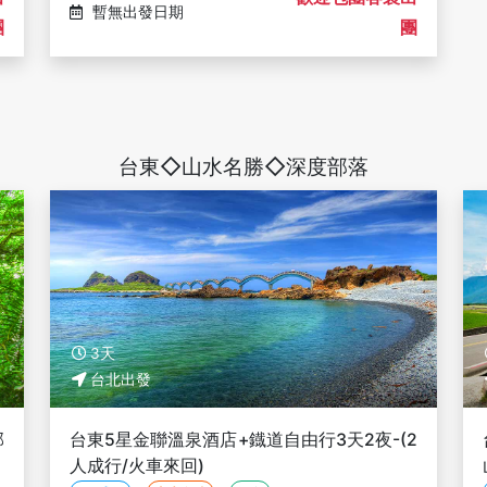
暫無出發日期
團
團
台東◇山水名勝◇深度部落
3天
台北出發
部
台東5星金聯溫泉酒店+鐡道自由行3天2夜-(2
人成行/火車來回)