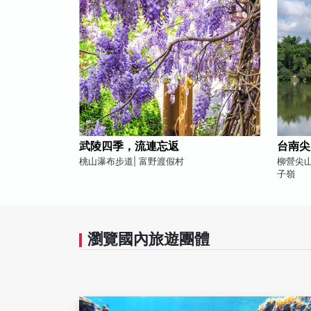
武陵四季，流連忘返
台南尖
桃山瀑布步道| 富野渡假村
柳營尖山
子嶺
瀏覽國內旅遊團體