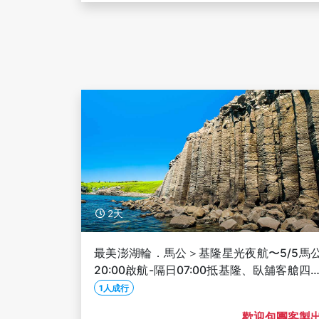
2天
最美澎湖輪．馬公＞基隆星光夜航〜5/5馬
20:00啟航-隔日07:00抵基隆、臥舖客艙四
一室、限量優惠999元船票
1人成行
歡迎包團客製