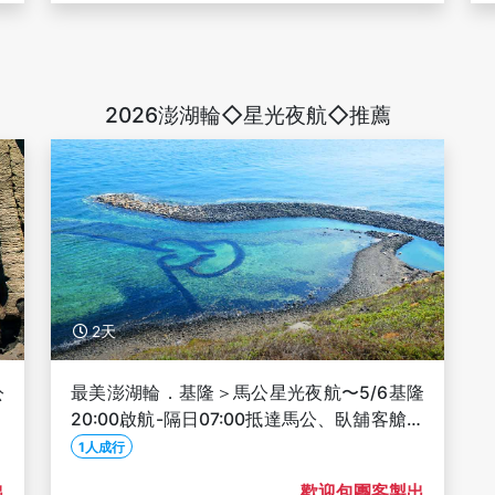
2026澎湖輪◇星光夜航◇推薦
2天
公
最美澎湖輪．基隆＞馬公星光夜航〜5/6基隆
人
20:00啟航-隔日07:00抵達馬公、臥舖客艙四
人一室、限量優惠999元船票
1人成行
出
歡迎包團客製出