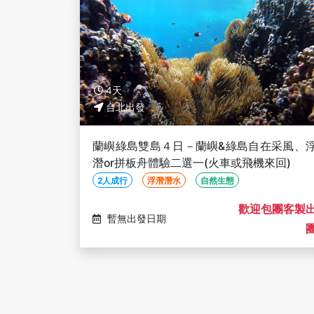
4天
台北出發
蘭嶼綠島雙島４日－蘭嶼&綠島自在采風、
潛or拼板舟體驗二選一(火車或飛機來回)
2人成行
浮潛潛水
自然生態
歡迎包團客製
暫無出發日期