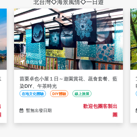
北台灣◇海景風情◇一日遊
1天
台北出發
忘
苗栗卓也小屋１日～遊園賞花、蔬食套餐、藍
染DIY、午茶時光
在地文化體驗
DIY體驗
線上旅展
出
歡迎包團客製出
暫無出發日期
團
團