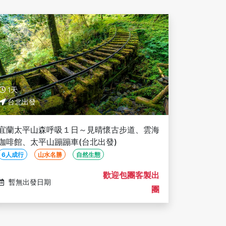
1天
台北出發
宜蘭太平山森呼吸１日～見晴懷古步道、雲海
咖啡館、太平山蹦蹦車(台北出發)
6人成行
山水名勝
自然生態
歡迎包團客製出
暫無出發日期
團