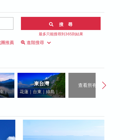
搜 尋
最多只能搜尋到365則結果
成團推薦
進階搜尋
東台灣
查看所有地區
南｜高
花蓮｜台東｜綠島｜蘭
琉球
嶼