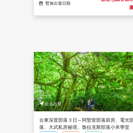
暫無出發日期
3天
台北出發
台東深度部落３日～阿塱壹部落廚房、電光
落、大武私房秘境、魯拉克斯部落小米學堂