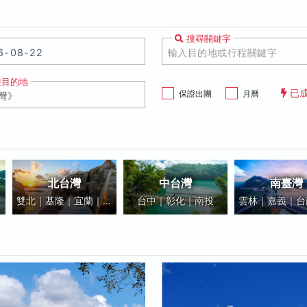
搜尋關鍵字
遊目的地
已
保證出團
月曆
北台灣
中台灣
南臺灣
雙北｜基隆｜宜蘭｜桃
台中｜彰化｜南投
雲林｜嘉義｜台
園｜新竹｜苗栗
雄｜屏東｜小