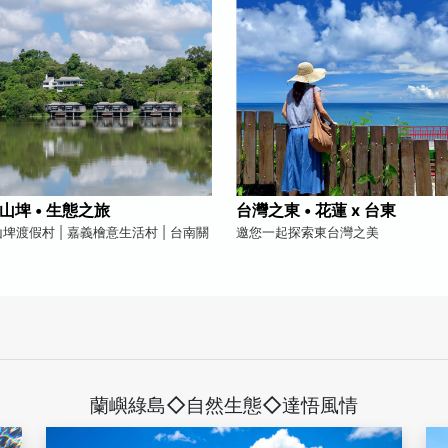
山埤 • 生態之旅
台灣之東 • 花蓮 x 台東
埤渡假村 | 嘉義檜意生活村 | 台南關
邀您一起探索東台灣之美
蘭嶼綠島◇自然生態◇達悟風情