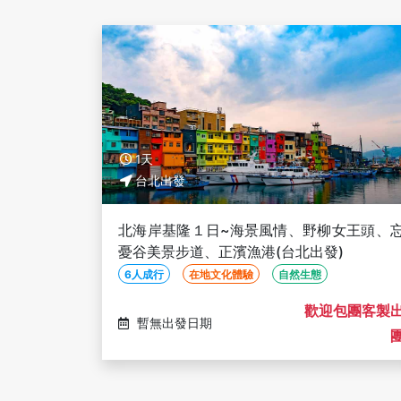
1天
台北出發
北海岸基隆１日~海景風情、野柳女王頭、
憂谷美景步道、正濱漁港(台北出發)
6人成行
在地文化體驗
自然生態
歡迎包團客製
暫無出發日期