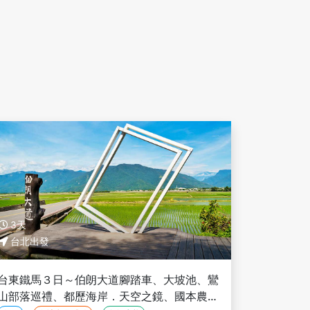
3天
台北出發
台東鐵馬３日～伯朗大道腳踏車、大坡池、鸞
山部落巡禮、都歷海岸．天空之鏡、國本農場