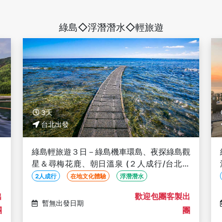
綠島◇浮潛潛水◇輕旅遊
3天
台北出發
、
綠島輕旅遊３日－綠島機車環島、夜探綠島觀
星＆尋梅花鹿、朝日溫泉 (２人成行/台北出
發)
2人成行
在地文化體驗
浮潛潛水
出
歡迎包團客製出
暫無出發日期
團
團