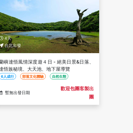
4天
台北出發
蘭嶼達悟風情深度遊４日 - 絕美日景&日落、
達悟族秘境、大天池、地下屋導覽
6人成行
部落文化體驗
自然生態
歡迎包團客製出
暫無出發日期
團