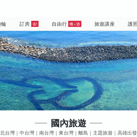
遊輪
訂房
自由行
旅遊講座
護
省!
機+酒
國內旅遊
北台灣｜中台灣｜南台灣｜東台灣｜離島｜主題旅遊｜高雄出發