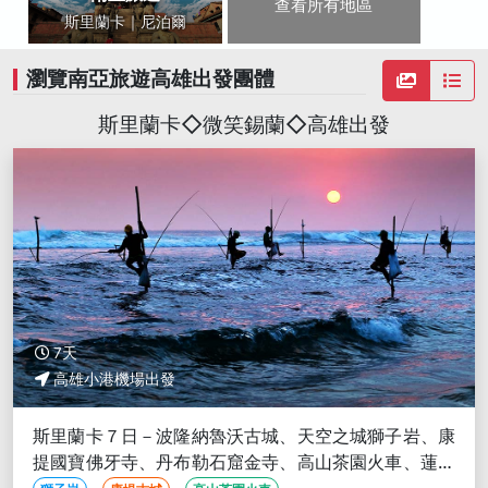
查看所有地區
斯里蘭卡｜尼泊爾
瀏覽南亞旅遊高雄出發團體
斯里蘭卡◇微笑錫蘭◇高雄出發
7天
高雄小港機場出發
斯里蘭卡７日－波隆納魯沃古城、天空之城獅子岩、康
提國寶佛牙寺、丹布勒石窟金寺、高山茶園火車、蓮花