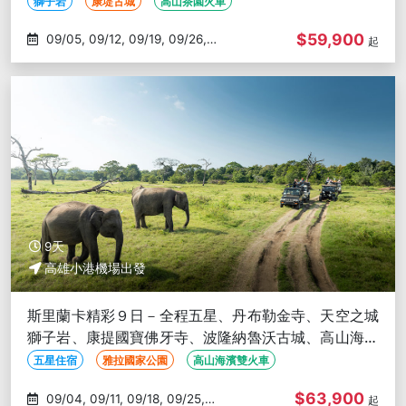
塔旋轉餐廳-高雄出發
獅子岩
康堤古城
高山茶園火車
$59,900
09/05, 09/12, 09/19, 09/26,
起
10/03
9天
高雄小港機場出發
斯里蘭卡精彩９日－全程五星、丹布勒金寺、天空之城
獅子岩、康提國寶佛牙寺、波隆納魯沃古城、高山海濱
雙火車-高雄出發
五星住宿
雅拉國家公園
高山海濱雙火車
$63,900
09/04, 09/11, 09/18, 09/25,
起