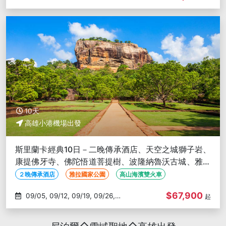
10/02
10天
高雄小港機場出發
斯里蘭卡經典10日－二晚傳承酒店、天空之城獅子岩、
康提佛牙寺、佛陀悟道菩提樹、波隆納魯沃古城、雅拉
國家公園-高雄出發
２晚傳承酒店
雅拉國家公園
高山海濱雙火車
$67,900
09/05, 09/12, 09/19, 09/26,
起
10/03