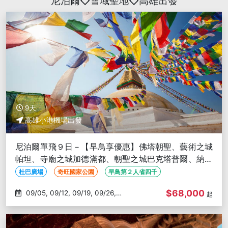
尼泊爾◇雪域聖地◇高雄出發
9天
高雄小港機場出發
尼泊爾單飛９日－【早鳥享優惠】佛塔朝聖、藝術之城
帕坦、寺廟之城加德滿都、朝聖之城巴克塔普爾、納加
闊特日出、奇旺國家公園
杜巴廣場
奇旺國家公園
早鳥第２人省四千
$68,000
09/05, 09/12, 09/19, 09/26,
起
10/03