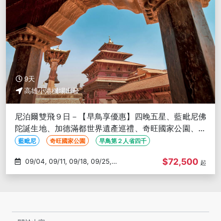
9天
高雄小港機場出發
尼泊爾雙飛９日－【早鳥享優惠】四晚五星、藍毗尼佛
陀誕生地、加德滿都世界遺產巡禮、奇旺國家公園、小
瑞士波卡拉、納加闊特日出
藍毗尼
奇旺國家公園
早鳥第２人省四千
$72,500
09/04, 09/11, 09/18, 09/25,
起
10/02