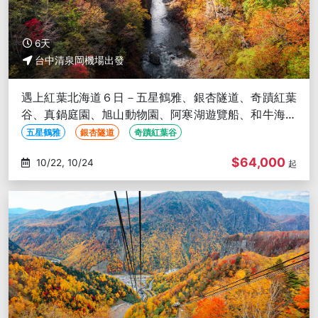
6天
台中清泉岡機場出發
遇上紅葉北海道６日－五星鶴雅、銀杏隧道、奇蹟紅葉
谷、真鍋庭園、旭山動物園、阿寒湖遊覽船、和牛海鮮
螃蟹吃到飽-台中出發
五星鶴雅
銀杏隧道
奇蹟紅葉谷
$64,000
10/22, 10/24
起