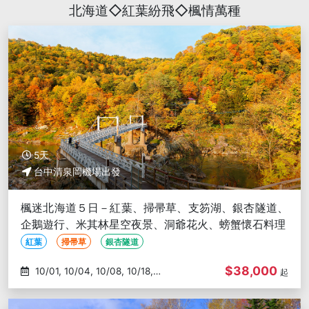
北海道◇紅葉紛飛◇楓情萬種
5天
台中清泉岡機場出發
楓迷北海道５日－紅葉、掃帚草、支笏湖、銀杏隧道、
企鵝遊行、米其林星空夜景、洞爺花火、螃蟹懷石料理
紅葉
掃帚草
銀杏隧道
$38,000
10/01, 10/04, 10/08, 10/18,
起
10/20