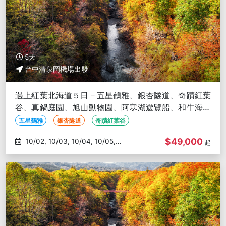
5天
台中清泉岡機場出發
遇上紅葉北海道５日－五星鶴雅、銀杏隧道、奇蹟紅葉
谷、真鍋庭園、旭山動物園、阿寒湖遊覽船、和牛海鮮
螃蟹吃到飽-台中出發
五星鶴雅
銀杏隧道
奇蹟紅葉谷
$49,000
10/02, 10/03, 10/04, 10/05,
起
10/06