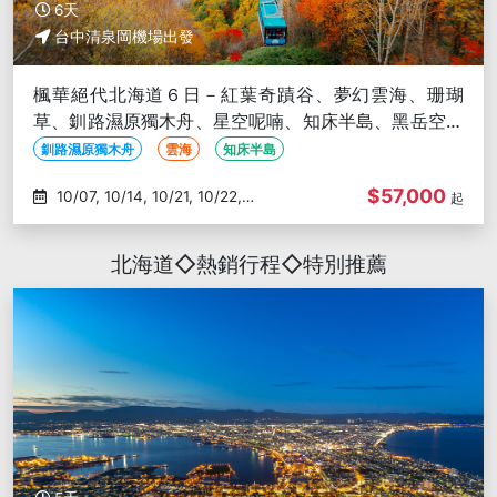
6天
台中清泉岡機場出發
楓華絕代北海道６日－紅葉奇蹟谷、夢幻雲海、珊瑚
草、釧路濕原獨木舟、星空呢喃、知床半島、黑岳空中
纜車、旭山動物園-台中出發
釧路濕原獨木舟
雲海
知床半島
$57,000
10/07, 10/14, 10/21, 10/22,
起
10/24
北海道◇熱銷行程◇特別推薦