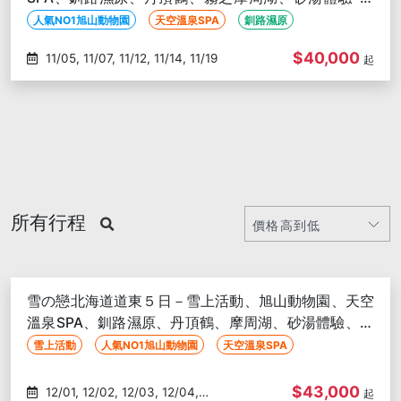
中出發
人氣NO1旭山動物園
天空溫泉SPA
釧路濕原
$40,000
11/05, 11/07, 11/12, 11/14, 11/19
起
所有行程
雪の戀北海道道東５日－雪上活動、旭山動物園、天空
溫泉SPA、釧路濕原、丹頂鶴、摩周湖、砂湯體驗、白
色燈樹節-台中出發
雪上活動
人氣NO1旭山動物園
天空溫泉SPA
$43,000
12/01, 12/02, 12/03, 12/04,
起