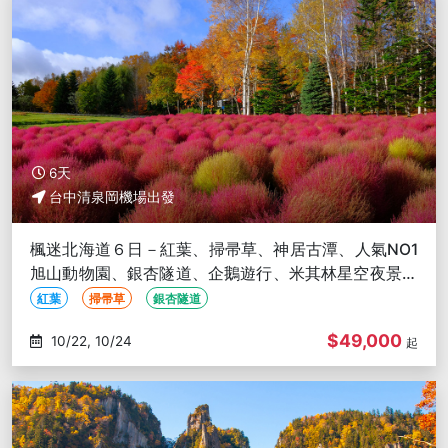
6天
台中清泉岡機場出發
楓迷北海道６日－紅葉、掃帚草、神居古潭、人氣NO1
旭山動物園、銀杏隧道、企鵝遊行、米其林星空夜景、
洞爺花火、螃蟹懷石料理
紅葉
掃帚草
銀杏隧道
$49,000
10/22, 10/24
起