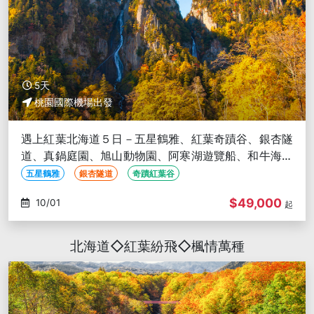
5天
桃園國際機場出發
遇上紅葉北海道５日－五星鶴雅、紅葉奇蹟谷、銀杏隧
道、真鍋庭園、旭山動物園、阿寒湖遊覽船、和牛海鮮
螃蟹吃到飽-北出中回
五星鶴雅
銀杏隧道
奇蹟紅葉谷
$49,000
10/01
起
北海道◇紅葉紛飛◇楓情萬種