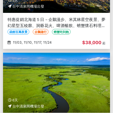
5天
台中清泉岡機場出發
特惠促銷北海道５日－企鵝漫步、米其林星空夜景、夢
幻星型五稜廓、洞爺花火、啤酒暢飲、螃蟹懷石料理、
螃蟹吃到飽-台中出發’
函館百萬夜景
企鵝遊行
螃蟹吃到飽
$38,000
11/03, 11/10, 11/17, 11/24
起
6天
台中清泉岡機場出發