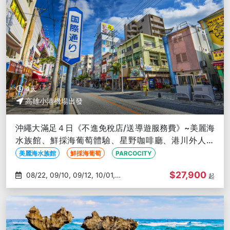
4天
高雄小港機場出發
沖繩大滿足４日《不進免稅店/送導遊服務費》~美麗海
水族館、鮮採海葡萄體驗、星野咖啡廳、港川外人住
宅、燒肉放題-高雄出發
美麗海水族館
鮮採海葡萄
PARCOCITY
$27,900
08/22, 09/10, 09/12, 10/01,
起
10/03