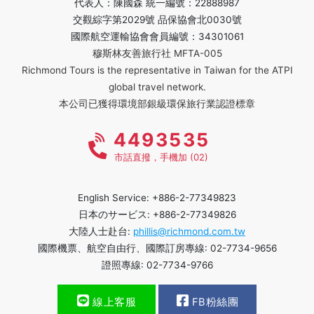
代表人：陳國森 統一編號：22888987
交觀綜字第2029號 品保協會北0030號
國際航空運輸協會會員編號：34301061
穆斯林友善旅行社 MFTA-005
Richmond Tours is the representative in Taiwan for the ATPI
global travel network.
本公司已獲得環境部銀級環保旅行業認證標章
4493535
市話直撥，手機加 (02)
English Service: +886-2-77349823
日本のサービス: +886-2-77349826
大陸人士赴台:
phillis@richmond.com.tw
國際機票、航空自由行、國際訂房專線: 02-7734-9656
證照專線: 02-7734-9766
線上客服
FB粉絲團