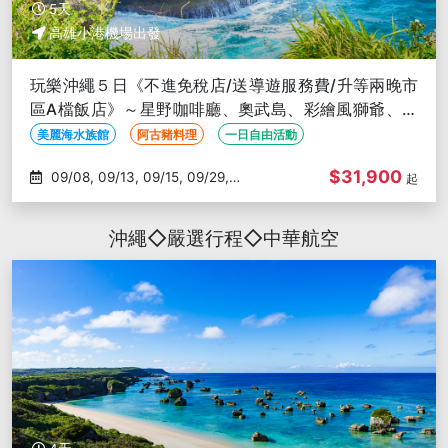
5天
高雄小港機場出發
玩樂沖繩５日《不進免稅店/送導遊服務費/升等兩晚市
區A檔飯店》～星野咖啡廳、奧武島、彩繪風獅爺、美
麗海水族館-高雄出發
美麗海水族館
阿古豬料理
一日自由活動
$31,900
09/08, 09/13, 09/15, 09/29,
起
10/04
沖繩◇嚴選行程◇中華航空