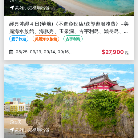
4天
高雄小港機場出發
經典沖繩４日(華航)《不進免稅店/送導遊服務費》~美
麗海水族館、海豚秀、玉泉洞、古宇利島、瀨長島、燒
肉放題-高雄出發
親子旅遊
美麗海水族館
古宇利島
$27,900
08/25, 09/13, 09/14, 09/16,
起
09/21
5天
高雄小港機場出發