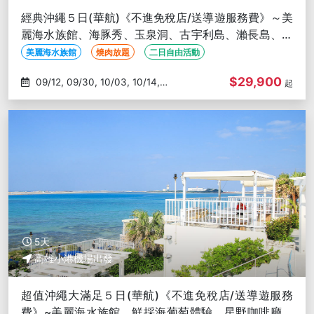
經典沖繩５日(華航)《不進免稅店/送導遊服務費》～美
麗海水族館、海豚秀、玉泉洞、古宇利島、瀨長島、燒
肉放題-高雄出發
美麗海水族館
燒肉放題
二日自由活動
$29,900
09/12, 09/30, 10/03, 10/14,
起
10/28
5天
高雄小港機場出發
超值沖繩大滿足５日(華航)《不進免稅店/送導遊服務
費》~美麗海水族館、鮮採海葡萄體驗、星野咖啡廳、