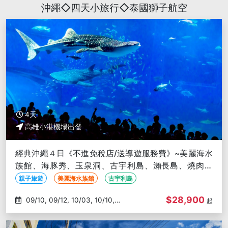
沖繩◇四天小旅行◇泰國獅子航空
4天
高雄小港機場出發
經典沖繩４日《不進免稅店/送導遊服務費》~美麗海水
族館、海豚秀、玉泉洞、古宇利島、瀨長島、燒肉放
題-高雄出發
親子旅遊
美麗海水族館
古宇利島
$28,900
09/10, 09/12, 10/03, 10/10,
起
10/15