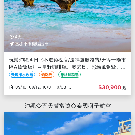
4天
高雄小港機場出發
玩樂沖繩４日《不進免稅店/送導遊服務費/升等一晚市
區A檔飯店》～星野咖啡廳、奧武島、彩繪風獅爺、美
麗海水族館-高雄出發
美麗海水族館
貓咪島
彩繪風獅爺
$30,900
09/10, 09/12, 10/01, 10/03,
起
10/17
沖繩◇五天豐富遊◇泰國獅子航空