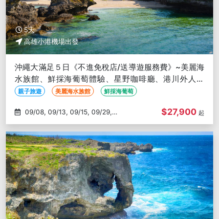
5天
高雄小港機場出發
沖繩大滿足５日《不進免稅店/送導遊服務費》~美麗海
水族館、鮮採海葡萄體驗、星野咖啡廳、港川外人住
宅、燒肉放題-高雄出發
親子旅遊
美麗海水族館
鮮採海葡萄
$27,900
09/08, 09/13, 09/15, 09/29,
起
10/04