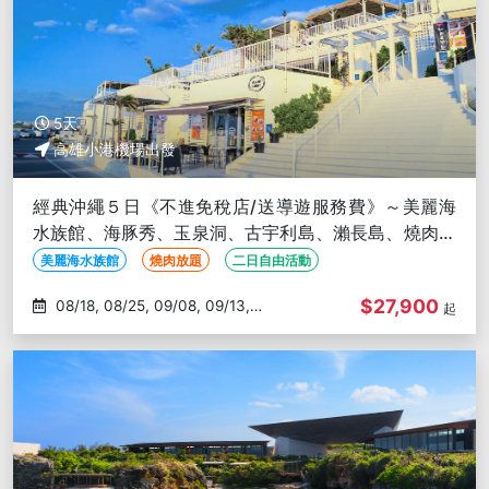
5天
高雄小港機場出發
經典沖繩５日《不進免稅店/送導遊服務費》～美麗海
水族館、海豚秀、玉泉洞、古宇利島、瀨長島、燒肉放
題-高雄出發
美麗海水族館
燒肉放題
二日自由活動
$27,900
08/18, 08/25, 09/08, 09/13,
起
09/15