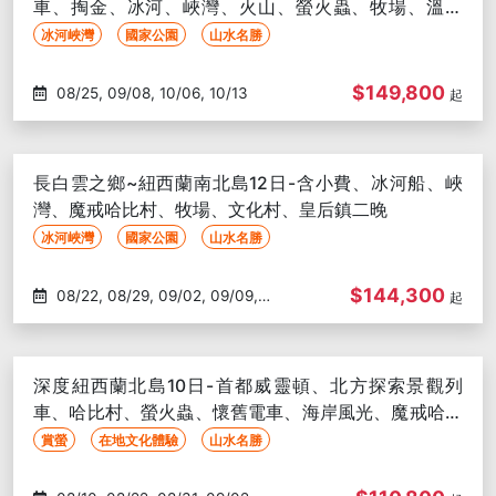
車、掏金、冰河、峽灣、火山、螢火蟲、牧場、溫泉
03/12, 03/15, 03/24
浴、皇后鎮兩晚
冰河峽灣
國家公園
山水名勝
$149,800
08/25, 09/08, 10/06, 10/13
起
長白雲之鄉~紐西蘭南北島12日-含小費、冰河船、峽
灣、魔戒哈比村、牧場、文化村、皇后鎮二晚
冰河峽灣
國家公園
山水名勝
$144,300
08/22, 08/29, 09/02, 09/09,
起
09/23, 10/14, 10/21, 10/24, 11/02,
11/05, 11/09, 11/21, 11/26, 12/02,
12/12, 12/17, 12/21, 12/26, 12/30,
深度紐西蘭北島10日-首都威靈頓、北方探索景觀列
01/04, 01/13, 01/16, 02/11, 02/17,
車、哈比村、螢火蟲、懷舊電車、海岸風光、魔戒哈比
02/27, 03/03, 03/11, 03/20,
人午餐
賞螢
在地文化體驗
山水名勝
03/22, 03/25