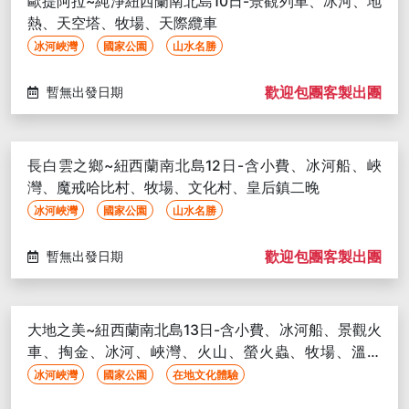
歐提阿拉~純淨紐西蘭南北島10日-景觀列車、冰河、地
熱、天空塔、牧場、天際纜車
冰河峽灣
國家公園
山水名勝
歡迎包團客製出團
暫無出發日期
長白雲之鄉~紐西蘭南北島12日-含小費、冰河船、峽
灣、魔戒哈比村、牧場、文化村、皇后鎮二晚
冰河峽灣
國家公園
山水名勝
歡迎包團客製出團
暫無出發日期
大地之美~紐西蘭南北島13日-含小費、冰河船、景觀火
車、掏金、冰河、峽灣、火山、螢火蟲、牧場、溫泉
浴、皇后鎮兩晚
冰河峽灣
國家公園
在地文化體驗