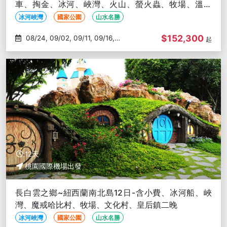
車、掏金、冰河、峽灣、火山、螢火蟲、牧場、溫泉
浴、皇后鎮兩晚
冰河峽灣
國家公園
山水名勝
$152,300
08/24, 09/02, 09/11, 09/16,
起
09/25
12天
桃園國際機場出發
長白雲之鄉~紐西蘭南北島12日-含小費、冰河船、峽
灣、魔戒哈比村、牧場、文化村、皇后鎮二晚
冰河峽灣
國家公園
山水名勝