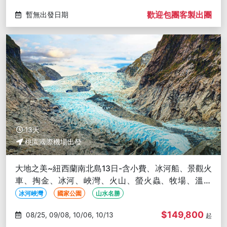
歡迎包團客製出團
暫無出發日期
13天
桃園國際機場出發
大地之美~紐西蘭南北島13日-含小費、冰河船、景觀火
車、掏金、冰河、峽灣、火山、螢火蟲、牧場、溫泉
浴、皇后鎮兩晚
冰河峽灣
國家公園
山水名勝
$149,800
08/25, 09/08, 10/06, 10/13
起