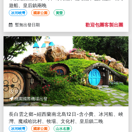
遊船、皇后鎮兩晚
冰河峽灣
國家公園
賞螢
歡迎包團客製出團
暫無出發日期
12天
桃園國際機場出發
長白雲之鄉~紐西蘭南北島12日-含小費、冰河船、峽
灣、魔戒哈比村、牧場、文化村、皇后鎮二晚
冰河峽灣
國家公園
山水名勝