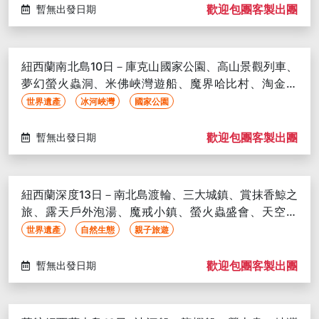
歡迎包團客製出團
暫無出發日期
紐西蘭南北島10日－庫克山國家公園、高山景觀列車、
夢幻螢火蟲洞、米佛峽灣遊船、魔界哈比村、淘金之
旅、毛利歌舞表演
世界遺產
冰河峽灣
國家公園
歡迎包團客製出團
暫無出發日期
紐西蘭深度13日－南北島渡輪、三大城鎮、賞抹香鯨之
旅、露天戶外泡湯、魔戒小鎮、螢火蟲盛會、天空之
城、毛利歌舞秀
世界遺產
自然生態
親子旅遊
歡迎包團客製出團
暫無出發日期