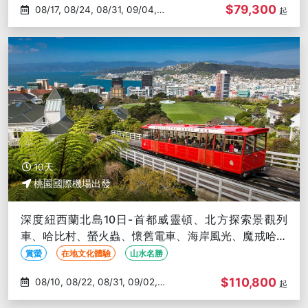
$79,300
08/17, 08/24, 08/31, 09/04,
起
09/11
10天
桃園國際機場出發
深度紐西蘭北島10日-首都威靈頓、北方探索景觀列
車、哈比村、螢火蟲、懷舊電車、海岸風光、魔戒哈比
人午餐
賞螢
在地文化體驗
山水名勝
$110,800
08/10, 08/22, 08/31, 09/02,
起
09/09