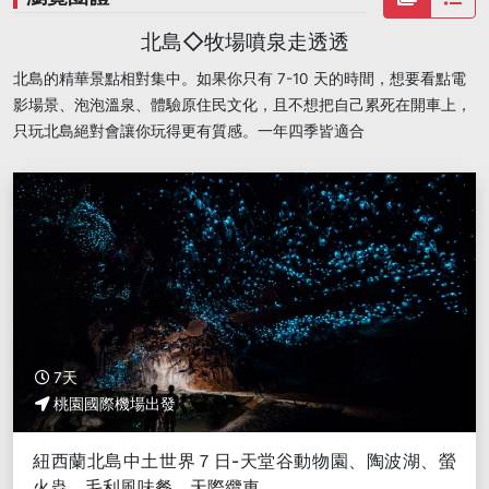
北島◇牧場噴泉走透透
北島的精華景點相對集中。如果你只有 7-10 天的時間，想要看點電
影場景、泡泡溫泉、體驗原住民文化，且不想把自己累死在開車上，
只玩北島絕對會讓你玩得更有質感。一年四季皆適合
7天
桃園國際機場出發
紐西蘭北島中土世界７日-天堂谷動物園、陶波湖、螢
火蟲、毛利風味餐、天際纜車