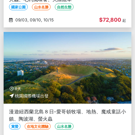
國家公園
山水名勝
自然生態
$72,800
09/03, 09/10, 10/15
起
8天
桃園國際機場出發
漫遊紐西蘭北島８日-愛哥頓牧場、地熱、魔戒童話小
鎮、陶波湖、螢火蟲
賞螢
在地文化體驗
山水名勝