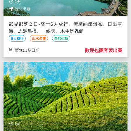
2天
台北出發
武界部落２日-賓士6人成行、摩摩納爾瀑布、日出雲
海、思源吊橋、一線天、木生昆蟲館
6人成行
山水名勝
自然生態
歡迎包團客製出團
暫無出發日期
1天