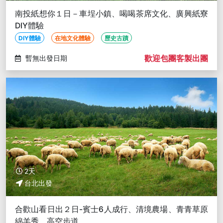
南投紙想你１日－車埕小鎮、喝喝茶席文化、廣興紙寮
DIY體驗
DIY體驗
在地文化體驗
歷史古蹟
歡迎包團客製出團
暫無出發日期
2天
台北出發
合歡山看日出２日-賓士6人成行、清境農場、青青草原
綿羊秀、高空步道