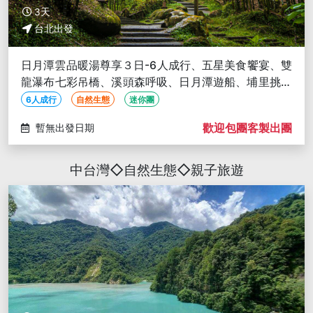
3天
台北出發
日月潭雲品暖湯尊享３日-6人成行、五星美食饗宴、雙
龍瀑布七彩吊橋、溪頭森呼吸、日月潭遊船、埔里挑米
農遊
6人成行
自然生態
迷你團
歡迎包團客製出團
暫無出發日期
中台灣◇自然生態◇親子旅遊