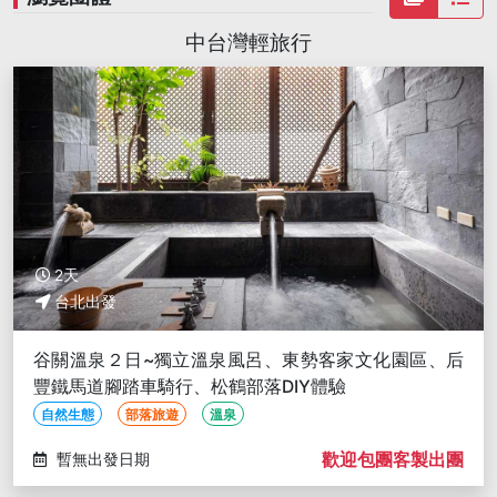
中台灣輕旅行
2天
台北出發
谷關溫泉２日~獨立溫泉風呂、東勢客家文化園區、后
豐鐵馬道腳踏車騎行、松鶴部落DIY體驗
自然生態
部落旅遊
溫泉
歡迎包團客製出團
暫無出發日期