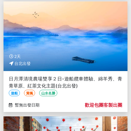
2天
台北出發
日月潭清境農場雙享２日-遊船纜車體驗、綿羊秀、青
青草原、紅茶文化主題(台北出發)
遊船
賞楓
山水名勝
歡迎包團客製出團
暫無出發日期