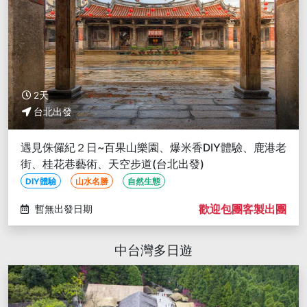
2天
台北出發
遇見侏儸紀２日~百果山樂園、爆米香DIY體驗、鹿港老
街、桂花巷藝術、天空步道(台北出發)
DIY體驗
山水名勝
自然生態
歡迎包團客製出團
暫無出發日期
中台灣多日遊