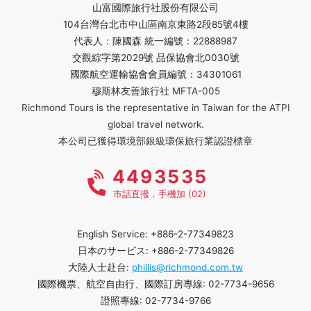
山富國際旅行社股份有限公司
104台灣台北市中山區南京東路2段85號4樓
代表人：陳國森 統一編號：22888987
交觀綜字第2029號 品保協會北0030號
國際航空運輸協會會員編號：34301061
穆斯林友善旅行社 MFTA-005
Richmond Tours is the representative in Taiwan for the ATPI
global travel network.
本公司已獲得環境部銀級環保旅行業認證標章
4493535
市話直撥，手機加 (02)
English Service: +886-2-77349823
日本のサービス: +886-2-77349826
大陸人士赴台:
phillis@richmond.com.tw
國際機票、航空自由行、國際訂房專線: 02-7734-9656
證照專線: 02-7734-9766