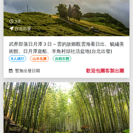
3天
台北出發
武界部落日月潭３日～雲的故鄉觀雲海看日出、毓繡美
術館、日月潭遊船、羊角村頭社活盆地(台北出發)
6人成行
山水名勝
自然生態
歡迎包團客製出團
暫無出發日期