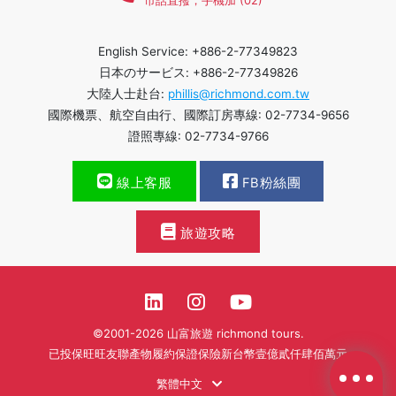
市話直撥，手機加 (02)
English Service: +886-2-77349823
日本のサービス: +886-2-77349826
大陸人士赴台:
phillis@richmond.com.tw
國際機票、航空自由行、國際訂房專線: 02-7734-9656
證照專線: 02-7734-9766
線上客服
FB粉絲團
旅遊攻略
©2001-2026 山富旅遊 richmond tours.
已投保旺旺友聯產物履約保證保險新台幣壹億貳仟肆佰萬元
繁體中文