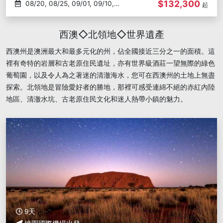
$132,300
08/20, 08/25, 09/01, 09/10,
起
09/15
西澳◇北領地◇世界遺產
西澳州是澳洲最大和最多元化的州，佔全國接近三分之一的面積。這
裡有奇特的岩層和古老原住民遺址，亦有世界級酒莊一望無際的綠色
葡萄園，以及令人為之著迷的清澈海水，您可在西澳州的土地上無盡
探索。北領地是冒險愛好者的勝地，那裡可感受連綿不絕的赤紅內陸
地區、清澈水坑、古老原住民文化和迷人熱帶小鎮的魅力。
9天