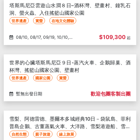
塔斯馬尼亞雲遊山水澗８日–酒杯灣、壁畫村、鐘乳石
洞、螢火蟲、入住搖籃山國家公園
世界遺產
賞螢
在地文化體驗
$109,300
08/10, 08/17, 09/19, 10/10,
起
10/17, 10/24
世界的心臟塔斯馬尼亞９日-蒸汽火車、企鵝歸巢、酒
杯灣、搖籃山國家公園、壁畫村
世界遺產
國家公園
賞螢
歡迎包團客製出團
暫無出發日期
雪梨、阿德雷德、墨爾本多城經典10日－袋鼠島、菲利
普島企鵝、古董蒸氣火車、大洋路、雪梨港遊船、雪梨
歌劇院
自然生態
親子旅遊
線上旅展