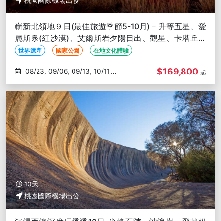
桃園國際機場出發
嶄新北領地９日(最佳旅遊季節5-10月)－升等五星、愛
麗斯泉(紅沙漠)、艾爾斯岩夕陽日出、觀星、卡塔丘塔
⽯群、帝王谷
世界遺產
國家公園
在地文化體驗
$169,800
08/23, 09/06, 09/13, 10/11,
起
10/25
10天
桃園國際機場出發