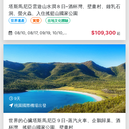
塔斯馬尼亞雲遊山水澗８日–酒杯灣、壁畫村、鐘乳石
洞、螢火蟲、入住搖籃山國家公園
世界遺產
賞螢
在地文化體驗
$109,300
08/10, 08/17, 09/19, 10/10,
起
10/17
9天
桃園國際機場出發
世界的心臟塔斯馬尼亞９日-蒸汽火車、企鵝歸巢、酒
杯灣、搖籃山國家公園、壁畫村