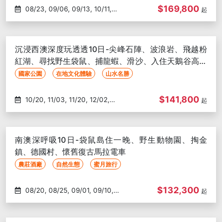
$169,800
08/23, 09/06, 09/13, 10/11,
起
10/25
沉浸西澳深度玩透透10日-尖峰石陣、波浪岩、飛越粉
紅湖、尋找野生袋鼠、捕龍蝦、滑沙、入住天鵝谷高球
度假村
國家公園
在地文化體驗
山水名勝
$141,800
10/20, 11/03, 11/20, 12/02,
起
01/06, 01/20, 02/16, 03/02
南澳深呼吸10日-袋鼠島住一晚、野生動物園、掏金
鎮、德國村、懷舊復古馬拉電車
農莊酒廠
自然生態
蜜月旅行
$132,300
08/20, 08/25, 09/01, 09/10,
起
09/15, 09/24, 09/29, 10/01,
10/13, 10/23