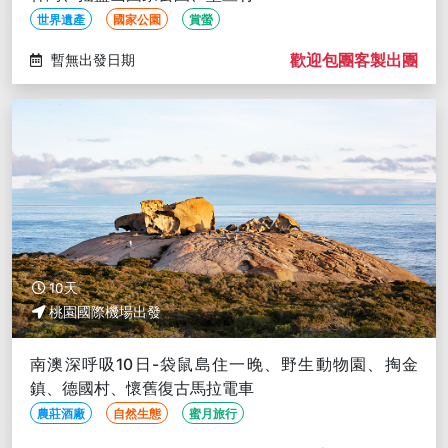
世界遺產
國家公園
賞螢
歡迎包團客製出團
暫無出發日期
10天
桃園國際機場出發
南澳深呼吸10日-袋鼠島住一晚、野生動物園、掏金
鎮、德國村、懷舊復古馬拉電車
農莊酒廠
自然生態
蜜月旅行