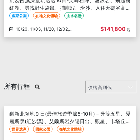
沉浸西澳深度玩透透10日-尖峰石陣、波浪岩、飛越粉
紅湖、尋找野生袋鼠、捕龍蝦、滑沙、入住天鵝谷高球
度假村
國家公園
在地文化體驗
山水名勝
$141,800
10/20, 11/03, 11/20, 12/02,
起
01/06
所有行程
嶄新北領地９日(最佳旅遊季節5-10月)－升等五星、愛
麗斯泉(紅沙漠)、艾爾斯岩夕陽日出、觀星、卡塔丘塔
⽯群、帝王谷
世界遺產
國家公園
在地文化體驗