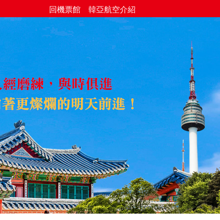
回機票館
韓亞航空介紹