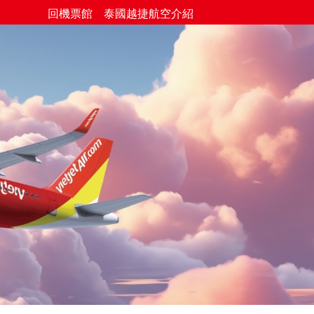
回機票館
泰國越捷航空介紹