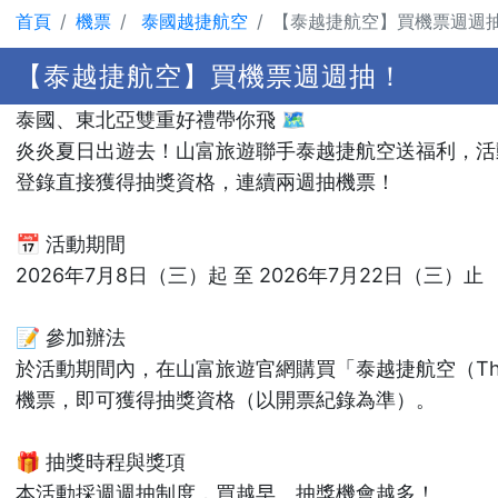
首頁
機票
泰國越捷航空
【泰越捷航空】買機票週週
【泰越捷航空】買機票週週抽！
泰國、東北亞雙重好禮帶你飛 🗺️
炎炎夏日出遊去！山富旅遊聯手泰越捷航空送福利，活
登錄直接獲得抽獎資格，連續兩週抽機票！
📅 活動期間
2026年7月8日（三）起 至 2026年7月22日（三）止
📝 參加辦法
於活動期間內，在山富旅遊官網購買「泰越捷航空（Thai Vi
機票，即可獲得抽獎資格（以開票紀錄為準）。
🎁 抽獎時程與獎項
本活動採週週抽制度，買越早、抽獎機會越多！