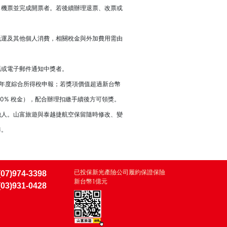
」機票並完成開票者。若後續辦理退票、改票或
托運及其他個人消費，相關稅金與外加費用需由
話或電子郵件通知中獎者。
人年度綜合所得稅申報；若獎項價值超過新台幣
 20% 稅金），配合辦理扣繳手續後方可領獎。
他人。山富旅遊與泰越捷航空保留隨時修改、變
準。
已投保新光產險公司履約保證保險
(07)974-3398
新台幣1億元
(03)931-0428