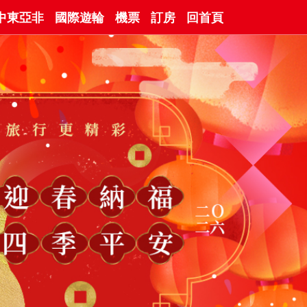
中東亞非
國際遊輪
機票
訂房
回首頁