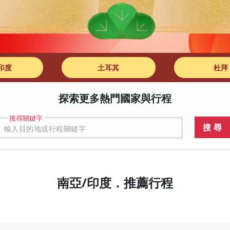
印度
土耳其
杜拜
南亞/印度．推薦行程