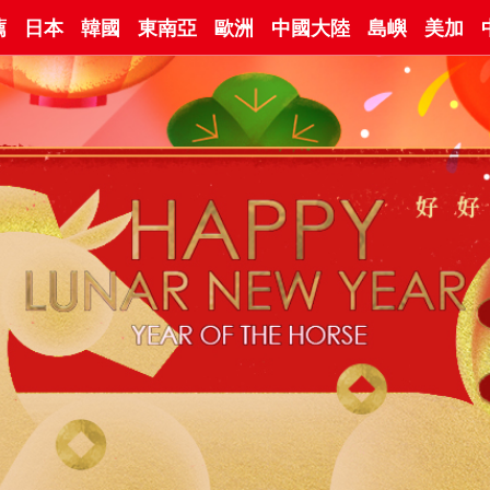
薦
日本
韓國
東南亞
歐洲
中國大陸
島嶼
美加