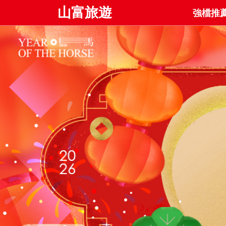
山富旅遊
強檔推