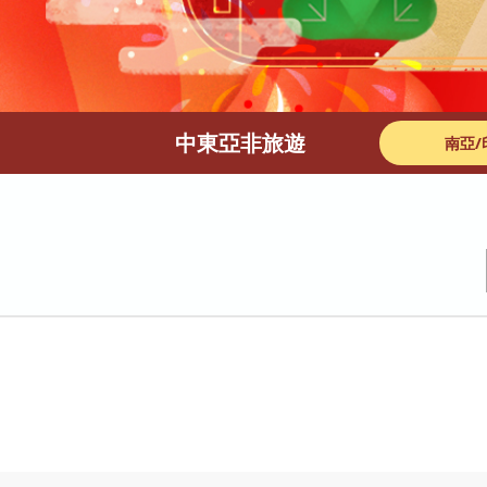
中東亞非旅遊
南亞/