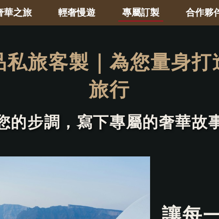
奢華之旅
輕奢慢遊
專屬訂製
合作夥
品私旅客製｜
為您量身打
旅行
您的步調，
寫下專屬的奢華故
讓每