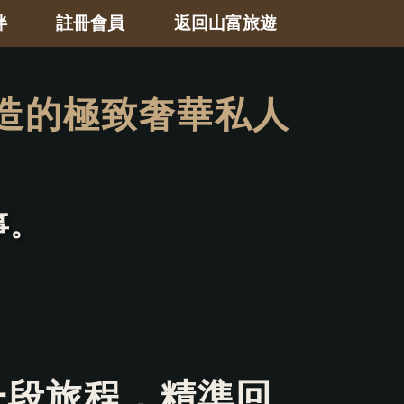
伴
註冊會員
返回山富旅遊
造的極致奢華私人
事。
一段旅程，精準回