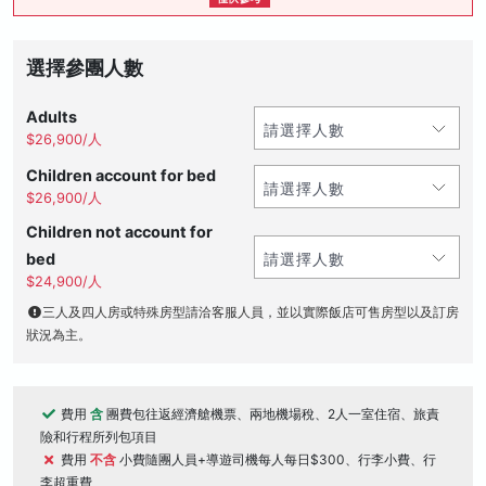
選擇參團人數
Adults
$26,900/人
Children account for bed
$26,900/人
Children not account for
bed
$24,900/人
三人及四人房或特殊房型請洽客服人員，並以實際飯店可售房型以及訂房
狀況為主。
費用
含
團費包往返經濟艙機票、兩地機場稅、2人一室住宿、旅責
險和行程所列包項目
費用
不含
小費隨團人員+導遊司機每人每日$300、行李小費、行
李超重費