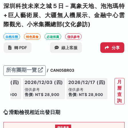
深圳科技未來之城５日－萬象天地、泡泡瑪特
+巨人藝術展、大疆無人機展示、金融中心雲
際觀光、小米集團總部(文化參訪)
自然生態
特色美食
必遊推薦
僅供參考
轉 PDF
線上客服
分享
所有團期一覽
/
CAN05BR03
月
1/19 (四)
2026/12/03 (四)
2026/12/17 (四)
曆
僅供參考
僅供參考
查
 28,900
售價: NT$ 28,900
售價: NT$ 28,900
詢
滑動檢視相近出發日期
僅供參考