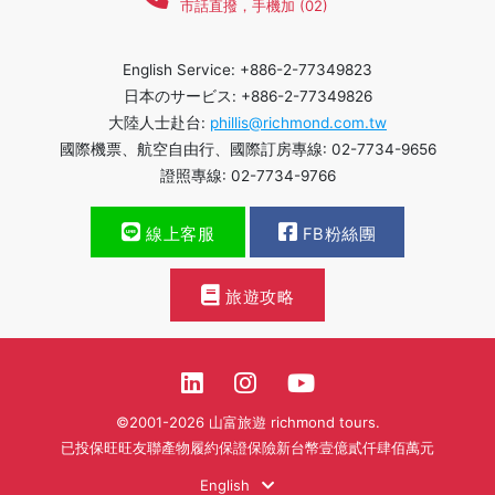
市話直撥，手機加 (02)
English Service: +886-2-77349823
日本のサービス: +886-2-77349826
大陸人士赴台:
phillis@richmond.com.tw
國際機票、航空自由行、國際訂房專線: 02-7734-9656
證照專線: 02-7734-9766
線上客服
FB粉絲團
旅遊攻略
©2001-2026 山富旅遊 richmond tours.
已投保旺旺友聯產物履約保證保險新台幣壹億貳仟肆佰萬元
English