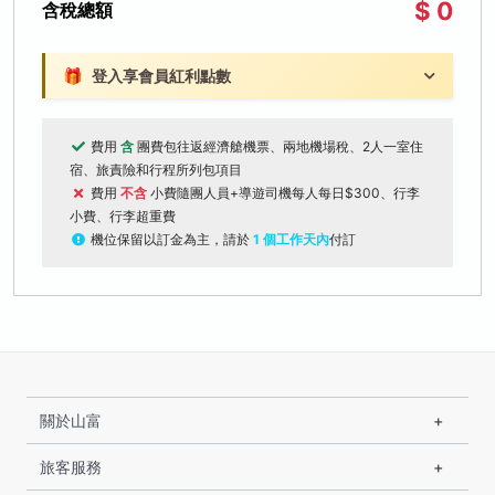
$ 0
含稅總額
🎁
登入享會員紅利點數
費用
含
團費包往返經濟艙機票、兩地機場稅、2人一室住
宿、旅責險和行程所列包項目
費用
不含
小費隨團人員+導遊司機每人每日$300、行李
小費、行李超重費
機位保留以訂金為主，請於
1 個工作天內
付訂
關於山富
旅客服務