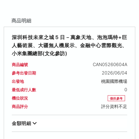
商品明細
深圳科技未來之城５日－萬象天地、泡泡瑪特+巨
人藝術展、大疆無人機展示、金融中心雲際觀光、
小米集團總部(文化參訪)
CAN05260604A
商品編號
2026/06/04
參考出發日期
桃園國際機場
出發地
0
最低成行人數
機位狀況
僅供參考
評分資料不足
商品評分
金額明細