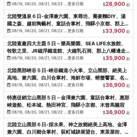
28,900
街、下呂溫泉
08/19, 08/20, 08/21, 08/22 ...更多日期
$
起
北陸雙溫泉６日-金澤兼六園、東尋坊、蕎麥麵DIY、湯
國之森、越前陶藝村、童話合掌村、飛驒小京都、郡上八
33,900
幡
08/19, 08/20, 08/21, 08/22 ...更多日期
$
起
北陸童趣四大主題５日－樂高樂園、SEA LIFE水族館、
牧歌之里、JR磁浮鐵道館、大鐘乳石洞、郡上八幡邊走
35,900
邊吃
08/19, 08/20, 08/21, 08/22 ...更多日期
$
起
北陸黑部峽谷５日-峽谷鐵道小火車、立山黑部、絕美上
高地、兼六園、白川合掌村、海鮮市場、螃蟹饗宴、名湯
36,900
雙溫泉
08/19, 08/20, 08/21, 08/22 ...更多日期
$
起
特惠促銷立山黑部５日－金澤兼六園、童話合掌村、惠那
峽遊船、松本城、熱田神宮、飛驒小京都、木曾馬籠宿
36,900
08/19, 08/20, 08/21, 08/22 ...更多日期
$
起
北陸立山黑部６日-採水果、神之故鄉絕美上高地、金澤
兼六園、白川鄉合掌村、荻町城跡展望台、東茶屋街、名