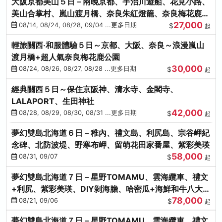
大阪京都美山５日－兩晚京都、宇治川遊船、花見小路、
美山合掌村、嵐山渡月橋、奈良朱紅燈籠、奈良梅花鹿、
27,000
流水瀑布電扶梯
08/14, 08/24, 08/28, 09/04 ...更多日期
$
起
輕旅關西‧和服體驗５日～京都、大阪、奈良～浪漫嵐山
渡月橋+超人氣奈良梅花鹿公園
30,000
08/24, 08/26, 08/27, 08/28 ...更多日期
$
起
經典關西５日～保住京阪神、清水寺、金閣寺、
LALAPORT、生田神社
42,000
08/28, 08/29, 08/30, 08/31 ...更多日期
$
起
夢幻雙島北海道６日－稚內、禮文島、利尻島、宗谷岬紀
念碑、北防波堤、野寒布岬、留萌花田家番屋、紫彩美瑛
58,000
08/31, 09/07
$
起
夢幻雙島北海道７日－星野TOMAMU、雲海纜車、禮文
+利尻、紫彩美瑛、DIY剝海膽、哈密瓜+海鮮和牛八大螃
78,000
蟹吃到飽
08/21, 09/06
$
起
夢幻雙島北海道７日－星野TOMAMU、雲海纜車、禮文