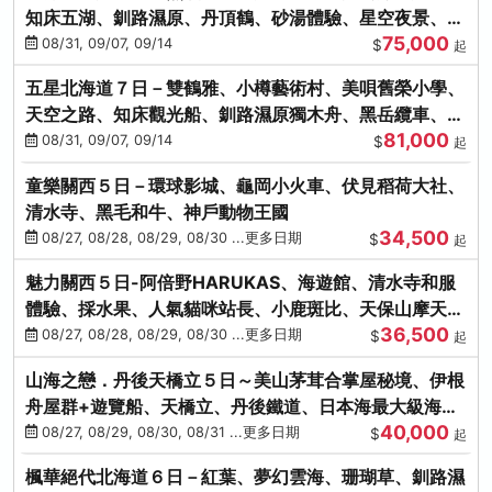
知床五湖、釧路濕原、丹頂鶴、砂湯體驗、星空夜景、洞
75,000
爺花火、螃蟹懷石料理
08/31, 09/07, 09/14
$
起
五星北海道７日－雙鶴雅、小樽藝術村、美唄舊榮小學、
天空之路、知床觀光船、釧路濕原獨木舟、黑岳纜車、流
81,000
冰硝子館DIY玻璃杯
08/31, 09/07, 09/14
$
起
童樂關西５日－環球影城、龜岡小火車、伏見稻荷大社、
清水寺、黑毛和牛、神戶動物王國
34,500
08/27, 08/28, 08/29, 08/30 ...更多日期
$
起
魅力關西５日-阿倍野HARUKAS、海遊館、清水寺和服
體驗、採水果、人氣貓咪站長、小鹿斑比、天保山摩天
36,500
輪、水上巴士
08/27, 08/28, 08/29, 08/30 ...更多日期
$
起
山海之戀．丹後天橋立５日～美山茅茸合掌屋秘境、伊根
舟屋群+遊覽船、天橋立、丹後鐵道、日本海最大級海鮮
40,000
市場
08/27, 08/29, 08/30, 08/31 ...更多日期
$
起
楓華絕代北海道６日－紅葉、夢幻雲海、珊瑚草、釧路濕