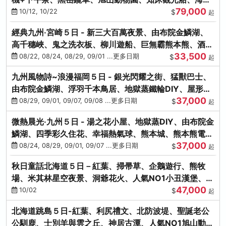
79,000
涮涮鍋(不進免稅店)
10/12, 10/22
$
起
經典九州‧宮崎５日 - 新三大百萬夜景、由布院金鱗湖、
高千穗峽、鬼之洗衣板、柳川遊船、巨無霸熊本熊、酒造
33,500
見學試飲
08/22, 08/24, 08/29, 09/01 ...更多日期
$
起
九州風物詩~浪漫福岡５日 - 銀光閃耀之街、猛獸巴士、
由布院金鱗湖、浮羽千本鳥居、地獄蒸鐵輪DIY、屋形船
37,000
晚宴、鸕鶿捕魚
08/29, 09/01, 09/07, 09/08 ...更多日期
$
起
微熱晨光‧九州５日 - 湯之花小屋、地獄蒸DIY、由布院金
鱗湖、四季彩久住花、幸福熱氣球、熊本城、熊本熊電
37,000
鐵、螃蟹吃到飽
08/24, 08/29, 09/01, 09/07 ...更多日期
$
起
秋日童話北海道５日－紅葉、掃帚草、企鵝遊行、熊牧
場、米其林星空夜景、洞爺花火、人氣NO1小丑漢堡、螃
47,000
蟹放題(千/函)
10/02
$
起
北海道跳島５日-紅葉、利尻禮文、北防波堤、聖誕老公
公馴鹿、士別羊與雲之丘、神居古潭、人氣NO1旭山動物