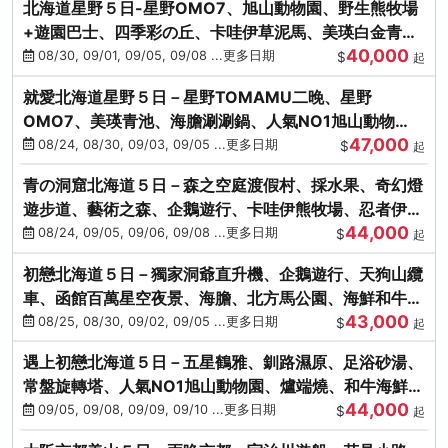
北海道星野５日-星野OMO7、旭山動物園、野生熊牧場
+遊園巴士、四季彩の丘、卡哇伊草泥馬、美瑛白金青
40,000
池、螃蟹吃到飽
08/30, 09/01, 09/05, 09/08 ...更多日期
$
起
就愛北海道星野５日－星野TOMAMU二晚、星野
OMO7、美瑛青池、海膽涮涮鍋、人氣NO1旭山動物
47,000
園、海鮮和牛螃蟹吃到飽
08/24, 08/30, 09/03, 09/05 ...更多日期
$
起
青の洞窟北海道５日－森之空庭渡假村、採水果、奇幻燈
遊步道、藝術之森、企鵝遊行、卡哇伊熊牧場、忍者伊達
44,000
時代村、螃蟹吃到飽
08/24, 09/05, 09/06, 09/08 ...更多日期
$
起
初戀北海道５日－獨家洞爺直升機、企鵝遊行、天狗山纜
車、函館百萬星空夜景、海膽、北方馬公園、海鮮和牛螃
43,000
蟹吃到飽
08/25, 08/30, 09/02, 09/05 ...更多日期
$
起
遇上初戀北海道５日－五星鶴雅、釧路濕原、足浴砂湯、
常盤旋轉塔、人氣NO1旭山動物園、爐端燒、和牛海鮮螃
44,000
蟹吃到飽
09/05, 09/08, 09/09, 09/10 ...更多日期
$
起