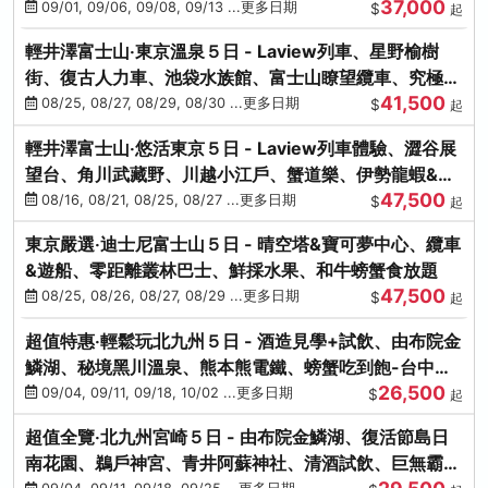
37,000
中出發
09/01, 09/06, 09/08, 09/13 ...更多日期
$
起
輕井澤富士山‧東京溫泉５日 - Laview列車、星野榆樹
街、復古人力車、池袋水族館、富士山瞭望纜車、究極海
41,500
鮮食放題
08/25, 08/27, 08/29, 08/30 ...更多日期
$
起
輕井澤富士山‧悠活東京５日 - Laview列車體驗、澀谷展
望台、角川武藏野、川越小江戶、蟹道樂、伊勢龍蝦&海
47,500
膽生魚片
08/16, 08/21, 08/25, 08/27 ...更多日期
$
起
東京嚴選‧迪士尼富士山５日 - 晴空塔&寶可夢中心、纜車
&遊船、零距離叢林巴士、鮮採水果、和牛螃蟹食放題
47,500
08/25, 08/26, 08/27, 08/29 ...更多日期
$
起
超值特惠‧輕鬆玩北九州５日 - 酒造見學+試飲、由布院金
鱗湖、秘境黑川溫泉、熊本熊電鐵、螃蟹吃到飽-台中出
26,500
發
09/04, 09/11, 09/18, 10/02 ...更多日期
$
起
超值全覽‧北九州宮崎５日 - 由布院金鱗湖、復活節島日
南花園、鵜戶神宮、青井阿蘇神社、清酒試飲、巨無霸熊