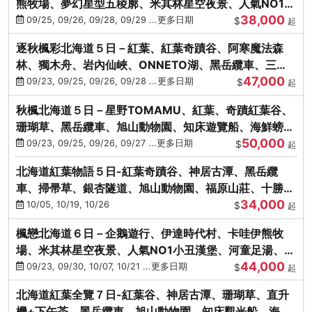
熊牧場、夢幻星型五稜廓、米其林星空夜景、人氣NO1小
38,000
丑漢堡、洞爺花火
09/25, 09/26, 09/28, 09/29 ...更多日期
$
起
逐秋楓彩北海道５日－紅葉、紅葉奇蹟谷、阿寒魔法森
林、獨木舟、岩內仙峽、ONNETO湖、黑岳纜車、三國
47,000
峠、豐平峽、螃蟹溫泉
09/23, 09/25, 09/26, 09/28 ...更多日期
$
起
秋楓北海道５日－星野TOMAMU、紅葉、奇蹟紅葉谷、
珊瑚草、黑岳纜車、旭山動物園、知床遊覽船、海鮮螃蟹
50,000
和牛吃到飽
09/23, 09/25, 09/26, 09/27 ...更多日期
$
起
北海道紅葉物語５日-紅葉奇蹟谷、神居古潭、黑岳纜
車、掃帚草、銀杏隧道、旭山動物園、福原山莊、十勝牧
34,000
場、冰的美術館
10/05, 10/19, 10/26
$
起
楓戀北海道６日－企鵝遊行、伊達時代村、卡哇伊熊牧
場、米其林星空夜景、人氣NO1小丑漢堡、河童足湯、奇
44,000
幻燈遊步道、洞爺花火
09/23, 09/30, 10/07, 10/21 ...更多日期
$
起
北海道紅葉全覽７日-紅葉谷、神居古潭、珊瑚草、直升
機+下午茶、黑岳纜車、旭山動物園、知床觀光船、海膽