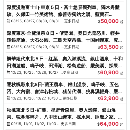
深度漫遊富士山‧東京５日 - 富士急景觀列車、獨木舟體
驗、久保田一竹美術館、修善寺獨鈷之湯、藍寶石
50,000
SAPHIR踴子號
08/25, 08/27, 08/30, 08/31 ...更多日期
$
起
深度東京‧全覽溫泉８日 - 偕樂園、奧日光鬼怒川、輕井
澤銀座通、大石公園、三島天空吊橋、十国峠纜車、究極
63,500
海鮮食べ放題
08/25, 08/27, 08/29, 08/31 ...更多日期
$
起
楓華絕代東北５日－紅葉、奧入瀨溪流、銀山溫泉、十和
田湖遊船、鳴子峽、田澤湖、松島遊船、嚴美溪、採果烤
60,900
牡蠣
10/23, 10/25, 10/26, 10/27 ...更多日期
$
起
逐秋楓彩東北5日-藏王纜車、銀山溫泉、鳴子峽、五色
沼、大內宿、會津若松城、猪苗代湖、猊鼻溪輕舟、嚴美
62,900
溪、松島海灣遊船
10/23, 10/26, 10/27, 10/30 ...更多日期
$
起
秋楓東北５日-紅葉、星野青森屋、奧入瀨溪、銀山溫
泉、猊鼻溪輕舟、八甲田山纜車、採水果、睡魔之家、法
64,900
式料理(不進免稅店)
09/15, 11/01, 11/02, 11/03 ...更多日期
$
起