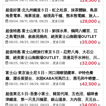
29,500
本熊-台中出發
09/04, 09/11, 09/18, 09/25 ...更多日期
$
起
超值好運‧北九州鐵道５日 - 虹之松原、抹茶體驗、島原
海景電車、海豚巡遊、秘境高千穗、熊本熊電鐵、旅人觀
29,000
光列車-台中出發
09/04, 09/11, 09/18, 09/25 ...更多日期
$
起
超值特惠‧富士山東京５日 - 鮮採水果、鶴岡八幡宮、江
之島電扶梯、敘敘苑燒肉、絕美富士山御殿場OUTLET
35,000
08/25, 08/25, 08/27, 08/29 ...更多日期
$
起
超值特惠‧富士山輕旅行東京５日 - 忍野八海、大石公
園、絕美富士山御殿場OUTLET、浪漫花手水神社、川越
32,000
小江戶
08/25, 08/27, 08/29, 08/30 ...更多日期
$
起
富士山‧東京迪士尼５日 - 河口湖瞭望纜車、IP特色餐
廳、澀谷展望台、水陸KABA河馬巴士、黑毛和牛螃蟹美
42,500
饌、季節採果
08/25, 08/27, 08/29, 08/30 ...更多日期
$
起
超值東北５日-吾妻小富士、豬苗代湖、五色沼、貓咪會
津鐵道、第一只見川橋梁、銀山溫泉、大內宿、天元台高
34,000
原纜車
08/30, 08/31, 09/02, 09/03 ...更多日期
$
起