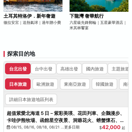
土耳其特洛伊．新年奢遊
下龍灣 奢華航行
徹拉安宮｜送熱氣球｜過年贈小費
六星級先鋒郵輪｜五星豪華酒店｜
米其林饗宴
探索目的地
台北出發
台中出發
高雄出發
國內旅遊
主題旅遊
日本旅遊
歐洲旅遊
東南亞旅遊
韓國旅遊
南亞
詳細日本旅遊地區列表
超值紫愛北海道５日－紫彩美瑛、花田列車、企鵝漫步、
卡哇伊熊牧場、函館星空夜景、洞爺花火、螃蟹懷石、啤
42,000
酒暢飲
08/15, 08/16, 08/18, 08/21 ...更多日期
$
起