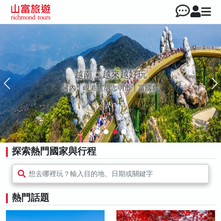
走進浪漫文明，飽覽絕色美景
瑞士｜義大利｜北歐｜西葡 | 東歐 | 荷比盧
探索熱門國家與行程
想去哪裡玩？輸入目的地、日期或關鍵字
熱門話題