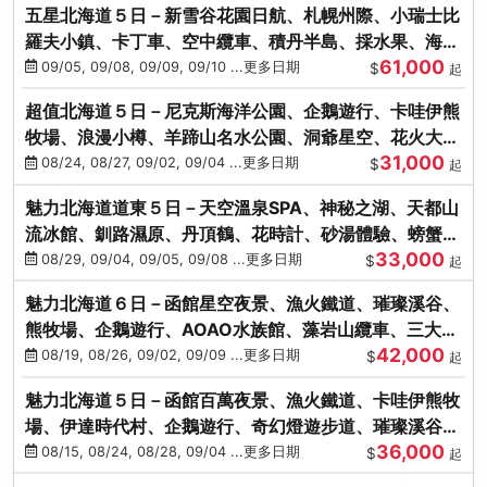
五星北海道５日－新雪谷花園日航、札幌州際、小瑞士比
羅夫小鎮、卡丁車、空中纜車、積丹半島、採水果、海鮮
61,000
和牛螃蟹放題
09/05, 09/08, 09/09, 09/10 ...更多日期
$
起
超值北海道５日－尼克斯海洋公園、企鵝遊行、卡哇伊熊
牧場、浪漫小樽、羊蹄山名水公園、洞爺星空、花火大
31,000
會、螃蟹懷石料理
08/24, 08/27, 09/02, 09/04 ...更多日期
$
起
魅力北海道道東５日－天空溫泉SPA、神秘之湖、天都山
流冰館、釧路濕原、丹頂鶴、花時計、砂湯體驗、螃蟹吃
33,000
到飽
08/29, 09/04, 09/05, 09/08 ...更多日期
$
起
魅力北海道６日－函館星空夜景、漁火鐵道、璀璨溪谷、
熊牧場、企鵝遊行、AOAO水族館、藻岩山纜車、三大螃
42,000
蟹吃到飽
08/19, 08/26, 09/02, 09/09 ...更多日期
$
起
魅力北海道５日－函館百萬夜景、漁火鐵道、卡哇伊熊牧
場、伊達時代村、企鵝遊行、奇幻燈遊步道、璀璨溪谷、
36,000
人氣NO1小丑漢堡
08/15, 08/24, 08/28, 09/04 ...更多日期
$
起