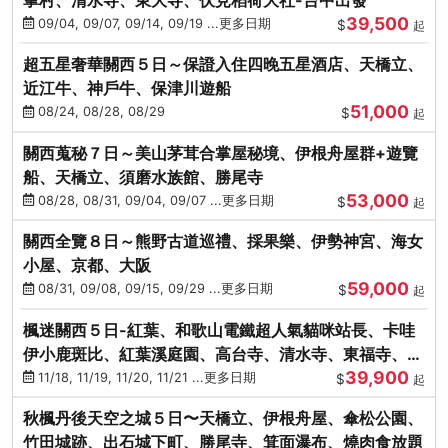
39,500
09/04, 09/07, 09/14, 09/19 ...更多日期
$
起
超五星奢華關西５日～保證入住四晚五星酒店、天橋立、
近江牛、神戶牛、保津川遊船
51,000
08/24, 08/28, 08/29
$
起
關西蒐秘７日～美山茅茸合掌屋秘境、伊根舟屋群+遊覽
船、天橋立、須磨水族館、勝尾寺
53,000
08/28, 08/31, 09/04, 09/07 ...更多日期
$
起
關西全覽８日～熊野古道巡禮、採果樂、伊勢神宮、海女
小屋、京都、大阪
59,000
08/31, 09/08, 09/15, 09/29 ...更多日期
$
起
楓迷關西５日-紅葉、和歌山電鐵超人氣貓咪站長、卡哇
伊小鹿斑比、紅葉溪庭園、高台寺、清水寺、東福寺、伊
39,900
勢龍蝦+和牛
11/18, 11/19, 11/20, 11/21 ...更多日期
$
起
秋楓丹後天空之城５日〜天橋立、伊根舟屋、傘松公園、
竹田城跡、出石城下町、勝尾寺、箕面瀑布、燒肉食放題