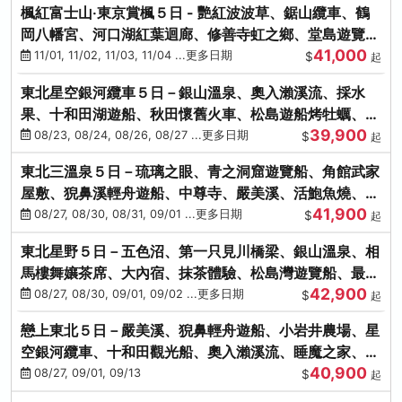
楓紅富士山‧東京賞楓５日 - 艷紅波波草、鋸山纜車、鶴
岡八幡宮、河口湖紅葉迴廊、修善寺虹之鄉、堂島遊覽
41,000
船、熱海梅園
11/01, 11/02, 11/03, 11/04 ...更多日期
$
起
東北星空銀河纜車５日－銀山溫泉、奧入瀨溪流、採水
果、十和田湖遊船、秋田懷舊火車、松島遊船烤牡蠣、嚴
39,900
美溪、螃蟹本家
08/23, 08/24, 08/26, 08/27 ...更多日期
$
起
東北三溫泉５日－琉璃之眼、青之洞窟遊覽船、角館武家
屋敷、猊鼻溪輕舟遊船、中尊寺、嚴美溪、活鮑魚燒、烤
41,900
牡蠣、握壽司體驗
08/27, 08/30, 08/31, 09/01 ...更多日期
$
起
東北星野５日－五色沼、第一只見川橋梁、銀山溫泉、相
馬樓舞孃茶席、大內宿、抹茶體驗、松島灣遊覽船、最上
42,900
川輕舟、螃蟹御膳
08/27, 08/30, 09/01, 09/02 ...更多日期
$
起
戀上東北５日－嚴美溪、猊鼻輕舟遊船、小岩井農場、星
空銀河纜車、十和田觀光船、奧入瀨溪流、睡魔之家、朱
40,900
紅社殿（仙台／青森）
08/27, 09/01, 09/13
$
起