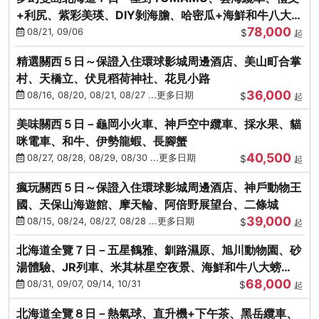
+利尻、紫彩美瑛、DIY剝海膽、哈密瓜+海鮮和牛八大螃
78,000
蟹吃到飽
08/21, 09/06
$
起
精選關西５日～保證入住環球影城周邊酒店、美山町合掌
村、天橋立、伏見稻荷神社、花見小路
36,000
08/16, 08/20, 08/21, 08/27 ...更多日期
$
起
美味關西５日－龜岡小火車、神戶空中纜車、採水果、貓
咪電車、和牛、伊勢龍蝦、長腳蟹
40,500
08/27, 08/28, 08/29, 08/30 ...更多日期
$
起
瘋玩關西５日～保證入住環球影城周邊酒店、神戶動物王
國、天保山海遊館、摩天輪、阿倍野展望台、二條城
39,000
08/15, 08/24, 08/27, 08/28 ...更多日期
$
起
北海道全覽７日－五星鶴雅、釧路濕原、旭川動物園、砂
湯體驗、JR列車、米其林星空夜景、海鮮和牛八大螃
68,000
蟹、卡哇依熊牧場
08/31, 09/07, 09/14, 10/31
$
起
北海道全覽８日－熱氣球、直升機+下午茶、黑岳纜車、