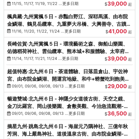
39,000
滿宮、竈門神社
11/15, 11/17, 11/19, 11/22 ...更多日期
$
起
楓典藏‧九州賞楓５日 - 赤豔白野江、深耶馬溪、由布院
金鱗湖、鶴見岳纜車、九重夢大吊橋、大興善寺、古蹟河
41,000
豚+和牛饗宴
11/16, 11/20, 11/22, 11/24 ...更多日期
$
起
長崎佐賀‧九州賞楓５日 - 環境藝術之森、御船山樂園、
佑德稻荷神社、雲仙纜車、熊本城+和服體驗、太宰府天
39,000
滿宮、光明禪寺
11/14, 11/17, 11/21, 11/24 ...更多日期
$
起
超值特惠‧北九州６日 - 茶道體驗、日落皿倉山、宇佐神
宮、由布院金鱗湖、開運宮地嶽、和牛+螃蟹吃到飽美
29,000
饌-台中出發
09/01, 09/06, 09/08, 09/13 ...更多日期
$
起
暢遊雙城‧北九州６日 - 神隱少女道後古街、天空之鏡、
金刀比羅宮、岡山後樂園、倉敷美觀、今治急流觀潮-台
36,500
中出發
09/01, 09/06, 09/08, 09/13 ...更多日期
$
起
摘星九州‧跳島北九州６日 - 海崖元乃隅神社、三億年秋
芳洞、海上嚴島神社、道後溫泉古街、由布院金鱗湖-台