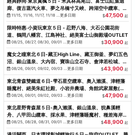
經典靜岡‧東京賞楓５日 - 米其林高尾山、富士山紅葉迴
廊、復古蒸汽火車、夢之吊橋寸又峽、跨湖空中纜車、抹
47,500
茶體驗、三溪園
11/15, 11/16, 11/17, 11/18 ...更多日期
$
起
限時特惠‧小資玩東京５日 - 忍野八海、大石公園花街
道、鶴岡八幡宮、江島神社、絕美富士山御殿場OUTLET
30,900
08/25, 08/27, 08/30, 09/01 ...更多日期
$
起
魔女之瞳東北６日-藏王High Line、藏王御釜、夢幻五色
沼、銀山溫泉、大內宿、寶珠山立石寺、會津若松城、燒
43,900
肉吃到飽
08/26, 09/01, 09/02, 09/03 ...更多日期
$
起
東北青森雙鐵道６日-雫石星空纜車、奧入瀨溪、津輕藩
睡魔村、絕美朱紅社殿、小岩井農場、角館武家屋敷(不
47,900
進免稅店)
08/26, 09/01, 09/02, 09/03 ...更多日期
$
起
東北星野青森屋５日-奧入瀨溪、銀山溫泉、猊鼻溪輕
舟、八甲田山纜車、採水果、津輕藩睡魔村、種差海岸、
48,900
法式料理(不進免稅店)
08/25, 08/28, 08/31, 09/01 ...更多日期
$
起
漫活關西．日本環球影城輕旅行５日～臨空OUTLET、勝