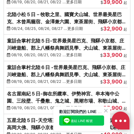
39,900
花之里絢爛花海
08/19, 08/20, 08/21, 08/22 ...更多日期
$
起
北陸小松５日－牧歌之里、國寶犬山城、世界最美星巴
克、木曾馬籠宿、金澤兼六園、東茶屋街、飛驒小京都、
32,900
白川鄉合掌村
08/24, 08/25, 08/26, 08/27 ...更多日期
$
起
童話合掌村北陸５日-世界最美星巴克、飛驒小京都、庄
川峽遊船、郡上八幡祭典舞蹈見學、犬山城、東茶屋街、
33,900
松葉蟹、金箔冰淇淋
08/19, 08/20, 08/21, 08/22 ...更多日期
$
起
童話合掌村北陸６日 -世界最美星巴克、飛驒小京都、庄
川峽遊船、郡上八幡祭典舞蹈見學、犬山城、東茶屋街、
33,900
松葉蟹、金箔冰淇淋
08/19, 08/20, 08/21, 08/22 ...更多日期
$
起
名古屋南紀５日-御在所纜車、伊勢神宮、串本海中公
園、三段壁、千疊敷、鬼之城、黑潮市場、和歌山城、伊
35,900
勢龍蝦溫泉
08/19, 08/20, 08/21, 08/22 ...更多日期
$
起
歡迎訂閱我們的 LINE 官方帳號
五星北陸５日-天空塔王子、金澤兼六園、庄川峽遊船、
連結 LINE 帳號
高岡大佛、飛驒小京都、敦賀海鮮市場、金箔冰淇淋、鰻