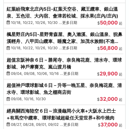
紅葉紛飛東北庄內5日-紅葉天空谷、藏王纜車、銀山溫
泉、五色沼、大內宿、會津若松城、採水果(庄內/庄內)
50,000
10/18, 10/22, 10/26, 10/30 ...更多日期
$
起
楓星野庄內5日-星野青森屋、奧入瀨溪、銀山溫泉、猊鼻
溪輕舟、八甲田山纜車、睡魔之家、加茂水族館(不進店)
56,800
(庄內/庄內)
10/18, 10/22, 10/26, 10/30 ...更多日期
$
起
超值京阪神奈６日－勝尾寺、奈良梅花鹿、清水寺、環球
影城、神戶摩賽克、嵐山渡月橋
29,900
09/04, 09/08, 10/06, 10/16 ...更多日期
$
起
超值神戶環球影城６日－升等一晚五星、奈良梅花鹿、清
水寺、環球影城、魚之棚商店街
32,000
09/08, 10/16, 10/30
$
起
經典關西海陸空６日～浪漫龜岡小火車+大阪水上巴士
+有馬空中纜車、環球影城超級任天堂世界+和牛燒肉
37,000
08/27, 08/28, 09/01, 09/02 ...更多日期
$
起