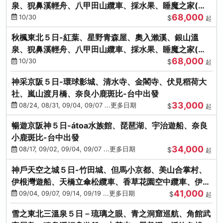
泉、猊鼻溪輕舟、八甲田山纜車、採水果、睡魔之家(不
68,000
進免稅店)
10/30
$
起
秋楓東北５日-紅葉、星野青森屋、奧入瀨溪、銀山溫
泉、猊鼻溪輕舟、八甲田山纜車、採水果、睡魔之家(不
68,000
進免稅店)
10/30
$
起
神采京阪５日-環球影城、清水寺、金閣寺、伏見稻荷大
社、嵐山渡月橋、奈良小鹿斑比-台中出發
33,000
08/24, 08/31, 09/04, 09/07 ...更多日期
$
起
暢遊京阪神５日-átoa水族館、琵琶湖、宇治遊船、奈良
小鹿斑比-台中出發
34,000
08/17, 09/02, 09/04, 09/07 ...更多日期
$
起
神戶天空之城５日-竹田城、但馬小京都、美山合掌村、
伊根灣遊船、天橋立傘松纜車、香草花園空中纜車、伊勢
41,000
龍蝦-台中出發
09/04, 09/07, 09/14, 09/19 ...更多日期
$
起
雪之東北三溫泉５日－琉璃之眼、青之洞窟巡航、角館武