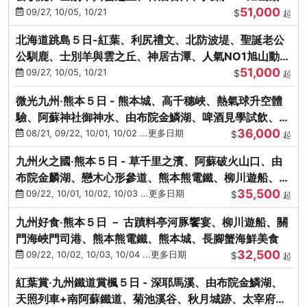
51,000
園、海膽涮涮鍋
09/27, 10/05, 10/21
$
起
北海道跳島５日-紅葉、利尻禮文、北防波堤、聖誕老公
公馴鹿、士別羊與雲之丘、神居古潭、人氣NO1旭山動物
51,000
園、海膽涮涮鍋
09/27, 10/05, 10/21
$
起
微光九州‧熊本５日 - 熊本城、高千穗峽、熱氣球升空體
驗、阿蘇神社御神水、由布院金鱗湖、啤酒見學試飲、豪
36,000
華海鮮盛宴
08/21, 09/22, 10/01, 10/02 ...更多日期
$
起
九州火之國‧熊本５日 - 草千里之濱、阿蘇破火山口、由
布院金麟湖、戀木心形參道、熊本熊電鐵、柳川遊船、地
35,500
獄蒸DIY
09/22, 10/01, 10/02, 10/03 ...更多日期
$
起
九州好食‧熊本５日 － 古蹟料亭河豚饗宴、柳川遊船、關
門海峽門司港、熊本熊電鐵、熊本城、長腳蟹海鮮美食
32,500
09/22, 10/02, 10/03, 10/04 ...更多日期
$
起
紅葉賞‧九州鐵道賞楓５日 - 深耶馬溪、由布院金鱗湖、
天照列車+南阿蘇鐵道、菊池溪谷、秋月城跡、太宰府天