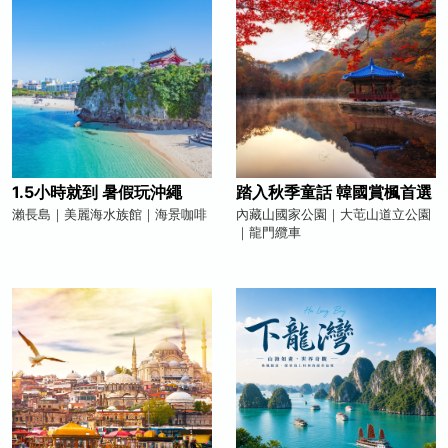
1.5小時就到 暑假玩沖繩
踏入秋季童話 韓國賞楓首選
瀨長島｜美麗海水族館｜海景咖啡
內藏山國家公園｜大芚山道立公園
｜龍門纜車