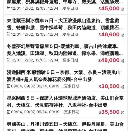
家屋敷、猊鼻溪輕舟遊船、中尊寺、嚴美溪、活鮑魚燒、
45,000
烤牡蠣、握壽司體驗
12/01, 12/02, 12/03, 12/04 ...更多日期
$
起
東北藏王樹冰纜車５日－大正浪漫銀山溫泉街、雪盆戲
雪、螃蟹御膳、雪中採草莓、秋田內陸鐵道、頂級懷石料
46,600
理、松島遊船
12/01, 12/02, 12/03, 12/04 ...更多日期
$
起
冬雪夢幻星野青森屋５日-暖爐列車、森吉山樹冰纜車、
奧入瀨溪、田澤湖、秋田內陸鐵道、採水果、津輕藩睡魔
48,000
村(不進免稅店)
12/01, 12/02, 12/03, 12/04 ...更多日期
$
起
漫遊關西‧和服體驗５日～京都、大阪、奈良～浪漫嵐山
渡月橋+超人氣奈良梅花鹿公園-台中出發
30,500
09/04, 09/07, 09/14, 09/19 ...更多日期
$
起
星采關西５日～保證入住環球影城周邊酒店、美山町合掌
村、天橋立、伏見稻荷神社、八坂神社-台中出發
35,500
09/04, 09/07, 09/14, 09/19 ...更多日期
$
起
尋幽美山．丹後川遊五日－天橋立、伊根舟屋群、美山合
掌村、清水寺、東大寺、伏見稻荷大社-台中出發