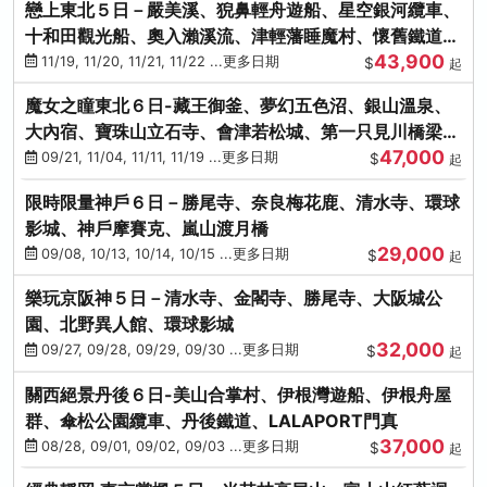
戀上東北５日－嚴美溪、猊鼻輕舟遊船、星空銀河纜車、
十和田觀光船、奧入瀨溪流、津輕藩睡魔村、懷舊鐵道
43,900
（青森／仙台）
11/19, 11/20, 11/21, 11/22 ...更多日期
$
起
魔女之瞳東北６日-藏王御釜、夢幻五色沼、銀山溫泉、
大內宿、寶珠山立石寺、會津若松城、第一只見川橋梁、
47,000
燒肉吃到飽
09/21, 11/04, 11/11, 11/19 ...更多日期
$
起
限時限量神戶６日－勝尾寺、奈良梅花鹿、清水寺、環球
影城、神戶摩賽克、嵐山渡月橋
29,000
09/08, 10/13, 10/14, 10/15 ...更多日期
$
起
樂玩京阪神５日－清水寺、金閣寺、勝尾寺、大阪城公
園、北野異人館、環球影城
32,000
09/27, 09/28, 09/29, 09/30 ...更多日期
$
起
關西絕景丹後６日-美山合掌村、伊根灣遊船、伊根舟屋
群、傘松公園纜車、丹後鐵道、LALAPORT門真
37,000
08/28, 09/01, 09/02, 09/03 ...更多日期
$
起