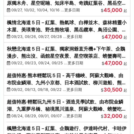
原獨木舟、星空呢喃、知床半島、奇蹟紅葉谷、黑岳空中
45,000
纜車、旭山動物園
09/27, 10/02, 10/04, 10/16 ...更多日期
$
起
楓情北海道５日－紅葉、熱氣球、白樺並木、森林精靈小
木屋、美瑛青池、野生熊牧場、黑岳纜車、鳥沼公園、紅
47,000
葉奇蹟谷、螃蟹吃到飽
09/23, 09/26, 09/27, 09/28 ...更多日期
$
起
秋戀北海道５日－紅葉、獨家洞爺直升機+下午茶、企鵝
漫步、熊出沒、函館星空夜景、星空喫茶店、螃蟹壽司、
47,000
海膽、三大螃蟹放題
09/22, 09/23, 09/24, 09/25 ...更多日期
$
起
超值特惠‧熊本輕鬆玩５日 - 高千穗峽、阿蘇大觀峰、由
布院金鱗湖、九州小京都、日本酒試飲、柳川遊船、熊本
30,500
城、熊本AEON
09/02, 09/13, 09/18, 09/22 ...更多日期
$
起
超值特惠‧輕鬆玩九州５日 - 酒造見學試飲、由布院金鱗
湖、九重夢吊橋、秘境黑川溫泉、阿蘇大觀峰、螃蟹吃到
32,000
飽
08/24, 08/29, 09/01, 09/07 ...更多日期
$
起
楓戀北海道５日－紅葉、企鵝遊行、伊達時代村、卡哇伊