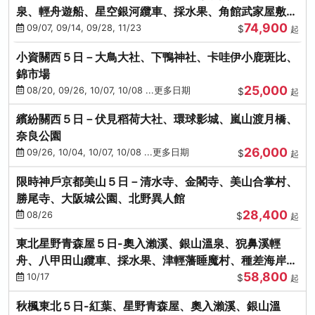
泉、輕舟遊船、星空銀河纜車、採水果、角館武家屋敷
74,900
(不進免稅店)(仙/青)
09/07, 09/14, 09/28, 11/23
$
起
小資關西５日－大鳥大社、下鴨神社、卡哇伊小鹿斑比、
錦市場
25,000
08/20, 09/26, 10/07, 10/08 ...更多日期
$
起
繽紛關西５日－伏見稻荷大社、環球影城、嵐山渡月橋、
奈良公園
26,000
09/26, 10/04, 10/07, 10/08 ...更多日期
$
起
限時神戶京都美山５日－清水寺、金閣寺、美山合掌村、
勝尾寺、大阪城公園、北野異人館
28,400
08/26
$
起
東北星野青森屋５日-奧入瀨溪、銀山溫泉、猊鼻溪輕
舟、八甲田山纜車、採水果、津輕藩睡魔村、種差海岸
58,800
(不進免稅店)
10/17
$
起
秋楓東北５日-紅葉、星野青森屋、奧入瀨溪、銀山溫