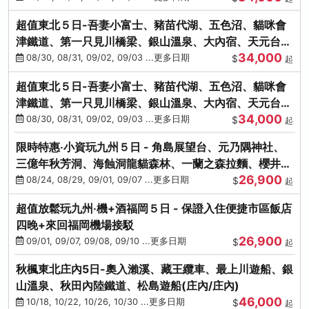
超值東北５日-吾妻小富士、豬苗代湖、五色沼、貓咪會
津鐵道、第一只見川橋梁、銀山溫泉、大內宿、天元台高
34,000
原纜車
08/30, 08/31, 09/02, 09/03 ...更多日期
$
起
超值東北５日-吾妻小富士、豬苗代湖、五色沼、貓咪會
津鐵道、第一只見川橋梁、銀山溫泉、大內宿、天元台高
34,000
原纜車
08/30, 08/31, 09/02, 09/03 ...更多日期
$
起
限時特惠‧小資玩九州５日 - 角島展望台、元乃隅神社、
三億年秋芳洞、海蝕洞龍貓森林、一蘭之森拉麵、櫻井二
26,900
見浦
08/24, 08/29, 09/01, 09/07 ...更多日期
$
起
超值放鬆玩九州‧機+酒福岡５日 - 保證入住便捷市區飯店
四晚+來回福岡機場接駁
26,900
09/01, 09/07, 09/08, 09/10 ...更多日期
$
起
秋楓東北庄內5日-奧入瀨溪、藏王纜車、最上川遊船、銀
山溫泉、秋田內陸鐵道、松島遊船(庄內/庄內)
46,000
10/18, 10/22, 10/26, 10/30 ...更多日期
$
起