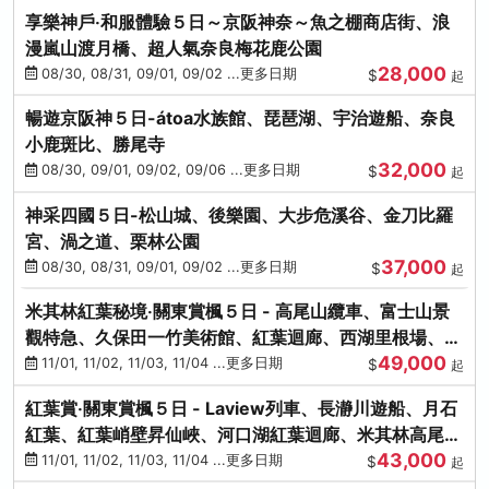
享樂神戶‧和服體驗５日～京阪神奈～魚之棚商店街、浪
漫嵐山渡月橋、超人氣奈良梅花鹿公園
28,000
08/30, 08/31, 09/01, 09/02 ...更多日期
$
起
暢遊京阪神５日-átoa水族館、琵琶湖、宇治遊船、奈良
小鹿斑比、勝尾寺
32,000
08/30, 09/01, 09/02, 09/06 ...更多日期
$
起
神采四國５日-松山城、後樂園、大步危溪谷、金刀比羅
宮、渦之道、栗林公園
37,000
08/30, 08/31, 09/01, 09/02 ...更多日期
$
起
米其林紅葉秘境‧關東賞楓５日 - 高尾山纜車、富士山景
觀特急、久保田一竹美術館、紅葉迴廊、西湖里根場、銀
49,000
杏大道
11/01, 11/02, 11/03, 11/04 ...更多日期
$
起
紅葉賞‧關東賞楓５日 - Laview列車、長瀞川遊船、月石
紅葉、紅葉峭壁昇仙峽、河口湖紅葉迴廊、米其林高尾
43,000
山、海鮮盛宴
11/01, 11/02, 11/03, 11/04 ...更多日期
$
起