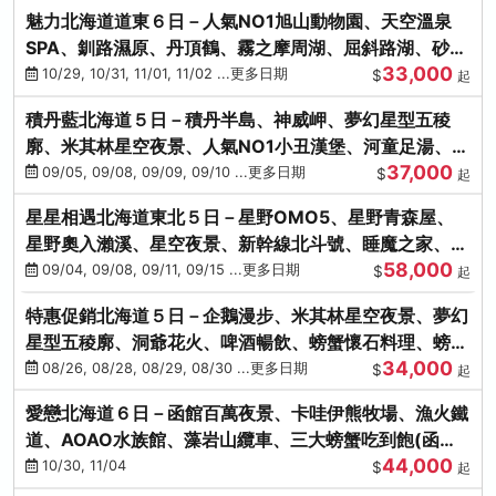
魅力北海道道東６日－人氣NO1旭山動物園、天空溫泉
SPA、釧路濕原、丹頂鶴、霧之摩周湖、屈斜路湖、砂湯
33,000
體驗
10/29, 10/31, 11/01, 11/02 ...更多日期
$
起
積丹藍北海道５日－積丹半島、神威岬、夢幻星型五稜
廓、米其林星空夜景、人氣NO1小丑漢堡、河童足湯、奇
37,000
幻燈遊步道、璀璨溪谷
09/05, 09/08, 09/09, 09/10 ...更多日期
$
起
星星相遇北海道東北５日－星野OMO5、星野青森屋、
星野奧入瀨溪、星空夜景、新幹線北斗號、睡魔之家、十
58,000
和田湖(不進免稅店)
09/04, 09/08, 09/11, 09/15 ...更多日期
$
起
特惠促銷北海道５日－企鵝漫步、米其林星空夜景、夢幻
星型五稜廓、洞爺花火、啤酒暢飲、螃蟹懷石料理、螃蟹
34,000
吃到飽
08/26, 08/28, 08/29, 08/30 ...更多日期
$
起
愛戀北海道６日－函館百萬夜景、卡哇伊熊牧場、漁火鐵
道、AOAO水族館、藻岩山纜車、三大螃蟹吃到飽(函館/
44,000
千歲)
10/30, 11/04
$
起