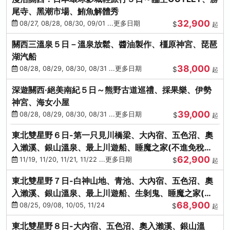
尾寺、黑潮市場、鮪魚解體秀
32,900
08/27, 08/28, 08/30, 09/01 ...更多日期
$
起
關西三溫泉５日－溫泉放鬆、醬油製作、橿原神宮、琵琶
湖汽船
38,000
08/28, 08/29, 08/30, 08/31 ...更多日期
$
起
深遊關西·絕美南紀５日～熊野古道巡禮、採果樂、伊勢
神宮、海女小屋
39,000
08/28, 08/29, 08/30, 08/31 ...更多日期
$
起
東北雙星野６日-第一只見川橋梁、大內宿、五色沼、奧
入瀨溪、銀山溫泉、最上川遊船、睡魔之家(不進免稅店)
62,900
(仙/青)
11/19, 11/20, 11/21, 11/22 ...更多日期
$
起
東北雙星野７日-白神山地、青池、大內宿、五色沼、奧
入瀨溪、銀山溫泉、最上川遊船、生剝鬼、睡魔之家(不
68,900
進免稅店)(仙/青)
08/25, 09/08, 10/05, 11/24
$
起
東北雙星野８日-大內宿、五色沼、奧入瀨溪、銀山溫