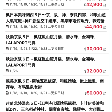
42,900
11/18, 11/19, 11/20, 11/21 ...更多日期
$
起
楓日本美味關西５日〜京、阪、神、奈良四都、和歌山超
人氣電鐵+神戶新型空中纜車、黑潮市場鮪魚秀、啖螃蟹
44,900
11/18, 11/19, 11/20, 11/21 ...更多日期
$
起
秋染京阪５日－楓紅嵐山渡月橋、清水寺、金閣寺、
LALAPORT門真
30,000
11/19, 11/21, 11/22, 11/23 ...更多日期
$
起
秋染京阪６日－楓紅嵐山渡月橋、清水寺、金閣寺、
LALAPORT門真
32,000
11/26
$
起
絕美京楓５日-兩晚五星飯店、和服體驗、蹴上鐵道、南
禪寺、有馬溫泉老街
50,000
11/18, 11/19, 11/20, 11/21 ...更多日期
$
起
超值北陸溫泉５日-江戶時代驛站馬籠宿、卡哇伊美濃和
紙DIY、三光稻荷神社、國寶白帝城、飛騨牛、大須觀音