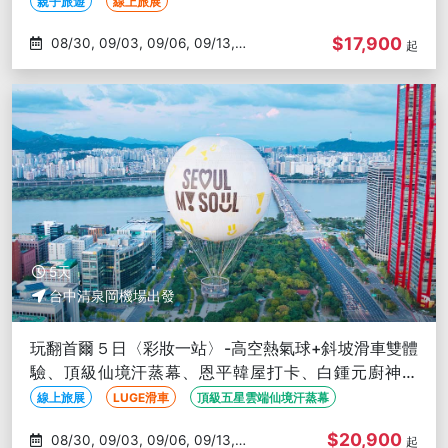
路-台中出發
親子旅遊
線上旅展
$17,900
08/30, 09/03, 09/06, 09/13,
起
09/17
5天
台中清泉岡機場出發
玩翻首爾５日〈彩妝一站〉-高空熱氣球+斜坡滑車雙體
驗、頂級仙境汗蒸幕、恩平韓屋打卡、白鍾元廚神饗
宴-台中出發
線上旅展
LUGE滑車
頂級五星雲端仙境汗蒸幕
$20,900
08/30, 09/03, 09/06, 09/13,
起