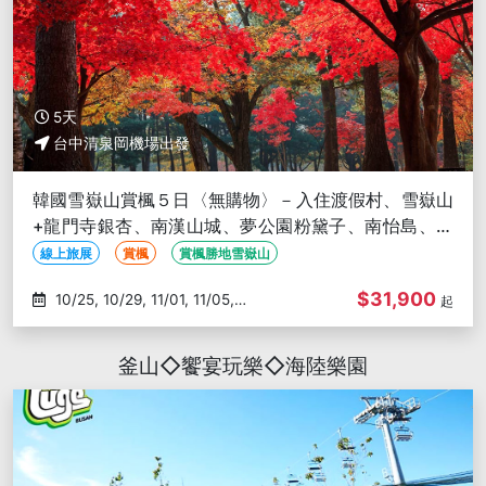
5天
台中清泉岡機場出發
韓國雪嶽山賞楓５日〈無購物〉－入住渡假村、雪嶽山
+龍門寺銀杏、南漢山城、夢公園粉黛子、南怡島、首
爾林-台中出發
線上旅展
賞楓
賞楓勝地雪嶽山
$31,900
10/25, 10/29, 11/01, 11/05,
起
11/08
釜山◇饗宴玩樂◇海陸樂園