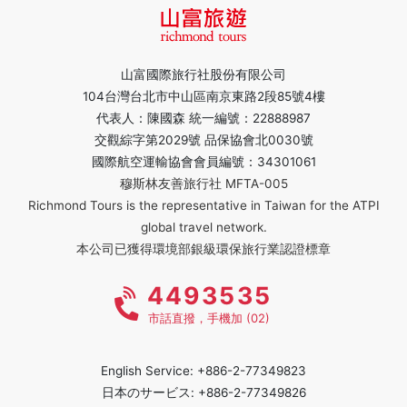
山富國際旅行社股份有限公司
104台灣台北市中山區南京東路2段85號4樓
代表人：陳國森 統一編號：22888987
交觀綜字第2029號 品保協會北0030號
國際航空運輸協會會員編號：34301061
穆斯林友善旅行社 MFTA-005
Richmond Tours is the representative in Taiwan for the ATPI
global travel network.
本公司已獲得環境部銀級環保旅行業認證標章
4493535
市話直撥，手機加 (02)
English Service: +886-2-77349823
日本のサービス: +886-2-77349826