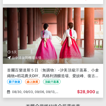
09/17
5天
台中清泉岡機場出發
首爾百樂達斯５日〈無購物〉-汐美頂級汗蒸幕、小倉
織物+稻花農夫DIY、馬格利酒釀造場、愛妓峰、復古電
動車－台中出發
親子旅遊
線上旅展
頂級汗蒸幕
$28,900
08/30, 09/03, 09/06, 09/13,
起
09/17