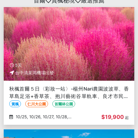
首爾◇賞楓秘境◇嚴選推薦
5天
台中清泉岡機場出發
秋楓首爾５日〈彩妝一站〉-楊州Nari農園波波草、香
草島足浴+香草茶、抱川藝術谷單軌車、良才市民之
林、漢江公園-台中出發
賞楓
仁川大公園
首爾林公園
$19,900
10/25, 10/26, 10/27, 10/28,
起
10/29