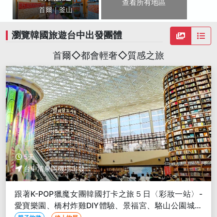
查看所有地區
首爾｜釜山
瀏覽韓國旅遊台中出發團體
首爾◇都會輕奢◇質感之旅
5天
台中清泉岡機場出發
跟著K-POP獵魔女團韓國打卡之旅５日〈彩妝一站〉-
愛寶樂園、橋村炸雞DIY體驗、景福宮、駱山公園城廓