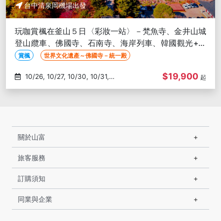
台中清泉岡機場出發
玩咖賞楓在釜山５日〈彩妝一站〉－梵魚寺、金井山城
登山纜車、佛國寺、石南寺、海岸列車、韓國觀光+美
食100選-台中出發
賞楓
世界文化遺產～佛國寺－統一殿
$19,900
10/26, 10/27, 10/30, 10/31,
起
11/02
關於山富
旅客服務
訂購須知
同業與企業