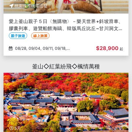
桃園國際機場出發
愛上釜山親子５日〈無購物〉－樂天世界+斜坡滑車、
膠囊列車、遊覽船餵海鷗、韓版馬丘比丘~甘川洞文化
村-台中出發
親子旅遊
線上旅展
$28,900
08/28, 09/04, 09/11, 09/18,
起
09/29
釜山◇紅葉紛飛◇楓情萬種
5天