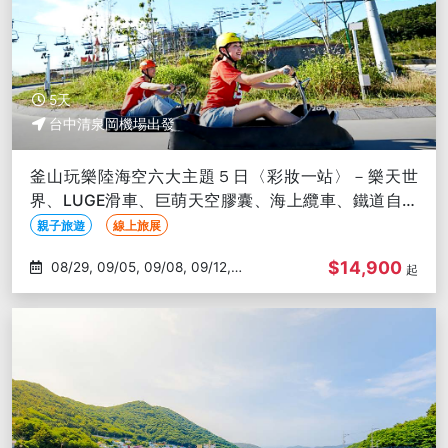
5天
台中清泉岡機場出發
釜山玩樂陸海空六大主題５日〈彩妝一站〉－樂天世
界、LUGE滑車、巨萌天空膠囊、海上纜車、鐵道自行
車、龍蝦一隻雞-台中出發
親子旅遊
線上旅展
$14,900
08/29, 09/05, 09/08, 09/12,
起
09/19