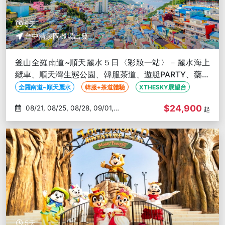
5天
台中清泉岡機場出發
釜山全羅南道~順天麗水５日〈彩妝一站〉－麗水海上
纜車、順天灣生態公園、韓服茶道、遊艇PARTY、藥令
市場-台中出發
全羅南道~順天麗水
韓服+茶道體驗
XTHESKY展望台
$24,900
08/21, 08/25, 08/28, 09/01,
起
09/04
5天