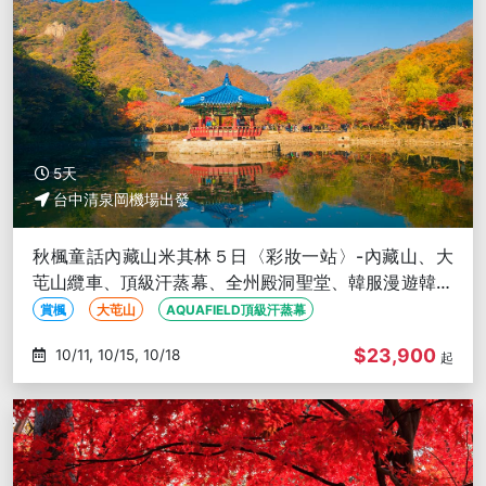
5天
台中清泉岡機場出發
秋楓童話內藏山米其林５日〈彩妝一站〉-內藏山、大
芚山纜車、頂級汗蒸幕、全州殿洞聖堂、韓服漫遊韓屋
村、百年銀杏樹-台中出發
賞楓
大芚山
AQUAFIELD頂級汗蒸幕
$23,900
10/11, 10/15, 10/18
起