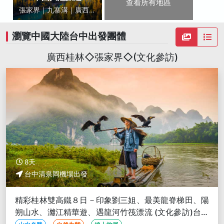
查看所有地區
張家界｜九寨溝｜廣西桂
林｜雲南
瀏覽中國大陸台中出發團體
廣西桂林◇張家界◇(文化參訪)
8天
台中清泉岡機場出發
精彩桂林雙高鐵８日－印象劉三姐、最美龍脊梯田、陽
朔山水、灕江精華遊、遇龍河竹筏漂流 (文化參訪)台中