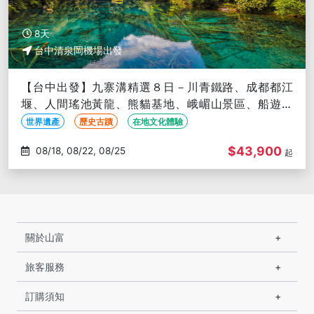
8天
台中清泉岡機場出發
【台中出發】九寨溝精選８日－川青鐵路、成都都江
堰、人間瑤池黃龍、熊貓基地、峨嵋山景區、船遊樂
山、九寨天堂2晚(文化參訪)
世界遺產
歷史古蹟
在地文化體驗
$43,900
08/18, 08/22, 08/25
起
關於山富
旅客服務
訂購須知