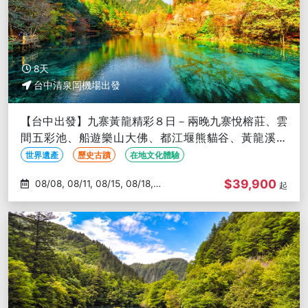
8天
台中清泉岡機場出發
【台中出發】九寨黃龍精彩８日－兩晚九寨悅榕莊、雲
間五彩池、船遊樂山大佛、都江堰熊貓谷、黃龍溪古
鎮、三排椅(文化參訪)
世界遺產
歷史古蹟
在地文化體驗
$39,900
08/08, 08/11, 08/15, 08/18,
起
08/22