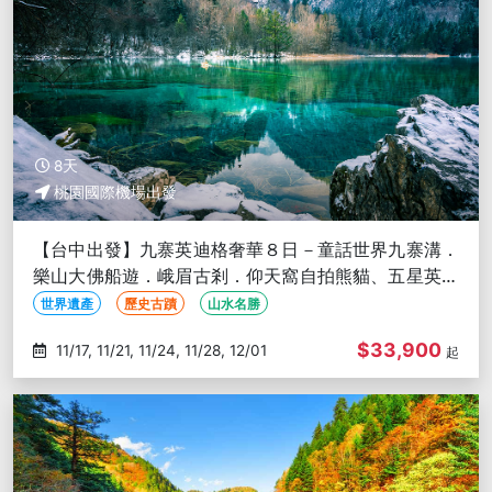
8天
桃園國際機場出發
【台中出發】九寨英迪格奢華８日－童話世界九寨溝．
樂山大佛船遊．峨眉古剎．仰天窩自拍熊貓、五星英迪
格、三排座椅(文化參訪)
世界遺產
歷史古蹟
山水名勝
$33,900
11/17, 11/21, 11/24, 11/28, 12/01
起