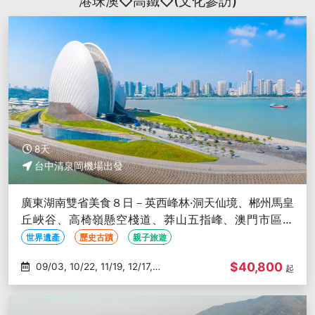
港珠澳◇高鐵◇(文化參訪)
8天
台中清泉岡機場出發
廣東湖南雙省美食８日－英西峰林·洞天仙境、郴州馬皇
丘峽谷、高椅嶺懸空棧道、莽山五指峰、澳門市區遊
(文化參訪)
世界遺產
歷史古蹟
親子旅遊
$40,800
09/03, 10/22, 11/19, 12/17,
起
01/07