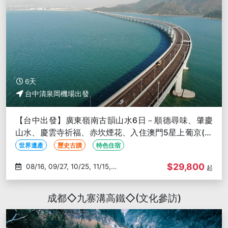
6天
台中清泉岡機場出發
【台中出發】廣東嶺南古韻山水6日－順德尋味、肇慶
山水、慶雲寺祈福、赤坎煙花、入住澳門5星上葡京(文
化參訪)
世界遺產
歷史古蹟
特色住宿
$29,800
08/16, 09/27, 10/25, 11/15,
起
12/13
成都◇九寨溝高鐵◇(文化參訪)