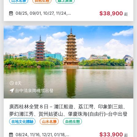
出發
山水名勝
自然生態
線上旅展
$38,900
08/25, 09/01, 10/27, 11/24,
起
12/15
8天
台中清泉岡機場出發
廣西桂林全覽８日－灕江船遊、荔江灣、印象劉三姐、
夢幻灕江秀、賀州姑婆山、肇慶珠海(自由行)-台中出發
在地文化體驗
山水名勝
自然生態
$33,900
08/24, 11/16, 12/21, 01/18,
起