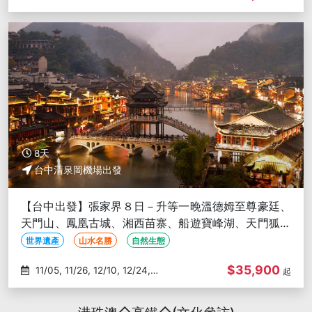
02/22
8天
台中清泉岡機場出發
【台中出發】張家界８日－升等一晚溫德姆至尊豪廷、
天門山、鳳凰古城、湘西苗寨、船遊寶峰湖、天門狐仙
秀、三排椅(文化參訪)
世界遺產
山水名勝
自然生態
$35,900
11/05, 11/26, 12/10, 12/24,
起
01/07