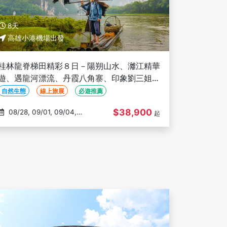
8天
高雄小港機場出發
桂林龍脊梯田精彩８日－陽朔山水、灕江精華
遊、遇龍河漂流、丹霞八角寨、印象劉三姐、
升級三星遊船-高雄出發(文化參訪)
自然生態
線上旅展
必遊推薦
$38,900
08/28, 09/01, 09/04,
起
09/08, 09/11