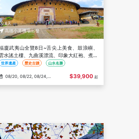
8天
高雄小港機場出發
福廈武夷山全覽8日~舌尖上美食、鼓浪嶼、
雲水謠土樓、九曲溪漂流、印象大紅袍、煮茶
圍爐、武夷山二晚-高雄出發(文化參訪)
世界遺產
歷史古蹟
山水名勝
$39,900
08/20, 08/22, 08/24,
起
08/27, 08/29