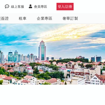
線上客服
會員專區
登入/註冊
照簽證
租車
企業專區
奢華訂製