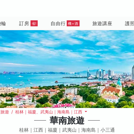
遊輪
訂房
自由行
旅遊講座
護
省!
機+酒
南旅遊 / 桂林｜福廈、武夷山｜海南島｜江西
華南旅遊
桂林｜江西｜福廈｜武夷山｜海南島｜小三通