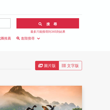
搜 尋
最多只能搜尋到365則結果
成團推薦
進階搜尋
圖片版
文字版