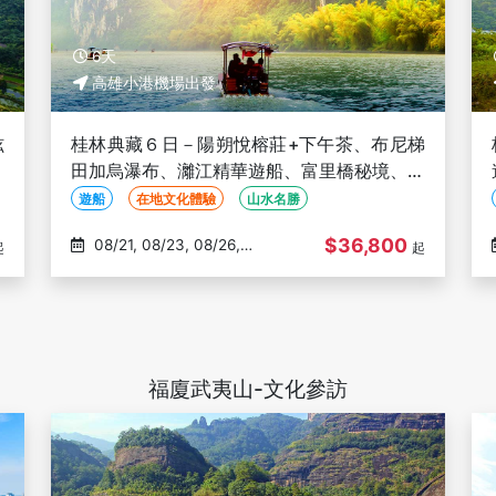
6天
高雄小港機場出發
炫
桂林典藏６日－陽朔悅榕莊+下午茶、布尼梯
畫
田加烏瀑布、灕江精華遊船、富里橋秘境、千
古情秀、三排椅-高雄出發(文化參訪)
遊船
在地文化體驗
山水名勝
$36,800
08/21, 08/23, 08/26,
起
起
08/28, 08/30
福廈武夷山-文化參訪