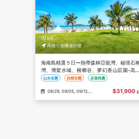
5天
高雄小港機場出發
海南島精選５日〜熱帶森林亞龍灣、秘境石
灣、博鰲水城、檳榔谷、夢幻香山莊園-高
出發(文化參訪)
山水名勝
自然生態
必遊推薦
$31,900
08/29, 09/05, 09/12,
10/17, 10/29