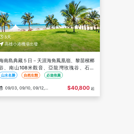
5天
高雄小港機場出發
海南島典藏５日－天涯海角鳳凰嶺、黎苗檳榔
谷、南山108米觀音、亞龍灣玫瑰谷、石梅
灣、全程五星飯店-高雄出發(文化參訪)
山水名勝
自然生態
必遊推薦
$40,800
09/03, 09/10, 09/12,
起
09/19, 10/15