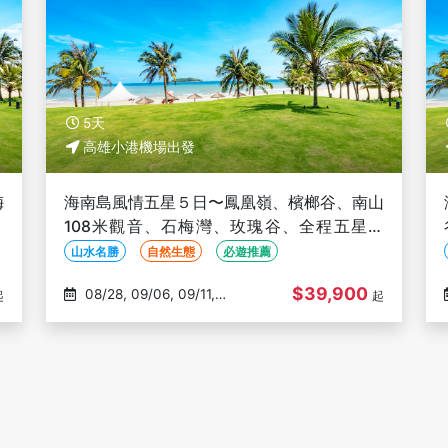
5天
高雄小港機場出發
梅
海南島風情五星５日〜鳳凰嶺、檳榔谷、南山
雄
108米觀音、石梅灣、玫瑰谷、全程五星旅
宿-高雄出發(文化參訪)
山水名勝
自然生態
必遊推薦
$39,900
08/28, 09/06, 09/11,
起
起
09/18, 10/14