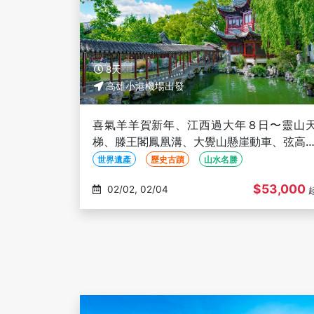
8天
高雄小港機場出發
喜氣羊羊賀新年、江西過大年８日〜靈山
梯、滕王閣鳳凰溝、大覺山懸崖動車、弦高
城、篁嶺曬秋、三排椅-高雄出發(文化參訪)
世界遺產
歷史古蹟
山水名勝
$53,000
02/02, 02/04