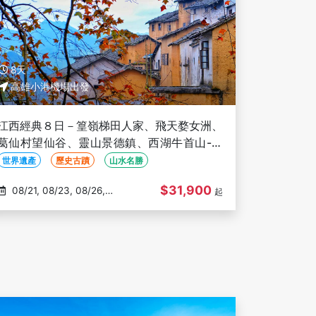
8天
高雄小港機場出發
江西經典８日－篁嶺梯田人家、飛天婺女洲、
葛仙村望仙谷、靈山景德鎮、西湖牛首山-高
雄出發(文化參訪)
世界遺產
歷史古蹟
山水名勝
$31,900
08/21, 08/23, 08/26,
起
08/28, 08/30