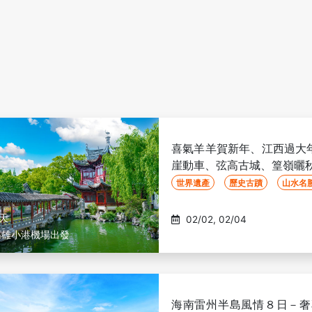
喜氣羊羊賀新年、江西過大
崖動車、弦高古城、篁嶺曬秋
世界遺產
歷史古蹟
山水名
8天
02/02, 02/04
高雄小港機場出發
海南雷州半島風情８日－奢