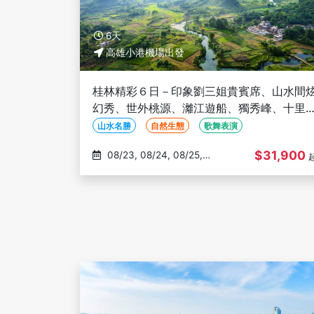
6天
高雄小港機場出發
桂林精彩６日－印象劉三姐貴賓席、山水間
幻秀、世外桃源、灕江遊船、獨秀峰、十里
廊、荔江灣天宮岩-高雄出發(文化參訪)
山水名勝
自然生態
歌舞表演
$31,900
08/23, 08/24, 08/25,
08/27, 08/29