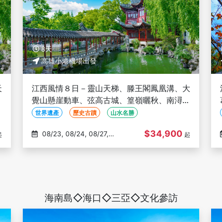
8天
高雄小港機場出發
天
江西風情８日－靈山天梯、滕王閣鳳凰溝、大
古
覺山懸崖動車、弦高古城、篁嶺曬秋、南潯古
鎮、三排椅-高雄出發(文化參訪)
世界遺產
歷史古蹟
山水名勝
$34,900
08/23, 08/24, 08/27,
起
起
08/31, 09/03
海南島◇海口◇三亞◇文化參訪