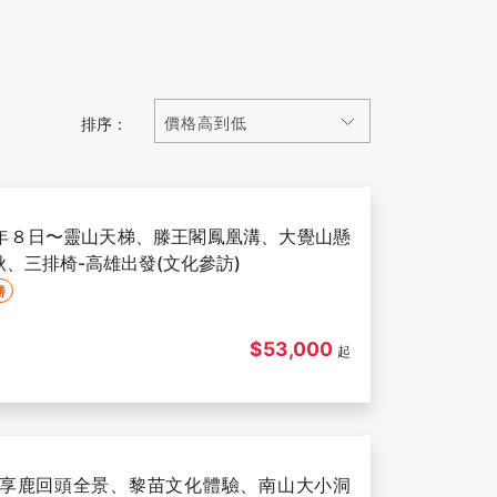
排序：
年８日〜靈山天梯、滕王閣鳳凰溝、大覺山懸
、三排椅-高雄出發(文化參訪)
勝
$53,000
起
享鹿回頭全景、黎苗文化體驗、南山大小洞