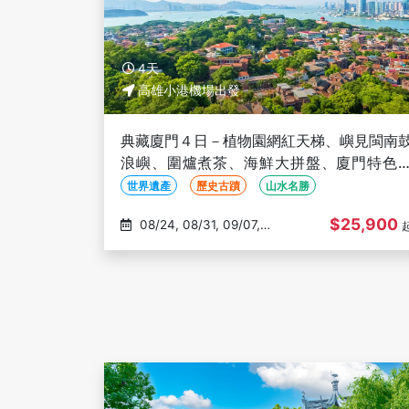
4天
高雄小港機場出發
典藏廈門４日－植物園網紅天梯、嶼見閩南
浪嶼、圍爐煮茶、海鮮大拼盤、廈門特色
吃、乙晚五星飯店-高雄出發(文化參訪)
世界遺產
歷史古蹟
山水名勝
$25,900
08/24, 08/31, 09/07,
09/14, 09/21