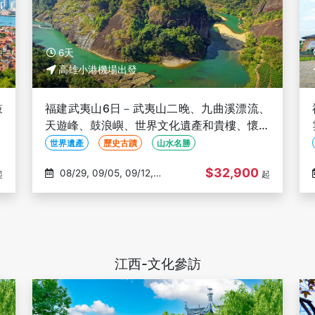
6天
高雄小港機場出發
鼓
福建武夷山6日－武夷山二晚、九曲溪漂流、
小
天遊峰、鼓浪嶼、世界文化遺產和貴樓、懷遠
樓、印象大紅袍秀-高雄出發(文化參訪)
世界遺產
歷史古蹟
山水名勝
$32,900
08/29, 09/05, 09/12,
起
起
09/19, 10/17
江西-文化參訪