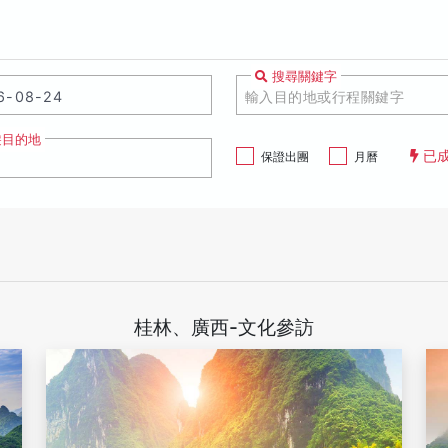
搜尋關鍵字
遊目的地
已
保證出團
月曆
桂林、廣西-文化參訪