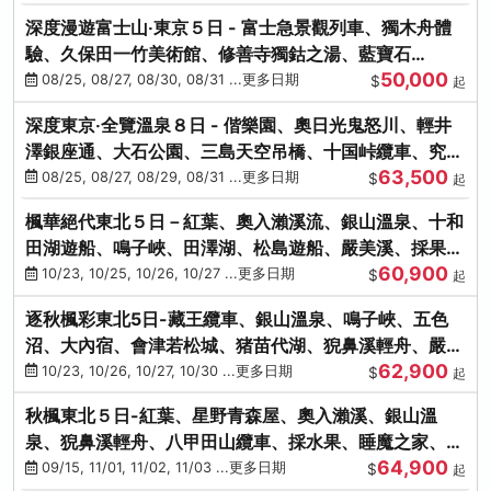
深度漫遊富士山‧東京５日 - 富士急景觀列車、獨木舟體
驗、久保田一竹美術館、修善寺獨鈷之湯、藍寶石
50,000
SAPHIR踴子號
08/25, 08/27, 08/30, 08/31 ...更多日期
$
起
深度東京‧全覽溫泉８日 - 偕樂園、奧日光鬼怒川、輕井
澤銀座通、大石公園、三島天空吊橋、十国峠纜車、究極
63,500
海鮮食べ放題
08/25, 08/27, 08/29, 08/31 ...更多日期
$
起
楓華絕代東北５日－紅葉、奧入瀨溪流、銀山溫泉、十和
田湖遊船、鳴子峽、田澤湖、松島遊船、嚴美溪、採果烤
60,900
牡蠣
10/23, 10/25, 10/26, 10/27 ...更多日期
$
起
逐秋楓彩東北5日-藏王纜車、銀山溫泉、鳴子峽、五色
沼、大內宿、會津若松城、猪苗代湖、猊鼻溪輕舟、嚴美
62,900
溪、松島海灣遊船
10/23, 10/26, 10/27, 10/30 ...更多日期
$
起
秋楓東北５日-紅葉、星野青森屋、奧入瀨溪、銀山溫
泉、猊鼻溪輕舟、八甲田山纜車、採水果、睡魔之家、法
64,900
式料理(不進免稅店)
09/15, 11/01, 11/02, 11/03 ...更多日期
$
起