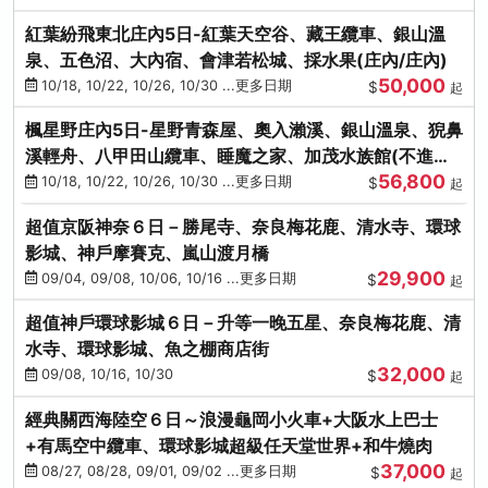
紅葉紛飛東北庄內5日-紅葉天空谷、藏王纜車、銀山溫
泉、五色沼、大內宿、會津若松城、採水果(庄內/庄內)
50,000
10/18, 10/22, 10/26, 10/30 ...更多日期
$
起
楓星野庄內5日-星野青森屋、奧入瀨溪、銀山溫泉、猊鼻
溪輕舟、八甲田山纜車、睡魔之家、加茂水族館(不進店)
56,800
(庄內/庄內)
10/18, 10/22, 10/26, 10/30 ...更多日期
$
起
超值京阪神奈６日－勝尾寺、奈良梅花鹿、清水寺、環球
影城、神戶摩賽克、嵐山渡月橋
29,900
09/04, 09/08, 10/06, 10/16 ...更多日期
$
起
超值神戶環球影城６日－升等一晚五星、奈良梅花鹿、清
水寺、環球影城、魚之棚商店街
32,000
09/08, 10/16, 10/30
$
起
經典關西海陸空６日～浪漫龜岡小火車+大阪水上巴士
+有馬空中纜車、環球影城超級任天堂世界+和牛燒肉
37,000
08/27, 08/28, 09/01, 09/02 ...更多日期
$
起