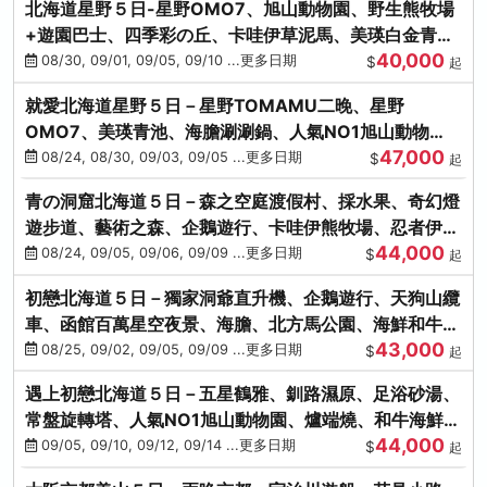
北海道星野５日-星野OMO7、旭山動物園、野生熊牧場
+遊園巴士、四季彩の丘、卡哇伊草泥馬、美瑛白金青
40,000
池、螃蟹吃到飽
08/30, 09/01, 09/05, 09/10 ...更多日期
$
起
就愛北海道星野５日－星野TOMAMU二晚、星野
OMO7、美瑛青池、海膽涮涮鍋、人氣NO1旭山動物
47,000
園、海鮮和牛螃蟹吃到飽
08/24, 08/30, 09/03, 09/05 ...更多日期
$
起
青の洞窟北海道５日－森之空庭渡假村、採水果、奇幻燈
遊步道、藝術之森、企鵝遊行、卡哇伊熊牧場、忍者伊達
44,000
時代村、螃蟹吃到飽
08/24, 09/05, 09/06, 09/09 ...更多日期
$
起
初戀北海道５日－獨家洞爺直升機、企鵝遊行、天狗山纜
車、函館百萬星空夜景、海膽、北方馬公園、海鮮和牛螃
43,000
蟹吃到飽
08/25, 09/02, 09/05, 09/09 ...更多日期
$
起
遇上初戀北海道５日－五星鶴雅、釧路濕原、足浴砂湯、
常盤旋轉塔、人氣NO1旭山動物園、爐端燒、和牛海鮮螃
44,000
蟹吃到飽
09/05, 09/10, 09/12, 09/14 ...更多日期
$
起