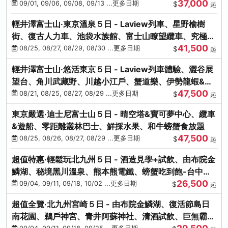
37,000
中出發
09/01, 09/06, 09/08, 09/13 ...更多日期
$
起
輕井澤富士山‧東京溫泉５日 - Laview列車、星野榆樹
街、復古人力車、池袋水族館、富士山瞭望纜車、究極海
41,500
鮮食放題
08/25, 08/27, 08/29, 08/30 ...更多日期
$
起
輕井澤富士山‧悠活東京５日 - Laview列車體驗、澀谷展
望台、角川武藏野、川越小江戶、蟹道樂、伊勢龍蝦&海
47,500
膽生魚片
08/21, 08/25, 08/27, 08/29 ...更多日期
$
起
東京嚴選‧迪士尼富士山５日 - 晴空塔&寶可夢中心、纜車
&遊船、零距離叢林巴士、鮮採水果、和牛螃蟹食放題
47,500
08/25, 08/26, 08/27, 08/29 ...更多日期
$
起
超值特惠‧輕鬆玩北九州５日 - 酒造見學+試飲、由布院金
鱗湖、秘境黑川溫泉、熊本熊電鐵、螃蟹吃到飽-台中出
26,500
發
09/04, 09/11, 09/18, 10/02 ...更多日期
$
起
超值全覽‧北九州宮崎５日 - 由布院金鱗湖、復活節島日
南花園、鵜戶神宮、青井阿蘇神社、清酒試飲、巨無霸熊