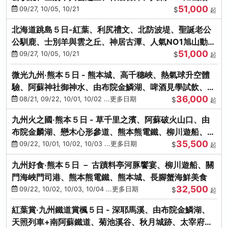
51,000
園、海膽涮涮鍋
09/27, 10/05, 10/21
$
起
北海道跳島５日-紅葉、利尻禮文、北防波堤、聖誕老公
公馴鹿、士別羊與雲之丘、神居古潭、人氣NO1旭山動物
51,000
園、海膽涮涮鍋
09/27, 10/05, 10/21
$
起
微光九州‧熊本５日 - 熊本城、高千穗峽、熱氣球升空體
驗、阿蘇神社御神水、由布院金鱗湖、啤酒見學試飲、豪
36,000
華海鮮盛宴
08/21, 09/22, 10/01, 10/02 ...更多日期
$
起
九州火之國‧熊本５日 - 草千里之濱、阿蘇破火山口、由
布院金麟湖、戀木心形參道、熊本熊電鐵、柳川遊船、地
35,500
獄蒸DIY
09/22, 10/01, 10/02, 10/03 ...更多日期
$
起
九州好食‧熊本５日 － 古蹟料亭河豚饗宴、柳川遊船、關
門海峽門司港、熊本熊電鐵、熊本城、長腳蟹海鮮美食
32,500
09/22, 10/02, 10/03, 10/04 ...更多日期
$
起
紅葉賞‧九州鐵道賞楓５日 - 深耶馬溪、由布院金鱗湖、
天照列車+南阿蘇鐵道、菊池溪谷、秋月城跡、太宰府天