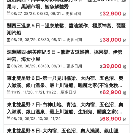
尾寺、黑潮市場、鮪魚解體秀
32,900
08/27, 08/28, 08/30, 09/01 ...更多日期
$
起
關西三溫泉５日－溫泉放鬆、醬油製作、橿原神宮、琵琶
湖汽船
38,000
08/28, 08/29, 08/30, 08/31 ...更多日期
$
起
深遊關西·絕美南紀５日～熊野古道巡禮、採果樂、伊勢
神宮、海女小屋
39,000
08/28, 08/29, 08/30, 08/31 ...更多日期
$
起
東北雙星野６日-第一只見川橋梁、大內宿、五色沼、奧
入瀨溪、銀山溫泉、最上川遊船、睡魔之家(不進免稅店)
62,900
(仙/青)
11/19, 11/20, 11/21, 11/22 ...更多日期
$
起
東北雙星野７日-白神山地、青池、大內宿、五色沼、奧
入瀨溪、銀山溫泉、最上川遊船、生剝鬼、睡魔之家(不
68,900
進免稅店)(仙/青)
08/25, 09/08, 10/05, 11/24
$
起
東北雙星野８日-大內宿、五色沼、奧入瀨溪、銀山溫