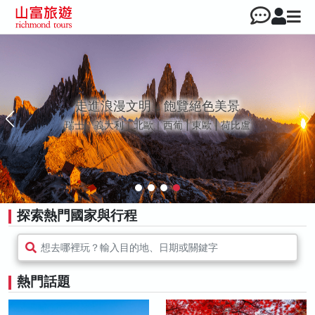
走進浪漫文明，飽覽絕色美景
瑞士｜義大利｜北歐｜西葡 | 東歐 | 荷比盧
探索熱門國家與行程
想去哪裡玩？輸入目的地、日期或關鍵字
熱門話題