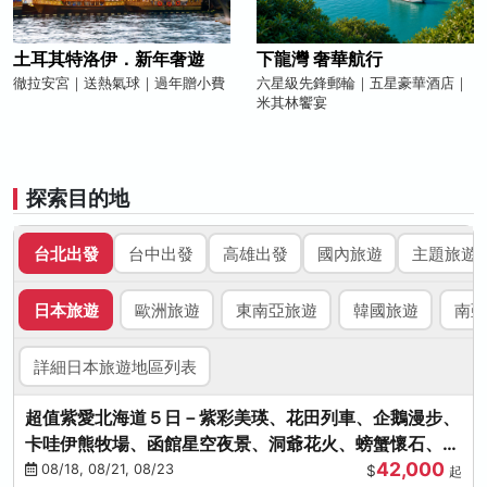
土耳其特洛伊．新年奢遊
下龍灣 奢華航行
徹拉安宮｜送熱氣球｜過年贈小費
六星級先鋒郵輪｜五星豪華酒店｜
米其林饗宴
探索目的地
台北出發
台中出發
高雄出發
國內旅遊
主題旅遊
日本旅遊
歐洲旅遊
東南亞旅遊
韓國旅遊
南亞
詳細日本旅遊地區列表
超值紫愛北海道５日－紫彩美瑛、花田列車、企鵝漫步、
卡哇伊熊牧場、函館星空夜景、洞爺花火、螃蟹懷石、啤
42,000
酒暢飲
08/18, 08/21, 08/23
$
起