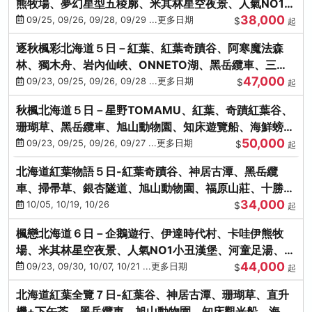
熊牧場、夢幻星型五稜廓、米其林星空夜景、人氣NO1小
38,000
丑漢堡、洞爺花火
09/25, 09/26, 09/28, 09/29 ...更多日期
$
起
逐秋楓彩北海道５日－紅葉、紅葉奇蹟谷、阿寒魔法森
林、獨木舟、岩內仙峽、ONNETO湖、黑岳纜車、三國
47,000
峠、豐平峽、螃蟹溫泉
09/23, 09/25, 09/26, 09/28 ...更多日期
$
起
秋楓北海道５日－星野TOMAMU、紅葉、奇蹟紅葉谷、
珊瑚草、黑岳纜車、旭山動物園、知床遊覽船、海鮮螃蟹
50,000
和牛吃到飽
09/23, 09/25, 09/26, 09/27 ...更多日期
$
起
北海道紅葉物語５日-紅葉奇蹟谷、神居古潭、黑岳纜
車、掃帚草、銀杏隧道、旭山動物園、福原山莊、十勝牧
34,000
場、冰的美術館
10/05, 10/19, 10/26
$
起
楓戀北海道６日－企鵝遊行、伊達時代村、卡哇伊熊牧
場、米其林星空夜景、人氣NO1小丑漢堡、河童足湯、奇
44,000
幻燈遊步道、洞爺花火
09/23, 09/30, 10/07, 10/21 ...更多日期
$
起
北海道紅葉全覽７日-紅葉谷、神居古潭、珊瑚草、直升
機+下午茶、黑岳纜車、旭山動物園、知床觀光船、海膽