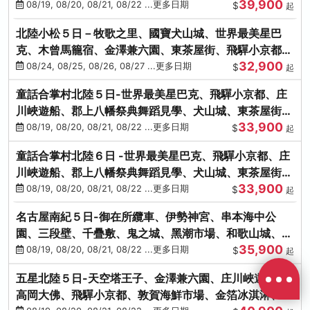
39,900
花之里絢爛花海
08/19, 08/20, 08/21, 08/22 ...更多日期
$
起
北陸小松５日－牧歌之里、國寶犬山城、世界最美星巴
克、木曾馬籠宿、金澤兼六園、東茶屋街、飛驒小京都、
32,900
白川鄉合掌村
08/24, 08/25, 08/26, 08/27 ...更多日期
$
起
童話合掌村北陸５日-世界最美星巴克、飛驒小京都、庄
川峽遊船、郡上八幡祭典舞蹈見學、犬山城、東茶屋街、
33,900
松葉蟹、金箔冰淇淋
08/19, 08/20, 08/21, 08/22 ...更多日期
$
起
童話合掌村北陸６日 -世界最美星巴克、飛驒小京都、庄
川峽遊船、郡上八幡祭典舞蹈見學、犬山城、東茶屋街、
33,900
松葉蟹、金箔冰淇淋
08/19, 08/20, 08/21, 08/22 ...更多日期
$
起
名古屋南紀５日-御在所纜車、伊勢神宮、串本海中公
園、三段壁、千疊敷、鬼之城、黑潮市場、和歌山城、伊
35,900
勢龍蝦溫泉
08/19, 08/20, 08/21, 08/22 ...更多日期
$
起
五星北陸５日-天空塔王子、金澤兼六園、庄川峽遊船、
高岡大佛、飛驒小京都、敦賀海鮮市場、金箔冰淇淋、鰻