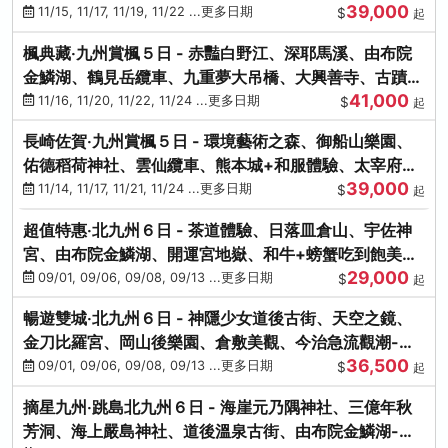
39,000
滿宮、竈門神社
11/15, 11/17, 11/19, 11/22 ...更多日期
$
起
楓典藏‧九州賞楓５日 - 赤豔白野江、深耶馬溪、由布院
金鱗湖、鶴見岳纜車、九重夢大吊橋、大興善寺、古蹟河
41,000
豚+和牛饗宴
11/16, 11/20, 11/22, 11/24 ...更多日期
$
起
長崎佐賀‧九州賞楓５日 - 環境藝術之森、御船山樂園、
佑德稻荷神社、雲仙纜車、熊本城+和服體驗、太宰府天
39,000
滿宮、光明禪寺
11/14, 11/17, 11/21, 11/24 ...更多日期
$
起
超值特惠‧北九州６日 - 茶道體驗、日落皿倉山、宇佐神
宮、由布院金鱗湖、開運宮地嶽、和牛+螃蟹吃到飽美
29,000
饌-台中出發
09/01, 09/06, 09/08, 09/13 ...更多日期
$
起
暢遊雙城‧北九州６日 - 神隱少女道後古街、天空之鏡、
金刀比羅宮、岡山後樂園、倉敷美觀、今治急流觀潮-台
36,500
中出發
09/01, 09/06, 09/08, 09/13 ...更多日期
$
起
摘星九州‧跳島北九州６日 - 海崖元乃隅神社、三億年秋
芳洞、海上嚴島神社、道後溫泉古街、由布院金鱗湖-台