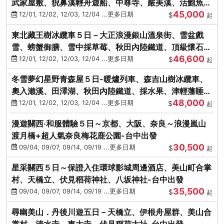
武家屋敷、猊鼻溪輕舟遊船、中尊寺、嚴美溪、活鮑魚
45,000
燒、烤牡蠣、握壽司體驗
12/01, 12/02, 12/03, 12/04 ...更多日期
$
起
東北藏王樹冰纜車５日－大正浪漫銀山溫泉街、雪盆戲
雪、螃蟹御膳、雪中採草莓、秋田內陸鐵道、頂級懷石料
46,600
理、松島遊船
12/01, 12/02, 12/03, 12/04 ...更多日期
$
起
冬雪夢幻星野青森屋５日-暖爐列車、森吉山樹冰纜車、
奧入瀨溪、田澤湖、秋田內陸鐵道、採水果、津輕藩睡魔
48,000
村(不進免稅店)
12/01, 12/02, 12/03, 12/04 ...更多日期
$
起
漫遊關西‧和服體驗５日～京都、大阪、奈良～浪漫嵐山
渡月橋+超人氣奈良梅花鹿公園-台中出發
30,500
09/04, 09/07, 09/14, 09/19 ...更多日期
$
起
星采關西５日～保證入住環球影城周邊酒店、美山町合掌
村、天橋立、伏見稻荷神社、八坂神社-台中出發
35,500
09/04, 09/07, 09/14, 09/19 ...更多日期
$
起
尋幽美山．丹後川遊五日－天橋立、伊根舟屋群、美山合
掌村、清水寺、東大寺、伏見稻荷大社-台中出發