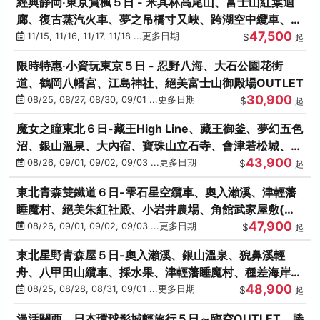
經典靜岡‧東京賞楓５日 - 米其林高尾山、富士山紅葉迴
廊、復古蒸汽火車、夢之吊橋寸又峽、跨湖空中纜車、抹
47,500
茶體驗、三溪園
11/15, 11/16, 11/17, 11/18 ...更多日期
$
起
限時特惠‧小資玩東京５日 - 忍野八海、大石公園花街
道、鶴岡八幡宮、江島神社、絕美富士山御殿場OUTLET
30,900
08/25, 08/27, 08/30, 09/01 ...更多日期
$
起
魔女之瞳東北６日-藏王High Line、藏王御釜、夢幻五色
沼、銀山溫泉、大內宿、寶珠山立石寺、會津若松城、燒
43,900
肉吃到飽
08/26, 09/01, 09/02, 09/03 ...更多日期
$
起
東北青森雙鐵道６日-雫石星空纜車、奧入瀨溪、津輕藩
睡魔村、絕美朱紅社殿、小岩井農場、角館武家屋敷(不
47,900
進免稅店)
08/26, 09/01, 09/02, 09/03 ...更多日期
$
起
東北星野青森屋５日-奧入瀨溪、銀山溫泉、猊鼻溪輕
舟、八甲田山纜車、採水果、津輕藩睡魔村、種差海岸、
48,900
法式料理(不進免稅店)
08/25, 08/28, 08/31, 09/01 ...更多日期
$
起
漫活關西．日本環球影城輕旅行５日～臨空OUTLET、勝