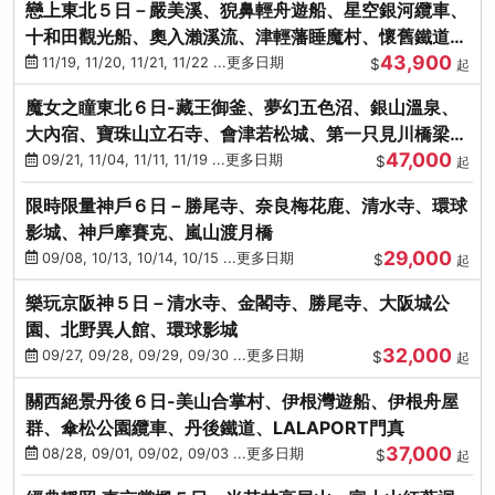
戀上東北５日－嚴美溪、猊鼻輕舟遊船、星空銀河纜車、
十和田觀光船、奧入瀨溪流、津輕藩睡魔村、懷舊鐵道
43,900
（青森／仙台）
11/19, 11/20, 11/21, 11/22 ...更多日期
$
起
魔女之瞳東北６日-藏王御釜、夢幻五色沼、銀山溫泉、
大內宿、寶珠山立石寺、會津若松城、第一只見川橋梁、
47,000
燒肉吃到飽
09/21, 11/04, 11/11, 11/19 ...更多日期
$
起
限時限量神戶６日－勝尾寺、奈良梅花鹿、清水寺、環球
影城、神戶摩賽克、嵐山渡月橋
29,000
09/08, 10/13, 10/14, 10/15 ...更多日期
$
起
樂玩京阪神５日－清水寺、金閣寺、勝尾寺、大阪城公
園、北野異人館、環球影城
32,000
09/27, 09/28, 09/29, 09/30 ...更多日期
$
起
關西絕景丹後６日-美山合掌村、伊根灣遊船、伊根舟屋
群、傘松公園纜車、丹後鐵道、LALAPORT門真
37,000
08/28, 09/01, 09/02, 09/03 ...更多日期
$
起