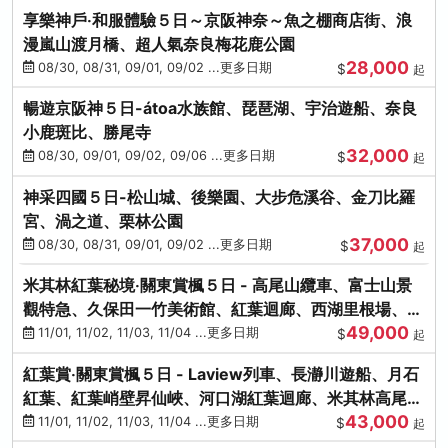
享樂神戶‧和服體驗５日～京阪神奈～魚之棚商店街、浪
漫嵐山渡月橋、超人氣奈良梅花鹿公園
28,000
08/30, 08/31, 09/01, 09/02 ...更多日期
$
起
暢遊京阪神５日-átoa水族館、琵琶湖、宇治遊船、奈良
小鹿斑比、勝尾寺
32,000
08/30, 09/01, 09/02, 09/06 ...更多日期
$
起
神采四國５日-松山城、後樂園、大步危溪谷、金刀比羅
宮、渦之道、栗林公園
37,000
08/30, 08/31, 09/01, 09/02 ...更多日期
$
起
米其林紅葉秘境‧關東賞楓５日 - 高尾山纜車、富士山景
觀特急、久保田一竹美術館、紅葉迴廊、西湖里根場、銀
49,000
杏大道
11/01, 11/02, 11/03, 11/04 ...更多日期
$
起
紅葉賞‧關東賞楓５日 - Laview列車、長瀞川遊船、月石
紅葉、紅葉峭壁昇仙峽、河口湖紅葉迴廊、米其林高尾
43,000
山、海鮮盛宴
11/01, 11/02, 11/03, 11/04 ...更多日期
$
起