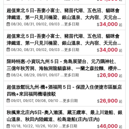
超值東北５日-吾妻小富士、豬苗代湖、五色沼、貓咪會
津鐵道、第一只見川橋梁、銀山溫泉、大內宿、天元台高
34,000
原纜車
08/30, 08/31, 09/02, 09/03 ...更多日期
$
起
超值東北５日-吾妻小富士、豬苗代湖、五色沼、貓咪會
津鐵道、第一只見川橋梁、銀山溫泉、大內宿、天元台高
34,000
原纜車
08/30, 08/31, 09/02, 09/03 ...更多日期
$
起
限時特惠‧小資玩九州５日 - 角島展望台、元乃隅神社、
三億年秋芳洞、海蝕洞龍貓森林、一蘭之森拉麵、櫻井二
26,900
見浦
08/24, 08/29, 09/01, 09/07 ...更多日期
$
起
超值放鬆玩九州‧機+酒福岡５日 - 保證入住便捷市區飯店
四晚+來回福岡機場接駁
26,900
09/01, 09/07, 09/08, 09/10 ...更多日期
$
起
秋楓東北庄內5日-奧入瀨溪、藏王纜車、最上川遊船、銀
山溫泉、秋田內陸鐵道、松島遊船(庄內/庄內)
46,000
10/18, 10/22, 10/26, 10/30 ...更多日期
$
起