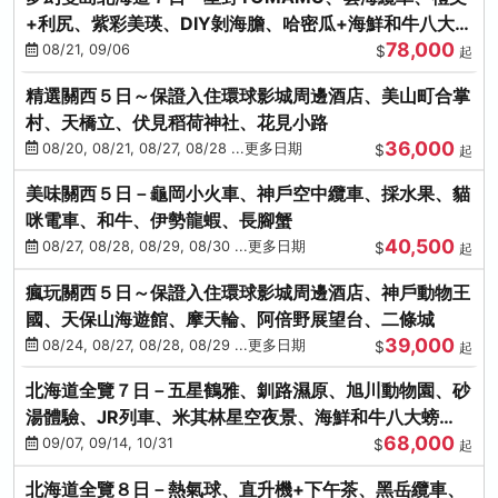
+利尻、紫彩美瑛、DIY剝海膽、哈密瓜+海鮮和牛八大螃
78,000
蟹吃到飽
08/21, 09/06
$
起
精選關西５日～保證入住環球影城周邊酒店、美山町合掌
村、天橋立、伏見稻荷神社、花見小路
36,000
08/20, 08/21, 08/27, 08/28 ...更多日期
$
起
美味關西５日－龜岡小火車、神戶空中纜車、採水果、貓
咪電車、和牛、伊勢龍蝦、長腳蟹
40,500
08/27, 08/28, 08/29, 08/30 ...更多日期
$
起
瘋玩關西５日～保證入住環球影城周邊酒店、神戶動物王
國、天保山海遊館、摩天輪、阿倍野展望台、二條城
39,000
08/24, 08/27, 08/28, 08/29 ...更多日期
$
起
北海道全覽７日－五星鶴雅、釧路濕原、旭川動物園、砂
湯體驗、JR列車、米其林星空夜景、海鮮和牛八大螃
68,000
蟹、卡哇依熊牧場
09/07, 09/14, 10/31
$
起
北海道全覽８日－熱氣球、直升機+下午茶、黑岳纜車、