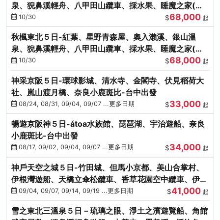
泉、猊鼻溪輕舟、八甲田山纜車、採水果、睡魔之家(不
68,000
進免稅店)
10/30
$
起
秋楓東北５日-紅葉、星野青森屋、奧入瀨溪、銀山溫
泉、猊鼻溪輕舟、八甲田山纜車、採水果、睡魔之家(不
68,000
進免稅店)
10/30
$
起
神采京阪５日-環球影城、清水寺、金閣寺、伏見稻荷大
社、嵐山渡月橋、奈良小鹿斑比-台中出發
33,000
08/24, 08/31, 09/04, 09/07 ...更多日期
$
起
暢遊京阪神５日-átoa水族館、琵琶湖、宇治遊船、奈良
小鹿斑比-台中出發
34,000
08/17, 09/02, 09/04, 09/07 ...更多日期
$
起
神戶天空之城５日-竹田城、但馬小京都、美山合掌村、
伊根灣遊船、天橋立傘松纜車、香草花園空中纜車、伊勢
41,000
龍蝦-台中出發
09/04, 09/07, 09/14, 09/19 ...更多日期
$
起
雪之東北三溫泉５日－琉璃之眼、淨土之濱遊覽船、角館