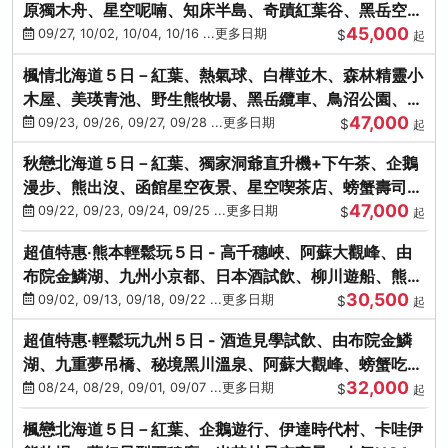
原獨木舟、星空呢喃、知床半島、奇蹟紅葉谷、黑岳空中
45,000
纜車、旭山動物園
09/27, 10/02, 10/04, 10/16 ...更多日期
$
起
楓情北海道５日－紅葉、熱氣球、白樺並木、森林精靈小
木屋、美瑛青池、野生熊牧場、黑岳纜車、鳥沼公園、紅
47,000
葉奇蹟谷、螃蟹吃到飽
09/23, 09/26, 09/27, 09/28 ...更多日期
$
起
秋戀北海道５日－紅葉、獨家洞爺直升機+下午茶、企鵝
漫步、熊出沒、函館星空夜景、星空喫茶店、螃蟹壽司、
47,000
海膽、三大螃蟹放題
09/22, 09/23, 09/24, 09/25 ...更多日期
$
起
超值特惠‧熊本輕鬆玩５日 - 高千穗峽、阿蘇大觀峰、由
布院金鱗湖、九州小京都、日本酒試飲、柳川遊船、熊本
30,500
城、熊本AEON
09/02, 09/13, 09/18, 09/22 ...更多日期
$
起
超值特惠‧輕鬆玩九州５日 - 酒造見學試飲、由布院金鱗
湖、九重夢吊橋、秘境黑川溫泉、阿蘇大觀峰、螃蟹吃到
32,000
飽
08/24, 08/29, 09/01, 09/07 ...更多日期
$
起
楓戀北海道５日－紅葉、企鵝遊行、伊達時代村、卡哇伊