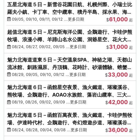
五星北海道５日－新雪谷花園日航、札幌州際、小瑞士比
羅夫小鎮、卡丁車、空中纜車、積丹半島、採水果、海鮮
61,000
和牛螃蟹放題
09/05, 09/10, 09/11, 09/12 ...更多日期
$
起
超值北海道５日－尼克斯海洋公園、企鵝遊行、卡哇伊熊
牧場、浪漫小樽、羊蹄山名水公園、洞爺星空、花火大
31,000
會、螃蟹懷石料理
08/24, 08/27, 09/02, 09/05 ...更多日期
$
起
魅力北海道道東５日－天空溫泉SPA、神秘之湖、天都山
流冰館、釧路濕原、丹頂鶴、花時計、砂湯體驗、螃蟹吃
33,000
到飽
08/29, 09/05, 09/10, 09/12 ...更多日期
$
起
魅力北海道６日－函館星空夜景、漁火鐵道、璀璨溪谷、
熊牧場、企鵝遊行、AOAO水族館、藻岩山纜車、三大螃
42,000
蟹吃到飽
08/19, 08/26, 09/02, 09/09 ...更多日期
$
起
魅力北海道５日－函館百萬夜景、漁火鐵道、卡哇伊熊牧
場、伊達時代村、企鵝遊行、奇幻燈遊步道、璀璨溪谷、
36,000
人氣NO1小丑漢堡
08/24, 08/28, 09/04, 09/08 ...更多日期
$
起