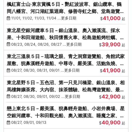
楓紅富士山‧東京賞楓５日 - 艷紅波波草、鋸山纜車、鶴
岡八幡宮、河口湖紅葉迴廊、修善寺虹之鄉、堂島遊覽
41,000
船、熱海梅園
11/01, 11/02, 11/03, 11/04 ...更多日期
$
起
東北星空銀河纜車５日－銀山溫泉、奧入瀨溪流、採水
果、十和田湖遊船、秋田懷舊火車、松島遊船烤牡蠣、嚴
39,900
美溪、螃蟹本家
08/23, 08/24, 08/26, 08/27 ...更多日期
$
起
東北三溫泉５日－琉璃之眼、青之洞窟遊覽船、角館武家
屋敷、猊鼻溪輕舟遊船、中尊寺、嚴美溪、活鮑魚燒、烤
41,900
牡蠣、握壽司體驗
08/27, 08/30, 08/31, 09/01 ...更多日期
$
起
東北星野５日－五色沼、第一只見川橋梁、銀山溫泉、相
馬樓舞孃茶席、大內宿、抹茶體驗、松島灣遊覽船、最上
42,900
川輕舟、螃蟹御膳
08/27, 08/30, 09/01, 09/02 ...更多日期
$
起
戀上東北５日－嚴美溪、猊鼻輕舟遊船、小岩井農場、星
空銀河纜車、十和田觀光船、奧入瀨溪流、睡魔之家、朱
40,900
紅社殿（仙台／青森）
08/27, 09/01, 09/13
$
起