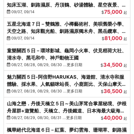
知床五湖、釧路濕原、丹頂鶴、砂湯體驗、星空夜景、洞
75,000
爺花火、螃蟹懷石料理
09/07, 09/14
$
起
五星北海道７日－雙鶴雅、小樽藝術村、美唄舊榮小學、
天空之路、知床觀光船、釧路濕原獨木舟、黑岳纜車、流
81,000
冰硝子館DIY玻璃杯
09/07, 09/14
$
起
童樂關西５日－環球影城、龜岡小火車、伏見稻荷大社、
清水寺、黑毛和牛、神戶動物王國
34,500
08/27, 08/28, 08/29, 08/30 ...更多日期
$
起
魅力關西５日-阿倍野HARUKAS、海遊館、清水寺和服
體驗、採水果、人氣貓咪站長、小鹿斑比、天保山摩天
36,500
輪、水上巴士
08/27, 08/28, 08/29, 08/30 ...更多日期
$
起
山海之戀．丹後天橋立５日～美山茅茸合掌屋秘境、伊根
舟屋群+遊覽船、天橋立、丹後鐵道、日本海最大級海鮮
40,000
市場
08/27, 08/29, 08/30, 08/31 ...更多日期
$
起
楓華絕代北海道６日－紅葉、夢幻雲海、珊瑚草、釧路濕