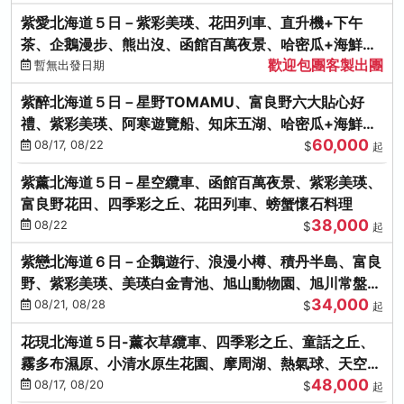
紫愛北海道５日－紫彩美瑛、花田列車、直升機+下午
茶、企鵝漫步、熊出沒、函館百萬夜景、哈密瓜+海鮮和
歡迎包團客製出團
牛八大螃蟹吃到飽
暫無出發日期
紫醉北海道５日－星野TOMAMU、富良野六大貼心好
禮、紫彩美瑛、阿寒遊覽船、知床五湖、哈密瓜+海鮮和
60,000
牛螃蟹吃到飽
08/17, 08/22
$
起
紫薰北海道５日－星空纜車、函館百萬夜景、紫彩美瑛、
富良野花田、四季彩之丘、花田列車、螃蟹懷石料理
38,000
08/22
$
起
紫戀北海道６日－企鵝遊行、浪漫小樽、積丹半島、富良
野、紫彩美瑛、美瑛白金青池、旭山動物園、旭川常盤旋
34,000
轉塔
08/21, 08/28
$
起
花現北海道５日-薰衣草纜車、四季彩之丘、童話之丘、
霧多布濕原、小清水原生花園、摩周湖、熱氣球、天空溫
48,000
泉SPA、螃蟹吃到飽
08/17, 08/20
$
起