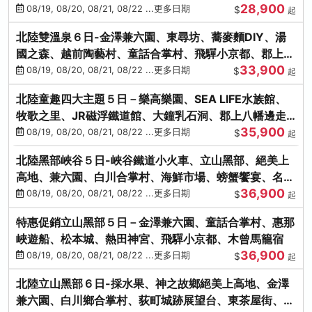
28,900
街、下呂溫泉
08/19, 08/20, 08/21, 08/22 ...更多日期
$
起
北陸雙溫泉６日-金澤兼六園、東尋坊、蕎麥麵DIY、湯
國之森、越前陶藝村、童話合掌村、飛驒小京都、郡上八
33,900
幡
08/19, 08/20, 08/21, 08/22 ...更多日期
$
起
北陸童趣四大主題５日－樂高樂園、SEA LIFE水族館、
牧歌之里、JR磁浮鐵道館、大鐘乳石洞、郡上八幡邊走
35,900
邊吃
08/19, 08/20, 08/21, 08/22 ...更多日期
$
起
北陸黑部峽谷５日-峽谷鐵道小火車、立山黑部、絕美上
高地、兼六園、白川合掌村、海鮮市場、螃蟹饗宴、名湯
36,900
雙溫泉
08/19, 08/20, 08/21, 08/22 ...更多日期
$
起
特惠促銷立山黑部５日－金澤兼六園、童話合掌村、惠那
峽遊船、松本城、熱田神宮、飛驒小京都、木曾馬籠宿
36,900
08/19, 08/20, 08/21, 08/22 ...更多日期
$
起
北陸立山黑部６日-採水果、神之故鄉絕美上高地、金澤
兼六園、白川鄉合掌村、荻町城跡展望台、東茶屋街、名