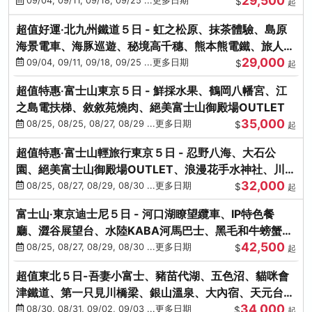
29,500
本熊-台中出發
09/04, 09/11, 09/18, 09/25 ...更多日期
$
起
超值好運‧北九州鐵道５日 - 虹之松原、抹茶體驗、島原
海景電車、海豚巡遊、秘境高千穗、熊本熊電鐵、旅人觀
29,000
光列車-台中出發
09/04, 09/11, 09/18, 09/25 ...更多日期
$
起
超值特惠‧富士山東京５日 - 鮮採水果、鶴岡八幡宮、江
之島電扶梯、敘敘苑燒肉、絕美富士山御殿場OUTLET
35,000
08/25, 08/25, 08/27, 08/29 ...更多日期
$
起
超值特惠‧富士山輕旅行東京５日 - 忍野八海、大石公
園、絕美富士山御殿場OUTLET、浪漫花手水神社、川越
32,000
小江戶
08/25, 08/27, 08/29, 08/30 ...更多日期
$
起
富士山‧東京迪士尼５日 - 河口湖瞭望纜車、IP特色餐
廳、澀谷展望台、水陸KABA河馬巴士、黑毛和牛螃蟹美
42,500
饌、季節採果
08/25, 08/27, 08/29, 08/30 ...更多日期
$
起
超值東北５日-吾妻小富士、豬苗代湖、五色沼、貓咪會
津鐵道、第一只見川橋梁、銀山溫泉、大內宿、天元台高
34,000
原纜車
08/30, 08/31, 09/02, 09/03 ...更多日期
$
起