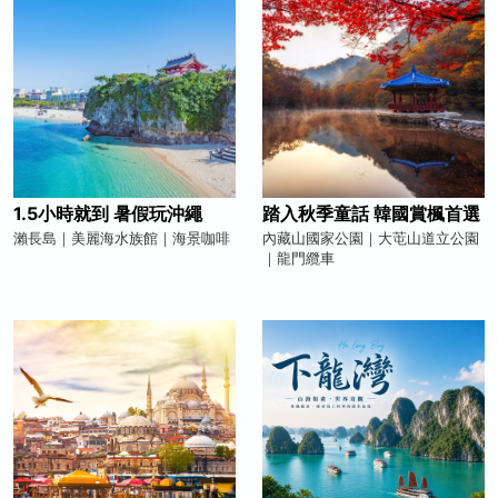
1.5小時就到 暑假玩沖繩
踏入秋季童話 韓國賞楓首選
瀨長島｜美麗海水族館｜海景咖啡
內藏山國家公園｜大芚山道立公園
｜龍門纜車