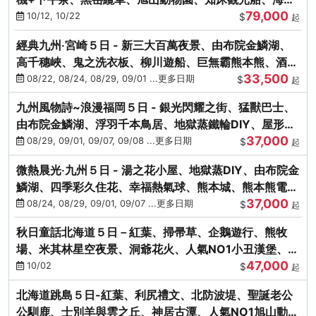
79,000
涮涮鍋(不進免稅店)
10/12, 10/22
$
起
經典九州‧宮崎５日 - 新三大百萬夜景、由布院金鱗湖、
高千穗峽、鬼之洗衣板、柳川遊船、巨無霸熊本熊、酒造
33,500
見學試飲
08/22, 08/24, 08/29, 09/01 ...更多日期
$
起
九州風物詩~浪漫福岡５日 - 銀光閃耀之街、猛獸巴士、
由布院金鱗湖、浮羽千本鳥居、地獄蒸鐵輪DIY、屋形船
37,000
晚宴、鸕鶿捕魚
08/29, 09/01, 09/07, 09/08 ...更多日期
$
起
微熱晨光‧九州５日 - 湯之花小屋、地獄蒸DIY、由布院金
鱗湖、四季彩久住花、幸福熱氣球、熊本城、熊本熊電
37,000
鐵、螃蟹吃到飽
08/24, 08/29, 09/01, 09/07 ...更多日期
$
起
秋日童話北海道５日－紅葉、掃帚草、企鵝遊行、熊牧
場、米其林星空夜景、洞爺花火、人氣NO1小丑漢堡、螃
47,000
蟹放題(千/函)
10/02
$
起
北海道跳島５日-紅葉、利尻禮文、北防波堤、聖誕老公
公馴鹿、士別羊與雲之丘、神居古潭、人氣NO1旭山動物