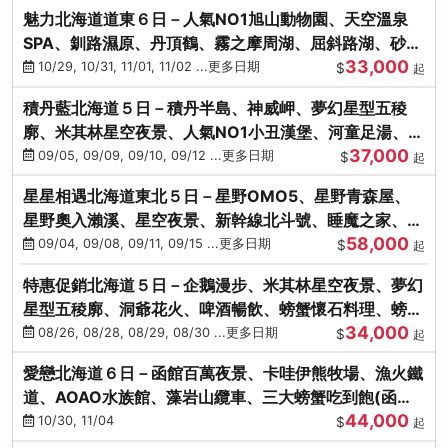
魅力北海道道東６日－人氣NO1旭山動物園、天空溫泉
SPA、釧路濕原、丹頂鶴、霧之摩周湖、屈斜路湖、砂湯
33,000
體驗
10/29, 10/31, 11/01, 11/02 ...更多日期
$
起
積丹藍北海道５日－積丹半島、神威岬、夢幻星型五稜
廓、米其林星空夜景、人氣NO1小丑漢堡、河童足湯、奇
37,000
幻燈遊步道、璀璨溪谷
09/05, 09/09, 09/10, 09/12 ...更多日期
$
起
星星相遇北海道東北５日－星野OMO5、星野青森屋、
星野奧入瀨溪、星空夜景、新幹線北斗號、睡魔之家、十
58,000
和田湖(不進免稅店)
09/04, 09/08, 09/11, 09/15 ...更多日期
$
起
特惠促銷北海道５日－企鵝漫步、米其林星空夜景、夢幻
星型五稜廓、洞爺花火、啤酒暢飲、螃蟹懷石料理、螃蟹
34,000
吃到飽
08/26, 08/28, 08/29, 08/30 ...更多日期
$
起
愛戀北海道６日－函館百萬夜景、卡哇伊熊牧場、漁火鐵
道、AOAO水族館、藻岩山纜車、三大螃蟹吃到飽(函館/
44,000
千歲)
10/30, 11/04
$
起