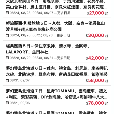
大阪京都美山５日－兩晚京都、宇治川遊船、花見小路、
美山合掌村、嵐山渡月橋、奈良朱紅燈籠、奈良梅花鹿、
27,000
流水瀑布電扶梯
08/24, 08/28, 09/04, 09/07 ...更多日期
$
起
輕旅關西‧和服體驗５日～京都、大阪、奈良～浪漫嵐山
渡月橋+超人氣奈良梅花鹿公園
30,000
08/24, 08/26, 08/27, 08/28 ...更多日期
$
起
經典關西５日～保住京阪神、清水寺、金閣寺、
LALAPORT、生田神社
42,000
08/28, 08/29, 08/30, 08/31 ...更多日期
$
起
夢幻雙島北海道６日－稚內、禮文島、利尻島、宗谷岬紀
念碑、北防波堤、野寒布岬、留萌花田家番屋、紫彩美瑛
58,000
08/31, 09/07
$
起
夢幻雙島北海道７日－星野TOMAMU、雲海纜車、禮文
+利尻、紫彩美瑛、DIY剝海膽、哈密瓜+海鮮和牛八大螃
78,000
蟹吃到飽
08/21, 09/06
$
起
夢幻雙島北海道７日－星野TOMAMU、雲海纜車、禮文