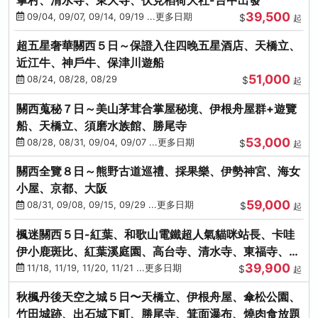
39,500
09/04, 09/07, 09/14, 09/19 ...更多日期
$
起
超五星奢華關西５日～保證入住四晚五星酒店、天橋立、
近江牛、神戶牛、保津川遊船
51,000
08/24, 08/28, 08/29
$
起
關西蒐秘７日～美山茅茸合掌屋秘境、伊根舟屋群+遊覽
船、天橋立、須磨水族館、勝尾寺
53,000
08/28, 08/31, 09/04, 09/07 ...更多日期
$
起
關西全覽８日～熊野古道巡禮、採果樂、伊勢神宮、海女
小屋、京都、大阪
59,000
08/31, 09/08, 09/15, 09/29 ...更多日期
$
起
楓迷關西５日-紅葉、和歌山電鐵超人氣貓咪站長、卡哇
伊小鹿斑比、紅葉溪庭園、高台寺、清水寺、東福寺、伊
39,900
勢龍蝦+和牛
11/18, 11/19, 11/20, 11/21 ...更多日期
$
起
秋楓丹後天空之城５日〜天橋立、伊根舟屋、傘松公園、
竹田城跡、出石城下町、勝尾寺、箕面瀑布、燒肉食放題