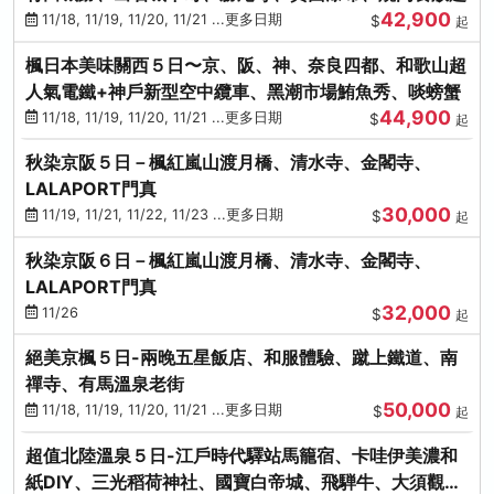
42,900
11/18, 11/19, 11/20, 11/21 ...更多日期
$
起
楓日本美味關西５日〜京、阪、神、奈良四都、和歌山超
人氣電鐵+神戶新型空中纜車、黑潮市場鮪魚秀、啖螃蟹
44,900
11/18, 11/19, 11/20, 11/21 ...更多日期
$
起
秋染京阪５日－楓紅嵐山渡月橋、清水寺、金閣寺、
LALAPORT門真
30,000
11/19, 11/21, 11/22, 11/23 ...更多日期
$
起
秋染京阪６日－楓紅嵐山渡月橋、清水寺、金閣寺、
LALAPORT門真
32,000
11/26
$
起
絕美京楓５日-兩晚五星飯店、和服體驗、蹴上鐵道、南
禪寺、有馬溫泉老街
50,000
11/18, 11/19, 11/20, 11/21 ...更多日期
$
起
超值北陸溫泉５日-江戶時代驛站馬籠宿、卡哇伊美濃和
紙DIY、三光稻荷神社、國寶白帝城、飛騨牛、大須觀音