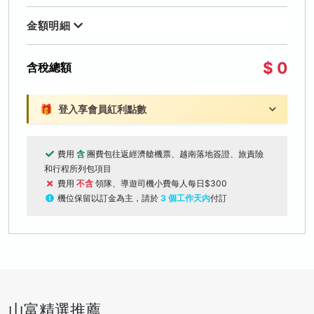
金額明細
$ 0
含稅總額
🎁
登入享會員紅利點數
費用
含
團費包往返經濟艙機票、越南落地簽證、旅責險
和行程所列包項目
費用
不含
領隊、導遊司機小費每人每日$300
機位保留以訂金為主，請於
3 個工作天內
付訂
山富精選推薦