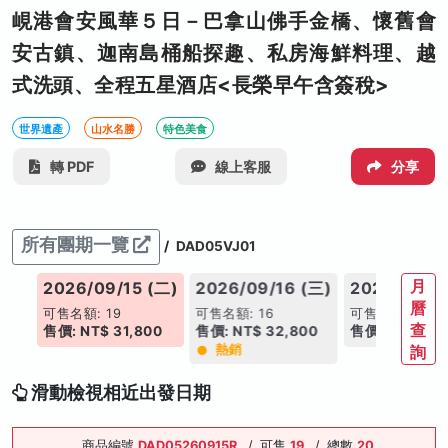
峴港會安風華５日－巴拿山佛手金橋、懷舊會
安古鎮、迦南島桶船探趣、私房海鮮料理、越
式洗頭、全程五星酒店<長榮早午含簽稅>
世界遺產
山水名勝
特色美食
轉 PDF
線上客服
分享
所有團期一覽
/
DAD05VJ01
月
(一)
2026/09/15 (二)
2026/09/16 (三)
2026/09/2
曆
可售名額: 19
可售名額: 16
可售名額: 19
查
00
售價: NT$ 31,800
售價: NT$ 32,800
售價: NT$ 28,
熱銷
詢
滑動檢視相近出發日期
商品編號
DAD05260915R
/
可售
19
/
總數
20