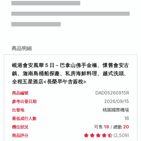
商品明細
峴港會安風華５日－巴拿山佛手金橋、懷舊會安古
鎮、迦南島桶船探趣、私房海鮮料理、越式洗頭、
全程五星酒店<長榮早午含簽稅>
DAD05260915R
商品編號
2026/09/15
參考出發日期
桃園國際機場
出發地
16
最低成行人數
可售
19
/ 總數
20
機位狀況
(2,509)
商品評分