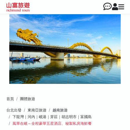
首頁
團體旅遊
台北出發
東南亞旅遊
越南旅遊
下龍灣｜河內｜峴港｜芽莊｜胡志明市｜富國島
風華在峴～全程豪華五星酒店、秘製私房海鮮餐