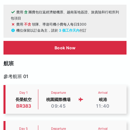
費用
含
團費包往返經濟艙機票、越南落地簽證、旅責險和行程所列
包項目
費用
不含
領隊、導遊司機小費每人每日$300
機位保留以訂金為主，請於
3 個工作天內
付訂
Book Now
航班
參考航班 01
Day 1
Departure
Arrival
長榮航空
桃園國際機場
峴港
BR383
09:45
11:40
Day 5
Departure
Arrival