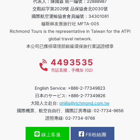
代表人：陳國森 統一編號：22888987
交觀綜字第2029號 品保協會北0030號
國際航空運輸協會會員編號：34301061
穆斯林友善旅行社 MFTA-005
Richmond Tours is the representative in Taiwan for the ATPI
global travel network.
本公司已獲得環境部銀級環保旅行業認證標章
4493535
市話直撥，手機加 (02)
English Service: +886-2-77349823
日本のサービス: +886-2-77349826
大陸人士赴台:
phillis@richmond.com.tw
國際機票、航空自由行、國際訂房專線: 02-7734-9656
證照專線: 02-7734-9766
線上客服
FB粉絲團