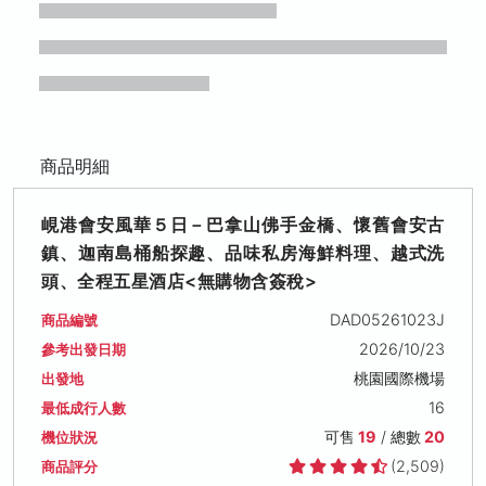
商品明細
峴港會安風華５日－巴拿山佛手金橋、懷舊會安古
鎮、迦南島桶船探趣、品味私房海鮮料理、越式洗
頭、全程五星酒店<無購物含簽稅>
DAD05261023J
商品編號
2026/10/23
參考出發日期
桃園國際機場
出發地
16
最低成行人數
可售
19
/ 總數
20
機位狀況
(2,509)
商品評分