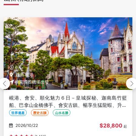
7天
越南 峴港
桃園國際機場出發
峴港、河內、沙壩豐富遊７日－雲霧沙壩、虛擬天堂美
拍、網紅貓貓村探秘、迦南島竹籃船、巴拿山佛手金橋
＜華航雙點含中段＞
世界遺產
山水名勝
特色美食
$46,900
2026/10/22
起