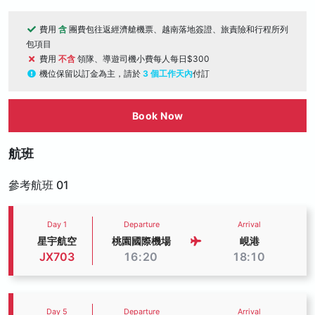
費用
含
團費包往返經濟艙機票、越南落地簽證、旅責險和行程所列
包項目
費用
不含
領隊、導遊司機小費每人每日$300
機位保留以訂金為主，請於
3 個工作天內
付訂
Book Now
航班
參考航班 01
Day 1
Departure
Arrival
星宇航空
桃園國際機場
峴港
JX703
16:20
18:10
Day 5
Departure
Arrival