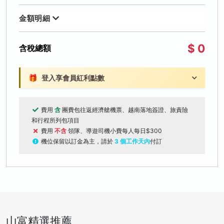
金額明細
$ 0
含稅總額
🎁
登入享會員紅利點數
費用
含
團費包往返經濟艙機票、越南落地簽證、旅責險
和行程所列包項目
費用
不含
領隊、導遊司機小費每人每日$300
機位保留以訂金為主，請於
3 個工作天內
付訂
山富精選推薦