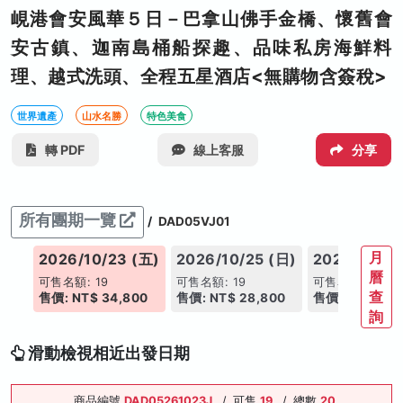
峴港會安風華５日－巴拿山佛手金橋、懷舊會
安古鎮、迦南島桶船探趣、品味私房海鮮料
理、越式洗頭、全程五星酒店<無購物含簽稅>
世界遺產
山水名勝
特色美食
轉 PDF
線上客服
分享
所有團期一覽
/
DAD05VJ01
月
(三)
2026/10/23 (五)
2026/10/25 (日)
2026/10/26
曆
可售名額: 19
可售名額: 19
可售名額: 19
查
00
售價: NT$ 34,800
售價: NT$ 28,800
售價: NT$ 28,
詢
滑動檢視相近出發日期
商品編號
DAD05261023J
/
可售
19
/
總數
20