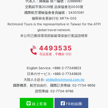
代表人：陳國森 統一編號：22888987
交觀綜字第2029號 品保協會北0030號
國際航空運輸協會會員編號：34301061
穆斯林友善旅行社 MFTA-005
Richmond Tours is the representative in Taiwan for the ATPI
global travel network.
本公司已獲得環境部銀級環保旅行業認證標章
4493535
市話直撥，手機加 (02)
English Service: +886-2-77349823
日本のサービス: +886-2-77349826
大陸人士赴台:
phillis@richmond.com.tw
國際機票、航空自由行、國際訂房專線: 02-7734-9656
證照專線: 02-7734-9766
線上客服
FB粉絲團