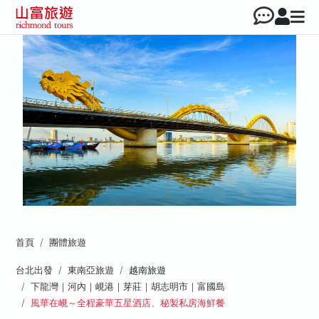
首頁
團體旅遊
台北出發
東南亞旅遊
越南旅遊
下龍灣｜河內｜峴港｜芽莊｜胡志明市｜富國島
風華在峴～全程豪華五星酒店、秘製私房海鮮餐