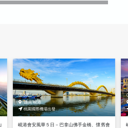
5天
越南 峴港
桃園國際機場出發
會
峴港會安豪華５日－國際五星濱海泳池別墅、