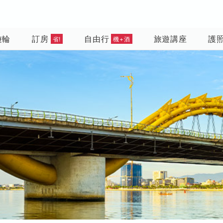
遊輪
訂房
自由行
旅遊講座
護
省!
機+酒