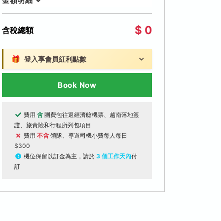
金額明細
$ 0
含稅總額
🎁
登入享會員紅利點數
Book Now
費用
含
團費包往返經濟艙機票、越南落地簽
證、旅責險和行程所列包項目
費用
不含
領隊、導遊司機小費每人每日
$300
機位保留以訂金為主，請於
3 個工作天內
付
訂