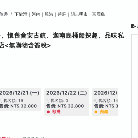
旅遊
下龍灣｜河內｜峴港｜芽莊｜胡志明市｜富國島
橋、懷舊會安古鎮、迦南島桶船探趣、品味私
店<無購物含簽稅>
2026/12/21 (一)
2026/12/22 (二)
2026/12/23 (三)
可售名額: 19
可售名額: 0
可售名額: 14
售價: NT$ 32,800
售價: NT$ 32,800
售價: NT$ 34,800
額滿
熱銷