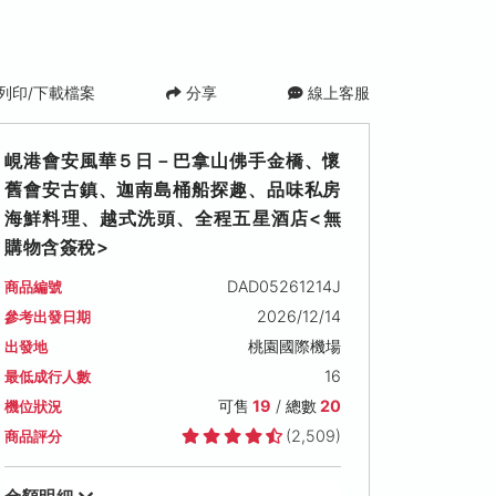
列印/下載檔案
分享
線上客服
峴港會安風華５日－巴拿山佛手金橋、懷
舊會安古鎮、迦南島桶船探趣、品味私房
海鮮料理、越式洗頭、全程五星酒店<無
購物含簽稅>
DAD05261214J
商品編號
2026/12/14
參考出發日期
2026/12/28 (一)
2027/01/25 (一)
桃園國際機場
出發地
可售名額: 19
可售名額: 19
16
最低成行人數
售價: NT$ 34,800
售價: NT$ 35,800
熱銷
可售
19
/ 總數
20
機位狀況
(2,509)
商品評分