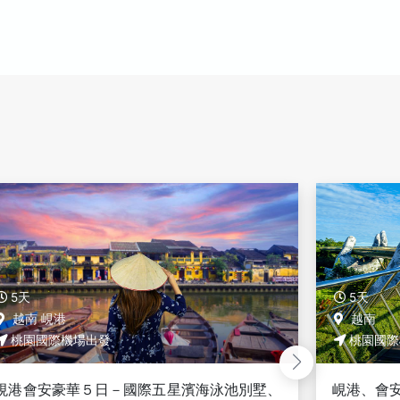
5天
5天
越南
越南 峴
桃園國際機場出發
桃園國際
峴港、會安繽紛５⽇－迦南島⽵籃船、巴拿⼭
峴港會安