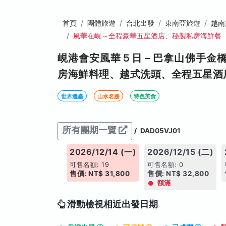
首頁
團體旅遊
台北出發
東南亞旅遊
越南
風華在峴～全程豪華五星酒店、秘製私房海鮮餐
峴港會安風華５日－巴拿山佛手金
房海鮮料理、越式洗頭、全程五星酒
世界遺產
山水名勝
特色美食
所有團期一覽
/
DAD05VJ01
026/12/14 (一)
2026/12/14 (一)
2026/12/15 (二)
售名額: 19
可售名額: 19
可售名額: 0
價: NT$ 30,800
售價: NT$ 31,800
售價: NT$ 32,800
額滿
滑動檢視相近出發日期