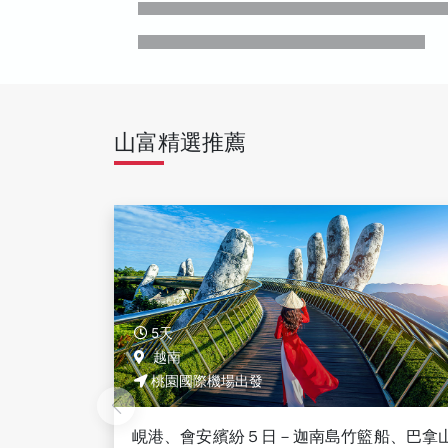
山富精選推薦
5天
越南 峴港
桃園國際機場出發
船、巴拿⼭
峴港會安風華５日－巴拿山佛手金橋、懷舊