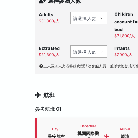
選擇參團人數
Children
Adults
$31,800/人
account fo
bed
$31,800/人
Extra Bed
Infants
$31,800/人
$7,000/人
三人及四人房或特殊房型請洽客服人員，並以實際飯店可
航班
參考航班 01
Departure
Day 1
Arrival
桃園國際機
星宇航空
峴港