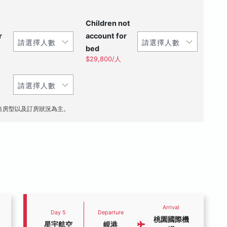
Children not
r
account for
bed
$29,800/人
售房型以及訂房狀況為主。
Arrival
Day 5
Departure
桃園國際機
星宇航空
峴港