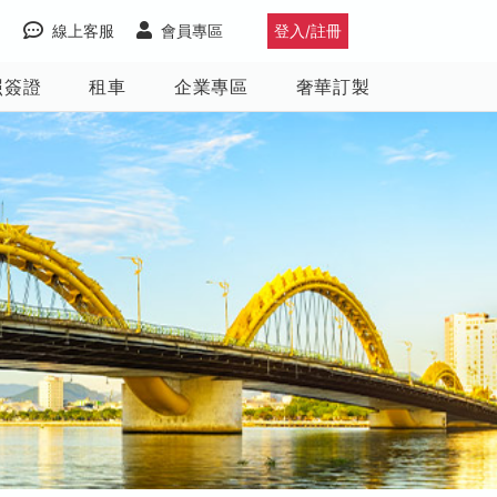
線上客服
會員專區
登入/註冊
照簽證
租車
企業專區
奢華訂製