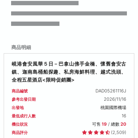
商品明細
峴港會安風華５日－巴拿山佛手金橋、懷舊會安古
鎮、迦南島桶船探趣、私房海鮮料理、越式洗頭、
全程五星酒店<限時促銷團>
DAD05261116J
商品編號
2026/11/16
參考出發日期
桃園國際機場
出發地
16
最低成行人數
可售
19
/ 總數
20
機位狀況
(2,509)
商品評分