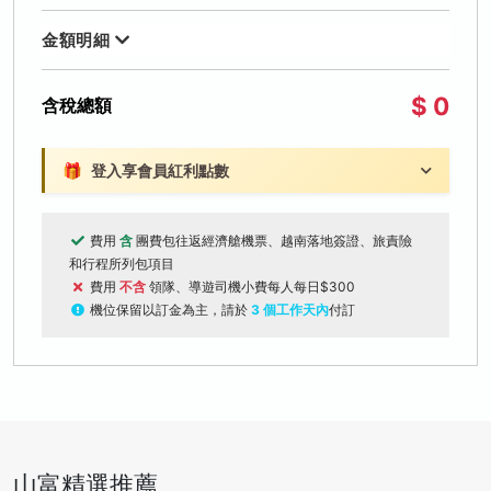
金額明細
$ 0
含稅總額
🎁
登入享會員紅利點數
費用
含
團費包往返經濟艙機票、越南落地簽證、旅責險
和行程所列包項目
費用
不含
領隊、導遊司機小費每人每日$300
機位保留以訂金為主，請於
3 個工作天內
付訂
山富精選推薦