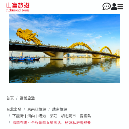
首頁
團體旅遊
台北出發
東南亞旅遊
越南旅遊
下龍灣｜河內｜峴港｜芽莊｜胡志明市｜富國島
風華在峴～全程豪華五星酒店、秘製私房海鮮餐