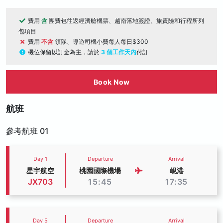
費用
含
團費包往返經濟艙機票、越南落地簽證、旅責險和行程所列
包項目
費用
不含
領隊、導遊司機小費每人每日$300
機位保留以訂金為主，請於
3 個工作天內
付訂
Book Now
航班
參考航班 01
Day 1
Departure
Arrival
星宇航空
桃園國際機場
峴港
JX703
15:45
17:35
Day 5
Departure
Arrival