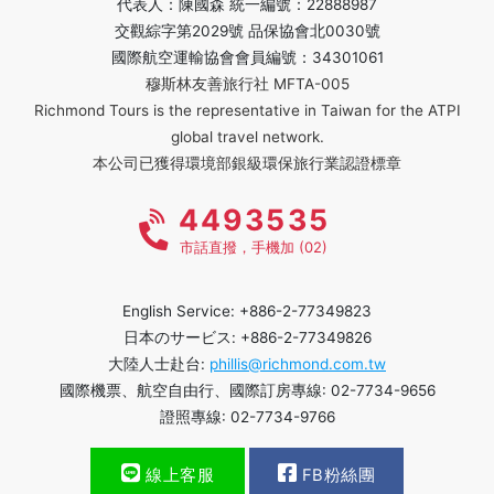
代表人：陳國森 統一編號：22888987
交觀綜字第2029號 品保協會北0030號
國際航空運輸協會會員編號：34301061
穆斯林友善旅行社 MFTA-005
Richmond Tours is the representative in Taiwan for the ATPI
global travel network.
本公司已獲得環境部銀級環保旅行業認證標章
4493535
市話直撥，手機加 (02)
English Service: +886-2-77349823
日本のサービス: +886-2-77349826
大陸人士赴台:
phillis@richmond.com.tw
國際機票、航空自由行、國際訂房專線: 02-7734-9656
證照專線: 02-7734-9766
線上客服
FB粉絲團