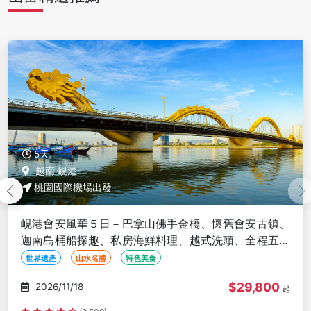
5天
越南 峴港
桃園國際機場出發
峴港會安風華５日－巴拿山佛手金橋、懷舊會安古鎮、
迦南島桶船探趣、私房海鮮料理、越式洗頭、全程五星
酒店<星宇限時促銷團>
世界遺產
山水名勝
特色美食
$29,800
2026/11/18
起