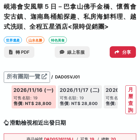
峴港會安風華５日－巴拿山佛手金橋、懷舊會
安古鎮、迦南島桶船探趣、私房海鮮料理、越
式洗頭、全程五星酒店<限時促銷團>
世界遺產
山水名勝
特色美食
轉 PDF
線上客服
分享
所有團期一覽
/
DAD05VJ01
月
(六)
2026/11/16 (一)
2026/11/17 (二)
2026/11/18 
曆
可售名額: 19
可售名額: 19
可售名額: 19
查
00
售價: NT$ 28,800
售價: NT$ 28,800
售價: NT$ 29,8
詢
滑動檢視相近出發日期
商品編號
DAD05261116J
/
可售
19
/
總數
20