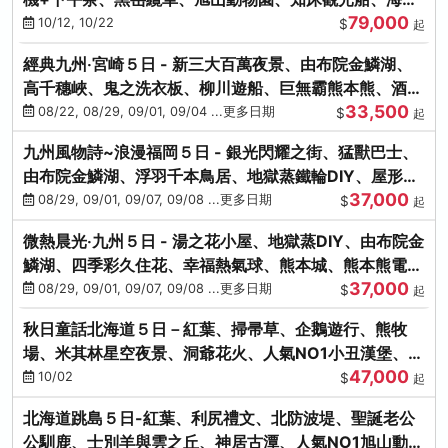
79,000
涮涮鍋(不進免稅店)
10/12, 10/22
$
起
經典九州‧宮崎５日 - 新三大百萬夜景、由布院金鱗湖、
高千穗峽、鬼之洗衣板、柳川遊船、巨無霸熊本熊、酒造
33,500
見學試飲
08/22, 08/29, 09/01, 09/04 ...更多日期
$
起
九州風物詩~浪漫福岡５日 - 銀光閃耀之街、猛獸巴士、
由布院金鱗湖、浮羽千本鳥居、地獄蒸鐵輪DIY、屋形船
37,000
晚宴、鸕鶿捕魚
08/29, 09/01, 09/07, 09/08 ...更多日期
$
起
微熱晨光‧九州５日 - 湯之花小屋、地獄蒸DIY、由布院金
鱗湖、四季彩久住花、幸福熱氣球、熊本城、熊本熊電
37,000
鐵、螃蟹吃到飽
08/29, 09/01, 09/07, 09/08 ...更多日期
$
起
秋日童話北海道５日－紅葉、掃帚草、企鵝遊行、熊牧
場、米其林星空夜景、洞爺花火、人氣NO1小丑漢堡、螃
47,000
蟹放題(千/函)
10/02
$
起
北海道跳島５日-紅葉、利尻禮文、北防波堤、聖誕老公
公馴鹿、士別羊與雲之丘、神居古潭、人氣NO1旭山動物