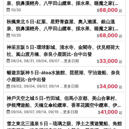
泉、猊鼻溪輕舟、八甲田山纜車、採水果、睡魔之家(不
68,000
進免稅店)
10/30
$
起
秋楓東北５日-紅葉、星野青森屋、奧入瀨溪、銀山溫
泉、猊鼻溪輕舟、八甲田山纜車、採水果、睡魔之家(不
68,000
進免稅店)
10/30
$
起
神采京阪５日-環球影城、清水寺、金閣寺、伏見稻荷大
社、嵐山渡月橋、奈良小鹿斑比-台中出發
33,000
08/24, 08/31, 09/04, 09/07 ...更多日期
$
起
暢遊京阪神５日-átoa水族館、琵琶湖、宇治遊船、奈良
小鹿斑比-台中出發
34,000
09/02, 09/04, 09/07, 09/14 ...更多日期
$
起
神戶天空之城５日-竹田城、但馬小京都、美山合掌村、
伊根灣遊船、天橋立傘松纜車、香草花園空中纜車、伊勢
41,000
龍蝦-台中出發
09/04, 09/07, 09/14, 09/19 ...更多日期
$
起
雪之東北三溫泉５日－琉璃之眼、淨土之濱遊覽船、角館