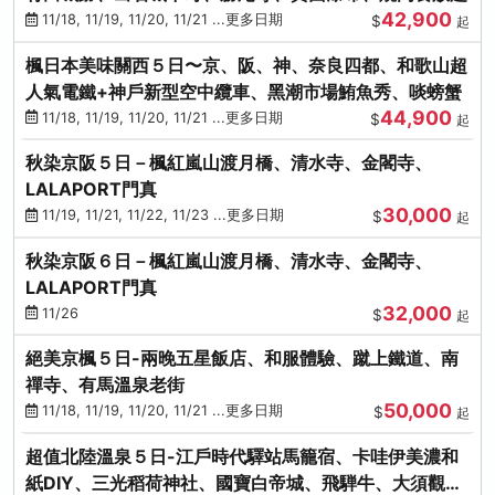
42,900
11/18, 11/19, 11/20, 11/21 ...更多日期
$
起
楓日本美味關西５日〜京、阪、神、奈良四都、和歌山超
人氣電鐵+神戶新型空中纜車、黑潮市場鮪魚秀、啖螃蟹
44,900
11/18, 11/19, 11/20, 11/21 ...更多日期
$
起
秋染京阪５日－楓紅嵐山渡月橋、清水寺、金閣寺、
LALAPORT門真
30,000
11/19, 11/21, 11/22, 11/23 ...更多日期
$
起
秋染京阪６日－楓紅嵐山渡月橋、清水寺、金閣寺、
LALAPORT門真
32,000
11/26
$
起
絕美京楓５日-兩晚五星飯店、和服體驗、蹴上鐵道、南
禪寺、有馬溫泉老街
50,000
11/18, 11/19, 11/20, 11/21 ...更多日期
$
起
超值北陸溫泉５日-江戶時代驛站馬籠宿、卡哇伊美濃和
紙DIY、三光稻荷神社、國寶白帝城、飛騨牛、大須觀音