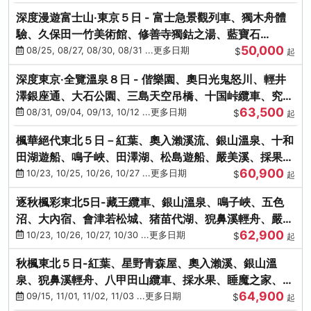
深度漫遊富士山‧東京５日 - 富士急景觀列車、獨木舟體
驗、久保田一竹美術館、修善寺獨鈷之湯、藍寶石
50,000
SAPHIR踴子號
08/25, 08/27, 08/30, 08/31 ...更多日期
$
起
深度東京‧全覽溫泉８日 - 偕樂園、奧日光鬼怒川、輕井
澤銀座通、大石公園、三島天空吊橋、十国峠纜車、究極
63,500
海鮮食べ放題
08/31, 09/04, 09/13, 10/12 ...更多日期
$
起
楓華絕代東北５日－紅葉、奧入瀨溪流、銀山溫泉、十和
田湖遊船、鳴子峽、田澤湖、松島遊船、嚴美溪、採果烤
60,900
牡蠣
10/23, 10/25, 10/26, 10/27 ...更多日期
$
起
逐秋楓彩東北5日-藏王纜車、銀山溫泉、鳴子峽、五色
沼、大內宿、會津若松城、猪苗代湖、猊鼻溪輕舟、嚴美
62,900
溪、松島海灣遊船
10/23, 10/26, 10/27, 10/30 ...更多日期
$
起
秋楓東北５日-紅葉、星野青森屋、奧入瀨溪、銀山溫
泉、猊鼻溪輕舟、八甲田山纜車、採水果、睡魔之家、法
64,900
式料理(不進免稅店)
09/15, 11/01, 11/02, 11/03 ...更多日期
$
起