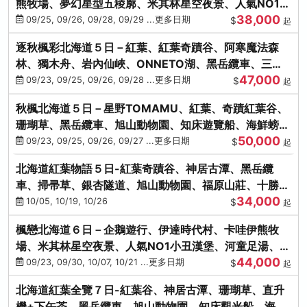
熊牧場、夢幻星型五稜廓、米其林星空夜景、人氣NO1小
38,000
丑漢堡、洞爺花火
09/25, 09/26, 09/28, 09/29 ...更多日期
$
起
逐秋楓彩北海道５日－紅葉、紅葉奇蹟谷、阿寒魔法森
林、獨木舟、岩內仙峽、ONNETO湖、黑岳纜車、三國
47,000
峠、豐平峽、螃蟹溫泉
09/23, 09/25, 09/26, 09/28 ...更多日期
$
起
秋楓北海道５日－星野TOMAMU、紅葉、奇蹟紅葉谷、
珊瑚草、黑岳纜車、旭山動物園、知床遊覽船、海鮮螃蟹
50,000
和牛吃到飽
09/23, 09/25, 09/26, 09/27 ...更多日期
$
起
北海道紅葉物語５日-紅葉奇蹟谷、神居古潭、黑岳纜
車、掃帚草、銀杏隧道、旭山動物園、福原山莊、十勝牧
34,000
場、冰的美術館
10/05, 10/19, 10/26
$
起
楓戀北海道６日－企鵝遊行、伊達時代村、卡哇伊熊牧
場、米其林星空夜景、人氣NO1小丑漢堡、河童足湯、奇
44,000
幻燈遊步道、洞爺花火
09/23, 09/30, 10/07, 10/21 ...更多日期
$
起
北海道紅葉全覽７日-紅葉谷、神居古潭、珊瑚草、直升
機+下午茶、黑岳纜車、旭山動物園、知床觀光船、海膽