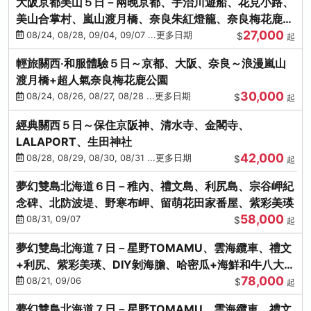
大阪京都美山５日－兩晚京都、宇治川遊船、花見小路、
美山合掌村、嵐山渡月橋、奈良朱紅燈籠、奈良梅花鹿、
27,000
流水瀑布電扶梯
08/24, 08/28, 09/04, 09/07 ...更多日期
$
起
輕旅關西‧和服體驗５日～京都、大阪、奈良～浪漫嵐山
渡月橋+超人氣奈良梅花鹿公園
30,000
08/24, 08/26, 08/27, 08/28 ...更多日期
$
起
經典關西５日～保住京阪神、清水寺、金閣寺、
LALAPORT、生田神社
42,000
08/28, 08/29, 08/30, 08/31 ...更多日期
$
起
夢幻雙島北海道６日－稚內、禮文島、利尻島、宗谷岬紀
念碑、北防波堤、野寒布岬、留萌花田家番屋、紫彩美瑛
58,000
08/31, 09/07
$
起
夢幻雙島北海道７日－星野TOMAMU、雲海纜車、禮文
+利尻、紫彩美瑛、DIY剝海膽、哈密瓜+海鮮和牛八大螃
78,000
蟹吃到飽
08/21, 09/06
$
起
夢幻雙島北海道７日－星野TOMAMU、雲海纜車、禮文