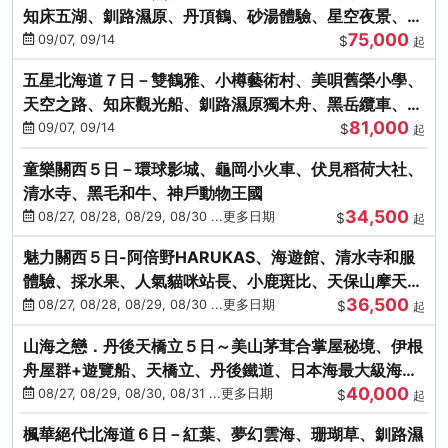
知床五湖、釧路濕原、丹頂鶴、砂湯體驗、星空夜景、洞
75,000
爺花火、螃蟹懷石料理
09/07, 09/14
$
起
五星北海道７日－雙鶴雅、小樽藝術村、美唄舊榮小學、
天空之路、知床觀光船、釧路濕原獨木舟、黑岳纜車、流
81,000
冰硝子館DIY玻璃杯
09/07, 09/14
$
起
童樂關西５日－環球影城、龜岡小火車、伏見稻荷大社、
清水寺、黑毛和牛、神戶動物王國
34,500
08/27, 08/28, 08/29, 08/30 ...更多日期
$
起
魅力關西５日-阿倍野HARUKAS、海遊館、清水寺和服
體驗、採水果、人氣貓咪站長、小鹿斑比、天保山摩天
36,500
輪、水上巴士
08/27, 08/28, 08/29, 08/30 ...更多日期
$
起
山海之戀．丹後天橋立５日～美山茅茸合掌屋秘境、伊根
舟屋群+遊覽船、天橋立、丹後鐵道、日本海最大級海鮮
40,000
市場
08/27, 08/29, 08/30, 08/31 ...更多日期
$
起
楓華絕代北海道６日－紅葉、夢幻雲海、珊瑚草、釧路濕