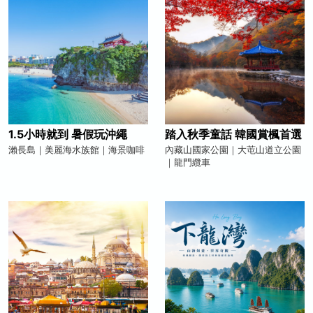
1.5小時就到 暑假玩沖繩
踏入秋季童話 韓國賞楓首選
瀨長島｜美麗海水族館｜海景咖啡
內藏山國家公園｜大芚山道立公園
｜龍門纜車