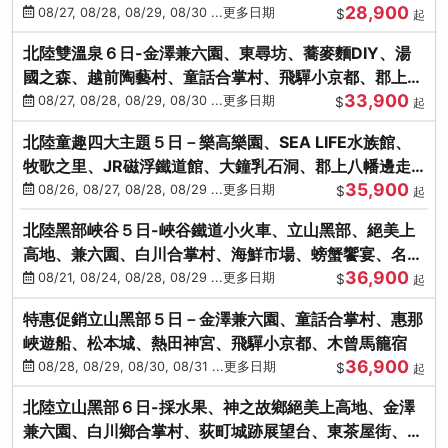
28,900
街、下呂溫泉
08/27, 08/28, 08/29, 08/30 ...更多日期
$
起
北陸雙溫泉６日-金澤兼六園、東尋坊、蕎麥麵DIY、湯
國之森、越前陶藝村、童話合掌村、飛驒小京都、郡上八
33,900
幡
08/27, 08/28, 08/29, 08/30 ...更多日期
$
起
北陸童趣四大主題５日－樂高樂園、SEA LIFE水族館、
牧歌之里、JR磁浮鐵道館、大鐘乳石洞、郡上八幡邊走
35,900
邊吃
08/26, 08/27, 08/28, 08/29 ...更多日期
$
起
北陸黑部峽谷５日-峽谷鐵道小火車、立山黑部、絕美上
高地、兼六園、白川合掌村、海鮮市場、螃蟹饗宴、名湯
36,900
雙溫泉
08/21, 08/24, 08/28, 08/29 ...更多日期
$
起
特惠促銷立山黑部５日－金澤兼六園、童話合掌村、惠那
峽遊船、松本城、熱田神宮、飛驒小京都、木曾馬籠宿
36,900
08/28, 08/29, 08/30, 08/31 ...更多日期
$
起
北陸立山黑部６日-採水果、神之故鄉絕美上高地、金澤
兼六園、白川鄉合掌村、荻町城跡展望台、東茶屋街、名