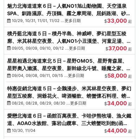
魅力北海道道東６日－人氣NO1旭山動物園、天空溫泉
SPA、釧路濕原、丹頂鶴、霧之摩周湖、屈斜路湖、砂湯
33,000
體驗
10/29, 10/31, 11/01, 11/02 ...更多日期
$
起
積丹藍北海道５日－積丹半島、神威岬、夢幻星型五稜
廓、米其林星空夜景、人氣NO1小丑漢堡、河童足湯、奇
37,000
幻燈遊步道、璀璨溪谷
09/05, 09/09, 09/10, 09/12 ...更多日期
$
起
星星相遇北海道東北５日－星野OMO5、星野青森屋、
星野奧入瀨溪、星空夜景、新幹線北斗號、睡魔之家、十
58,000
和田湖(不進免稅店)
09/04, 09/08, 09/11, 09/15 ...更多日期
$
起
特惠促銷北海道５日－企鵝漫步、米其林星空夜景、夢幻
星型五稜廓、洞爺花火、啤酒暢飲、螃蟹懷石料理、螃蟹
34,000
吃到飽
08/26, 08/28, 08/29, 08/30 ...更多日期
$
起
愛戀北海道６日－函館百萬夜景、卡哇伊熊牧場、漁火鐵
道、AOAO水族館、藻岩山纜車、三大螃蟹吃到飽(函館/
44,000
千歲)
10/30, 11/04
$
起