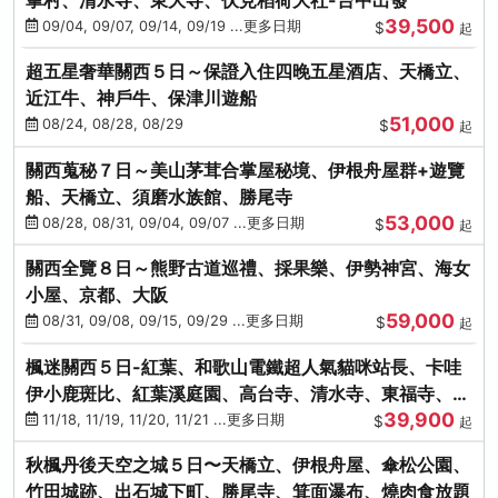
39,500
09/04, 09/07, 09/14, 09/19 ...更多日期
$
起
超五星奢華關西５日～保證入住四晚五星酒店、天橋立、
近江牛、神戶牛、保津川遊船
51,000
08/24, 08/28, 08/29
$
起
關西蒐秘７日～美山茅茸合掌屋秘境、伊根舟屋群+遊覽
船、天橋立、須磨水族館、勝尾寺
53,000
08/28, 08/31, 09/04, 09/07 ...更多日期
$
起
關西全覽８日～熊野古道巡禮、採果樂、伊勢神宮、海女
小屋、京都、大阪
59,000
08/31, 09/08, 09/15, 09/29 ...更多日期
$
起
楓迷關西５日-紅葉、和歌山電鐵超人氣貓咪站長、卡哇
伊小鹿斑比、紅葉溪庭園、高台寺、清水寺、東福寺、伊
39,900
勢龍蝦+和牛
11/18, 11/19, 11/20, 11/21 ...更多日期
$
起
秋楓丹後天空之城５日〜天橋立、伊根舟屋、傘松公園、
竹田城跡、出石城下町、勝尾寺、箕面瀑布、燒肉食放題