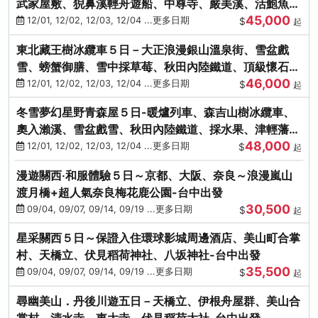
武家屋敷、猊鼻溪輕舟遊船、中尊寺、嚴美溪、活鮑魚
45,000
燒、烤牡蠣、握壽司體驗
12/01, 12/02, 12/03, 12/04 ...更多日期
$
起
東北藏王樹冰纜車５日－大正浪漫銀山溫泉街、雪盆戲
雪、螃蟹御膳、雪中採草莓、秋田內陸鐵道、頂級懷石料
46,000
理、松島遊船
12/01, 12/02, 12/03, 12/04 ...更多日期
$
起
冬雪夢幻星野青森屋５日-暖爐列車、森吉山樹冰纜車、
奧入瀨溪、雪盆戲雪、秋田內陸鐵道、採水果、津輕藩睡
48,000
魔村(不進免稅店)
12/01, 12/02, 12/03, 12/04 ...更多日期
$
起
漫遊關西‧和服體驗５日～京都、大阪、奈良～浪漫嵐山
渡月橋+超人氣奈良梅花鹿公園-台中出發
30,500
09/04, 09/07, 09/14, 09/19 ...更多日期
$
起
星采關西５日～保證入住環球影城周邊酒店、美山町合掌
村、天橋立、伏見稻荷神社、八坂神社-台中出發
35,500
09/04, 09/07, 09/14, 09/19 ...更多日期
$
起
尋幽美山．丹後川遊五日－天橋立、伊根舟屋群、美山合
掌村、清水寺、東大寺、伏見稻荷大社-台中出發