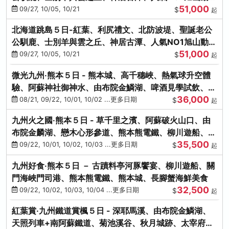
51,000
園、海膽涮涮鍋
09/27, 10/05, 10/21
$
起
北海道跳島５日-紅葉、利尻禮文、北防波堤、聖誕老公
公馴鹿、士別羊與雲之丘、神居古潭、人氣NO1旭山動物
51,000
園、海膽涮涮鍋
09/27, 10/05, 10/21
$
起
微光九州‧熊本５日 - 熊本城、高千穗峽、熱氣球升空體
驗、阿蘇神社御神水、由布院金鱗湖、啤酒見學試飲、豪
36,000
華海鮮盛宴
08/21, 09/22, 10/01, 10/02 ...更多日期
$
起
九州火之國‧熊本５日 - 草千里之濱、阿蘇破火山口、由
布院金麟湖、戀木心形參道、熊本熊電鐵、柳川遊船、地
35,500
獄蒸DIY
09/22, 10/01, 10/02, 10/03 ...更多日期
$
起
九州好食‧熊本５日 － 古蹟料亭河豚饗宴、柳川遊船、關
門海峽門司港、熊本熊電鐵、熊本城、長腳蟹海鮮美食
32,500
09/22, 10/02, 10/03, 10/04 ...更多日期
$
起
紅葉賞‧九州鐵道賞楓５日 - 深耶馬溪、由布院金鱗湖、
天照列車+南阿蘇鐵道、菊池溪谷、秋月城跡、太宰府天