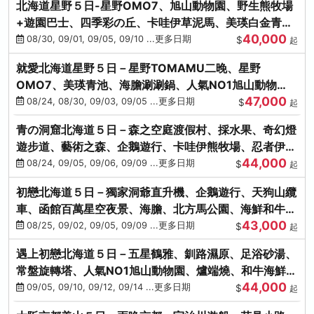
北海道星野５日-星野OMO7、旭山動物園、野生熊牧場
+遊園巴士、四季彩の丘、卡哇伊草泥馬、美瑛白金青
40,000
池、螃蟹吃到飽
08/30, 09/01, 09/05, 09/10 ...更多日期
$
起
就愛北海道星野５日－星野TOMAMU二晚、星野
OMO7、美瑛青池、海膽涮涮鍋、人氣NO1旭山動物
47,000
園、海鮮和牛螃蟹吃到飽
08/24, 08/30, 09/03, 09/05 ...更多日期
$
起
青の洞窟北海道５日－森之空庭渡假村、採水果、奇幻燈
遊步道、藝術之森、企鵝遊行、卡哇伊熊牧場、忍者伊達
44,000
時代村、螃蟹吃到飽
08/24, 09/05, 09/06, 09/09 ...更多日期
$
起
初戀北海道５日－獨家洞爺直升機、企鵝遊行、天狗山纜
車、函館百萬星空夜景、海膽、北方馬公園、海鮮和牛螃
43,000
蟹吃到飽
08/25, 09/02, 09/05, 09/09 ...更多日期
$
起
遇上初戀北海道５日－五星鶴雅、釧路濕原、足浴砂湯、
常盤旋轉塔、人氣NO1旭山動物園、爐端燒、和牛海鮮螃
44,000
蟹吃到飽
09/05, 09/10, 09/12, 09/14 ...更多日期
$
起