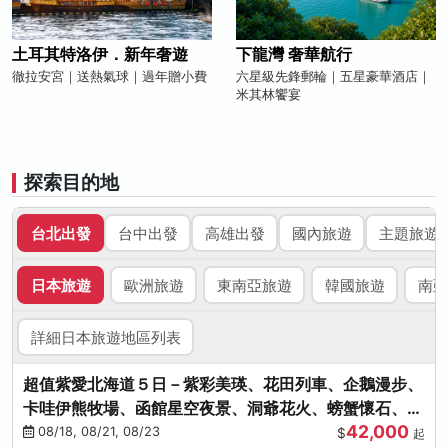
土耳其特洛伊．新年奢遊
下龍灣 奢華航行
徹拉安宮｜送熱氣球｜過年贈小費
六星級先鋒郵輪｜五星豪華酒店｜
米其林饗宴
探索目的地
台北出發
台中出發
高雄出發
國內旅遊
主題旅遊
日本旅遊
歐洲旅遊
東南亞旅遊
韓國旅遊
南亞
詳細日本旅遊地區列表
超值紫愛北海道５日－紫彩美瑛、花田列車、企鵝漫步、
卡哇伊熊牧場、函館星空夜景、洞爺花火、螃蟹懷石、啤
42,000
酒暢飲
08/18, 08/21, 08/23
$
起