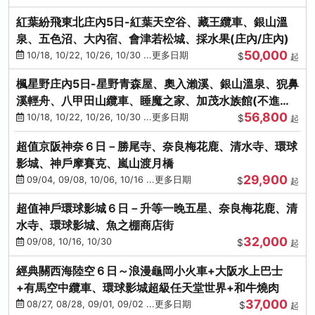
紅葉紛飛東北庄內5日-紅葉天空谷、藏王纜車、銀山溫
泉、五色沼、大內宿、會津若松城、採水果(庄內/庄內)
50,000
10/18, 10/22, 10/26, 10/30 ...更多日期
$
起
楓星野庄內5日-星野青森屋、奧入瀨溪、銀山溫泉、猊鼻
溪輕舟、八甲田山纜車、睡魔之家、加茂水族館(不進店)
56,800
(庄內/庄內)
10/18, 10/22, 10/26, 10/30 ...更多日期
$
起
超值京阪神奈６日－勝尾寺、奈良梅花鹿、清水寺、環球
影城、神戶摩賽克、嵐山渡月橋
29,900
09/04, 09/08, 10/06, 10/16 ...更多日期
$
起
超值神戶環球影城６日－升等一晚五星、奈良梅花鹿、清
水寺、環球影城、魚之棚商店街
32,000
09/08, 10/16, 10/30
$
起
經典關西海陸空６日～浪漫龜岡小火車+大阪水上巴士
+有馬空中纜車、環球影城超級任天堂世界+和牛燒肉
37,000
08/27, 08/28, 09/01, 09/02 ...更多日期
$
起