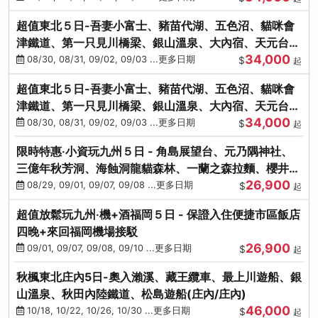
超值東北５日-吾妻小富士、豬苗代湖、五色沼、貓咪會
津鐵道、第一只見川橋梁、銀山溫泉、大內宿、天元台高
34,000
原纜車
08/30, 08/31, 09/02, 09/03 ...更多日期
$
起
超值東北５日-吾妻小富士、豬苗代湖、五色沼、貓咪會
津鐵道、第一只見川橋梁、銀山溫泉、大內宿、天元台高
34,000
原纜車
08/30, 08/31, 09/02, 09/03 ...更多日期
$
起
限時特惠‧小資玩九州５日 - 角島展望台、元乃隅神社、
三億年秋芳洞、海蝕洞龍貓森林、一蘭之森拉麵、櫻井二
26,900
見浦
08/29, 09/01, 09/07, 09/08 ...更多日期
$
起
超值放鬆玩九州‧機+酒福岡５日 - 保證入住便捷市區飯店
四晚+來回福岡機場接駁
26,900
09/01, 09/07, 09/08, 09/10 ...更多日期
$
起
秋楓東北庄內5日-奧入瀨溪、藏王纜車、最上川遊船、銀
山溫泉、秋田內陸鐵道、松島遊船(庄內/庄內)
46,000
10/18, 10/22, 10/26, 10/30 ...更多日期
$
起