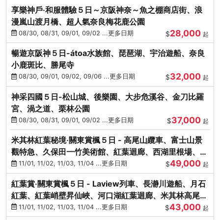
享樂神戶‧和服體驗５日～京阪神奈～魚之棚商店街、浪
漫嵐山渡月橋、超人氣奈良梅花鹿公園
28,000
08/30, 08/31, 09/01, 09/02 ...更多日期
$
起
暢遊京阪神５日-átoa水族館、琵琶湖、宇治遊船、奈良
小鹿斑比、勝尾寺
32,000
08/30, 09/01, 09/02, 09/06 ...更多日期
$
起
神采四國５日-松山城、後樂園、大步危溪谷、金刀比羅
宮、渦之道、栗林公園
37,000
08/30, 08/31, 09/01, 09/02 ...更多日期
$
起
米其林紅葉秘境‧關東賞楓５日 - 高尾山纜車、富士山景
觀特急、久保田一竹美術館、紅葉迴廊、西湖里根場、銀
49,000
杏大道
11/01, 11/02, 11/03, 11/04 ...更多日期
$
起
紅葉賞‧關東賞楓５日 - Laview列車、長瀞川遊船、月石
紅葉、紅葉峭壁昇仙峽、河口湖紅葉迴廊、米其林高尾
43,000
山、海鮮盛宴
11/01, 11/02, 11/03, 11/04 ...更多日期
$
起