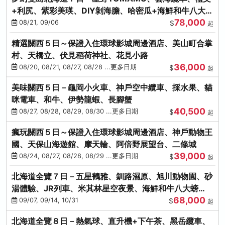
+利尻、紫彩美瑛、DIY剝海膽、哈密瓜+海鮮和牛八大螃
78,000
蟹吃到飽
08/21, 09/06
$
起
精選關西５日～保證入住環球影城周邊酒店、美山町合掌
村、天橋立、伏見稻荷神社、花見小路
36,000
08/20, 08/21, 08/27, 08/28 ...更多日期
$
起
美味關西５日－龜岡小火車、神戶空中纜車、採水果、貓
咪電車、和牛、伊勢龍蝦、長腳蟹
40,500
08/27, 08/28, 08/29, 08/30 ...更多日期
$
起
瘋玩關西５日～保證入住環球影城周邊酒店、神戶動物王
國、天保山海遊館、摩天輪、阿倍野展望台、二條城
39,000
08/24, 08/27, 08/28, 08/29 ...更多日期
$
起
北海道全覽７日－五星鶴雅、釧路濕原、旭川動物園、砂
湯體驗、JR列車、米其林星空夜景、海鮮和牛八大螃
68,000
蟹、卡哇依熊牧場
09/07, 09/14, 10/31
$
起
北海道全覽８日－熱氣球、直升機+下午茶、黑岳纜車、