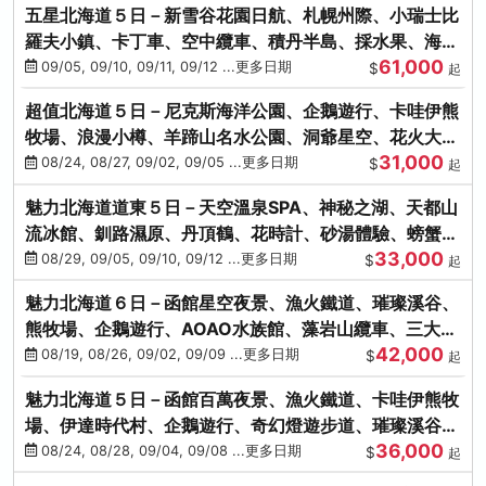
五星北海道５日－新雪谷花園日航、札幌州際、小瑞士比
羅夫小鎮、卡丁車、空中纜車、積丹半島、採水果、海鮮
61,000
和牛螃蟹放題
09/05, 09/10, 09/11, 09/12 ...更多日期
$
起
超值北海道５日－尼克斯海洋公園、企鵝遊行、卡哇伊熊
牧場、浪漫小樽、羊蹄山名水公園、洞爺星空、花火大
31,000
會、螃蟹懷石料理
08/24, 08/27, 09/02, 09/05 ...更多日期
$
起
魅力北海道道東５日－天空溫泉SPA、神秘之湖、天都山
流冰館、釧路濕原、丹頂鶴、花時計、砂湯體驗、螃蟹吃
33,000
到飽
08/29, 09/05, 09/10, 09/12 ...更多日期
$
起
魅力北海道６日－函館星空夜景、漁火鐵道、璀璨溪谷、
熊牧場、企鵝遊行、AOAO水族館、藻岩山纜車、三大螃
42,000
蟹吃到飽
08/19, 08/26, 09/02, 09/09 ...更多日期
$
起
魅力北海道５日－函館百萬夜景、漁火鐵道、卡哇伊熊牧
場、伊達時代村、企鵝遊行、奇幻燈遊步道、璀璨溪谷、
36,000
人氣NO1小丑漢堡
08/24, 08/28, 09/04, 09/08 ...更多日期
$
起