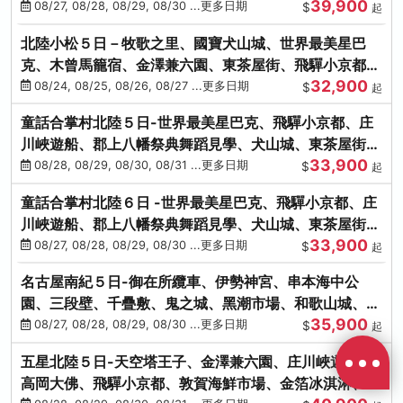
39,900
花之里絢爛花海
08/27, 08/28, 08/29, 08/30 ...更多日期
$
起
北陸小松５日－牧歌之里、國寶犬山城、世界最美星巴
克、木曾馬籠宿、金澤兼六園、東茶屋街、飛驒小京都、
32,900
白川鄉合掌村
08/24, 08/25, 08/26, 08/27 ...更多日期
$
起
童話合掌村北陸５日-世界最美星巴克、飛驒小京都、庄
川峽遊船、郡上八幡祭典舞蹈見學、犬山城、東茶屋街、
33,900
松葉蟹、金箔冰淇淋
08/28, 08/29, 08/30, 08/31 ...更多日期
$
起
童話合掌村北陸６日 -世界最美星巴克、飛驒小京都、庄
川峽遊船、郡上八幡祭典舞蹈見學、犬山城、東茶屋街、
33,900
松葉蟹、金箔冰淇淋
08/27, 08/28, 08/29, 08/30 ...更多日期
$
起
名古屋南紀５日-御在所纜車、伊勢神宮、串本海中公
園、三段壁、千疊敷、鬼之城、黑潮市場、和歌山城、伊
35,900
勢龍蝦溫泉
08/27, 08/28, 08/29, 08/30 ...更多日期
$
起
五星北陸５日-天空塔王子、金澤兼六園、庄川峽遊船、
高岡大佛、飛驒小京都、敦賀海鮮市場、金箔冰淇淋、鰻