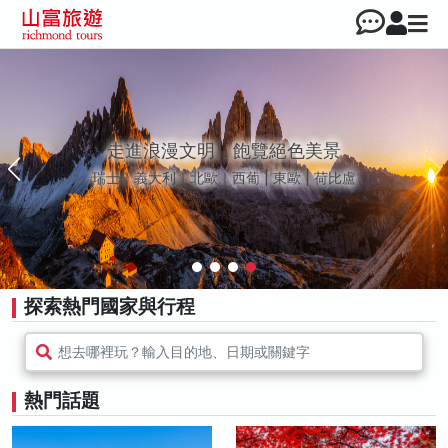
走進浪漫文明，飽覽絕色美景
瑞士｜義大利｜北歐｜西葡 | 東歐 | 荷比盧
探索熱門國家與行程
想去哪裡玩？輸入目的地、日期或關鍵字
熱門話題