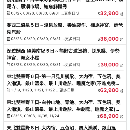
尾寺、黑潮市場、鮪魚解體秀
32,900
08/27, 08/28, 08/30, 09/01 ...更多日期
$
起
關西三溫泉５日－溫泉放鬆、醬油製作、橿原神宮、琵琶
湖汽船
38,000
08/28, 08/29, 08/30, 08/31 ...更多日期
$
起
深遊關西·絕美南紀５日～熊野古道巡禮、採果樂、伊勢
神宮、海女小屋
39,000
08/28, 08/29, 08/30, 08/31 ...更多日期
$
起
東北雙星野６日-第一只見川橋梁、大內宿、五色沼、奧
入瀨溪、銀山溫泉、最上川遊船、睡魔之家(不進免稅店)
62,900
(仙/青)
11/19, 11/20, 11/21, 11/22 ...更多日期
$
起
東北雙星野７日-白神山地、青池、大內宿、五色沼、奧
入瀨溪、銀山溫泉、最上川遊船、生剝鬼、睡魔之家(不
68,900
進免稅店)(仙/青)
08/25, 09/08, 10/05, 11/24
$
起
東北雙星野８日-大內宿、五色沼、奧入瀨溪、銀山溫