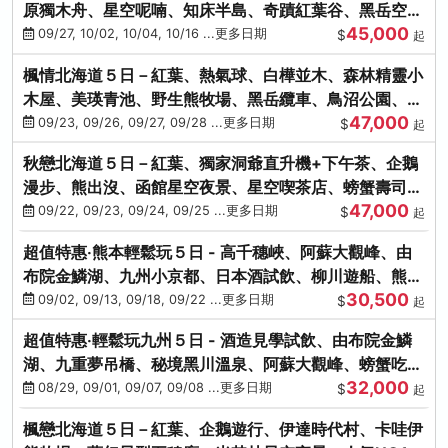
原獨木舟、星空呢喃、知床半島、奇蹟紅葉谷、黑岳空中
45,000
纜車、旭山動物園
09/27, 10/02, 10/04, 10/16 ...更多日期
$
起
楓情北海道５日－紅葉、熱氣球、白樺並木、森林精靈小
木屋、美瑛青池、野生熊牧場、黑岳纜車、鳥沼公園、紅
47,000
葉奇蹟谷、螃蟹吃到飽
09/23, 09/26, 09/27, 09/28 ...更多日期
$
起
秋戀北海道５日－紅葉、獨家洞爺直升機+下午茶、企鵝
漫步、熊出沒、函館星空夜景、星空喫茶店、螃蟹壽司、
47,000
海膽、三大螃蟹放題
09/22, 09/23, 09/24, 09/25 ...更多日期
$
起
超值特惠‧熊本輕鬆玩５日 - 高千穗峽、阿蘇大觀峰、由
布院金鱗湖、九州小京都、日本酒試飲、柳川遊船、熊本
30,500
城、熊本AEON
09/02, 09/13, 09/18, 09/22 ...更多日期
$
起
超值特惠‧輕鬆玩九州５日 - 酒造見學試飲、由布院金鱗
湖、九重夢吊橋、秘境黑川溫泉、阿蘇大觀峰、螃蟹吃到
32,000
飽
08/29, 09/01, 09/07, 09/08 ...更多日期
$
起
楓戀北海道５日－紅葉、企鵝遊行、伊達時代村、卡哇伊