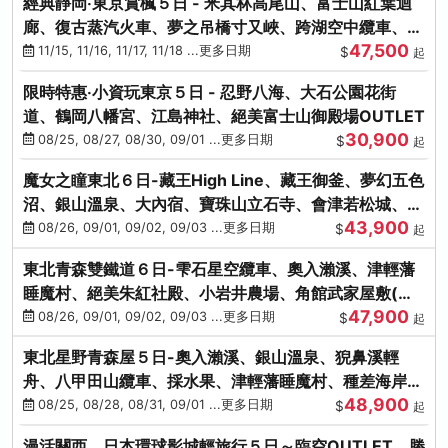
經典靜岡‧東京賞楓５日 - 米其林高尾山、富士山紅葉迴
廊、復古蒸汽火車、夢之吊橋寸又峽、跨湖空中纜車、抹
47,500
茶體驗、三溪園
11/15, 11/16, 11/17, 11/18 ...更多日期
$
起
限時特惠‧小資玩東京５日 - 忍野八海、大石公園花街
道、鶴岡八幡宮、江島神社、絕美富士山御殿場OUTLET
30,900
08/25, 08/27, 08/30, 09/01 ...更多日期
$
起
魔女之瞳東北６日-藏王High Line、藏王御釜、夢幻五色
沼、銀山溫泉、大內宿、寶珠山立石寺、會津若松城、燒
43,900
肉吃到飽
08/26, 09/01, 09/02, 09/03 ...更多日期
$
起
東北青森雙鐵道６日-雫石星空纜車、奧入瀨溪、津輕藩
睡魔村、絕美朱紅社殿、小岩井農場、角館武家屋敷(不
47,900
進免稅店)
08/26, 09/01, 09/02, 09/03 ...更多日期
$
起
東北星野青森屋５日-奧入瀨溪、銀山溫泉、猊鼻溪輕
舟、八甲田山纜車、採水果、津輕藩睡魔村、種差海岸、
48,900
法式料理(不進免稅店)
08/25, 08/28, 08/31, 09/01 ...更多日期
$
起
漫活關西．日本環球影城輕旅行５日～臨空OUTLET、勝