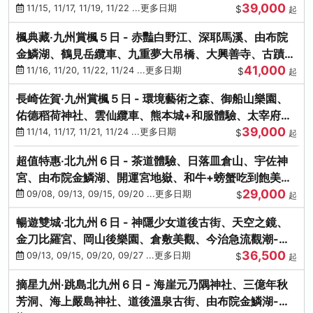
39,000
滿宮、竈門神社
11/15, 11/17, 11/19, 11/22 ...更多日期
$
起
楓典藏‧九州賞楓５日 - 赤豔白野江、深耶馬溪、由布院
金鱗湖、鶴見岳纜車、九重夢大吊橋、大興善寺、古蹟河
41,000
豚+和牛饗宴
11/16, 11/20, 11/22, 11/24 ...更多日期
$
起
長崎佐賀‧九州賞楓５日 - 環境藝術之森、御船山樂園、
佑德稻荷神社、雲仙纜車、熊本城+和服體驗、太宰府天
39,000
滿宮、光明禪寺
11/14, 11/17, 11/21, 11/24 ...更多日期
$
起
超值特惠‧北九州６日 - 茶道體驗、日落皿倉山、宇佐神
宮、由布院金鱗湖、開運宮地嶽、和牛+螃蟹吃到飽美
29,000
饌-台中出發
09/08, 09/13, 09/15, 09/20 ...更多日期
$
起
暢遊雙城‧北九州６日 - 神隱少女道後古街、天空之鏡、
金刀比羅宮、岡山後樂園、倉敷美觀、今治急流觀潮-台
36,500
中出發
09/13, 09/15, 09/20, 09/27 ...更多日期
$
起
摘星九州‧跳島北九州６日 - 海崖元乃隅神社、三億年秋
芳洞、海上嚴島神社、道後溫泉古街、由布院金鱗湖-台