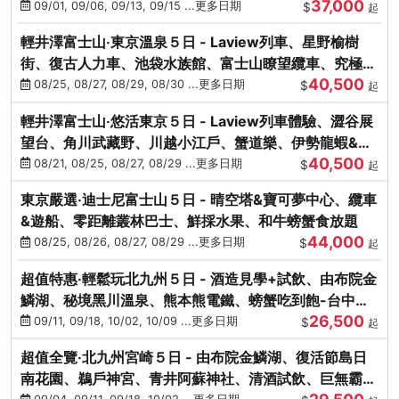
37,000
中出發
09/01, 09/06, 09/13, 09/15 ...更多日期
$
起
輕井澤富士山‧東京溫泉５日 - Laview列車、星野榆樹
街、復古人力車、池袋水族館、富士山瞭望纜車、究極海
40,500
鮮食放題
08/25, 08/27, 08/29, 08/30 ...更多日期
$
起
輕井澤富士山‧悠活東京５日 - Laview列車體驗、澀谷展
望台、角川武藏野、川越小江戶、蟹道樂、伊勢龍蝦&海
40,500
膽生魚片
08/21, 08/25, 08/27, 08/29 ...更多日期
$
起
東京嚴選‧迪士尼富士山５日 - 晴空塔&寶可夢中心、纜車
&遊船、零距離叢林巴士、鮮採水果、和牛螃蟹食放題
44,000
08/25, 08/26, 08/27, 08/29 ...更多日期
$
起
超值特惠‧輕鬆玩北九州５日 - 酒造見學+試飲、由布院金
鱗湖、秘境黑川溫泉、熊本熊電鐵、螃蟹吃到飽-台中出
26,500
發
09/11, 09/18, 10/02, 10/09 ...更多日期
$
起
超值全覽‧北九州宮崎５日 - 由布院金鱗湖、復活節島日
南花園、鵜戶神宮、青井阿蘇神社、清酒試飲、巨無霸熊