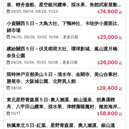
泉、輕舟遊船、星空銀河纜車、採水果、角館武家屋敷
74,900
(不進免稅店)(仙/青)
09/07, 09/14, 09/28, 11/23
$
起
小資關西５日－大鳥大社、下鴨神社、卡哇伊小鹿斑比、
錦市場
25,000
08/20, 09/26, 10/07, 10/08 ...更多日期
$
起
繽紛關西５日－伏見稻荷大社、環球影城、嵐山渡月橋、
奈良公園
26,000
09/26, 10/04, 10/07, 10/08 ...更多日期
$
起
限時神戶京都美山５日－清水寺、金閣寺、美山合掌村、
勝尾寺、大阪城公園、北野異人館
28,400
08/26
$
起
東北星野青森屋５日-奧入瀨溪、銀山溫泉、猊鼻溪輕
舟、八甲田山纜車、採水果、津輕藩睡魔村、種差海岸
58,800
(不進免稅店)
10/17
$
起
秋楓東北５日-紅葉、星野青森屋、奧入瀨溪、銀山溫