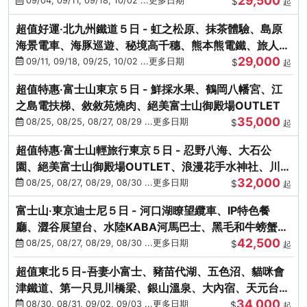
29,500
本熊-台中出發
09/04, 09/11, 09/18, 10/02 ...更多日期
$
起
超值好運‧北九州鐵道５日 - 虹之松原、抹茶體驗、島原
海景電車、海豚巡遊、秘境高千穗、熊本熊電鐵、旅人觀
29,000
光列車-台中出發
09/11, 09/18, 09/25, 10/02 ...更多日期
$
起
超值特惠‧富士山東京５日 - 鮮採水果、鶴岡八幡宮、江
之島電扶梯、敘敘苑燒肉、絕美富士山御殿場OUTLET
35,000
08/25, 08/25, 08/27, 08/29 ...更多日期
$
起
超值特惠‧富士山輕旅行東京５日 - 忍野八海、大石公
園、絕美富士山御殿場OUTLET、浪漫花手水神社、川越
32,000
小江戶
08/25, 08/27, 08/29, 08/30 ...更多日期
$
起
富士山‧東京迪士尼５日 - 河口湖瞭望纜車、IP特色餐
廳、澀谷展望台、水陸KABA河馬巴士、黑毛和牛螃蟹美
42,500
饌、季節採果
08/25, 08/27, 08/29, 08/30 ...更多日期
$
起
超值東北５日-吾妻小富士、豬苗代湖、五色沼、貓咪會
津鐵道、第一只見川橋梁、銀山溫泉、大內宿、天元台高
34,000
原纜車
08/30, 08/31, 09/02, 09/03 ...更多日期
$
起