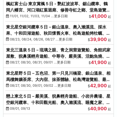
楓紅富士山‧東京賞楓５日 - 艷紅波波草、鋸山纜車、鶴
岡八幡宮、河口湖紅葉迴廊、修善寺虹之鄉、堂島遊覽
41,000
船、熱海梅園
11/01, 11/02, 11/03, 11/04 ...更多日期
$
起
東北星空銀河纜車５日－銀山溫泉、奧入瀨溪流、採水
果、十和田湖遊船、秋田懷舊火車、松島遊船烤牡蠣、嚴
39,900
美溪、螃蟹本家
08/23, 08/24, 08/26, 08/27 ...更多日期
$
起
東北三溫泉５日－琉璃之眼、青之洞窟遊覽船、角館武家
屋敷、猊鼻溪輕舟遊船、中尊寺、嚴美溪、活鮑魚燒、烤
41,900
牡蠣、握壽司體驗
08/27, 08/30, 08/31, 09/01 ...更多日期
$
起
東北星野５日－五色沼、第一只見川橋梁、銀山溫泉、相
馬樓舞孃茶席、大內宿、抹茶體驗、松島灣遊覽船、最上
42,900
川輕舟、螃蟹御膳
08/27, 08/30, 09/01, 09/02 ...更多日期
$
起
戀上東北５日－嚴美溪、猊鼻輕舟遊船、小岩井農場、星
空銀河纜車、十和田觀光船、奧入瀨溪流、睡魔之家、朱
40,900
紅社殿（仙台／青森）
09/01, 09/13
$
起