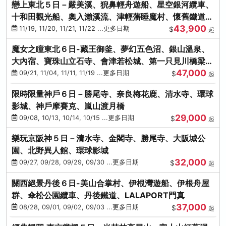
戀上東北５日－嚴美溪、猊鼻輕舟遊船、星空銀河纜車、
十和田觀光船、奧入瀨溪流、津輕藩睡魔村、懷舊鐵道
43,900
（青森／仙台）
11/19, 11/20, 11/21, 11/22 ...更多日期
$
起
魔女之瞳東北６日-藏王御釜、夢幻五色沼、銀山溫泉、
大內宿、寶珠山立石寺、會津若松城、第一只見川橋梁、
47,000
燒肉吃到飽
09/21, 11/04, 11/11, 11/19 ...更多日期
$
起
限時限量神戶６日－勝尾寺、奈良梅花鹿、清水寺、環球
影城、神戶摩賽克、嵐山渡月橋
29,000
09/08, 10/13, 10/14, 10/15 ...更多日期
$
起
樂玩京阪神５日－清水寺、金閣寺、勝尾寺、大阪城公
園、北野異人館、環球影城
32,000
09/27, 09/28, 09/29, 09/30 ...更多日期
$
起
關西絕景丹後６日-美山合掌村、伊根灣遊船、伊根舟屋
群、傘松公園纜車、丹後鐵道、LALAPORT門真
37,000
08/28, 09/01, 09/02, 09/03 ...更多日期
$
起