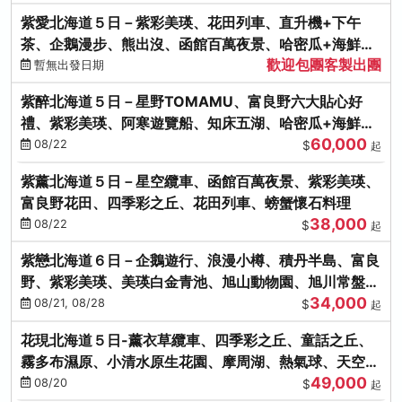
紫愛北海道５日－紫彩美瑛、花田列車、直升機+下午
茶、企鵝漫步、熊出沒、函館百萬夜景、哈密瓜+海鮮和
歡迎包團客製出團
牛八大螃蟹吃到飽
暫無出發日期
紫醉北海道５日－星野TOMAMU、富良野六大貼心好
禮、紫彩美瑛、阿寒遊覽船、知床五湖、哈密瓜+海鮮和
60,000
牛螃蟹吃到飽
08/22
$
起
紫薰北海道５日－星空纜車、函館百萬夜景、紫彩美瑛、
富良野花田、四季彩之丘、花田列車、螃蟹懷石料理
38,000
08/22
$
起
紫戀北海道６日－企鵝遊行、浪漫小樽、積丹半島、富良
野、紫彩美瑛、美瑛白金青池、旭山動物園、旭川常盤旋
34,000
轉塔
08/21, 08/28
$
起
花現北海道５日-薰衣草纜車、四季彩之丘、童話之丘、
霧多布濕原、小清水原生花園、摩周湖、熱氣球、天空溫
49,000
泉SPA、螃蟹吃到飽
08/20
$
起