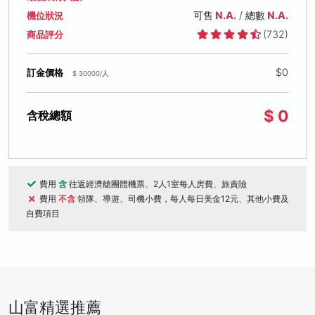
可售
N.A.
/ 總數
N.A.
機位狀況
(732)
商品評分
$0
訂金價格
$ 30000/人
$ 0
含稅總額
費用
含
往返經濟艙團體機票、2人1室每人房費、旅責險
費用
不含
領隊、導遊、司機小費，每人每日美金12元、其他小費及
自費項目
山富精選推薦