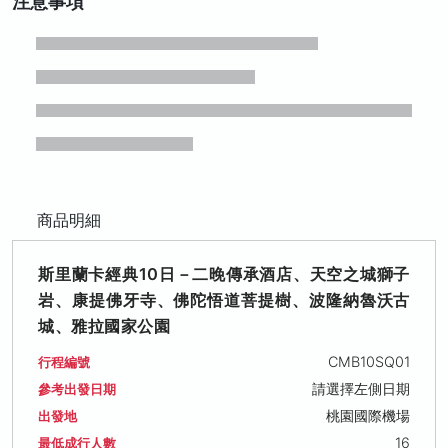
注意事項
商品明細
斯里蘭卡經典10日－二晚傳承酒店、天空之城獅子
岩、康提佛牙寺、佛陀悟道菩提樹、波隆納魯沃古
城、雅拉國家公園
CMB10SQ01
行程編號
請選擇左側日期
參考出發日期
桃園國際機場
出發地
16
最低成行人數