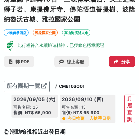
獅子岩、康提佛牙寺、佛陀悟道菩提樹、波隆
納魯沃古城、雅拉國家公園
２晚傳承酒店
雅拉國家公園
高山海濱雙火車
此行程符合永續旅遊精神，已獲綠色標章認證
轉 PDF
線上客服
分享
所有團期一覽
/
CMB10SQ01
月
2026/09/05 (六)
2026/09/10 (四)
2026/0
曆
可售名額: 25
可售名額: 13
可售名額: 
查
售價: NT$ 65,900
售價: NT$ 65,900
售價: NT$
今日推薦
搶手日期
詢
滑動檢視相近出發日期