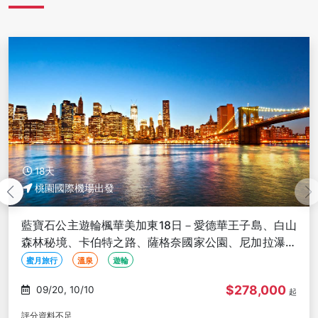
18天
桃園國際機場出發
藍寶石公主遊輪楓華美加東18日－愛德華王子島、白山
森林秘境、卡伯特之路、薩格奈國家公園、尼加拉瀑布
【長榮玩美加族】
蜜月旅行
溫泉
遊輪
$278,000
09/20, 10/10
起
評分資料不足