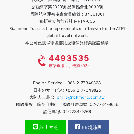
交觀綜字第2029號 品保協會北0030號
國際航空運輸協會會員編號：34301061
穆斯林友善旅行社 MFTA-005
Richmond Tours is the representative in Taiwan for the ATPI
global travel network.
本公司已獲得環境部銀級環保旅行業認證標章
4493535
市話直撥，手機加 (02)
English Service: +886-2-77349823
日本のサービス: +886-2-77349826
大陸人士赴台:
phillis@richmond.com.tw
國際機票、航空自由行、國際訂房專線: 02-7734-9656
證照專線: 02-7734-9766
線上客服
FB粉絲團