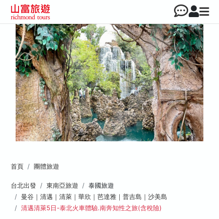
首頁
團體旅遊
台北出發
東南亞旅遊
泰國旅遊
曼谷｜清邁｜清萊｜華欣｜芭達雅｜普吉島｜沙美島
清邁清萊5日-泰北火車體驗.南奔知性之旅(含稅險)