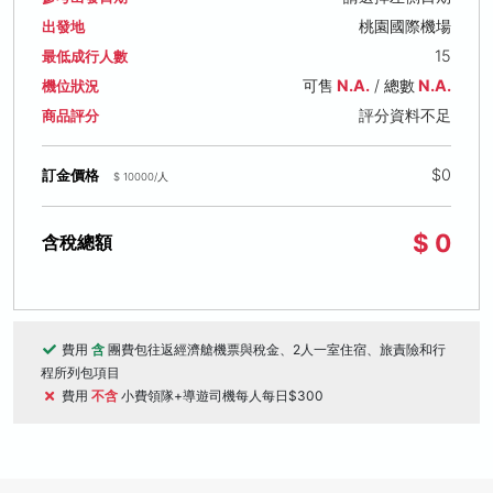
桃園國際機場
出發地
15
最低成行人數
可售
N.A.
/ 總數
N.A.
機位狀況
評分資料不足
商品評分
$0
訂金價格
$ 10000/人
$ 0
含稅總額
費用
含
團費包往返經濟艙機票與稅金、2人一室住宿、旅責險和行
程所列包項目
費用
不含
小費領隊+導遊司機每人每日$300