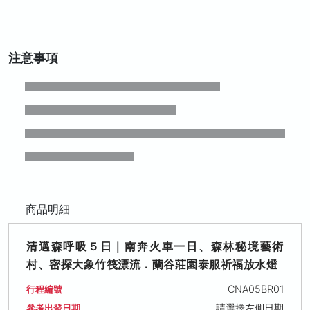
注意事項
商品明細
清邁森呼吸５日｜南奔火車一日、森林秘境藝術
村、密探大象竹筏漂流．蘭谷莊園泰服祈福放水燈
CNA05BR01
行程編號
請選擇左側日期
參考出發日期