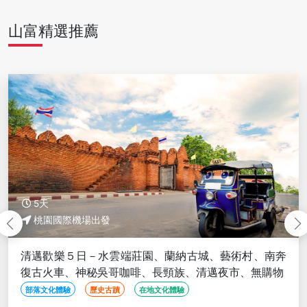
山富精選推薦
5天
桃園國際機場出發
城、藝術村、南奔
清邁南奔５日－全程五星無購物、大
清邁夜市、無購物
古火車、清邁藍廟、泰服體驗x水燈DI
必比登美食
部落文化體驗
歷史古蹟
親子旅遊