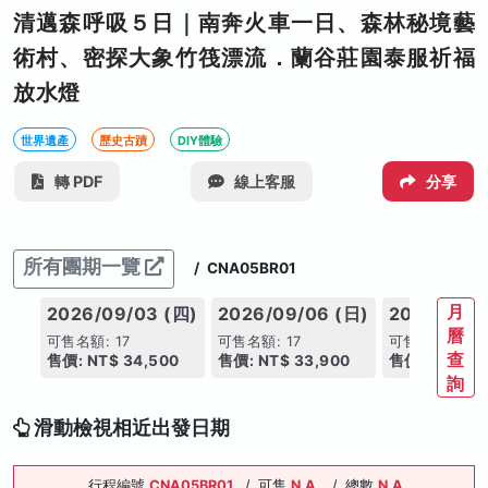
清邁森呼吸５日｜南奔火車一日、森林秘境藝
術村、密探大象竹筏漂流．蘭谷莊園泰服祈福
放水燈
世界遺產
歷史古蹟
DIY體驗
轉 PDF
線上客服
分享
所有團期一覽
/
CNA05BR01
月
2026/09/03 (四)
2026/09/06 (日)
2026/09/0
曆
可售名額: 17
可售名額: 17
可售名額: 17
查
售價: NT$ 34,500
售價: NT$ 33,900
售價: NT$ 33
詢
滑動檢視相近出發日期
行程編號
CNA05BR01
/
可售
N.A.
/
總數
N.A.