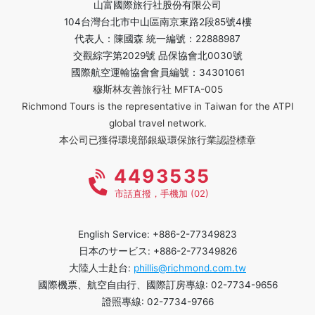
山富國際旅行社股份有限公司
104台灣台北市中山區南京東路2段85號4樓
代表人：陳國森 統一編號：22888987
交觀綜字第2029號 品保協會北0030號
國際航空運輸協會會員編號：34301061
穆斯林友善旅行社 MFTA-005
Richmond Tours is the representative in Taiwan for the ATPI
global travel network.
本公司已獲得環境部銀級環保旅行業認證標章
4493535
市話直撥，手機加 (02)
English Service: +886-2-77349823
日本のサービス: +886-2-77349826
大陸人士赴台:
phillis@richmond.com.tw
國際機票、航空自由行、國際訂房專線: 02-7734-9656
證照專線: 02-7734-9766