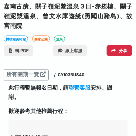
嘉南古蹟、關子嶺泥漿溫泉３日-赤崁樓、關子
嶺泥漿溫泉、曾文水庫遊艇(勇闖山豬島)、故
宮南院
博物館美術館
國家公園
溫泉
轉 PDF
線上客服
分享
所有團期一覽
/
CYI03BUS40
此行程暫無報名日期，請
聯繫客服
安排。謝
謝。
歡迎參考其他推薦行程：