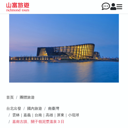
首頁
團體旅遊
台北出發
國內旅遊
南臺灣
雲林｜嘉義｜台南｜高雄｜屏東｜小琉球
嘉南古蹟、關子嶺泥漿溫泉３日