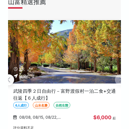
山富精選推薦
2天
台北出發
武陵四季２日自由行－富野渡假村一泊二食+交通
往返【６人成行】
6人成行
山水名勝
自然生態
$6,000
08/08, 08/15, 08/22,
起
08/29, 09/04
評分資料不足