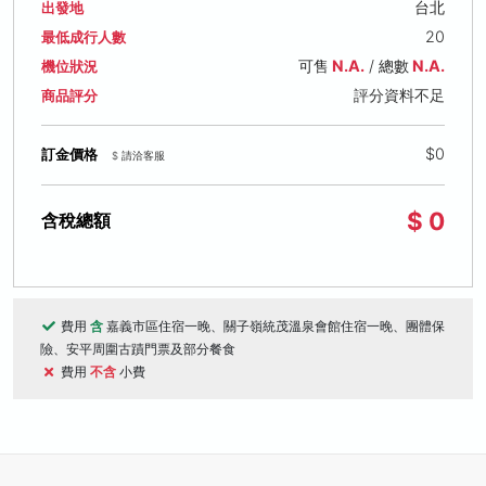
台北
出發地
20
最低成行人數
可售
N.A.
/ 總數
N.A.
機位狀況
評分資料不足
商品評分
$0
訂金價格
$ 請洽客服
$ 0
含稅總額
費用
含
嘉義市區住宿一晚、關子嶺統茂溫泉會館住宿一晚、團體保
險、安平周圍古蹟門票及部分餐食
費用
不含
小費