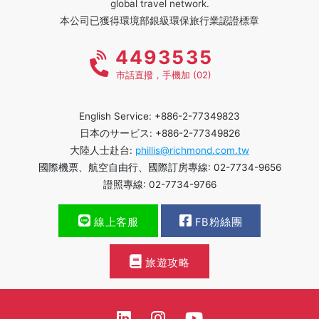
global travel network.
本公司已獲得環境部銀級環保旅行業認證標章
4493535
市話直撥，手機加 (02)
English Service: +886-2-77349823
日本のサービス: +886-2-77349826
大陸人士赴台:
phillis@richmond.com.tw
國際機票、航空自由行、國際訂房專線: 02-7734-9656
證照專線: 02-7734-9766
線上客服
FB粉絲團
旅遊攻略