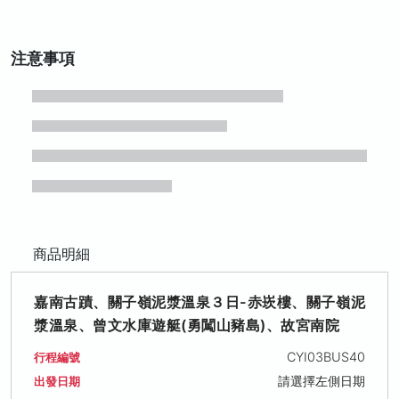
注意事項
商品明細
嘉南古蹟、關子嶺泥漿溫泉３日-赤崁樓、關子嶺泥
漿溫泉、曾文水庫遊艇(勇闖山豬島)、故宮南院
CYI03BUS40
行程編號
請選擇左側日期
出發日期