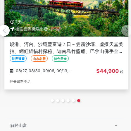
7天
桃園國際機場出發
峴港、河內、沙壩豐富遊７日－雲霧沙壩、虛擬天堂美
拍、網紅貓貓村探秘、迦南島竹籃船、巴拿山佛手金橋
＜華航雙點含中段＞
世界遺產
山水名勝
特色美食
$44,900
08/27, 08/30, 09/06, 09/13,
起
10/11
評分資料不足
關於山富