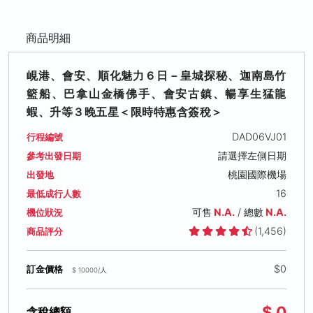
商品明細
峴港、會安、順化魅力６日－皇城探秘、迦南島竹
籃船、巴拿山金橋佛手、會安古鎮、暢享生猛龍
蝦、升等３晚五星＜限時特惠含簽稅＞
DAD06VJ01
行程編號
請選擇左側日期
參考出發日期
桃園國際機場
出發地
16
最低成行人數
可售
N.A.
/ 總數
N.A.
機位狀況
(1,456)
商品評分
$0
訂金價格
$ 10000/人
$ 0
含稅總額