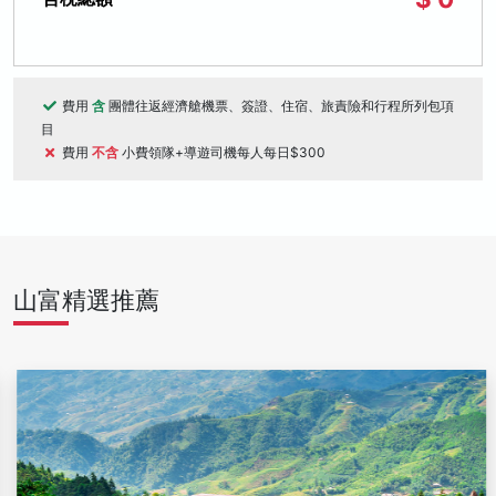
費用
含
團體往返經濟艙機票、簽證、住宿、旅責險和行程所列包項
目
費用
不含
小費領隊+導遊司機每人每日$300
山富精選推薦