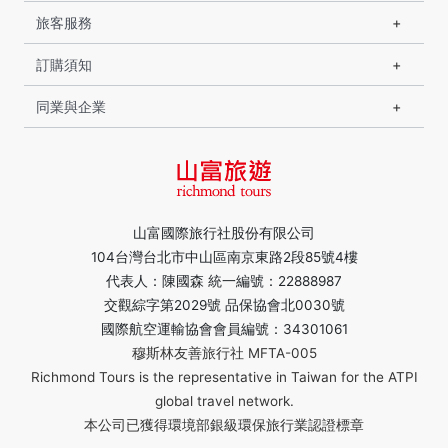
旅客服務
訂購須知
同業與企業
山富國際旅行社股份有限公司
104台灣台北市中山區南京東路2段85號4樓
代表人：陳國森 統一編號：22888987
交觀綜字第2029號 品保協會北0030號
國際航空運輸協會會員編號：34301061
穆斯林友善旅行社 MFTA-005
Richmond Tours is the representative in Taiwan for the ATPI
global travel network.
本公司已獲得環境部銀級環保旅行業認證標章