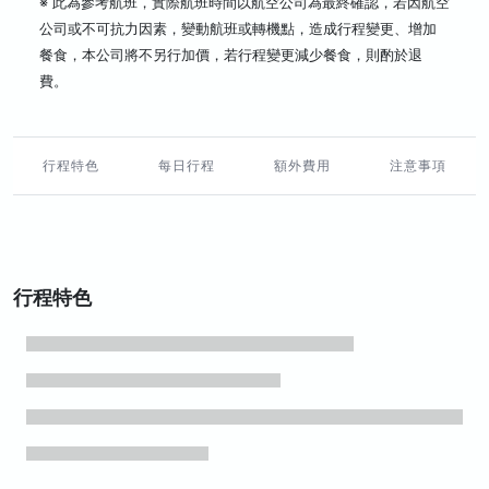
※ 此為參考航班，實際航班時間以航空公司為最終確認，若因航空
公司或不可抗力因素，變動航班或轉機點，造成行程變更、增加
餐食，本公司將不另行加價，若行程變更減少餐食，則酌於退
費。
行程特色
每日行程
額外費用
注意事項
行程特色