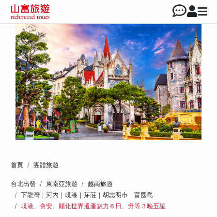
首頁
團體旅遊
台北出發
東南亞旅遊
越南旅遊
下龍灣｜河內｜峴港｜芽莊｜胡志明市｜富國島
峴港、會安、順化世界遺產魅力６日、升等３晚五星