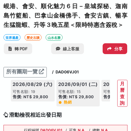
峴港、會安、順化魅力６日－皇城探秘、迦南
島竹籃船、巴拿山金橋佛手、會安古鎮、暢享
生猛龍蝦、升等３晚五星＜限時特惠含簽稅＞
世界遺產
歷史古蹟
山水名勝
轉 PDF
線上客服
分享
所有團期一覽
/
DAD06VJ01
月
2026/08/29 (六)
2026/09/01 (二)
2026/09/0
曆
可售名額: 19
可售名額: 15
可售名額: 19
查
售價: NT$ 29,800
售價: NT$ 29,800
售價: NT$ 27,
熱銷
詢
滑動檢視相近出發日期
行程編號
DAD06VJ01
/
可售
N.A.
/
總數
N.A.