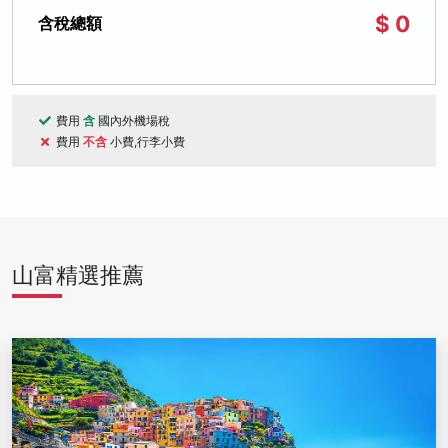
$ 0
含稅總額
費用
含
國內外機場稅
費用
不含
小費,行李小費
山富精選推薦