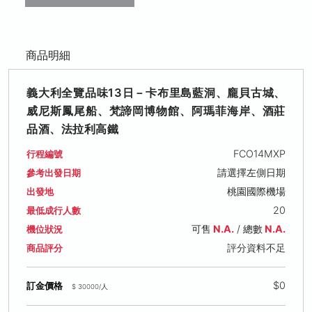
商品明細
義大利全覽品味13日－卡布里島藍洞、龐貝古城、
威尼斯鳳尾船、梵諦岡博物館、阿瑪菲海岸、酒莊
品酒、法拉利高鐵
FCO14MXP
行程編號
請選擇左側日期
參考出發日期
桃園國際機場
出發地
20
最低成行人數
可售
N.A.
/ 總數
N.A.
機位狀況
評分資料不足
商品評分
$0
訂金價格
$ 30000/人