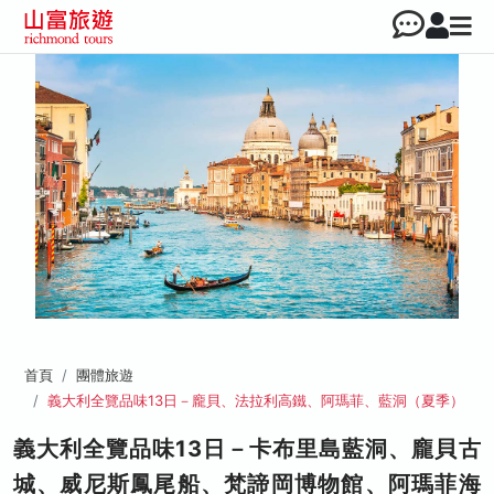
首頁
團體旅遊
義大利全覽品味13日－龐貝、法拉利高鐵、阿瑪菲、藍洞（夏季）
義大利全覽品味13日－卡布里島藍洞、龐貝古
城、威尼斯鳳尾船、梵諦岡博物館、阿瑪菲海