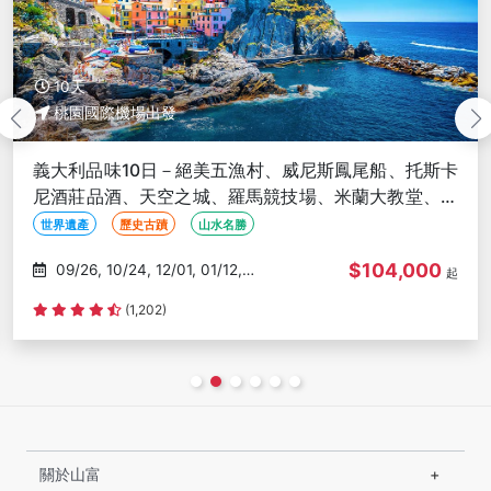
10天
桃園國際機場出發
義大利品味10日－絕美五漁村、威尼斯鳳尾船、托斯卡
尼酒莊品酒、天空之城、羅馬競技場、米蘭大教堂、佛
羅倫斯聖母百花大教堂
世界遺產
歷史古蹟
山水名勝
$104,000
09/26, 10/24, 12/01, 01/12,
起
01/23
(1,202)
關於山富