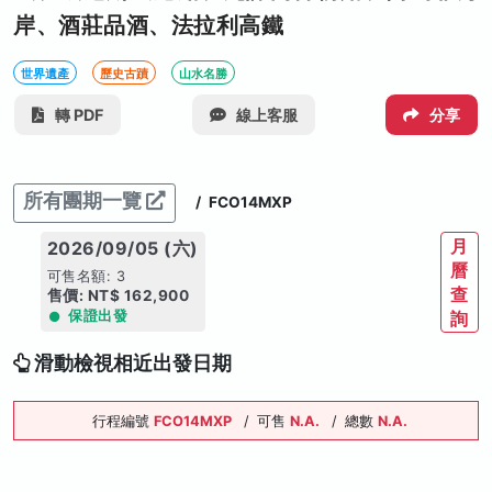
岸、酒莊品酒、法拉利高鐵
世界遺產
歷史古蹟
山水名勝
轉 PDF
線上客服
分享
所有團期一覽
/
FCO14MXP
月
2026/09/05 (六)
曆
可售名額: 3
查
售價: NT$ 162,900
保證出發
詢
滑動檢視相近出發日期
行程編號
FCO14MXP
/
可售
N.A.
/
總數
N.A.