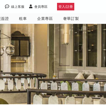
線上客服
會員專區
登入/註冊
照簽證
租車
企業專區
奢華訂製