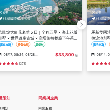
5天
5天
桃園國際機場出發
桃園國際
吉隆坡大紅花豪華５日｜全程五星 × 海上花瓣
馬新雙國
別墅 × 世界遺產古城 × 高塔旋轉餐廳下午茶 X
棟泳池別
米其林推薦美食
霧林＋花
歷史古蹟
特色住宿
渡假村
親子旅遊
$33,800
08/17, 08/24, 08/28,
08/14, 08/21, 08/24,
起
09/04, 09/06
08/28, 09
(371)
購須知
同業與企業
見問題
同業服務