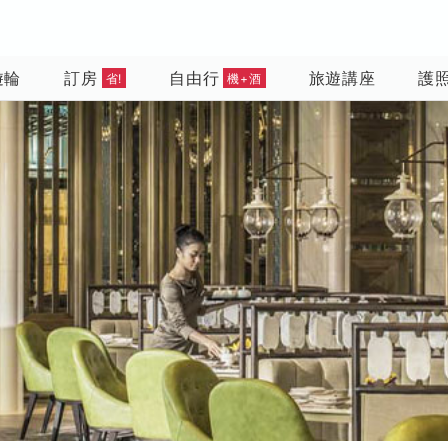
遊輪
訂房
自由行
旅遊講座
護
省!
機+酒