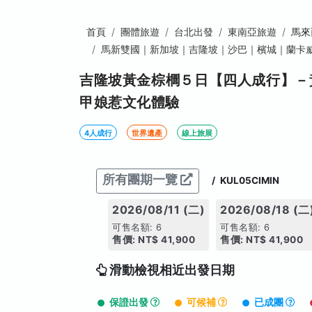
首頁
團體旅遊
台北出發
東南亞旅遊
馬來
馬新雙國｜新加坡｜吉隆坡｜沙巴｜檳城｜蘭卡
吉隆坡黃金棕櫚５日【四人成行】－
甲娘惹文化體驗
4人成行
世界遺產
線上旅展
所有團期一覽
/
KUL05CIMIN
2026/08/11 (二)
2026/08/18 (二
可售名額: 6
可售名額: 6
售價: NT$ 41,900
售價: NT$ 41,900
滑動檢視相近出發日期
保證出發
可候補
已成團