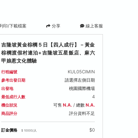
列印/下載檔案
分享
線上客服
吉隆坡黃金棕櫚５日【四人成行】－黃金
棕櫚渡假村連泊+吉隆坡五星飯店、麻六
甲娘惹文化體驗
KUL05CIMIN
行程編號
請選擇左側日期
參考出發日期
桃園國際機場
出發地
 (二)
2026/09/04 (五)
2026/09/08 (二)
2026/09
4
最低成行人數
可售名額: 6
可售名額: 6
可售名額: 6
可售
N.A.
/ 總數
N.A.
機位狀況
00
售價: NT$ 38,900
售價: NT$ 37,900
售價: NT$ 
評分資料不足
商品評分
$0
訂金價格
$ 10000/人