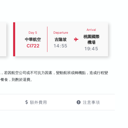
Arrival
Day 5
Departure
桃園國際
中華航空
吉隆坡
機場
CI722
14:55
19:45
認，若因航空公司或不可抗力因素，變動航班或轉機點，造成行程變
少餐食，則酌於退費。
額外費用
注意事項