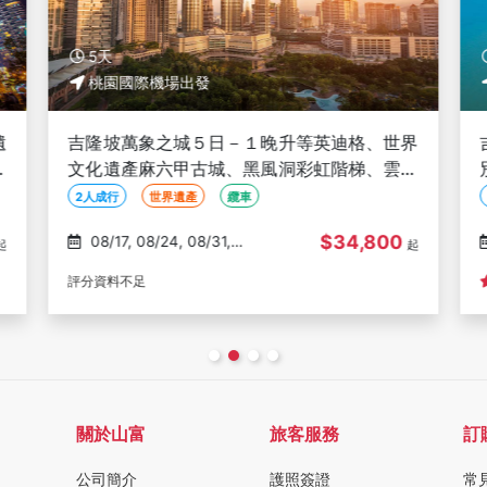
5天
桃園國際機場出發
遺
吉隆坡萬象之城５日－１晚升等英迪格、世界
首
文化遺產麻六甲古城、黑風洞彩虹階梯、雲頂
天空娛樂城含纜車【２人成行含司機服務費】
2人成行
世界遺產
纜車
$34,800
08/17, 08/24, 08/31,
起
起
09/02, 09/05
評分資料不足
關於山富
旅客服務
訂
公司簡介
護照簽證
常