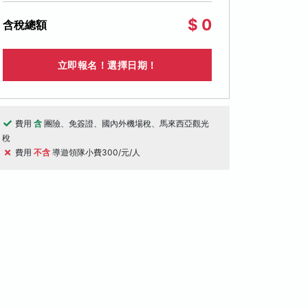
$ 0
含稅總額
立即報名！選擇日期！
費用
含
團險、免簽證、國內外機場稅、馬來西亞觀光
稅
費用
不含
導遊領隊小費300/元/人