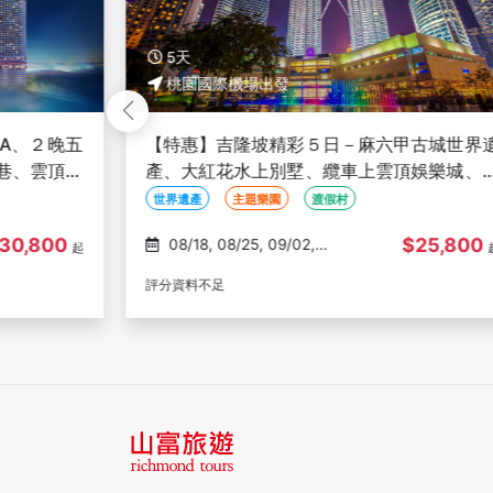
5天
桃園國際機場出發
LA、２晚五
【特惠】吉隆坡精彩５日－麻六甲古城世界
巷、雲頂娛
產、大紅花水上別墅、纜車上雲頂娛樂城、
相府粉紅清真、雙子星花園廣場
世界遺產
主題樂園
渡假村
30,800
$25,800
08/18, 08/25, 09/02,
起
09/04, 09/06
評分資料不足