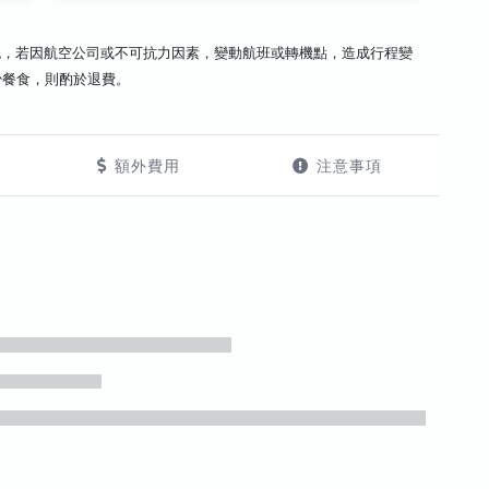
認，若因航空公司或不可抗力因素，變動航班或轉機點，造成行程變
少餐食，則酌於退費。
額外費用
注意事項