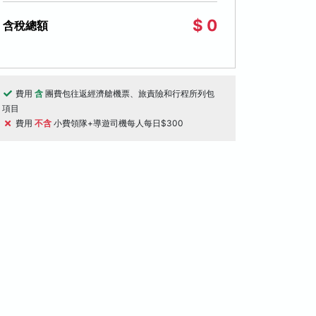
$ 0
含稅總額
費用
含
團費包往返經濟艙機票、旅責險和行程所列包
項目
費用
不含
小費領隊+導遊司機每人每日$300
天
6天
高雄小港機場出發
高雄小港機場出
、芭達雅６日-泰服體驗、76府古城、
北越雙龍灣好享玩
善小象互動、粉紅沙灘水上活動、夜遊
星、VIP包船、
河、流水蝦、耀華力路【泰航】-高雄
樂體驗、河內大世
古蹟
線上旅展
在地文化體驗
世界遺產
自然生態
出發
$27,900
09/03, 09/05, 09/10,
起
09/29, 10/01
09/12, 09/19
(197)
評分資料不足