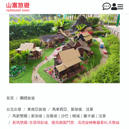
首頁
團體旅遊
台北出發
東南亞旅遊
馬來西亞、新加坡、汶萊
馬新雙國｜新加坡｜吉隆坡｜沙巴｜檳城｜蘭卡威｜汶萊
新馬雙國-含環球影城、樂高樂園門票、高塔旋轉餐廳看KL天際線