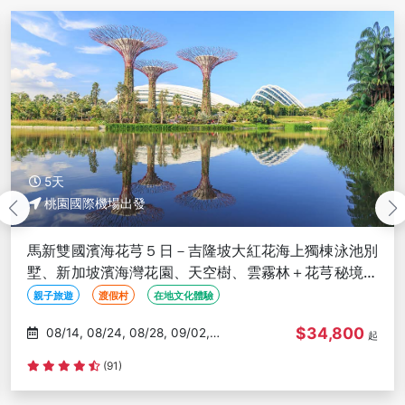
5天
桃園國際機場出發
魅力新馬５日－全程５星、大紅花海上花瓣房、聖淘沙
名勝世界、娘惹服體驗古城遊、KL高塔旋轉餐廳下午
茶、必比登美食
特色住宿
特色美食
線上旅展
$41,800
08/31, 09/06, 09/17, 09/28,
起
09/29
(451)