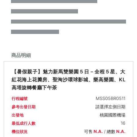
商品明細
【暑假親子】魅力新馬雙樂園５日－全程５星、大
紅花海上花瓣房、聖淘沙環球影城、樂高樂園、KL
高塔旋轉餐廳下午茶
MSS05BR0511
行程編號
請選擇左側日期
參考出發日期
桃園國際機場
出發地
16
最低成行人數
可售
N.A.
/ 總數
N.A.
機位狀況