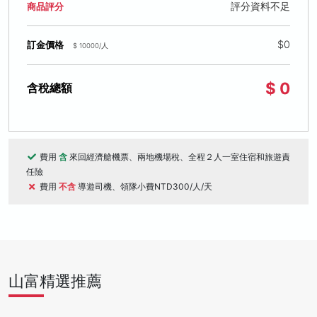
評分資料不足
商品評分
$0
訂金價格
$ 10000/人
$ 0
含稅總額
費用
含
來回經濟艙機票、兩地機場稅、全程２人一室住宿和旅遊責
任險
費用
不含
導遊司機、領隊小費NTD300/人/天
山富精選推薦