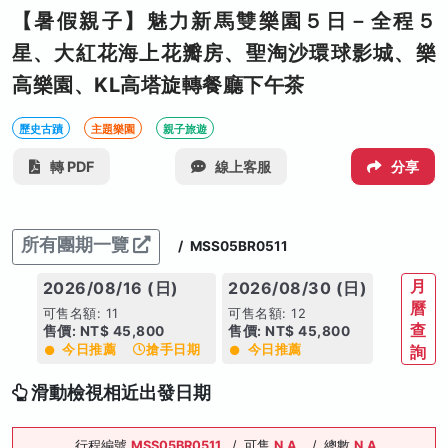
【暑假親子】魅力新馬雙樂園５日－全程５
星、大紅花海上花瓣房、聖淘沙環球影城、樂
高樂園、KL高塔旋轉餐廳下午茶
歷史古蹟
主題樂園
親子旅遊
轉 PDF
線上客服
分享
所有團期一覽
/
MSS05BR0511
月
2026/08/16 (日)
2026/08/30 (日)
曆
可售名額: 11
可售名額: 12
查
售價: NT$ 45,800
售價: NT$ 45,800
今日推薦
搶手日期
今日推薦
詢
滑動檢視相近出發日期
行程編號
MSS05BR0511
/
可售
N.A.
/
總數
N.A.