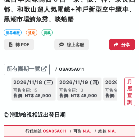
都、和歌山超人氣電鐵+神戶新型空中纜車、
黑潮市場鮪魚秀、啖螃蟹
世界遺產
溫泉
賞楓
轉 PDF
線上客服
分享
所有團期一覽
/
OSA05A011
月
2026/11/18 (三)
2026/11/19 (四)
2026/11/20 
曆
可售名額: 15
可售名額: 13
可售名額: 17
查
售價: NT$ 45,900
售價: NT$ 45,900
售價: NT$ 45,9
詢
滑動檢視相近出發日期
行程編號
OSA05A011
/
可售
N.A.
/
總數
N.A.