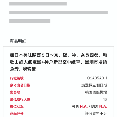
商品明細
楓日本美味關西５日〜京、阪、神、奈良四都、和
歌山超人氣電鐵+神戶新型空中纜車、黑潮市場鮪
魚秀、啖螃蟹
OSA05A011
行程編號
請選擇左側日期
參考出發日期
桃園國際機場
出發地
16
最低成行人數
可售
N.A.
/ 總數
N.A.
機位狀況
評分資料不足
商品評分