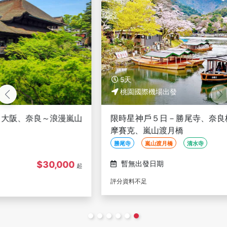
5天
桃園國際機場出發
限時星神戶５日－勝尾寺、奈良梅花鹿、清水寺、神戶
摩賽克、嵐山渡月橋
勝尾寺
嵐山渡月橋
清水寺
歡迎包團客製出團
暫無出發日期
評分資料不足